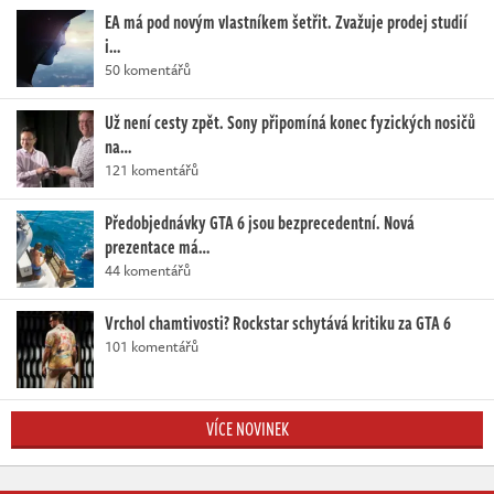
EA má pod novým vlastníkem šetřit. Zvažuje prodej studií
i…
50 komentářů
Už není cesty zpět. Sony připomíná konec fyzických nosičů
na…
121 komentářů
Předobjednávky GTA 6 jsou bezprecedentní. Nová
prezentace má…
44 komentářů
Vrchol chamtivosti? Rockstar schytává kritiku za GTA 6
101 komentářů
VÍCE NOVINEK