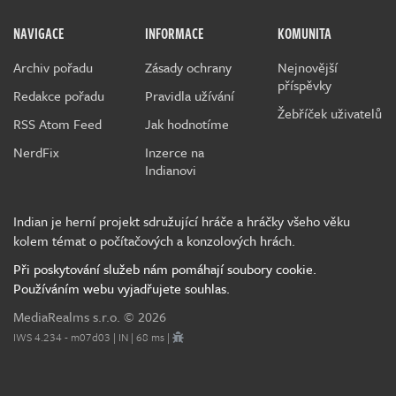
NAVIGACE
INFORMACE
KOMUNITA
Archiv pořadu
Zásady ochrany
Nejnovější
příspěvky
Redakce pořadu
Pravidla užívání
Žebříček uživatelů
RSS Atom Feed
Jak hodnotíme
NerdFix
Inzerce na
Indianovi
Indian je herní projekt sdružující hráče a hráčky všeho věku
kolem témat o počítačových a konzolových hrách.
Při poskytování služeb nám pomáhají soubory cookie.
Používáním webu vyjadřujete souhlas.
MediaRealms s.r.o.
© 2026
IWS 4.234 - m07d03 | IN | 68 ms |