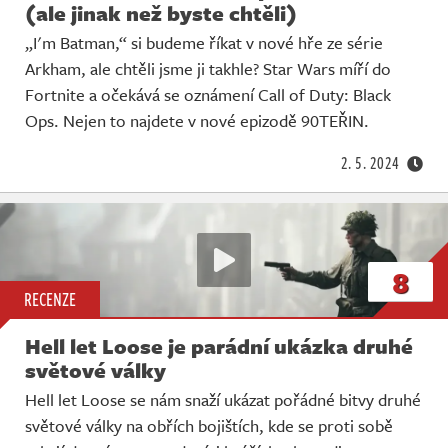
(ale jinak než byste chtěli)
„I'm Batman,“ si budeme říkat v nové hře ze série
Arkham, ale chtěli jsme ji takhle? Star Wars míří do
Fortnite a očekává se oznámení Call of Duty: Black
Ops. Nejen to najdete v nové epizodě 90TEŘIN.
2. 5. 2024
8
RECENZE
Hell let Loose je parádní ukázka druhé
světové války
Hell let Loose se nám snaží ukázat pořádné bitvy druhé
světové války na obřích bojištích, kde se proti sobě