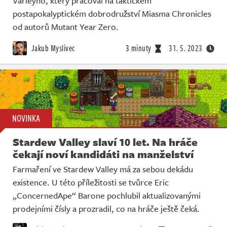
Varleyho, který pracoval na taktickém
Živě
postapokalyptickém dobrodružství Miasma Chronicles
od autorů Mutant Year Zero.
Jakub Myslivec
3 minuty
31. 5. 2023
NOVINKA
Stardew Valley slaví 10 let. Na hráče
čekají noví kandidáti na manželství
Farmaření ve Stardew Valley má za sebou dekádu
existence. U této příležitosti se tvůrce Eric
„ConcernedApe“ Barone pochlubil aktualizovanými
prodejními čísly a prozradil, co na hráče ještě čeká.