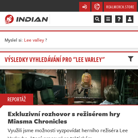
REALMERCH.STORE
Magazín
Myslel si:
Lee valley
?
Recenze
VÝSLEDKY VYHLEDÁVÁNÍ PRO "LEE VARLEY"
Videa
Soutěže
Databáze
REPORTÁŽ
Komunita
Exkluzivní rozhovor s režisérem hry
Miasma Chronicles
Redakce
Využili jsme možnosti vyzpovídat herního režiséra Lee