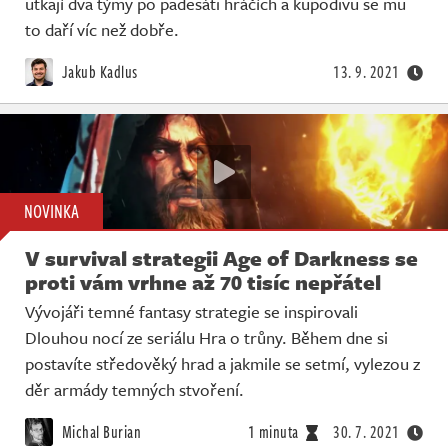
utkají dva týmy po padesáti hráčích a kupodivu se mu
to daří víc než dobře.
Jakub Kadlus
13. 9. 2021
NOVINKA
V survival strategii Age of Darkness se
proti vám vrhne až 70 tisíc nepřátel
Vývojáři temné fantasy strategie se inspirovali
Dlouhou nocí ze seriálu Hra o trůny. Během dne si
postavíte středověký hrad a jakmile se setmí, vylezou z
děr armády temných stvoření.
Michal Burian
1 minuta
30. 7. 2021