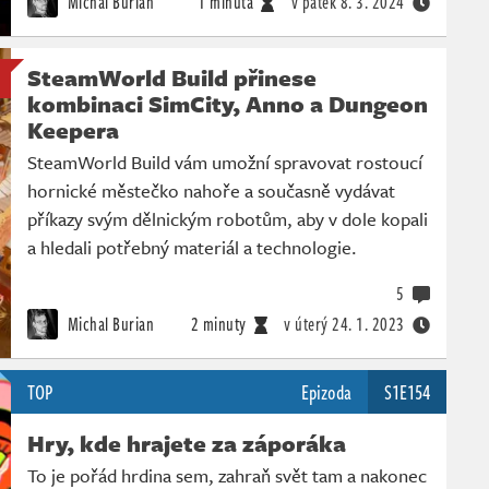
Michal Burian
1 minuta
v pátek
8. 3. 2024
SteamWorld Build přinese
kombinaci SimCity, Anno a Dungeon
Keepera
SteamWorld Build vám umožní spravovat rostoucí
hornické městečko nahoře a současně vydávat
příkazy svým dělnickým robotům, aby v dole kopali
a hledali potřebný materiál a technologie.
5
Michal Burian
2 minuty
v úterý
24. 1. 2023
TOP
Epizoda
S1E154
Hry, kde hrajete za záporáka
To je pořád hrdina sem, zahraň svět tam a nakonec