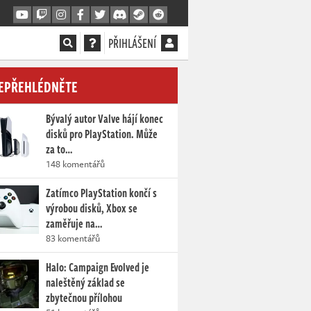
PŘIHLÁŠENÍ
EPŘEHLÉDNĚTE
Bývalý autor Valve hájí konec
disků pro PlayStation. Může
za to…
148 komentářů
Zatímco PlayStation končí s
výrobou disků, Xbox se
zaměřuje na…
83 komentářů
Halo: Campaign Evolved je
naleštěný základ se
zbytečnou přílohou