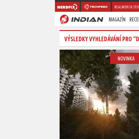
REALMERCH.STO
MAGAZÍN
RECE
VÝSLEDKY VYHLEDÁVÁNÍ PRO "
NOVINKA