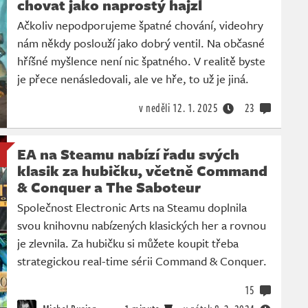
chovat jako naprostý hajzl
Ačkoliv nepodporujeme špatné chování, videohry
nám někdy poslouží jako dobrý ventil. Na občasné
hříšné myšlence není nic špatného. V realitě byste
je přece nenásledovali, ale ve hře, to už je jiná.
v neděli
12. 1. 2025
23
EA na Steamu nabízí řadu svých
klasik za hubičku, včetně Command
& Conquer a The Saboteur
Společnost Electronic Arts na Steamu doplnila
svou knihovnu nabízených klasických her a rovnou
je zlevnila. Za hubičku si můžete koupit třeba
strategickou real-time sérii Command & Conquer.
15