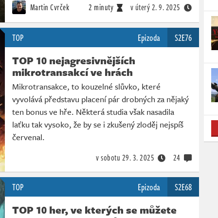
Martin Cvrček
2 minuty
v úterý
2. 9. 2025
TOP
Epizoda
S2E76
TOP 10 nejagresivnějších
mikrotransakcí ve hrách
Mikrotransakce, to kouzelné slůvko, které
vyvolává představu placení pár drobných za nějaký
ten bonus ve hře. Některá studia však nasadila
laťku tak vysoko, že by se i zkušený zloděj nejspíš
červenal.
v sobotu
29. 3. 2025
24
TOP
Epizoda
S2E68
TOP 10 her, ve kterých se můžete