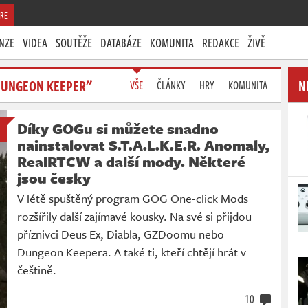
RE
NZE
VIDEA
SOUTĚŽE
DATABÁZE
KOMUNITA
REDAKCE
ŽIVĚ
DUNGEON KEEPER"
N
VŠE
ČLÁNKY
HRY
KOMUNITA
Díky GOGu si můžete snadno
nainstalovat S.T.A.L.K.E.R. Anomaly,
RealRTCW a další mody. Některé
jsou česky
V létě spuštěný program GOG One-click Mods
rozšířily další zajímavé kousky. Na své si přijdou
příznivci Deus Ex, Diabla, GZDoomu nebo
Dungeon Keepera. A také ti, kteří chtějí hrát v
češtině.
10