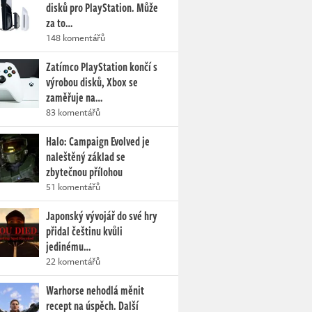
disků pro PlayStation. Může
za to…
148 komentářů
Zatímco PlayStation končí s
výrobou disků, Xbox se
zaměřuje na…
83 komentářů
Halo: Campaign Evolved je
naleštěný základ se
zbytečnou přílohou
51 komentářů
Japonský vývojář do své hry
přidal češtinu kvůli
jedinému…
22 komentářů
Warhorse nehodlá měnit
recept na úspěch. Další