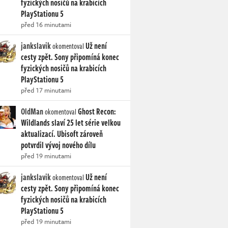
fyzických nosičů na krabicích
PlayStationu 5
před 16 minutami
jankslavik
Už není
okomentoval
cesty zpět. Sony připomíná konec
fyzických nosičů na krabicích
PlayStationu 5
před 17 minutami
OldMan
Ghost Recon:
okomentoval
Wildlands slaví 25 let série velkou
aktualizací. Ubisoft zároveň
potvrdil vývoj nového dílu
před 19 minutami
jankslavik
Už není
okomentoval
cesty zpět. Sony připomíná konec
fyzických nosičů na krabicích
PlayStationu 5
před 19 minutami