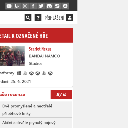
PŘIHLÁŠENÍ
ETAIL K OZNAČENÉ HŘE
Scarlet Nexus
BANDAI NAMCO
Studios
latformy:
dání: 25. 6. 2021
8
aše recenze
/ 10
Dvě promyšlené a neotřelé
příběhové linky
Akční a skvěle plynulý bojový