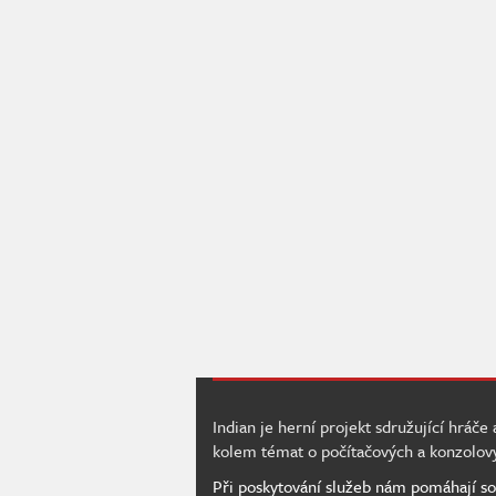
Indian je herní projekt sdružující hráče
kolem témat o počítačových a konzolov
Při poskytování služeb nám pomáhají so