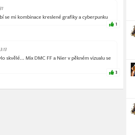
:31
íbí se mi kombinace kreslené grafiky a cyberpunku
1
 3:13
o skvělé... Mix DMC FF a Nier v pěkném vizualu se
3