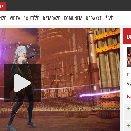
RE
NZE
VIDEA
SOUTĚŽE
DATABÁZE
KOMUNITA
REDAKCE
ŽIVĚ
D
P
Vy
N