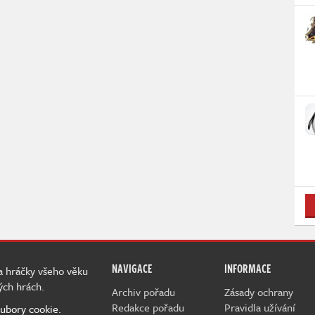
NAVIGACE
INFORMACE
 a hráčky všeho věku
ých hrách.
Archiv pořadu
Zásady ochrany
Redakce pořadu
Pravidla užívání
ubory cookie.