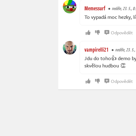
Memessurf
neděle, 23. 5., 8
To vypadá moc hezky, l
Odpovědět
vampirelli21
neděle, 23. 5.,
Jdu do toho👍 demo byl
skvělou hudbou 👏
Odpovědět