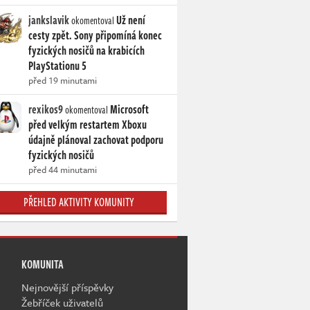
jankslavik
Už není
okomentoval
cesty zpět. Sony připomíná konec
fyzických nosičů na krabicích
PlayStationu 5
před 19 minutami
rexikos9
Microsoft
okomentoval
před velkým restartem Xboxu
údajně plánoval zachovat podporu
fyzických nosičů
před 44 minutami
PŘEHLED AKTIVITY KOMUNITY
KOMUNITA
Nejnovější příspěvky
Žebříček uživatelů