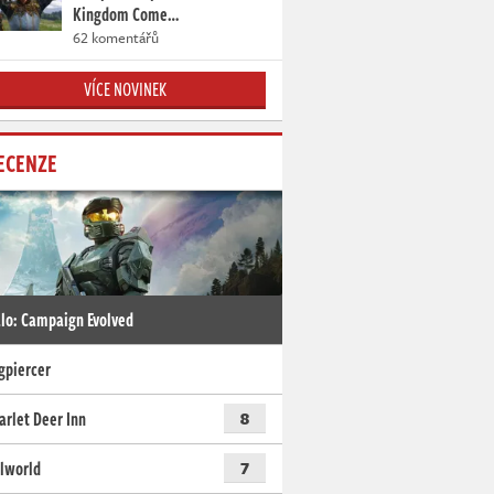
Kingdom Come…
62 komentářů
VÍCE NOVINEK
ECENZE
lo: Campaign Evolved
gpiercer
arlet Deer Inn
8
lworld
7