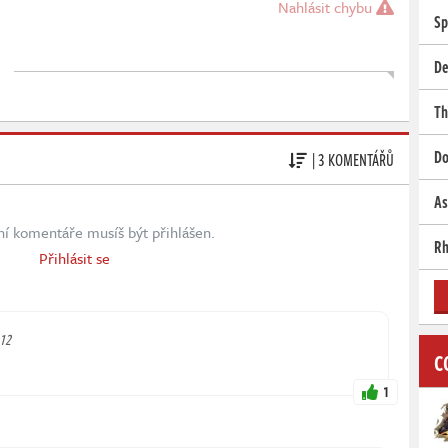
Nahlásit chybu
Sp
De
Th
Do
| 3 KOMENTÁŘŮ
As
ní komentáře musíš být přihlášen.
Rh
Přihlásit se
:12
C
1