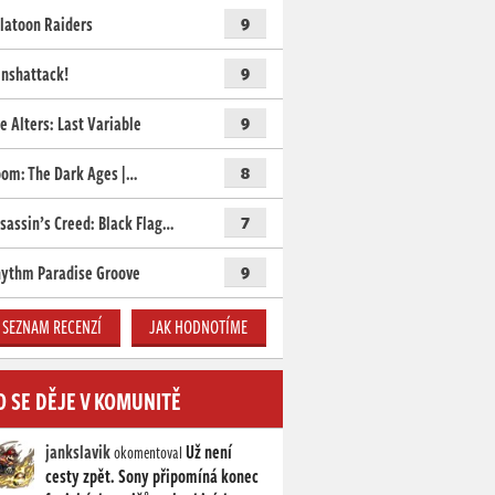
latoon Raiders
9
nshattack!
9
e Alters: Last Variable
9
om: The Dark Ages |…
8
sassin’s Creed: Black Flag…
7
ythm Paradise Groove
9
SEZNAM RECENZÍ
JAK HODNOTÍME
O SE DĚJE V KOMUNITĚ
jankslavik
Už není
okomentoval
cesty zpět. Sony připomíná konec