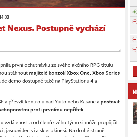
14:00
et Nexus. Postupně vychází
nila první ochutnávku ze svého akčního RPG titulu
hou stáhnout
majitelé konzolí Xbox One, Xbox Series
bude demo dostupné také na PlayStationu 4 a
N
SF a převzít kontrolu nad Yuito nebo Kasane a
postavit
schopnostmi proti prvnímu nepříteli
.
ou vzdálenost a od členů svého týmu si může propůjčit
i, jasnovidectví a sklerokinesi. Na druhé straně