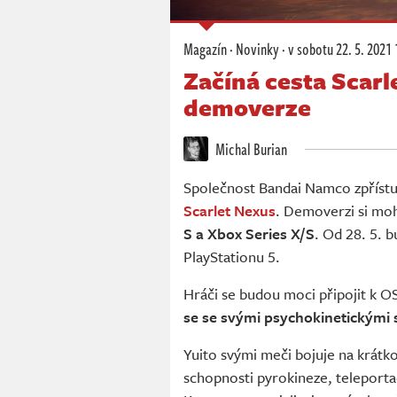
Magazín
·
Novinky
·
v sobotu
22. 5. 2021 
Začíná cesta Scarl
demoverze
Michal Burian
Společnost Bandai Namco zpřístup
Scarlet Nexus
. Demoverzi si mo
S a Xbox Series X/S
. Od 28. 5. 
PlayStationu 5.
Hráči se budou moci připojit k O
se se svými psychokinetickými 
Yuito svými meči bojuje na krátk
schopnosti pyrokineze, teleportac