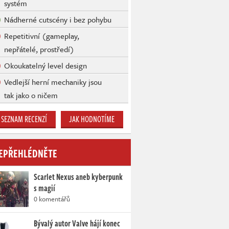
systém
Nádherné cutscény i bez pohybu
Repetitivní (gameplay,
nepřátelé, prostředí)
Okoukatelný level design
Vedlejší herní mechaniky jsou
tak jako o ničem
SEZNAM RECENZÍ
JAK HODNOTÍME
EPŘEHLÉDNĚTE
Scarlet Nexus aneb kyberpunk
s magií
0 komentářů
Bývalý autor Valve hájí konec