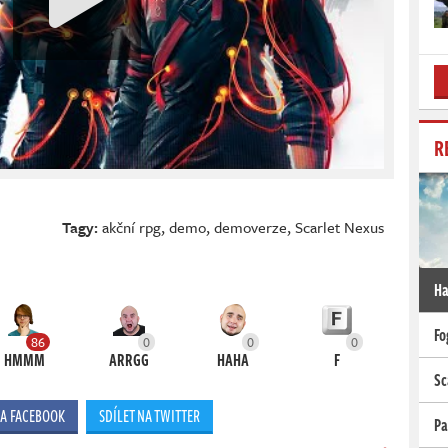
R
Tagy:
akční rpg
,
demo
,
demoverze
,
Scarlet Nexus
Ha
Fo
86
0
0
0
HMMM
ARRGG
HAHA
F
Sc
NA FACEBOOK
SDÍLET NA TWITTER
Pa