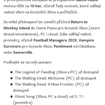
Živě
mohou těšit na
10 her
, včetně řady novinek, které udělají
radost všem na konzolích Xbox a počítačích.
Za velké překvapení lze označit příchod
Return to
Monkey Island
do Game Passu pro konzole Xbox (vezre
dosud neoznámena), PC i cloud. Dále udělají radost
premiéry, včetně
Football Manageru 2023
,
Vampire
Survivors
pro konzole Xbox,
Pentiment
od Obsidianu
nebo
Somerville
.
Podívejte se na celý seznam:
The Legend of Tianding (Xbox a PC) už dostupné
The Walking Dead: Michonne (PC) už dostupné
The Walking Dead: A New Frontier (PC) už
dostupné
Ghost Song (Xbox, PC a cloud) od 3. 11.
(premiéra)