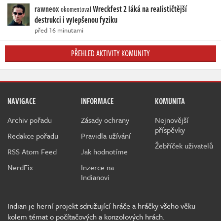
rawneox
Wreckfest 2 láká na realističtější
okomentoval
destrukci i vylepšenou fyziku
před 16 minutami
PŘEHLED AKTIVITY KOMUNITY
NAVIGACE
INFORMACE
KOMUNITA
Archiv pořadu
Zásady ochrany
Nejnovější
příspěvky
Redakce pořadu
Pravidla užívání
Žebříček uživatelů
RSS Atom Feed
Jak hodnotíme
NerdFix
Inzerce na
Indianovi
Indian je herní projekt sdružující hráče a hráčky všeho věku
kolem témat o počítačových a konzolových hrách.