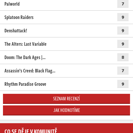
Palworld
7
Splatoon Raiders
9
Denshattack!
9
The Alters: Last Variable
9
Doom: The Dark Ages |…
8
Assassin’s Creed: Black Flag…
7
Rhythm Paradise Groove
9
SEZNAM RECENZÍ
JAK HODNOTÍME
CO SE DĚJE V KOMUNITĚ