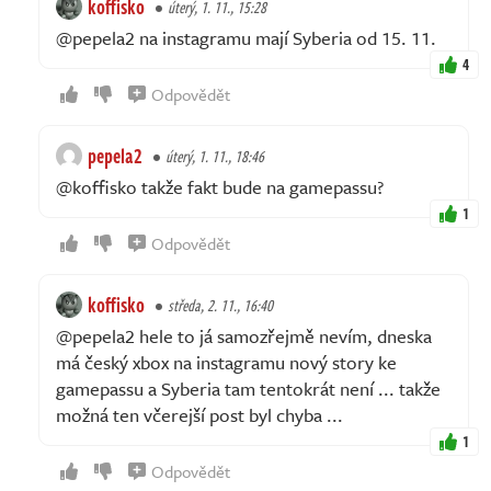
koffisko
úterý, 1. 11., 15:28
@pepela2 na instagramu mají Syberia od 15. 11.
4
Odpovědět
pepela2
úterý, 1. 11., 18:46
@koffisko takže fakt bude na gamepassu?
1
Odpovědět
koffisko
středa, 2. 11., 16:40
@pepela2 hele to já samozřejmě nevím, dneska
má český xbox na instagramu nový story ke
gamepassu a Syberia tam tentokrát není ... takže
možná ten včerejší post byl chyba ...
1
Odpovědět