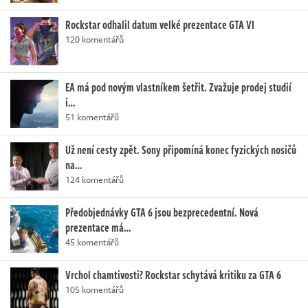
Rockstar odhalil datum velké prezentace GTA VI
120 komentářů
EA má pod novým vlastníkem šetřit. Zvažuje prodej studií
i…
51 komentářů
Už není cesty zpět. Sony připomíná konec fyzických nosičů
na…
124 komentářů
Předobjednávky GTA 6 jsou bezprecedentní. Nová
prezentace má…
45 komentářů
Vrchol chamtivosti? Rockstar schytává kritiku za GTA 6
105 komentářů