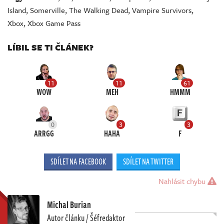
Island
,
Somerville
,
The Walking Dead
,
Vampire Survivors
,
Xbox
,
Xbox Game Pass
LÍBIL SE TI ČLÁNEK?
11
11
61
WOW
MEH
HMMM
0
3
3
ARRGG
HAHA
F
SDÍLET NA FACEBOOK
SDÍLET NA TWITTER
Nahlásit chybu
Michal Burian
Autor článku / Šéfredaktor