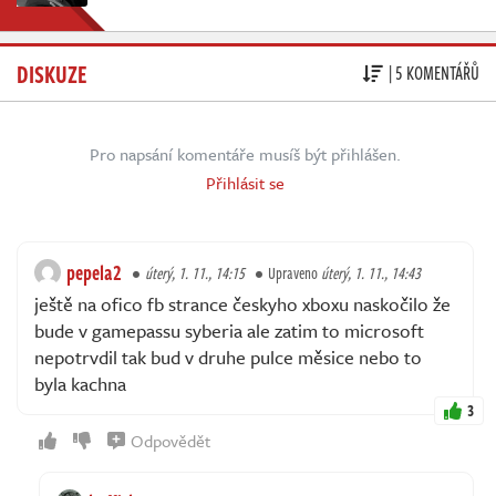
DISKUZE
| 5 KOMENTÁŘŮ
Pro napsání komentáře musíš být přihlášen.
Přihlásit se
pepela2
úterý, 1. 11., 14:15
Upraveno
úterý, 1. 11., 14:43
ještě na ofico fb strance českyho xboxu naskočilo že
bude v gamepassu syberia ale zatim to microsoft
nepotrvdil tak bud v druhe pulce měsice nebo to
byla kachna
3
Odpovědět