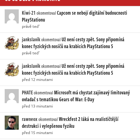
Kiwi-21
Capcom se nebojí digitální budoucnosti
okomentoval
PlayStationu
právě teď
jankslavik
Už není cesty zpět. Sony připomíná
okomentoval
konec fyzických nosičů na krabicích PlayStationu 5
právě teď
jankslavik
Už není cesty zpět. Sony připomíná
okomentoval
konec fyzických nosičů na krabicích PlayStationu 5
před 12 minutami
PHATE
Microsoft má chystat zajímavý limitovaný
okomentoval
ovladač s tematikou Gears of War: E-Day
před 13 minutami
rawneox
Wreckfest 2 láká na realističtější
okomentoval
destrukci i vylepšenou fyziku
před 15 minutami