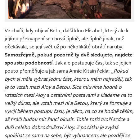
Ve chvíli, kdy objeví Betu, další klon Elisabet, který ale k
jejímu překvapení se chová úplně, ale úplně jinak, než
očekávala, se její svět už po několikáté obrátí naruby.
Samozřejmě, pokud pozorně ty dvě sledujete, najdete
spoustu podobností
. Jak ale postupuje čas, tak se jejich
pouto přeměňuje a jak sama Annie Kitain řekla: „
Pokud
bych si měla vybrat jednu část, kterou mám nejraději, tak
je to vztah mezi Aloy a Betou. Sice mluvíme hodně o
vztazích mezi Aloy a ostatními postavami a klademe na to
velký důraz, ale vztah mezi ní a Betou, který se formuje a
vyvíjí během postupu času, je něco, na co se hodně těším,
až hráči budou mít šanci okusit. Tohle totiž tvoří srdce a
duši celého dobrodružství Aloy. Z počátku je zvyklá
spoléhat se sama na sebe, být vyhnancem, ale později se