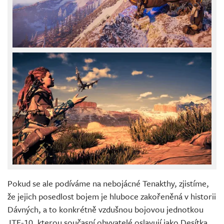
Pokud se ale podíváme na nebojácné Tenakthy, zjistíme,
že jejich posedlost bojem je hluboce zakořeněná v historii
Dávných, a to konkrétně vzdušnou bojovou jednotkou
JTF-10, kterou současní obyvatelé oslavují jako Desítka.