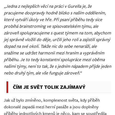
„
Jedna z nejlepších věcí na práci v Gurella je, že
pracujeme doopravdy hodně blízko s naším oddělením,
které vytváří úkoly ve hře. Při psaní příběhu tedy sice
probíhá brainstroming ve spisovatelském týmu, ale
zároveň spolupracujeme s quest týmem na tom, abychom
jej správně vložili do děje, určili jeho roli a zajistili správný
dopad na své okolí. Takže nic do sebe nenaráží, ale
snažíme se udržet harmonii mezi hraním a vyprávěním
příběhu. Je to tedy konstantní spolupráce mezi oběma
našimi týmy, není to tak, že s jedním nápadem přijde jeden
nebo druhý tým, ale vše funguje zároveň
.“
ČÍM JE SVĚT TOLIK ZAJÍMAVÝ
Jak už bylo zmíněno, komplexnost světa, kdy příběh
dokonalé zapadá mezi herní pasáže a jsou doplněny
příběhy jednotlivých kmenů je něco, kam se soustředila