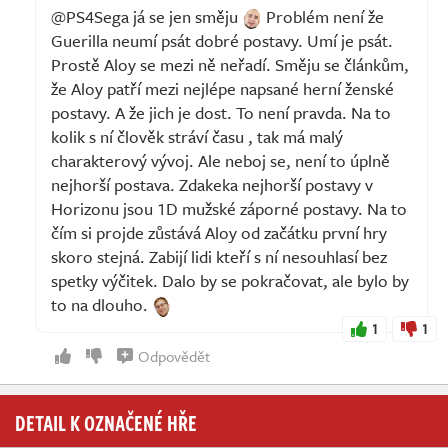
@PS4Sega já se jen směju
Problém není že
Guerilla neumí psát dobré postavy. Umí je psát.
Prostě Aloy se mezi ně neřadí. Směju se článkům,
že Aloy patří mezi nejlépe napsané herní ženské
postavy. A že jich je dost. To není pravda. Na to
kolik s ní člověk stráví času , tak má malý
charakterový vývoj. Ale neboj se, není to úplně
nejhorší postava. Zdakeka nejhorší postavy v
Horizonu jsou 1D mužské záporné postavy. Na to
čím si projde zůstává Aloy od začátku první hry
skoro stejná. Zabijí lidi kteří s ní nesouhlasí bez
spetky výčitek. Dalo by se pokračovat, ale bylo by
to na dlouho.
1
1
Odpovědět
DETAIL K OZNAČENÉ HŘE