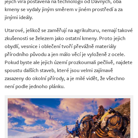
jejich víra postavená na technologii od Dávných, oba
kmeny se vydaly jiným směrem v jiném prostředí a za
jinými ideály.
Utarové, jelikož se zaměřují na agrikulturu, nemají takové
zkušenosti se železem jako ostatní kmeny. Proto jejich
obydlí, vesnice i oblečení tvoří převážně materiály
přírodního původu a jen málo věcí je vyloženě z ocele.
Pokud byste ale jejich území prozkoumali pečlivě, najdete
spoustu dalších staveb, které jsou velmi zajímavě
zasazeny do okolní přírody, a je milé vidět, že všechno
není podle jednoho plánku.