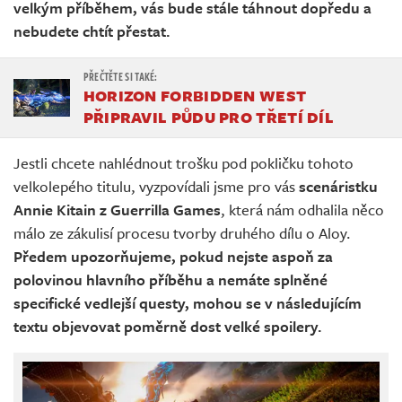
velkým příběhem, vás bude stále táhnout dopředu a
nebudete chtít přestat.
HORIZON FORBIDDEN WEST
PŘIPRAVIL PŮDU PRO TŘETÍ DÍL
Jestli chcete nahlédnout trošku pod pokličku tohoto
velkolepého titulu, vyzpovídali jsme pro vás
scenáristku
Annie Kitain z Guerrilla Games
, která nám odhalila něco
málo ze zákulisí procesu tvorby druhého dílu o Aloy.
Předem upozorňujeme, pokud nejste aspoň za
polovinou hlavního příběhu a nemáte splněné
specifické vedlejší questy, mohou se v následujícím
textu objevovat poměrně dost velké spoilery.