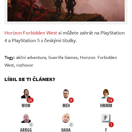
Horizon Forbidden West
si můžete zahrát na PlayStation
4 a PlayStation 5 s českými titulky.
Tagy:
akční adventura
,
Guerilla Games
,
Horizon: Forbidden
West
,
rozhovor
LÍBIL SE TI ČLÁNEK?
35
9
74
WOW
MEH
HMMM
0
0
1
ARRGG
HAHA
F