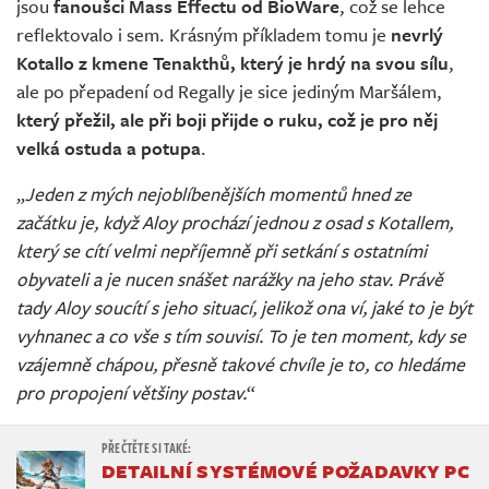
jsou
fanoušci Mass Effectu od BioWare
, což se lehce
reflektovalo i sem. Krásným příkladem tomu je
nevrlý
Kotallo z kmene Tenakthů, který je hrdý na svou sílu
,
ale po přepadení od Regally je sice jediným Maršálem,
který přežil, ale při boji přijde o ruku, což je pro něj
velká ostuda a potupa
.
„
Jeden z mých nejoblíbenějších momentů hned ze
začátku je, když Aloy prochází jednou z osad s Kotallem,
který se cítí velmi nepříjemně při setkání s ostatními
obyvateli a je nucen snášet narážky na jeho stav. Právě
tady Aloy soucítí s jeho situací, jelikož ona ví, jaké to je být
vyhnanec a co vše s tím souvisí. To je ten moment, kdy se
vzájemně chápou, přesně takové chvíle je to, co hledáme
pro propojení většiny postav.
“
DETAILNÍ SYSTÉMOVÉ POŽADAVKY PC