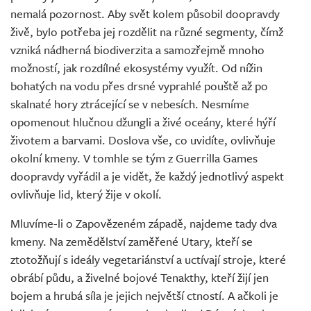
nemalá pozornost. Aby svět kolem působil doopravdy
živě, bylo potřeba jej rozdělit na různé segmenty, čímž
vzniká nádherná biodiverzita a samozřejmě mnoho
možností, jak rozdílné ekosystémy využít. Od nížin
bohatých na vodu přes drsné vyprahlé pouště až po
skalnaté hory ztrácející se v nebesích. Nesmíme
opomenout hlučnou džungli a živé oceány, které hýří
životem a barvami. Doslova vše, co uvidíte, ovlivňuje
okolní kmeny. V tomhle se tým z Guerrilla Games
doopravdy vyřádil a je vidět, že každý jednotlivý aspekt
ovlivňuje lid, který žije v okolí.
Mluvíme-li o Zapovězeném západě, najdeme tady dva
kmeny. Na zemědělství zaměřené Utary, kteří se
ztotožňují s ideály vegetariánství a uctívají stroje, které
obrábí půdu, a živelné bojové Tenakthy, kteří žijí jen
bojem a hrubá síla je jejich největší ctností. A ačkoli je