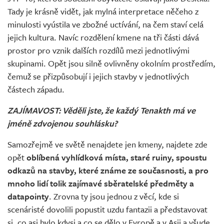
Tady je krásně vidět, jak mylná interpretace něčeho z
minulosti vyústila ve zbožné uctívání, na čem staví celá
jejich kultura. Navíc rozdělení kmene na tři části dává
prostor pro vznik dalších rozdílů mezi jednotlivými
skupinami. Opět jsou silně ovlivněny okolním prostředím,
čemuž se přizpůsobují i jejich stavby v jednotlivých
částech západu.
ZAJÍMAVOST: Věděli jste, že každý Tenakth má ve
jméně zdvojenou souhlásku?
Samozřejmě ve světě nenajdete jen kmeny, najdete zde
opět
oblíbená vyhlídková místa, staré ruiny, spoustu
odkazů na stavby, které známe ze současnosti, a pro
mnoho lidí tolik zajímavé sběratelské předměty a
datapointy
. Zrovna ty jsou jednou z věcí, kde si
scenáristé dovolili popustit uzdu fantazii a představovat
si, co asi bylo kdysi a co se dělo v Evropě a v Asii a všude