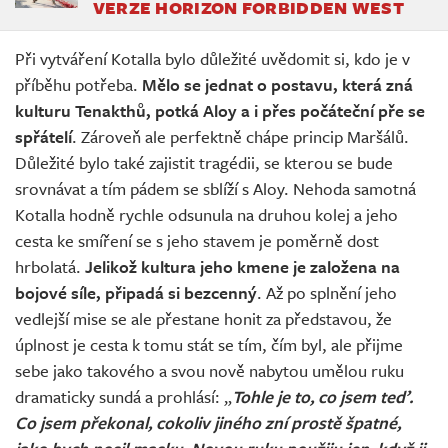
VERZE HORIZON FORBIDDEN WEST
Při vytváření Kotalla bylo důležité uvědomit si, kdo je v
příběhu potřeba.
Mělo se jednat o postavu, která zná
kulturu Tenakthů, potká Aloy a i přes počáteční pře se
spřátelí
. Zároveň ale perfektně chápe princip Maršálů.
Důležité bylo také zajistit tragédii, se kterou se bude
srovnávat a tím pádem se sblíží s Aloy. Nehoda samotná
Kotalla hodně rychle odsunula na druhou kolej a jeho
cesta ke smíření se s jeho stavem je poměrně dost
hrbolatá.
Jelikož kultura jeho kmene je založena na
bojové síle, připadá si bezcenný
. Až po splnění jeho
vedlejší mise se ale přestane honit za představou, že
úplnost je cesta k tomu stát se tím, čím byl, ale přijme
sebe jako takového a svou nově nabytou umělou ruku
dramaticky sundá a prohlásí: „
Tohle je to, co jsem teď.
Co jsem překonal, cokoliv jiného zní prostě špatné,