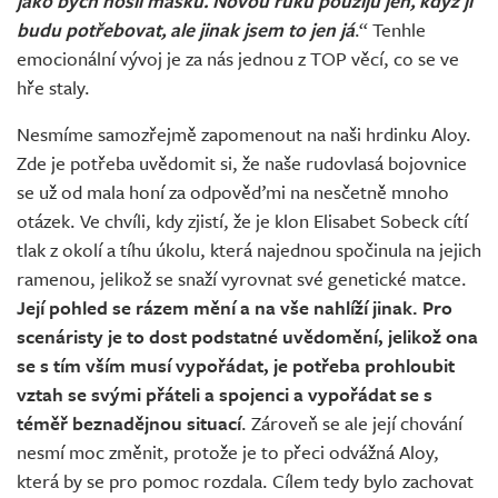
jako bych nosil masku. Novou ruku použiju jen, když ji
budu potřebovat, ale jinak jsem to jen já
.“ Tenhle
emocionální vývoj je za nás jednou z TOP věcí, co se ve
hře staly.
Nesmíme samozřejmě zapomenout na naši hrdinku Aloy.
Zde je potřeba uvědomit si, že naše rudovlasá bojovnice
se už od mala honí za odpověďmi na nesčetně mnoho
otázek. Ve chvíli, kdy zjistí, že je klon Elisabet Sobeck cítí
tlak z okolí a tíhu úkolu, která najednou spočinula na jejich
ramenou, jelikož se snaží vyrovnat své genetické matce.
Její pohled se rázem mění a na vše nahlíží jinak. Pro
scenáristy je to dost podstatné uvědomění, jelikož ona
se s tím vším musí vypořádat, je potřeba prohloubit
vztah se svými přáteli a spojenci a vypořádat se s
téměř beznadějnou situací
. Zároveň se ale její chování
nesmí moc změnit, protože je to přeci odvážná Aloy,
která by se pro pomoc rozdala. Cílem tedy bylo zachovat