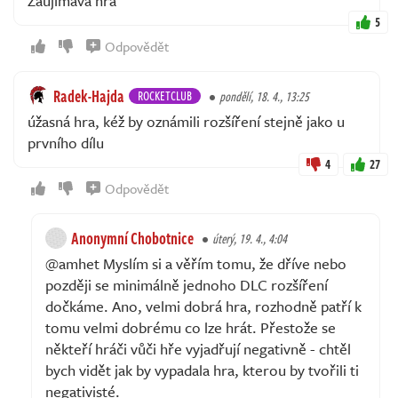
Zaujímavá hra
5
Odpovědět
Radek-Hajda
ROCKETCLUB
pondělí, 18. 4., 13:25
úžasná hra, kéž by oznámili rozšíření stejně jako u
prvního dílu
4
27
Odpovědět
Anonymní Chobotnice
úterý, 19. 4., 4:04
@amhet Myslím si a věřím tomu, že dříve nebo
později se minimálně jednoho DLC rozšíření
dočkáme. Ano, velmi dobrá hra, rozhodně patří k
tomu velmi dobrému co lze hrát. Přestože se
někteří hráči vůči hře vyjadřují negativně - chtěl
bych vidět jak by vypadala hra, kterou by tvořili ti
negativisté.