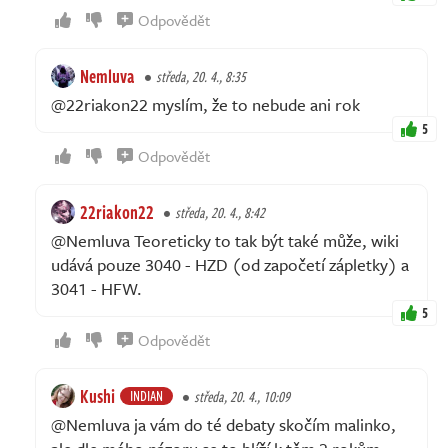
Odpovědět
Nemluva
středa, 20. 4., 8:35
@22riakon22 myslím, že to nebude ani rok
5
Odpovědět
22riakon22
středa, 20. 4., 8:42
@Nemluva Teoreticky to tak být také může, wiki
udává pouze 3040 - HZD (od započetí zápletky) a
3041 - HFW.
5
Odpovědět
Kushi
INDIAN
středa, 20. 4., 10:09
@Nemluva ja vám do té debaty skočím malinko,