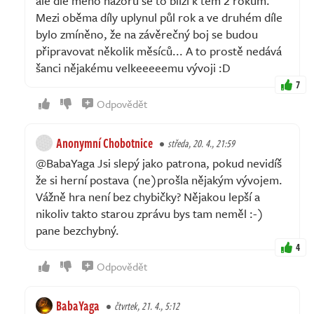
ale dle mého názoru se to blíží k těm 2 rokům.
Mezi oběma díly uplynul půl rok a ve druhém díle
bylo zmíněno, že na závěrečný boj se budou
připravovat několik měsíců... A to prostě nedává
šanci nějakému velkeeeeemu vývoji :D
7
Odpovědět
Anonymní Chobotnice
středa, 20. 4., 21:59
@BabaYaga Jsi slepý jako patrona, pokud nevidíš
že si herní postava (ne)prošla nějakým vývojem.
Vážně hra není bez chybičky? Nějakou lepší a
nikoliv takto starou zprávu bys tam neměl :-)
pane bezchybný.
4
Odpovědět
BabaYaga
čtvrtek, 21. 4., 5:12