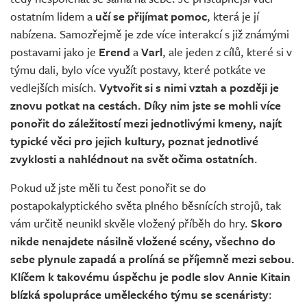
ostatním lidem a
učí se přijímat pomoc
, která je jí
nabízena. Samozřejmě je zde více interakcí s již známými
postavami jako je
Erend
a
Varl
, ale jeden z cílů, které si v
týmu dali, bylo více využít postavy, které potkáte ve
vedlejších misích.
Vytvořit si s nimi vztah a později je
znovu potkat na cestách. Díky nim jste se mohli více
ponořit do záležitostí mezi jednotlivými kmeny, najít
typické věci pro jejich kultury, poznat jednotlivé
zvyklosti a nahlédnout na svět očima ostatních
.
Pokud už jste měli tu čest ponořit se do
postapokalyptického světa plného běsnících strojů, tak
vám určitě neunikl skvěle vložený příběh do hry.
Skoro
nikde nenajdete násilně vložené scény, všechno do
sebe plynule zapadá a prolíná se příjemně mezi sebou.
Klíčem k takovému úspěchu je podle slov Annie Kitain
blízká spolupráce uměleckého týmu se scenáristy
: