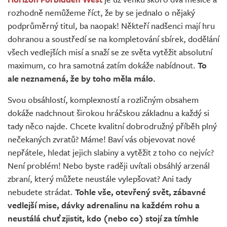
Živě
rozhodně nemůžeme říct, že by se jednalo o nějaký
podprůměrný titul, ba naopak! Někteří nadšenci mají hru
dohranou a soustředí se na kompletování sbírek, dodělání
všech vedlejších misí a snaží se ze světa vytěžit absolutní
maximum, co hra samotná zatím dokáže nabídnout.
To
ale neznamená, že by toho měla málo.
Svou obsáhlostí, komplexností a rozličným obsahem
dokáže nadchnout širokou hráčskou základnu a každý si
tady něco najde. Chcete kvalitní dobrodružný příběh plný
nečekaných zvratů? Máme! Baví vás objevovat nové
nepřátele, hledat jejich slabiny a vytěžit z toho co nejvíc?
Není problém! Nebo byste raději uvítali obsáhlý arzenál
zbraní, který můžete neustále vylepšovat? Ani tady
nebudete strádat.
Tohle vše, otevřený svět, zábavné
vedlejší mise, dávky adrenalinu na každém rohu a
neustálá chuť zjistit, kdo (nebo co) stojí za tímhle