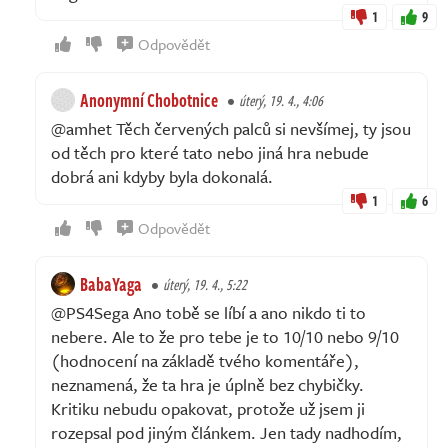
1
9
Odpovědět
Anonymní Chobotnice
úterý, 19. 4., 4:06
@amhet Těch červených palců si nevšímej, ty jsou
od těch pro které tato nebo jiná hra nebude
dobrá ani kdyby byla dokonalá.
1
6
Odpovědět
BabaYaga
úterý, 19. 4., 5:22
@PS4Sega Ano tobě se líbí a ano nikdo ti to
nebere. Ale to že pro tebe je to 10/10 nebo 9/10
(hodnocení na základě tvého komentáře),
neznamená, že ta hra je úplně bez chybičky.
Kritiku nebudu opakovat, protože už jsem ji
rozepsal pod jiným článkem. Jen tady nadhodím,