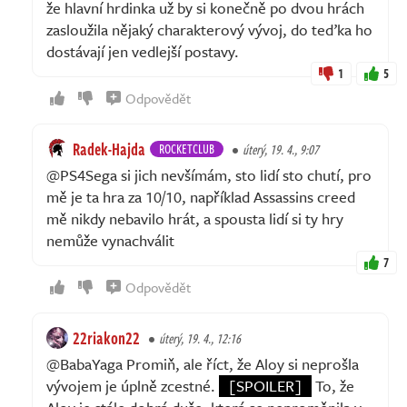
že hlavní hrdinka už by si konečně po dvou hrách
zasloužila nějaký charakterový vývoj, do teďka ho
dostávají jen vedlejší postavy.
1
5
Odpovědět
Radek-Hajda
ROCKETCLUB
úterý, 19. 4., 9:07
@PS4Sega si jich nevšímám, sto lidí sto chutí, pro
mě je ta hra za 10/10, například Assassins creed
mě nikdy nebavilo hrát, a spousta lidí si ty hry
nemůže vynachválit
7
Odpovědět
22riakon22
úterý, 19. 4., 12:16
@BabaYaga Promiň, ale říct, že Aloy si neprošla
vývojem je úplně zcestné.
[SPOILER]
To, že