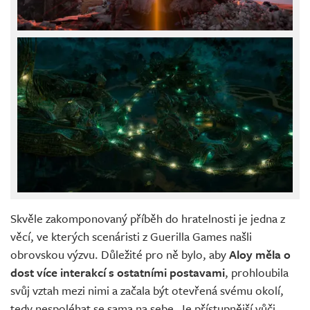
Skvěle zakomponovaný příběh do hratelnosti je jedna z
věcí, ve kterých scenáristi z Guerilla Games našli
obrovskou výzvu. Důležité pro ně bylo, aby
Aloy měla o
dost více interakcí s ostatními postavami
, prohloubila
svůj vztah mezi nimi a začala být otevřená svému okolí,
tedy nespoléhat se sama na sebe. Je přístupnější vůči