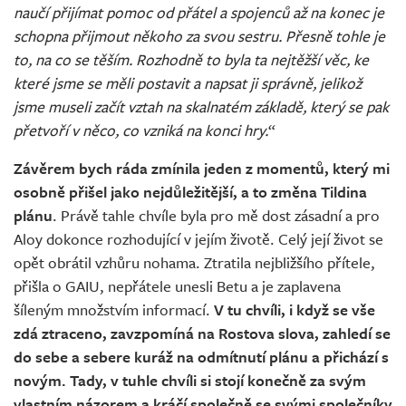
naučí přijímat pomoc od přátel a spojenců až na konec je
schopna přijmout někoho za svou sestru. Přesně tohle je
to, na co se těším. Rozhodně to byla ta nejtěžší věc, ke
které jsme se měli postavit a napsat ji správně, jelikož
jsme museli začít vztah na skalnatém základě, který se pak
přetvoří v něco, co vzniká na konci hry.
“
Závěrem bych ráda zmínila jeden z momentů, který mi
osobně přišel jako nejdůležitější, a to změna Tildina
plánu
. Právě tahle chvíle byla pro mě dost zásadní a pro
Aloy dokonce rozhodující v jejím životě. Celý její život se
opět obrátil vzhůru nohama. Ztratila nejbližšího přítele,
přišla o GAIU, nepřátele unesli Betu a je zaplavena
šíleným množstvím informací.
V tu chvíli, i když se vše
zdá ztraceno, zavzpomíná na Rostova slova, zahledí se
do sebe a sebere kuráž na odmítnutí plánu a přichází s
novým. Tady, v tuhle chvíli si stojí konečně za svým
vlastním názorem a kráčí společně se svými společníky