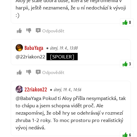
Aloy je stále dobrá duše, která se neproměnila v
harpii, ještě neznamená, že u ní nedochází k vývoji
:)
8
Odpovědět
BabaYaga
úterý, 19. 4., 13:00
@22riakon22
[SPOILER]
3
Odpovědět
22riakon22
úterý, 19. 4., 14:56
@BabaYaga Pokud ti Aloy přišla nesympatická, tak
to chápu a jsem schopna vidět proč. Ale
nezapomínej, že obě hry se odehrávají v rozmezí
zhruba 1-2 roky. To moc prostoru pro realistický
vývoj nedává.
6