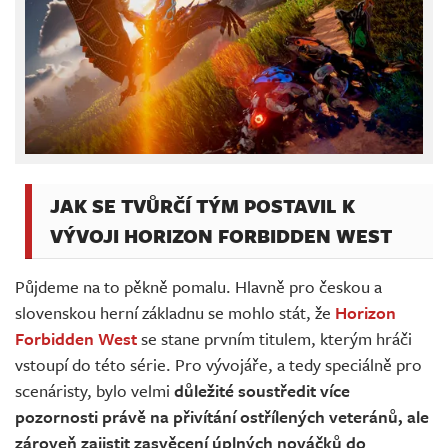
JAK SE TVŮRČÍ TÝM POSTAVIL K
VÝVOJI HORIZON FORBIDDEN WEST
Půjdeme na to pěkně pomalu. Hlavně pro českou a
slovenskou herní základnu se mohlo stát, že
Horizon
Forbidden West
se stane prvním titulem, kterým hráči
vstoupí do této série. Pro vývojáře, a tedy speciálně pro
scenáristy, bylo velmi
důležité soustředit více
pozornosti právě na přivítání ostřílených veteránů, ale
zároveň zajistit zasvěcení úplných nováčků do