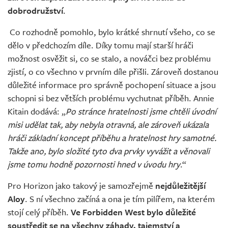
dobrodružství
.
Co rozhodně pomohlo, bylo krátké shrnutí všeho, co se
dělo v předchozím díle. Díky tomu mají starší hráči
možnost osvěžit si, co se stalo, a nováčci bez problému
zjistí, o co všechno v prvním díle přišli. Zároveň dostanou
důležité informace pro správně pochopení situace a jsou
schopni si bez větších problému vychutnat příběh. Annie
Kitain dodává: „
Po stránce hratelnosti jsme chtěli úvodní
misi udělat tak, aby nebyla otravná, ale zároveň ukázala
hráči základní koncept příběhu a hratelnost hry samotné.
Takže ano, bylo složité tyto dva prvky vyvážit a věnovali
jsme tomu hodně pozornosti hned v úvodu hry
.“
Pro Horizon jako takový je samozřejmě
nejdůležitější
Aloy
. S ní všechno začíná a ona je tím pilířem, na kterém
stojí celý příběh.
Ve Forbidden West bylo důležité
soustředit se na všechny záhady, tajemství a