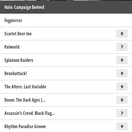
Halo: Campaign Evolved
Fogpiercer
Scarlet Deer Inn
8
Palworld
7
Splatoon Raiders
9
Denshattack!
9
The Alters: Last Variable
9
Doom: The Dark Ages |…
8
Assassin’s Creed: Black Flag…
7
Rhythm Paradise Groove
9