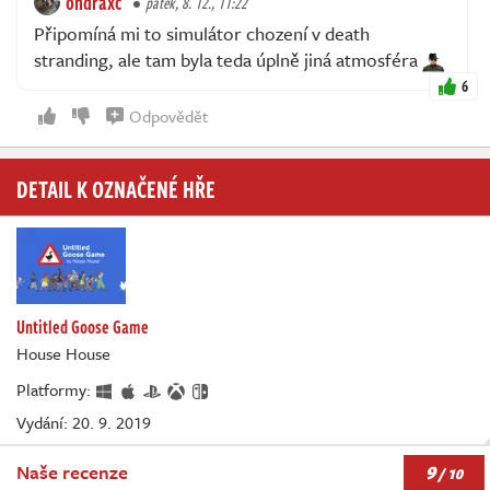
ondraxc
pátek, 8. 12., 11:22
Připomíná mi to simulátor chození v death
stranding, ale tam byla teda úplně jiná atmosféra
6
Odpovědět
DETAIL K OZNAČENÉ HŘE
Untitled Goose Game
House House
Platformy:
Vydání: 20. 9. 2019
9
Naše recenze
/ 10