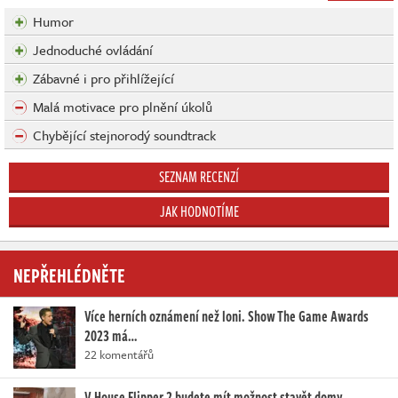
Humor
Jednoduché ovládání
Zábavné i pro přihlížející
Malá motivace pro plnění úkolů
Chybějící stejnorodý soundtrack
SEZNAM RECENZÍ
JAK HODNOTÍME
NEPŘEHLÉDNĚTE
Více herních oznámení než loni. Show The Game Awards
2023 má…
22 komentářů
V House Flipper 2 budete mít možnost stavět domy