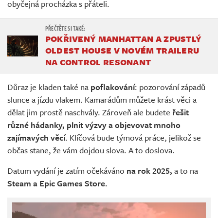
obyčejná procházka s přáteli.
POKŘIVENÝ MANHATTAN A ZPUSTLÝ
OLDEST HOUSE V NOVÉM TRAILERU
NA CONTROL RESONANT
Důraz je kladen také na
poflakování
: pozorování západů
slunce a jízdu vlakem. Kamarádům můžete krást věci a
dělat jim prostě naschvály. Zároveň ale budete
řešit
různé hádanky, plnit výzvy a objevovat mnoho
zajímavých věcí
. Klíčová bude týmová práce, jelikož se
občas stane, že vám dojdou slova. A to doslova.
Datum vydání je zatím očekáváno
na rok 2025,
a to na
Steam a Epic Games Store.