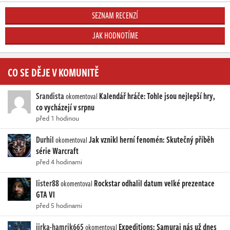
SEZNAM RECENZÍ
JAK HODNOTÍME
CO SE DĚJE V KOMUNITĚ
Srandista
Kalendář hráče: Tohle jsou nejlepší hry,
okomentoval
co vycházejí v srpnu
před 1 hodinou
Durhil
Jak vznikl herní fenomén: Skutečný příběh
okomentoval
série Warcraft
před 4 hodinami
lister88
Rockstar odhalil datum velké prezentace
okomentoval
GTA VI
před 5 hodinami
jirka-hamrik665
Expeditions: Samurai nás už dnes
okomentoval