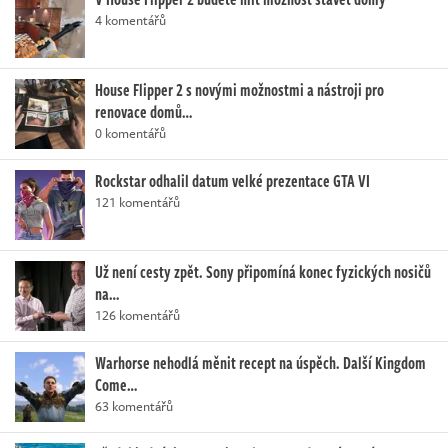
4 komentářů
House Flipper 2 s novými možnostmi a nástroji pro
renovace domů…
0 komentářů
Rockstar odhalil datum velké prezentace GTA VI
121 komentářů
Už není cesty zpět. Sony připomíná konec fyzických nosičů
na…
126 komentářů
Warhorse nehodlá měnit recept na úspěch. Další Kingdom
Come…
63 komentářů