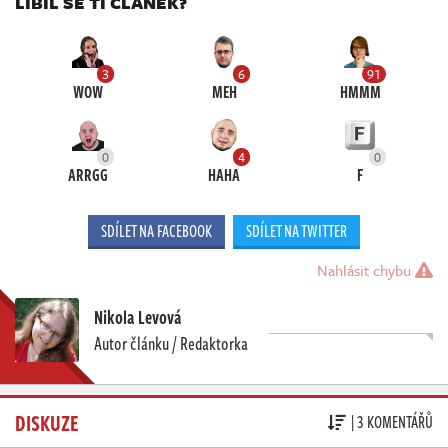
LÍBIL SE TI ČLÁNEK?
3
6
91
WOW
MEH
HMMM
0
4
0
ARRGG
HAHA
F
SDÍLET NA FACEBOOK
SDÍLET NA TWITTER
Nahlásit chybu
Nikola Levová
Autor článku / Redaktorka
DISKUZE
| 3 KOMENTÁŘŮ