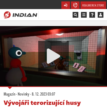
REALMERCH.STORE
Magazín
Recenze
Videa
Soutěže
Databáze
Komunita
Magazín
·
Novinky
·
8. 12. 2023 03:07
Redakce
Vývojáři terorizující husy