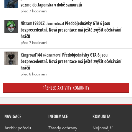
vezme do Japonska v době samurajů
před 7 hodinami
Nitram1980CZ
Předobjednávky GTA 6 jsou
okomentoval
bezprecedentní. Nová prezentace má ještě zvýšit očekávání
hráčů
před 7 hodinami
Kingroad144
Předobjednávky GTA 6 jsou
okomentoval
bezprecedentní. Nová prezentace má ještě zvýšit očekávání
hráčů
před 8 hodinami
PŘEHLED AKTIVITY KOMUNITY
NAVIGACE
INFORMACE
KOMUNITA
Archiv pořadu
Zásady ochrany
Nejnovější