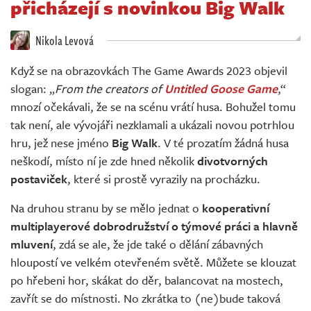
přicházejí s novinkou Big Walk
Živě
Nikola Levová
Když se na obrazovkách The Game Awards 2023 objevil
slogan: „
From the creators of
Untitled Goose Game
,“
mnozí očekávali, že se na scénu vrátí husa. Bohužel tomu
tak není, ale vývojáři nezklamali a ukázali novou potrhlou
hru, jež nese jméno
Big Walk
. V té prozatím žádná husa
neškodí, místo ní je zde hned několik
divotvorných
postaviček
, které si prostě vyrazily na procházku.
Na druhou stranu by se mělo jednat o
kooperativní
multiplayerové dobrodružství o týmové práci a hlavně
mluvení
, zdá se ale, že jde také o dělání zábavných
hloupostí ve velkém otevřeném světě. Můžete se klouzat
po hřebeni hor, skákat do děr, balancovat na mostech,
zavřít se do místnosti. No zkrátka to (ne)bude taková