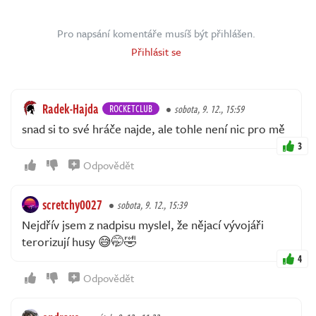
Pro napsání komentáře musíš být přihlášen.
Přihlásit se
Radek-Hajda
ROCKETCLUB
sobota, 9. 12., 15:59
snad si to své hráče najde, ale tohle není nic pro mě
3
Odpovědět
scretchy0027
sobota, 9. 12., 15:39
Nejdřív jsem z nadpisu myslel, že nějací vývojáři
terorizují husy 😅🤭🤣
4
Odpovědět