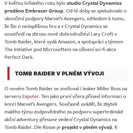
V květnu loňského roku bylo
studio Crystal Dynamics
prodáno Embracer Group
. Od té doby se spekulovalo o
ukončení podpory Marvel’s Avengers, vzhledem k tomu,
že šlo o neúspěšnou hru a v Crystal Dynamics se
soustředí na zbrusu nové dobrodružství Lary Croft v
Tomb Raider, které vydá Amazon, a spolupráci s týmem
The Initiative pod Microsoftem na oživení sci-fi akce
Perfect Dark.
TOMB RAIDER V PLNÉM VÝVOJI
O novém Tomb Raider se zmiňoval i leaker Miller Ross na
serveru
Exputer
. Ten jako první včera přinesl informaci o
konci Marvel’s Avengers. Současně uváděl, že zbytek
malého týmu zodpovědného za podporu superhrdinské
akční adventury přesune vedení Crystal Dynamics na
Tomb Raider. Dle Rosse je
projekt v plném vývoji
. K