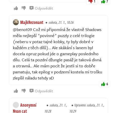
1
7
Odpovědět
MajkRezonant
sobota, 21. 1., 10:26
@benot09 Což mi připomíná že vlastně Shadows
měla nejlepší "povinné" puzzly z celé trilogie
(neberu v potaz tajné kobky, ty byly dobré v
každém z těch dílů).. Ale skákání s lanem byl
docela opruz pokud jde o gameplay posledního
dílu. Celá ta pozdní džungle pasáž je taková divná
a otravná.. Ale mám pocit že jestli si to dobře
pamatuju, tak epilog v podzemí kostela mi trošku
zlepšil náladu tehdy xD
6
Odpovědět
Anonymní
sobota, 21. 1.,
Upraveno
sobota, 21. 1.,
Nyan cat
10:28
10:29