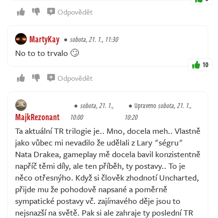
Odpovědět
MartyKay
sobota, 21. 1., 11:30
No to to trvalo 🙄
10
Odpovědět
sobota, 21. 1.,
Upraveno
sobota, 21. 1.,
MajkRezonant
10:00
10:20
Ta aktuální TR trilogie je.. Mno, docela meh.. Vlastně
jako vůbec mi nevadilo že udělali z Lary "ségru"
Nata Drakea, gameplay mě docela bavil konzistentně
napříč těmi díly, ale ten příběh, ty postavy.. To je
něco otřesnýho. Když si člověk zhodnotí Uncharted,
přijde mu že pohodově napsané a poměrně
sympatické postavy vč. zajímavého děje jsou to
nejsnazší na světě. Pak si ale zahraje ty poslední TR