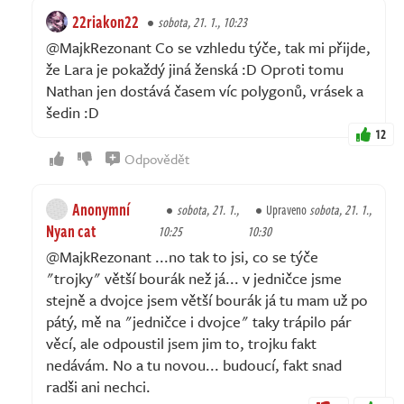
22riakon22
sobota, 21. 1., 10:23
@MajkRezonant Co se vzhledu týče, tak mi přijde,
že Lara je pokaždý jiná ženská :D Oproti tomu
Nathan jen dostává časem víc polygonů, vrásek a
šedin :D
12
Odpovědět
Anonymní
sobota, 21. 1.,
Upraveno
sobota, 21. 1.,
Nyan cat
10:25
10:30
@MajkRezonant ...no tak to jsi, co se týče
"trojky" větší bourák než já... v jedničce jsme
stejně a dvojce jsem větší bourák já tu mam už po
pátý, mě na "jedničce i dvojce" taky trápilo pár
věcí, ale odpoustil jsem jim to, trojku fakt
nedávám. No a tu novou... budoucí, fakt snad
radši ani nechci.