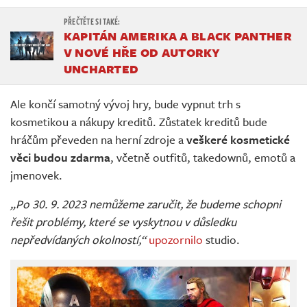
KAPITÁN AMERIKA A BLACK PANTHER
V NOVÉ HŘE OD AUTORKY
UNCHARTED
Ale končí samotný vývoj hry, bude vypnut trh s
kosmetikou a nákupy kreditů. Zůstatek kreditů bude
hráčům převeden na herní zdroje a
veškeré kosmetické
věci budou zdarma
, včetně outfitů, takedownů, emotů a
jmenovek.
„Po 30. 9. 2023 nemůžeme zaručit, že budeme schopni
řešit problémy, které se vyskytnou v důsledku
nepředvídaných okolností,“
upozornilo
studio.