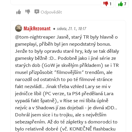
1
7
Odpovědět
MajkRezonant
sobota, 21. 1., 10:17
@tom-nightreaper Jasně, starý TR byly hlavně o
gameplayi, příběh byl jen nepodstatný bonus.
Jenže to byly opravdu staré hry, kdy se tak dělaly
gamesky běžně :D.. Podobně jako i jiné série ze
starých dob (GoW je skvělým příkladem) se i TR
musel přizpůsobit "filmovějším" trendům, ale
narozdíl od ostatních to po té filmové stránce
fakt nezvládl.. Jinak třeba vzhled Lary se mi v
jedničce líbil (PC verze, ta PS4 předělaná Lara
vypadá fakt špatně), v Rise se mi líbila úplně
nejvíc a v Shadows jí zas dojebali - je divná xDD..
Dohrál jsem sice i tu trojku, ale s největším
sebezapřením. Až do té zápletky s domorodci to
bylo relativně dobré (vč. KONEČNĚ flashbacku