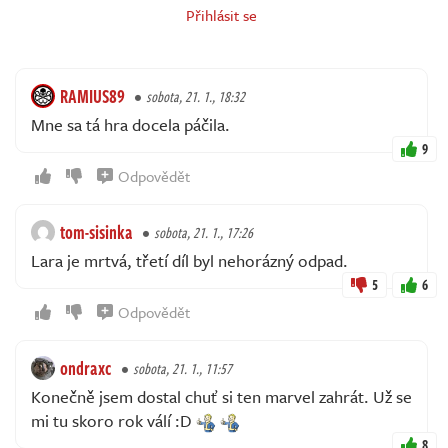
Přihlásit se
RAMIUS89
sobota, 21. 1., 18:32
Mne sa tá hra docela páčila.
9
Odpovědět
tom-sisinka
sobota, 21. 1., 17:26
Lara je mrtvá, třetí díl byl nehorázný odpad.
5
6
Odpovědět
ondraxc
sobota, 21. 1., 11:57
Konečně jsem dostal chuť si ten marvel zahrát. Už se
mi tu skoro rok válí :D
8