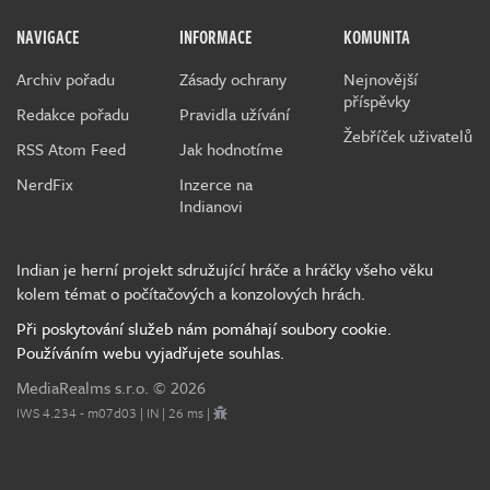
NAVIGACE
INFORMACE
KOMUNITA
Archiv pořadu
Zásady ochrany
Nejnovější
příspěvky
Redakce pořadu
Pravidla užívání
Žebříček uživatelů
RSS Atom Feed
Jak hodnotíme
NerdFix
Inzerce na
Indianovi
Indian je herní projekt sdružující hráče a hráčky všeho věku
kolem témat o počítačových a konzolových hrách.
Při poskytování služeb nám pomáhají soubory cookie.
Používáním webu vyjadřujete souhlas.
MediaRealms s.r.o.
© 2026
IWS 4.234 - m07d03 | IN | 26 ms |