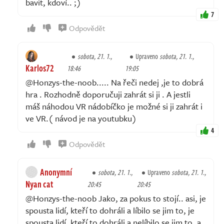
bavit, kdoví.. ;)
7
Odpovědět
sobota, 21. 1.,
Upraveno
sobota, 21. 1.,
Karlos72
18:46
19:05
@Honzys-the-noob..... Na řeči nedej ,je to dobrá
hra . Rozhodně doporučuji zahrát si ji . A jestli
máš náhodou VR nádobíčko je možné si ji zahrát i
ve VR.( návod je na youtubku)
4
Odpovědět
Anonymní
sobota, 21. 1.,
Upraveno
sobota, 21. 1.,
Nyan cat
20:45
20:45
@Honzys-the-noob Jako, za pokus to stojí.. asi, je
spousta lidí, kteří to dohráli a líbilo se jim to, je
spousta lidí, kteří to dohráli a nelíbilo se jim to, a