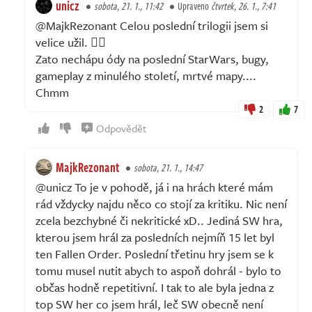
unicz
sobota, 21. 1., 11:42
Upraveno
čtvrtek, 26. 1., 7:41
@MajkRezonant Celou poslední trilogii jsem si
velice užil. 🤷‍♂️
Zato nechápu ódy na poslední StarWars, bugy,
gameplay z minulého století, mrtvé mapy....
Chmm
2
7
Odpovědět
MajkRezonant
sobota, 21. 1., 14:47
@unicz To je v pohodě, já i na hrách které mám
rád vždycky najdu něco co stojí za kritiku. Nic není
zcela bezchybné či nekritické xD.. Jediná SW hra,
kterou jsem hrál za posledních nejmíň 15 let byl
ten Fallen Order. Poslední třetinu hry jsem se k
tomu musel nutit abych to aspoň dohrál - bylo to
občas hodně repetitivní. I tak to ale byla jedna z
top SW her co jsem hrál, leč SW obecně není