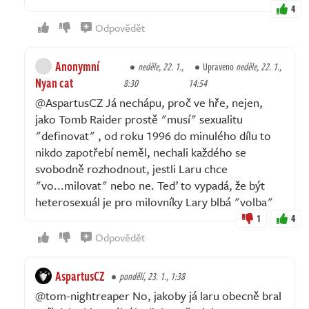
4
Odpovědět
Anonymní
neděle, 22. 1.,
Upraveno
neděle, 22. 1.,
Nyan cat
8:30
14:54
@AspartusCZ Já nechápu, proč ve hře, nejen,
jako Tomb Raider prostě "musí" sexualitu
"definovat" , od roku 1996 do minulého dílu to
nikdo zapotřebí neměl, nechali každého se
svobodně rozhodnout, jestli Laru chce
"vo...milovat" nebo ne. Teď to vypadá, že být
heterosexuál je pro milovníky Lary blbá "volba"
1
4
Odpovědět
AspartusCZ
pondělí, 23. 1., 1:38
@tom-nightreaper No, jakoby já laru obecně bral