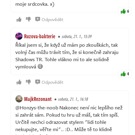
moje srdcovka. x)
6
Odpovědět
Ruzova-bakterie
sobota, 21. 1., 15:39
Říkal jsem si, že když už mám po zkouškách, tak
volný čas můžu trávit tím, že si konečně zahraju
Shadows TR. Tohle vlákno mi to ale solidně
vymlouvá 😅
4
Odpovědět
MajkRezonant
sobota, 21. 1., 16:18
@Honzys-the-noob Nakonec není nic lepšího než
si zahrát sám. Pokud tu hru už máš, tak tím spíš.
Určitě nechci odrazovat stylem "lidi tohle
nekupujte, věřte mi".. :D.. Může tě to klidně