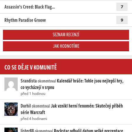
Assassin’s Creed: Black Flag…
7
Rhythm Paradise Groove
9
SEZNAM RECENZÍ
JAK HODNOTÍME
CO SE DĚJE V KOMUNITĚ
Srandista
Kalendář hráče: Tohle jsou nejlepší hry,
okomentoval
co vycházejí v srpnu
před 1 hodinou
Durhil
Jak vznikl herní fenomén: Skutečný příběh
okomentoval
série Warcraft
před 4 hodinami
lister88
Rockstar odhalil datum velké prezentace
okomentoval