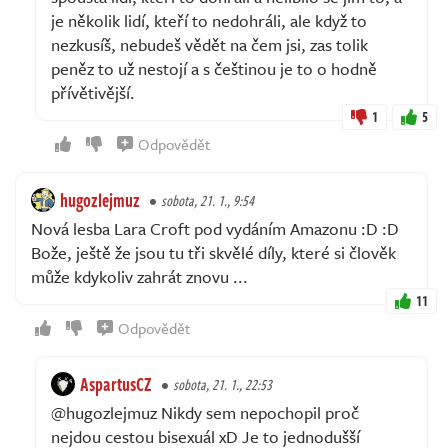
je několik lidí, kteří to nedohráli, ale když to
nezkusíš, nebudeš vědět na čem jsi, zas tolik
peněz to už nestojí a s češtinou je to o hodně
přívětivější.
1
5
Odpovědět
hugozlejmuz
sobota, 21. 1., 9:54
Nová lesba Lara Croft pod vydáním Amazonu :D :D
Bože, ještě že jsou tu tři skvělé díly, které si člověk
může kdykoliv zahrát znovu ...
11
Odpovědět
AspartusCZ
sobota, 21. 1., 22:53
@hugozlejmuz Nikdy sem nepochopil proč
nejdou cestou bisexuál xD Je to jednodušší