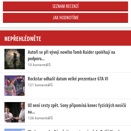
SEZNAM RECENZÍ
JAK HODNOTÍME
NEPŘEHLÉDNĚTE
Autoři se při vývoji nového Tomb Raider spoléhají na
podporu…
10 komentářů
Rockstar odhalil datum velké prezentace GTA VI
121 komentářů
Už není cesty zpět. Sony připomíná konec fyzických nosičů
na…
126 komentářů