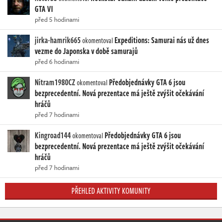
GTA VI
před 5 hodinami
jirka-hamrik665
Expeditions: Samurai nás už dnes
okomentoval
vezme do Japonska v době samurajů
před 6 hodinami
Nitram1980CZ
Předobjednávky GTA 6 jsou
okomentoval
bezprecedentní. Nová prezentace má ještě zvýšit očekávání
hráčů
před 7 hodinami
Kingroad144
Předobjednávky GTA 6 jsou
okomentoval
bezprecedentní. Nová prezentace má ještě zvýšit očekávání
hráčů
před 7 hodinami
PŘEHLED AKTIVITY KOMUNITY