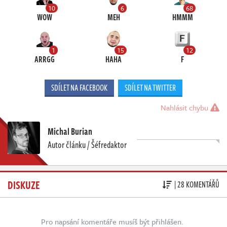
10
6
68
WOW
MEH
HMMM
1
15
12
ARRGG
HAHA
F
SDÍLET NA FACEBOOK
SDÍLET NA TWITTER
Nahlásit chybu
Michal Burian
Autor článku / Šéfredaktor
DISKUZE
| 28 KOMENTÁŘŮ
Pro napsání komentáře musíš být přihlášen.