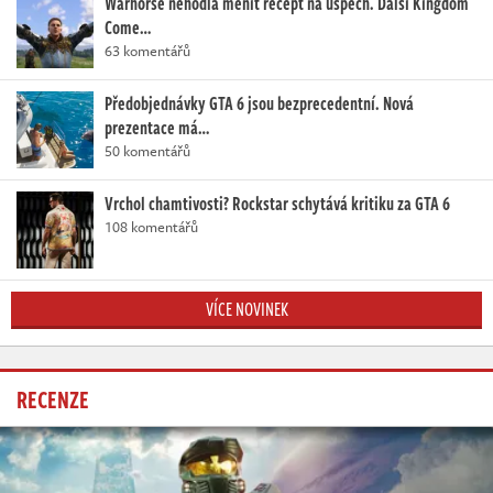
Warhorse nehodlá měnit recept na úspěch. Další Kingdom
Come…
63 komentářů
Předobjednávky GTA 6 jsou bezprecedentní. Nová
prezentace má…
50 komentářů
Vrchol chamtivosti? Rockstar schytává kritiku za GTA 6
108 komentářů
VÍCE NOVINEK
RECENZE