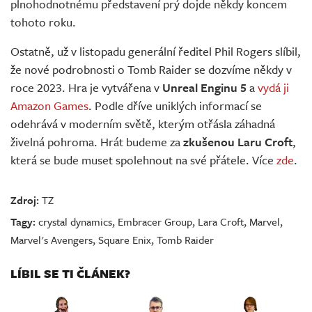
plnohodnotnému představení prý dojde někdy koncem
tohoto roku.
Ostatně, už v listopadu generální ředitel Phil Rogers slíbil,
že nové podrobnosti o Tomb Raider se dozvíme někdy v
roce 2023. Hra je vytvářena v
Unreal Enginu 5
a
vydá ji
Amazon Games
. Podle dříve uniklých informací se
odehrává v moderním světě, kterým otřásla záhadná
živelná pohroma. Hrát budeme za
zkušenou Laru Croft
,
která se bude muset spolehnout na své přátele. Více
zde
.
Zdroj:
TZ
Tagy:
crystal dynamics
,
Embracer Group
,
Lara Croft
,
Marvel
,
Marvel's Avengers
,
Square Enix
,
Tomb Raider
LÍBIL SE TI ČLÁNEK?