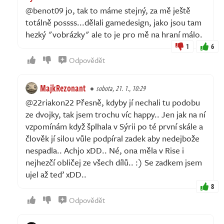
@benot09 jo, tak to máme stejný, za mě ještě
totálně possss...dělali gamedesign, jako jsou tam
hezký "vobrázky" ale to je pro mě na hraní málo.
1
6
Odpovědět
MajkRezonant
sobota, 21. 1., 10:29
@22riakon22 Přesně, kdyby jí nechali tu podobu
ze dvojky, tak jsem trochu víc happy.. Jen jak na ní
vzpomínám když šplhala v Sýrii po té první skále a
člověk jí silou vůle podpíral zadek aby nedejbože
nespadla.. Achjo xDD.. Né, ona měla v Rise i
nejhezčí obličej ze všech dílů.. :) Se zadkem jsem
ujel až teď xDD..
8
Odpovědět