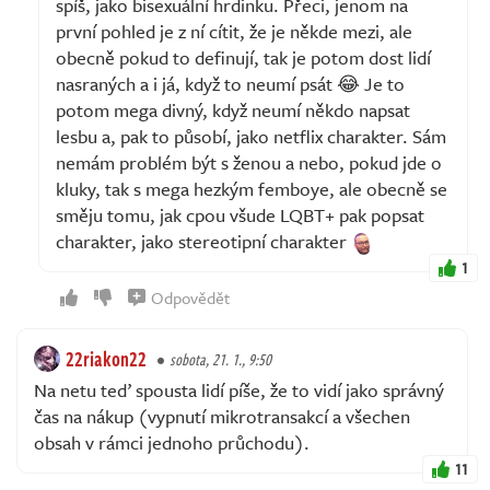
spíš, jako bisexuální hrdinku. Přeci, jenom na
první pohled je z ní cítit, že je někde mezi, ale
obecně pokud to definují, tak je potom dost lidí
nasraných a i já, když to neumí psát 😂 Je to
potom mega divný, když neumí někdo napsat
lesbu a, pak to působí, jako netflix charakter. Sám
nemám problém být s ženou a nebo, pokud jde o
kluky, tak s mega hezkým femboye, ale obecně se
směju tomu, jak cpou všude LQBT+ pak popsat
charakter, jako stereotipní charakter
1
Odpovědět
22riakon22
sobota, 21. 1., 9:50
Na netu teď spousta lidí píše, že to vidí jako správný
čas na nákup (vypnutí mikrotransakcí a všechen
obsah v rámci jednoho průchodu).
11