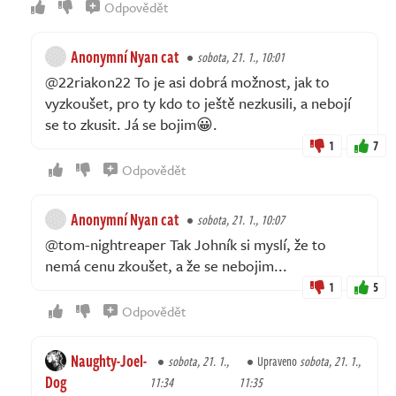
Odpovědět
Anonymní Nyan cat
sobota, 21. 1., 10:01
@22riakon22 To je asi dobrá možnost, jak to
vyzkoušet, pro ty kdo to ještě nezkusili, a nebojí
se to zkusit. Já se bojim😀.
1
7
Odpovědět
Anonymní Nyan cat
sobota, 21. 1., 10:07
@tom-nightreaper Tak Johník si myslí, že to
nemá cenu zkoušet, a že se nebojim...
1
5
Odpovědět
Naughty-Joel-
sobota, 21. 1.,
Upraveno
sobota, 21. 1.,
Dog
11:34
11:35