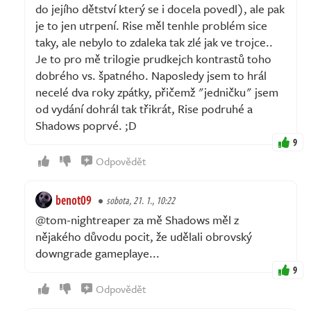
do jejího dětství který se i docela povedl), ale pak
je to jen utrpení. Rise měl tenhle problém sice
taky, ale nebylo to zdaleka tak zlé jak ve trojce..
Je to pro mě trilogie prudkejch kontrastů toho
dobrého vs. špatného. Naposledy jsem to hrál
necelé dva roky zpátky, přičemž "jedničku" jsem
od vydání dohrál tak třikrát, Rise podruhé a
Shadows poprvé. ;D
9
Odpovědět
benot09
sobota, 21. 1., 10:22
@tom-nightreaper za mě Shadows měl z
nějakého důvodu pocit, že udělali obrovský
downgrade gameplaye...
9
Odpovědět