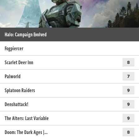
Halo: Campaign Evolved
Fogpiercer
Scarlet Deer Inn
8
Palworld
7
Splatoon Raiders
9
Denshattack!
9
The Alters: Last Variable
9
Doom: The Dark Ages |…
8