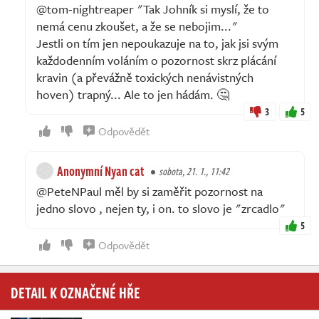
@tom-nightreaper "Tak Johník si myslí, že to
nemá cenu zkoušet, a že se nebojim..."
Jestli on tím jen nepoukazuje na to, jak jsi svým
každodenním voláním o pozornost skrz plácání
kravin (a převážně toxických nenávistných
hoven) trapný... Ale to jen hádám. 🤔
3
5
Odpovědět
Anonymní Nyan cat
sobota, 21. 1., 11:42
@PeteNPaul měl by si zaměřit pozornost na
jedno slovo , nejen ty, i on. to slovo je "zrcadlo"
5
Odpovědět
DETAIL K OZNAČENÉ HŘE