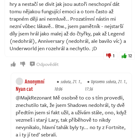
hry a nestačí se divit jak jsou autoři neschopní dát
tomu nějakou fungující emoci a o tom často až
trapném ději ani nemluvě.. Prozatímní nástin mi
nezní vůbec lákavě.. Btw., jsem pamětník - nejstarší
díly jsem hrál jako malej až do čtyřky, pak až Legend
(nedohrál), Anniversary (nedohrál, ale bavilo víc) a
Underworld jen rozehrál a nechytlo. ;D
1
12
Odpovědět
Anonymní
sobota, 21. 1.,
Upraveno
sobota, 21. 1.,
Nyan cat
10:06
17:36
@MajkRezonant Mě osobně to co s tím provedli,
znechutilo tak, že jsem Shadows nedohrál, ty dvě
předtím jsem si fakt užil, a užívám stále, ono, když
vezmeš i starý Lary, tak příběhově to nikdy
nevynikalo, hlavní tahák byly ty... no ty z Fortnite,
a i ty jí teď sebrali.