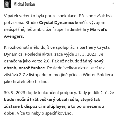
Živě
Michal Burian
V pátek večer to byla pouze spekulace. Přes noc však byla
potvrzena. Studio
Crystal Dynamics
končí s vývojem
neúspěšné, leč ambiciózní superhrdinské hry
Marvel’s
Avengers
.
K rozhodnutí mělo dojít ve spolupráci s partnery Crystal
Dynamics. Poslední aktualizace vyjde 31. 3. 2023. Je
označena jako verze 2.8. Pak už nebude
žádný nový
obsah, natož funkce
. Poslední velkou aktualizací tak
zůstává 2.7 z listopadu; mimo jiné přidala Winter Soldiera
jako hratelného hrdinu.
30. 9. 2023 dojde k ukončení podpory. Tady je důležité, že
bude možné hrát veškerý obsah sólo, stejně tak
zůstane k dispozici multiplayer, a to po omezenou
dobu
. Více to nebylo specifikováno.