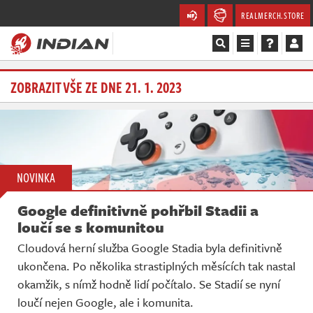
REALMERCH.STORE
Magazín
ZOBRAZIT VŠE ZE DNE 21. 1. 2023
Recenze
Videa
NOVINKA
Soutěže
Google definitivně pohřbil Stadii a
Databáze
loučí se s komunitou
Cloudová herní služba Google Stadia byla definitivně
Komunita
ukončena. Po několika strastiplných měsících tak nastal
okamžik, s nímž hodně lidí počítalo. Se Stadií se nyní
Redakce
loučí nejen Google, ale i komunita.