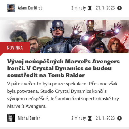
Živě
Adam Kurfürst
2 minuty
21. 1. 2023
NOVINKA
Vývoj neúspěšných Marvel’s Avengers
končí. V Crystal Dynamics se budou
soustředit na Tomb Raider
V pátek večer to byla pouze spekulace. Přes noc však
byla potvrzena. Studio Crystal Dynamics končí s
vývojem neúspěšné, leč ambiciózní superhrdinské hry
Marvel’s Avengers.
Michal Burian
2 minuty
21. 1. 2023