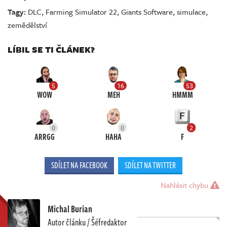
Tagy:
DLC
,
Farming Simulator 22
,
Giants Software
,
simulace
,
zemědělství
LÍBIL SE TI ČLÁNEK?
5
16
53
WOW
MEH
HMMM
0
0
2
ARRGG
HAHA
F
SDÍLET NA FACEBOOK
SDÍLET NA TWITTER
Nahlásit chybu
Michal Burian
Autor článku / Šéfredaktor