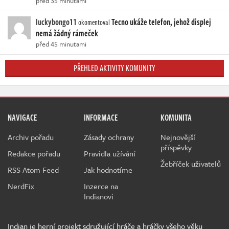
před 35 minutami
luckybongo11
Tecno ukáže telefon, jehož displej
okomentoval
nemá žádný rámeček
před 45 minutami
PŘEHLED AKTIVITY KOMUNITY
NAVIGACE
INFORMACE
KOMUNITA
Archiv pořadu
Zásady ochrany
Nejnovější
příspěvky
Redakce pořadu
Pravidla užívání
Žebříček uživatelů
RSS Atom Feed
Jak hodnotíme
NerdFix
Inzerce na
Indianovi
Indian je herní projekt sdružující hráče a hráčky všeho věku