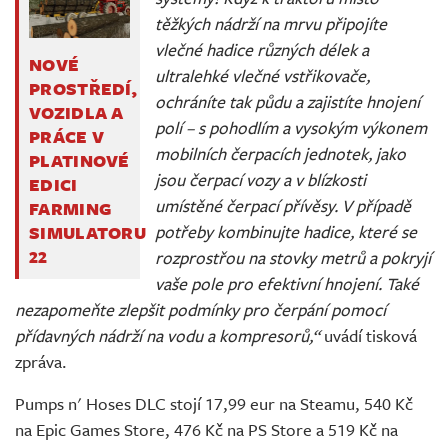
těžkých nádrží na mrvu připojíte
vlečné hadice různých délek a
NOVÉ
ultralehké vlečné vstřikovače,
PROSTŘEDÍ,
ochráníte tak půdu a zajistíte hnojení
VOZIDLA A
polí – s pohodlím a vysokým výkonem
PRÁCE V
mobilních čerpacích jednotek, jako
PLATINOVÉ
jsou čerpací vozy a v blízkosti
EDICI
umístěné čerpací přívěsy. V případě
FARMING
potřeby kombinujte hadice, které se
SIMULATORU
22
rozprostřou na stovky metrů a pokryjí
vaše pole pro efektivní hnojení. Také
nezapomeňte zlepšit podmínky pro čerpání pomocí
přídavných nádrží na vodu a kompresorů,“
uvádí tisková
zpráva.
Pumps n' Hoses DLC stojí 17,99 eur na Steamu, 540 Kč
na Epic Games Store, 476 Kč na PS Store a 519 Kč na