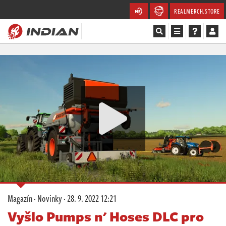
REALMERCH.STORE
Magazín
Recenze
Videa
Soutěže
Databáze
Komunita
Magazín
·
Novinky
·
28. 9. 2022 12:21
Redakce
Vyšlo Pumps n' Hoses DLC pro