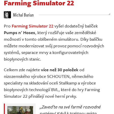
Farming Simulator 22
Živě
Michal Burian
Pro
Farming Simulator 22
vyšel dodatečný balíček
Pumps n' Hoses
, který rozšiřuje vaše zemědělské
možnosti v tomto oblíbeném simulátoru. Díky balíčku
můžete modernizovat svůj provoz pomocí rozvodných
systémů, separace mrvy a konfigurovatelných
bioplynových stanic.
Celkem zde najdete
více než 30 položek
od
nizozemského výrobce SCHOUTEN, německého
specialisty na skladování oceli Stallkamp a výrobce
bioplynových technologií BVL, které do hry Farming
Simulator 22 přinášejí nové herní prvky.
„Zaveďte na své farmě rozvodné
systémy! Když k traktoru místo