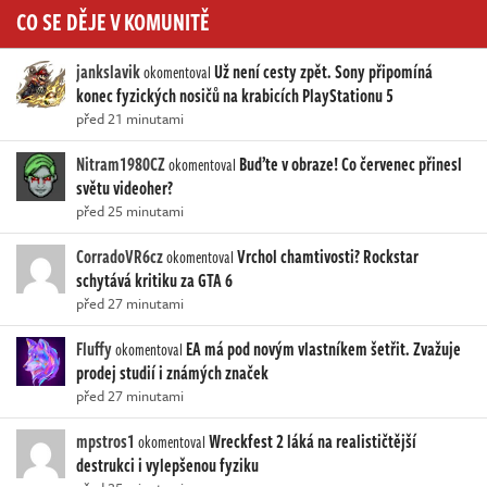
CO SE DĚJE V KOMUNITĚ
jankslavik
Už není cesty zpět. Sony připomíná
okomentoval
konec fyzických nosičů na krabicích PlayStationu 5
před 21 minutami
Nitram1980CZ
Buďte v obraze! Co červenec přinesl
okomentoval
světu videoher?
před 25 minutami
CorradoVR6cz
Vrchol chamtivosti? Rockstar
okomentoval
schytává kritiku za GTA 6
před 27 minutami
Fluffy
EA má pod novým vlastníkem šetřit. Zvažuje
okomentoval
prodej studií i známých značek
před 27 minutami
mpstros1
Wreckfest 2 láká na realističtější
okomentoval
destrukci i vylepšenou fyziku