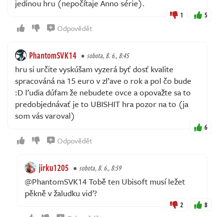
jedinou hru (nepočítaje Anno série).
1
5
Odpovědět
PhantomSVK14
sobota, 8. 6., 8:45
hru si určite vyskúšam vyzerá byť dosť kvalite
spracováná na 15 euro v zľave o rok a pol čo bude
:D ľudia dúfam že nebudete ovce a opovažte sa to
predobjednávať je to UBISHIT hra pozor na to (ja
som vás varoval)
6
Odpovědět
jirku1205
sobota, 8. 6., 8:59
@PhantomSVK14 Tobě ten Ubisoft musí ležet
pěkně v žaludku viď?
2
8