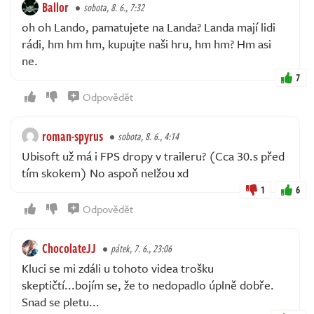
Ballor
sobota, 8. 6., 7:32
oh oh Lando, pamatujete na Landa? Landa mají lidi
rádi, hm hm hm, kupujte naši hru, hm hm? Hm asi
ne.
7
Odpovědět
roman-spyrus
sobota, 8. 6., 4:14
Ubisoft už má i FPS dropy v traileru? (Cca 30.s před
tím skokem) No aspoň nelžou xd
1
6
Odpovědět
ChocolateJJ
pátek, 7. 6., 23:06
Kluci se mi zdáli u tohoto videa trošku
skeptičtí...bojím se, že to nedopadlo úplně dobře.
Snad se pletu...