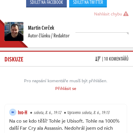
SDÍLET NA FACEBOOK
SDÍLET NA TWITTER
Nahlásit chybu
Martin Cvrček
Autor článku / Redaktor
DISKUZE
| 10 KOMENTÁŘŮ
Pro napsání komentáře musíš být přihlášen.
Přihlásit se
Ivo-H
sobota, 8. 6., 19:12
Upraveno
sobota, 8. 6., 19:13
Na co se kdo těší? Tohle je Ubisoft. Tohle na 1000%
další Far Cry ala Assassin. Nedohrál jsem od nich