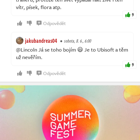
vítr, písek, flora atp.
9
Odpovědět
jakubandreas04
sobota, 8. 6., 6:00
@Lincoln Já se toho bojím 😃 Je to Ubisoft a těm
už nevěřím.
9
Odpovědět