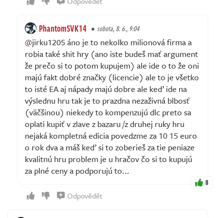
Odpovědět
PhantomSVK14
sobota, 8. 6., 9:04
@jirku1205 áno je to nekolko milionová firma a
robia také shit hry (ano iste budeš mať argument
že prečo si to potom kupujem) ale ide o to že oni
majú fakt dobré značky (licencie) ale to je všetko
to isté EA aj nápady majú dobre ale keď ide na
výslednu hru tak je to prazdna nezaživná blbosť
(väčšinou) niekedy to kompenzujú dlc preto sa
oplati kupiť v zlave z bazaru /z druhej ruky hru
nejaká kompletná edicia povedzme za 10 15 euro
o rok dva a máš keď si to zoberieš za tie peniaze
kvalitnú hru problem je u hračov čo si to kupujú
za plné ceny a podporujú to...
8
Odpovědět