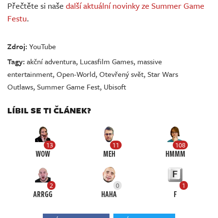
Přečtěte si naše
další aktuální novinky ze Summer Game
Festu
.
Zdroj:
YouTube
Tagy:
akční adventura
,
Lucasfilm Games
,
massive
entertainment
,
Open-World
,
Otevřený svět
,
Star Wars
Outlaws
,
Summer Game Fest
,
Ubisoft
LÍBIL SE TI ČLÁNEK?
13
11
108
WOW
MEH
HMMM
2
0
1
ARRGG
HAHA
F