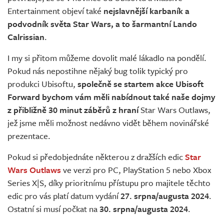
Entertainment objeví také
nejslavnější karbaník a
podvodník světa Star Wars, a to šarmantní Lando
Calrissian
.
I my si přitom můžeme dovolit malé lákadlo na pondělí.
Pokud nás nepostihne nějaký bug tolik typický pro
produkci Ubisoftu,
společně se startem akce Ubisoft
Forward bychom vám měli nabídnout také naše dojmy
z přibližně 30 minut záběrů z hraní
Star Wars Outlaws,
jež jsme měli možnost nedávno vidět během novinářské
prezentace.
Pokud si předobjednáte některou z dražších edic
Star
Wars Outlaws
ve verzi pro PC, PlayStation 5 nebo Xbox
Series X|S, díky prioritnímu přístupu pro majitele těchto
edic pro vás platí datum vydání
27. srpna/augusta 2024
.
Ostatní si musí počkat na
30. srpna/augusta 2024
.