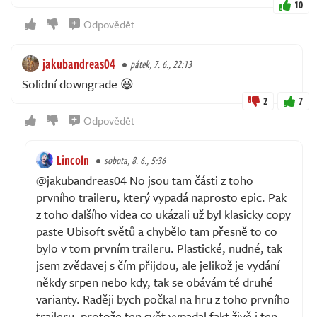
10
Odpovědět
jakubandreas04
pátek, 7. 6., 22:13
Solidní downgrade 😃
2
7
Odpovědět
Lincoln
sobota, 8. 6., 5:36
@jakubandreas04 No jsou tam části z toho
prvního traileru, který vypadá naprosto epic. Pak
z toho dalšího videa co ukázali už byl klasicky copy
paste Ubisoft světů a chybělo tam přesně to co
bylo v tom prvním traileru. Plastické, nudné, tak
jsem zvědavej s čím přijdou, ale jelikož je vydání
někdy srpen nebo kdy, tak se obávám té druhé
varianty. Raději bych počkal na hru z toho prvního
traileru, protože ten svět vypadal fakt živě i ten