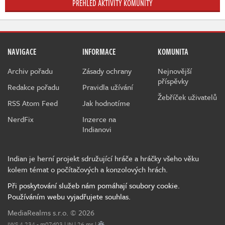
PŘEHLED AKTIVITY KOMUNITY
NAVIGACE
INFORMACE
KOMUNITA
Archiv pořadu
Zásady ochrany
Nejnovější
příspěvky
Redakce pořadu
Pravidla užívání
Žebříček uživatelů
RSS Atom Feed
Jak hodnotíme
NerdFix
Inzerce na
Indianovi
Indian je herní projekt sdružující hráče a hráčky všeho věku
kolem témat o počítačových a konzolových hrách.
Při poskytování služeb nám pomáhají soubory cookie.
Používáním webu vyjadřujete souhlas.
MediaRealms s.r.o.
© 2026
IWS 4.234 - m07d03 | IN | 26 ms |