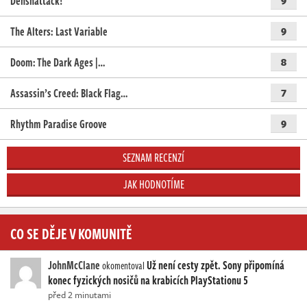
Denshattack!
The Alters: Last Variable
9
Doom: The Dark Ages |…
8
Assassin’s Creed: Black Flag…
7
Rhythm Paradise Groove
9
SEZNAM RECENZÍ
JAK HODNOTÍME
CO SE DĚJE V KOMUNITĚ
JohnMcClane
Už není cesty zpět. Sony připomíná
okomentoval
konec fyzických nosičů na krabicích PlayStationu 5
před 2 minutami