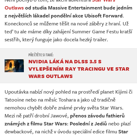
Živě
Outlaws
od studia Massive Entertainment bude jedním
z největších lákadel pondělní akce Ubisoft Forward
.
Koneckonců se můžeme těšit na nové záběry z hraní. Už
teď tu ale máme díky zahájení Summer Game Festu kratší
sestřih, který funguje jako docela hezký trailer.
NVIDIA LÁKÁ NA DLSS 3.5 S
VYLEPŠENÍM RAY TRACINGU VE STAR
WARS OUTLAWS
Upoutávka nabízí nový pohled na prostředí planet Kijimi či
Tatooine nebo na měsíc Toshara a jako už tradičně
nemohou chybět dobře známé prvky světa Star Wars.
Mezi ně patří drobní Jawové,
přenos závodu fathierů
známých z filmu Star Wars: Poslední z Jediů
nebo plazí
dewbackové, na nichž v úvodu speciální edice filmu
Star