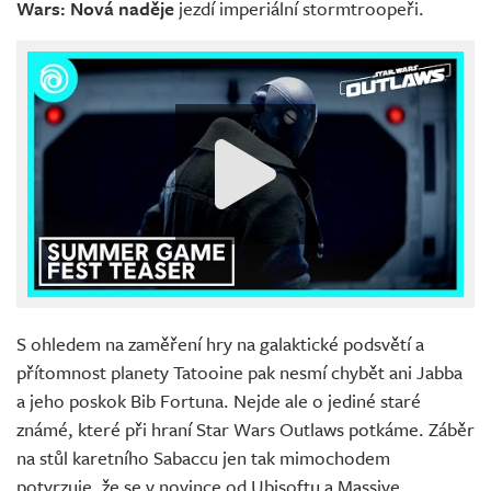
Wars: Nová naděje
jezdí imperiální stormtroopeři.
S ohledem na zaměření hry na galaktické podsvětí a
přítomnost planety Tatooine pak nesmí chybět ani Jabba
a jeho poskok Bib Fortuna. Nejde ale o jediné staré
známé, které při hraní Star Wars Outlaws potkáme. Záběr
na stůl karetního Sabaccu jen tak mimochodem
potvrzuje, že se v novince od Ubisoftu a Massive