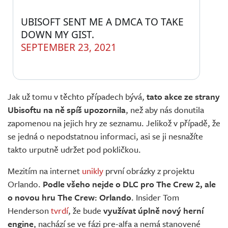
UBISOFT SENT ME A DMCA TO TAKE 
DOWN MY GIST.
SEPTEMBER 23, 2021
Jak už tomu v těchto případech bývá,
tato akce ze strany
Ubisoftu na ně spíš upozornila
, než aby nás donutila
zapomenou na jejich hry ze seznamu. Jelikož v případě, že
se jedná o nepodstatnou informaci, asi se ji nesnažíte
takto urputně udržet pod pokličkou.
Mezitím na internet
unikly
první obrázky z projektu
Orlando.
Podle všeho nejde o DLC pro The Crew 2, ale
o novou hru The Crew: Orlando
. Insider Tom
Henderson
tvrdí
, že bude
využívat úplně nový herní
engine
, nachází se ve fázi pre-alfa a nemá stanovené