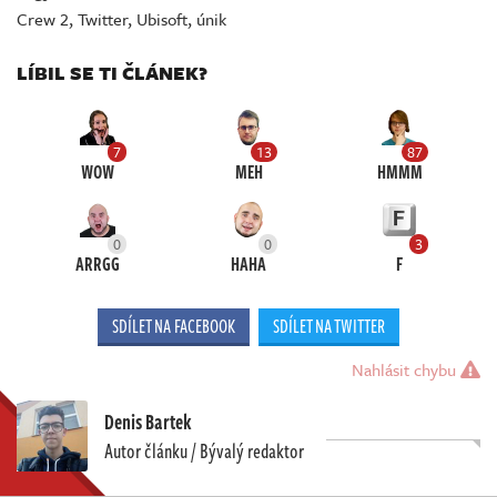
Crew 2
,
Twitter
,
Ubisoft
,
únik
LÍBIL SE TI ČLÁNEK?
7
13
87
WOW
MEH
HMMM
0
0
3
ARRGG
HAHA
F
SDÍLET NA FACEBOOK
SDÍLET NA TWITTER
Nahlásit chybu
Denis Bartek
Autor článku / Bývalý redaktor