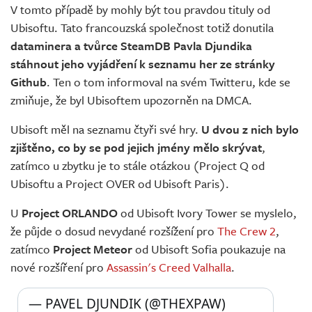
V tomto případě by mohly být tou pravdou tituly od
Ubisoftu. Tato francouzská společnost totiž donutila
dataminera a tvůrce SteamDB Pavla Djundika
stáhnout jeho vyjádření k seznamu her ze stránky
Github
. Ten o tom informoval na svém Twitteru, kde se
zmiňuje, že byl Ubisoftem upozorněn na DMCA.
Ubisoft měl na seznamu čtyři své hry.
U dvou z nich bylo
zjištěno, co by se pod jejich jmény mělo skrývat
,
zatímco u zbytku je to stále otázkou (Project Q od
Ubisoftu a Project OVER od Ubisoft Paris).
U
Project ORLANDO
od Ubisoft Ivory Tower se myslelo,
že půjde o dosud nevydané rozšížení pro
The Crew 2
,
zatímco
Project Meteor
od Ubisoft Sofia poukazuje na
nové rozšíření pro
Assassin's Creed Valhalla
.
— PAVEL DJUNDIK (@THEXPAW) 