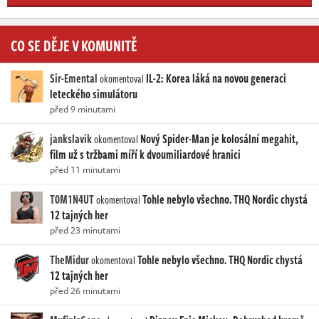
CO SE DĚJE V KOMUNITĚ
Sir-Emental
IL-2: Korea láká na novou generaci
okomentoval
leteckého simulátoru
před 9 minutami
jankslavik
Nový Spider-Man je kolosální megahit,
okomentoval
film už s tržbami míří k dvoumiliardové hranici
před 11 minutami
T0M1N4UT
Tohle nebylo všechno. THQ Nordic chystá
okomentoval
12 tajných her
před 23 minutami
TheMidur
Tohle nebylo všechno. THQ Nordic chystá
okomentoval
12 tajných her
před 26 minutami