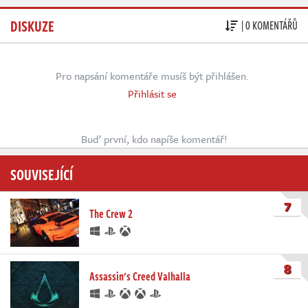
DISKUZE
| 0 KOMENTÁŘŮ
Pro napsání komentáře musíš být přihlášen.
Přihlásit se
Buď první, kdo napíše komentář!
SOUVISEJÍCÍ
7
The Crew 2
8
Assassin's Creed Valhalla