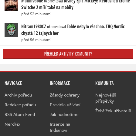
MufinIsGone
Disney Epic Mickey: Rebrushed kromě
okomentoval
Switche 2 míří také na mobily
před 52 minutami
Nitram1980CZ
Tohle nebylo všechno. THQ Nordic
okomentoval
chystá 12 tajných her
před 56 minutami
PŘEHLED AKTIVITY KOMUNITY
NAVIGACE
INFORMACE
KOMUNITA
Archiv pořadu
Zásady ochrany
Nejnovější
příspěvky
Redakce pořadu
Pravidla užívání
Žebříček uživatelů
RSS Atom Feed
Jak hodnotíme
NerdFix
Inzerce na
Indianovi