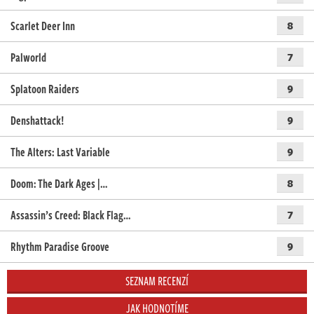
Scarlet Deer Inn
8
Palworld
7
Splatoon Raiders
9
Denshattack!
9
The Alters: Last Variable
9
Doom: The Dark Ages |…
8
Assassin’s Creed: Black Flag…
7
Rhythm Paradise Groove
9
SEZNAM RECENZÍ
JAK HODNOTÍME