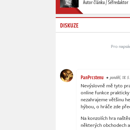
Autor článku / Šéfredaktor
DISKUZE
Pro napsá
PanPrcstenu
pondělí, 18. 5
Nevýslovně mě tyto prakt
online funkce prakticky
nezahrajeme většinu her 
hýbou, o hráče zde přec
Na konzolích hra naštěst
některých obchodech a