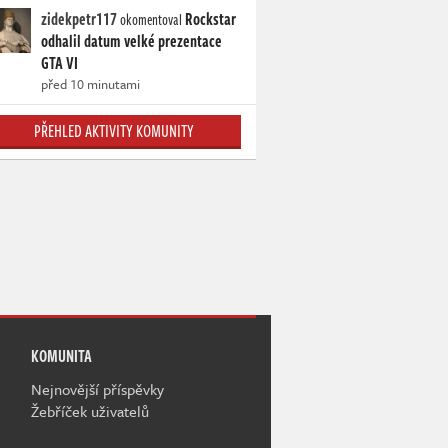
zidekpetr117
Rockstar
okomentoval
odhalil datum velké prezentace
GTA VI
před 10 minutami
PŘEHLED AKTIVITY KOMUNITY
KOMUNITA
Nejnovější příspěvky
Žebříček uživatelů