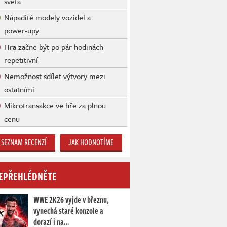
světa
Nápadité modely vozidel a
power-upy
Hra začne být po pár hodinách
repetitivní
Nemožnost sdílet výtvory mezi
ostatními
Mikrotransakce ve hře za plnou
cenu
SEZNAM RECENZÍ
JAK HODNOTÍME
EPŘEHLÉDNĚTE
WWE 2K26 vyjde v březnu,
vynechá staré konzole a
dorazí i na…