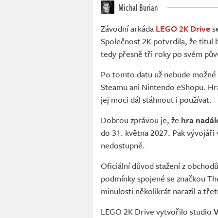
Michal Burian
Závodní arkáda
LEGO 2K Drive
se
Společnost 2K potvrdila, že titu
tedy přesně tři roky po svém pů
Po tomto datu už nebude možné h
Steamu ani Nintendo eShopu. Hráči,
jej moci dál stáhnout i používat.
Dobrou zprávou je, že
hra nadál
do 31. května 2027. Pak vývojáři
nedostupné.
Oficiální důvod stažení z obchod
podmínky spojené se značkou Th
minulosti několikrát narazil a tře
LEGO 2K Drive vytvořilo studio
V