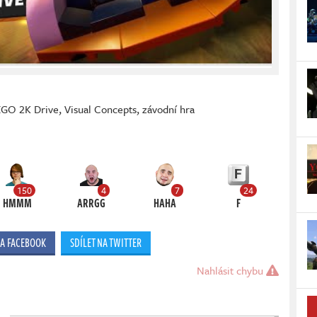
EGO 2K Drive
,
Visual Concepts
,
závodní hra
150
4
7
24
HMMM
ARRGG
HAHA
F
NA FACEBOOK
SDÍLET NA TWITTER
Nahlásit chybu