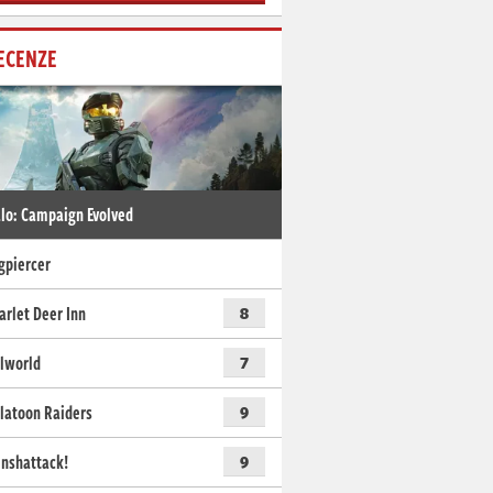
ECENZE
lo: Campaign Evolved
gpiercer
arlet Deer Inn
8
lworld
7
latoon Raiders
9
nshattack!
9