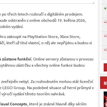
 po třech letech rozloučí s digitálním prodejem.
l bude odstraněn z online obchodů 19. května 2026,
vodním vydání.
ru zakoupit na PlayStation Store, Xbox Store,
 kteří už titul vlastní, o něj ale nepřijdou a budou si
e zůstane funkční
. Online servery zůstanou v provozu
 vytáhnou zástrčku a všechny online funkce budou
ů zveřejněn nebyl. Za rozhodnutím mohou stát licenční
N
e LEGO Group. Na podobné situace už herní průmysl v
tí výročí vydání těmto teoriím nahrává.
isual Concepts
, které je známé hlavně díky sériím