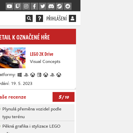
PŘIHLÁŠENÍ
ETAIL K OZNAČENÉ HŘE
LEGO 2K Drive
Visual Concepts
latformy:
dání: 19. 5. 2023
5
aše recenze
/ 10
Plynulá přeměna vozidel podle
typu terénu
Pěkná grafika i stylizace LEGO