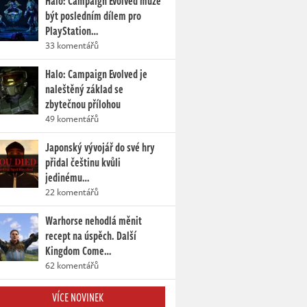
Halo: Campaign Evolved může
být posledním dílem pro
PlayStation…
33 komentářů
Halo: Campaign Evolved je
naleštěný základ se
zbytečnou přílohou
49 komentářů
Japonský vývojář do své hry
přidal češtinu kvůli
jedinému…
22 komentářů
Warhorse nehodlá měnit
recept na úspěch. Další
Kingdom Come…
62 komentářů
VÍCE NOVINEK