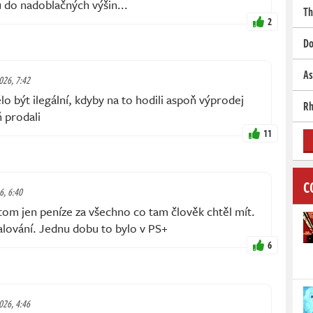
 do nadoblačných výšin...
Th
2
Do
As
2026, 7:42
lo být ilegální, kdyby na to hodili aspoň výprodej
Rh
 prodali
11
C
6, 6:40
v tom jen peníze za všechno co tam člověk chtěl mít.
alování. Jednu dobu to bylo v PS+
6
2026, 4:46