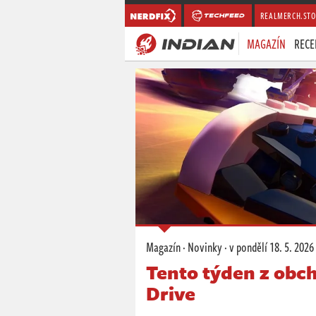
REALMERCH.STO
MAGAZÍN
RECE
Magazín
·
Novinky
·
v pondělí
18. 5. 2026
Tento týden z obc
Drive