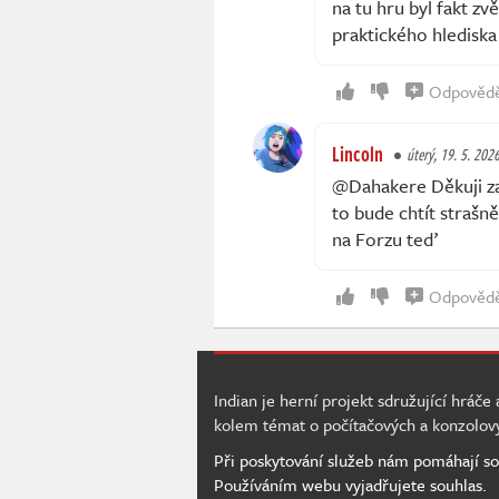
na tu hru byl fakt zv
praktického hledisk
Odpověd
Lincoln
úterý, 19. 5. 202
@Dahakere Děkuji za 
to bude chtít strašn
na Forzu teď
Odpověd
Indian je herní projekt sdružující hráče
kolem témat o počítačových a konzolov
Při poskytování služeb nám pomáhají so
Používáním webu vyjadřujete souhlas.