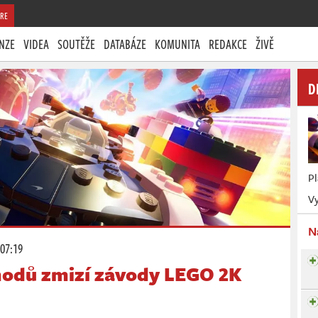
RE
NZE
VIDEA
SOUTĚŽE
DATABÁZE
KOMUNITA
REDAKCE
ŽIVĚ
D
P
Vy
N
 07:19
hodů zmizí závody LEGO 2K