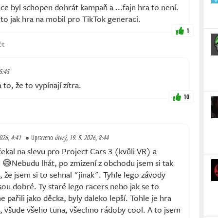
e byl schopen dohrát kampaň a ...fajn hra to není.
 to jak hra na mobil pro TikTok generaci.
1
ět
 5:45
 to, že to vypínají zítra.
10
2026, 4:41
Upraveno
úterý, 19. 5. 2026, 8:44
ekal na slevu pro Project Cars 3 (kvůli VR) a
. 😅Nebudu lhát, po zmizení z obchodu jsem si tak
, že jsem si to sehnal "jinak". Tyhle lego závody
u dobré. Ty staré lego racers nebo jak se to
 pařili jako děcka, byly daleko lepší. Tohle je hra
, všude všeho tuna, všechno rádoby cool. A to jsem