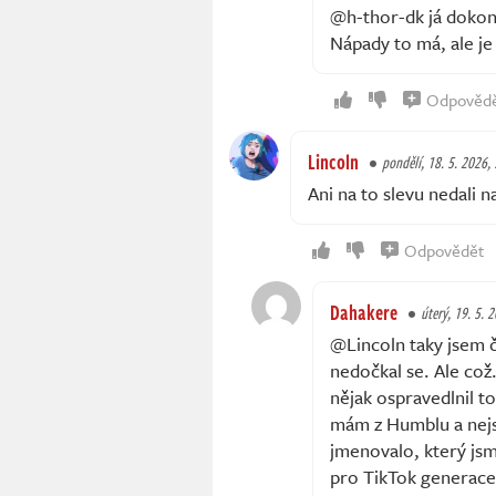
@h-thor-dk já dokonc
Nápady to má, ale je
Odpověd
Lincoln
pondělí, 18. 5. 2026,
Ani na to slevu nedali na
Odpovědět
Dahakere
úterý, 19. 5. 
@Lincoln taky jsem č
nedočkal se. Ale což
nějak ospravedlnil to
mám z Humblu a nejso
jmenovalo, který jsme
pro TikTok generace