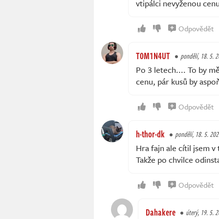
vtipálci nevyženou cenu
Odpovědět
T0M1N4UT
pondělí, 18. 5. 
Po 3 letech.... To by mě
cenu, pár kusů by aspoň
Odpovědět
h-thor-dk
pondělí, 18. 5. 202
Hra fajn ale cítil jsem 
Takže po chvilce odinst
Odpovědět
Dahakere
úterý, 19. 5. 