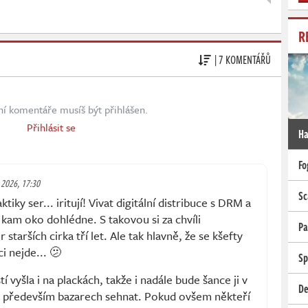
R
| 7 KOMENTÁŘŮ
ní komentáře musíš být přihlášen.
Přihlásit se
Ha
Fo
. 2026, 17:30
Sc
iky ser... iritují! Vivat digitální distribuce s DRM a
 kam oko dohlédne. S takovou si za chvíli
Pa
starších cirka tří let. Ale tak hlavně, že se kšefty
i nejde... 🫤
Sp
í vyšla i na plackách, takže i nadále bude šance ji v
De
 především bazarech sehnat. Pokud ovšem někteří