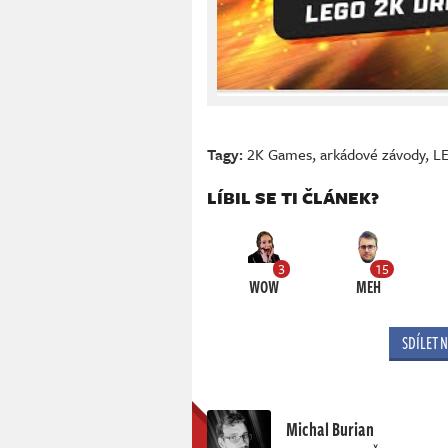
Tagy:
2K Games
,
arkádové závody
,
L
LÍBIL SE TI ČLÁNEK?
3
15
WOW
MEH
SDÍLET 
Michal Burian