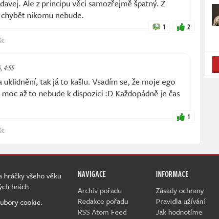
ědavej. Ale z principu věci samozřejmě špatný. Z
a chybět nikomu nebude.
1
2
ět
6, 4:55
uklidnění, tak já to kašlu. Vsadím se, že moje ego
ě moc až to nebude k dispozici :D Každopádně je čas
1
ět
NAVIGACE
INFORMACE
 a hráčky všeho věku
ých hrách.
Archiv pořadu
Zásady ochrany
Redakce pořadu
Pravidla užívání
ubory cookie.
RSS Atom Feed
Jak hodnotíme