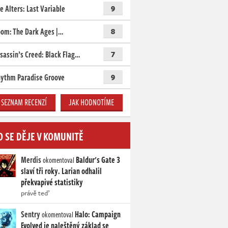
e Alters: Last Variable
9
om: The Dark Ages |…
8
sassin’s Creed: Black Flag…
7
ythm Paradise Groove
9
SEZNAM RECENZÍ
JAK HODNOTÍME
O SE DĚJE V KOMUNITĚ
Merdis
Baldur's Gate 3
okomentoval
slaví tři roky. Larian odhalil
překvapivé statistiky
právě teď
Sentry
Halo: Campaign
okomentoval
Evolved je naleštěný základ se