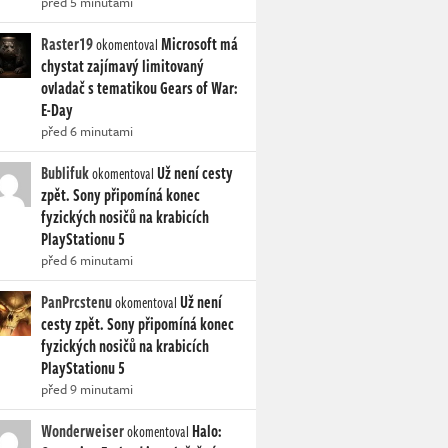
před 5 minutami
Raster19
Microsoft má
okomentoval
chystat zajímavý limitovaný
ovladač s tematikou Gears of War:
E-Day
před 6 minutami
Bublifuk
Už není cesty
okomentoval
zpět. Sony připomíná konec
fyzických nosičů na krabicích
PlayStationu 5
před 6 minutami
PanPrcstenu
Už není
okomentoval
cesty zpět. Sony připomíná konec
fyzických nosičů na krabicích
PlayStationu 5
před 9 minutami
Wonderweiser
Halo:
okomentoval