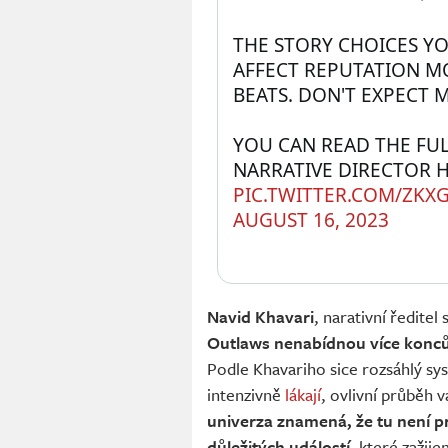
THE STORY CHOICES YO
AFFECT REPUTATION MO
BEATS. DON'T EXPECT 
YOU CAN READ THE FUL
NARRATIVE DIRECTOR H
PIC.TWITTER.COM/ZKX
AUGUST 16, 2023
Navid Khavari
, narativní ředite
Outlaws nenabídnou více konc
Podle Khavariho sice rozsáhlý sys
intenzivně
lákají
, ovlivní průběh 
univerza znamená, že tu není p
důležitých událostí
, které zažije