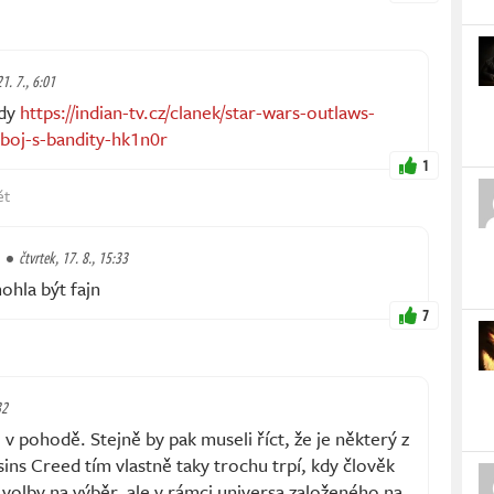
21. 7., 6:01
ady
https://indian-tv.cz/clanek/star-wars-outlaws-
i-boj-s-bandity-hk1n0r
1
ět
čtvrtek, 17. 8., 15:33
ohla být fajn
7
32
 v pohodě. Stejně by pak museli říct, že je některý z
ins Creed tím vlastně taky trochu trpí, kdy člověk
volby na výběr, ale v rámci universa založeného na