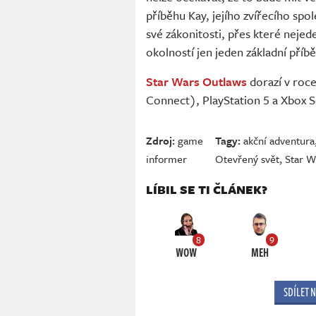
příběhu Kay, jejího zvířecího sp
své zákonitosti, přes které nejed
okolností jen jeden základní příb
Star Wars Outlaws
dorazí v roce
Connect), PlayStation 5 a Xbox S
Zdroj:
game
Tagy:
akční adventura
informer
Otevřený svět
,
Star W
LÍBIL SE TI ČLÁNEK?
8
9
WOW
MEH
SDÍLET 