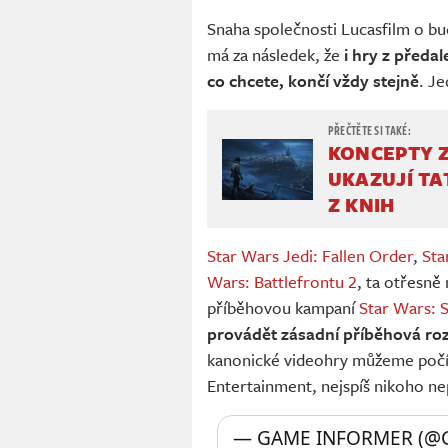
Snaha společnosti Lucasfilm o b
má za následek, že
i hry z předa
co chcete, končí vždy stejně
. J
KONCEPTY 
UKAZUJÍ TA
Z KNIH
Star Wars Jedi: Fallen Order
,
Sta
Wars: Battlefrontu 2
, ta otřesně
příběhovou kampaní
Star Wars: 
provádět zásadní příběhová ro
kanonické videohry můžeme počí
Entertainment, nejspíš nikoho ne
— GAME INFORMER (@