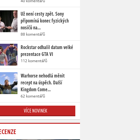
40 komentářů
Už není cesty zpět. Sony
připomíná konec fyzických
nosičů na…
88 komentářů
Rockstar odhalil datum velké
prezentace GTA VI
112 komentářů
Warhorse nehodlá měnit
recept na úspěch. Další
Kingdom Come…
62 komentářů
VÍCE NOVINEK
ECENZE