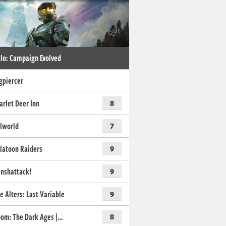
lo: Campaign Evolved
gpiercer
arlet Deer Inn
8
lworld
7
latoon Raiders
9
nshattack!
9
e Alters: Last Variable
9
om: The Dark Ages |…
8