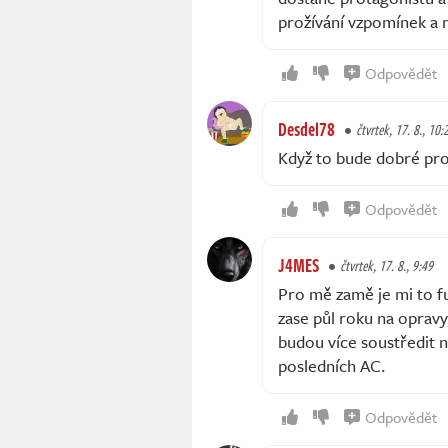
prožívání vzpomínek a mi
Odpovědět
Desdel78
čtvrtek, 17. 8., 10:
Když to bude dobré pro
Odpovědět
J4MES
čtvrtek, 17. 8., 9:49
Pro mě zamě je mi to fu
zase půl roku na opravy,
budou více soustředit n
posledních AC.
Odpovědět