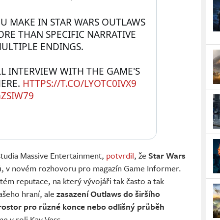
U MAKE IN STAR WARS OUTLAWS 
RE THAN SPECIFIC NARRATIVE 
MULTIPLE ENDINGS.
L INTERVIEW WITH THE GAME'S 
ERE. 
HTTPS://T.CO/LYOTC0IVX9
GZSIW79
l studia Massive Entertainment,
potvrdil
, že
Star Wars
ů
, v novém rozhovoru pro magazín Game Informer.
tém reputace, na který vývojáři tak často a tak
vašeho hraní, ale
zasazení Outlaws do širšího
rostor pro různé konce nebo odlišný průběh
me v roli Kay Vess.