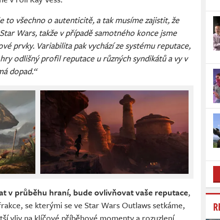
 to všechno o autenticitě, a tak musíme zajistit, že
ie Star Wars, takže v případě samotného konce jsme
čové prvky. Variabilita pak vychází ze systému reputace,
ry odlišný profil reputace u různých syndikátů a vy v
 má dopad.“
vat v průběhu hraní, bude ovlivňovat vaše reputace
,
R
y frakce, se kterými se ve Star Wars Outlaws setkáme,
tší vliv na klíčové příběhové momenty a rozuzlení