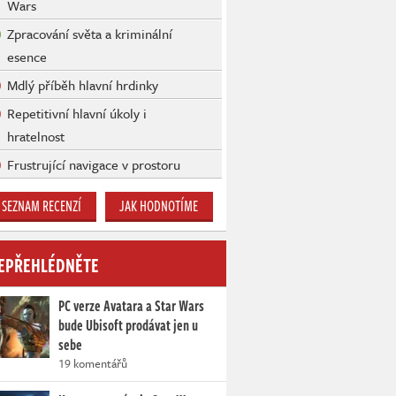
Wars
Zpracování světa a kriminální
esence
Mdlý příběh hlavní hrdinky
Repetitivní hlavní úkoly i
hratelnost
Frustrující navigace v prostoru
SEZNAM RECENZÍ
JAK HODNOTÍME
EPŘEHLÉDNĚTE
PC verze Avatara a Star Wars
bude Ubisoft prodávat jen u
sebe
19 komentářů