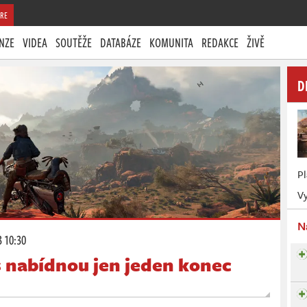
RE
NZE
VIDEA
SOUTĚŽE
DATABÁZE
KOMUNITA
REDAKCE
ŽIVĚ
D
P
Vy
N
3 10:30
 nabídnou jen jeden konec