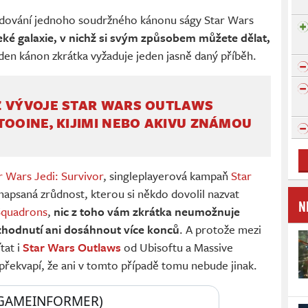
udování jednoho soudržného kánonu ságy Star Wars
leké galaxie, v nichž si svým způsobem můžete dělat,
eden kánon zkrátka vyžaduje jeden jasně daný příběh.
Z VÝVOJE STAR WARS OUTLAWS
TOOINE, KIJIMI NEBO AKIVU ZNÁMOU
r Wars Jedi: Survivor
, singleplayerová kampaň
Star
 napsaná zrůdnost, kterou si někdo dovolil nazvat
N
Squadrons
,
nic z toho vám zkrátka neumožnuje
zhodnutí ani dosáhnout více konců
. A protože mezi
tat i
Star Wars Outlaws
od Ubisoftu a Massive
překvapí, že ani v tomto případě tomu nebude jinak.
GAMEINFORMER) 