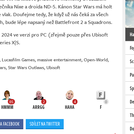
olečníka Nixe a droida ND-5. Kánon Star Wars má holt
e vlak. Doufejme tedy, že když už nás čeká za všech
ěh, bude lépe napsaný než Battlefront 2 a Squadrons.
Ha
 2024 ve verzi pro PC (zřejmě pouze přes Ubisoft
eries X|S.
Fo
,
Lucasfilm Games
,
massive entertainment
,
Open-World
,
Sc
ars
,
Star Wars Outlaws
,
Ubisoft
Pa
Sp
De
85
2
4
0
HMMM
ARRGG
HAHA
F
Th
NA FACEBOOK
SDÍLET NA TWITTER
Do