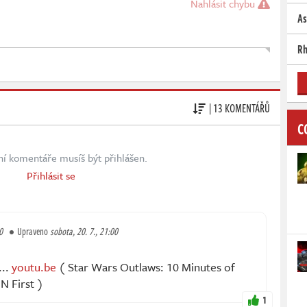
Nahlásit chybu
As
Rh
| 13 KOMENTÁŘŮ
C
ní komentáře musíš být přihlášen.
Přihlásit se
0
Upraveno
sobota, 20. 7., 21:00
...
youtu.be
( Star Wars Outlaws: 10 Minutes of
N First )
1