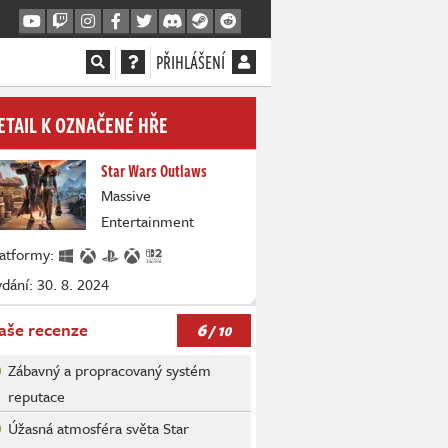
PŘIHLÁŠENÍ
ETAIL K OZNAČENÉ HŘE
Star Wars Outlaws
Massive
Entertainment
latformy:
dání: 30. 8. 2024
6
aše recenze
/ 10
Zábavný a propracovaný systém
reputace
Úžasná atmosféra světa Star