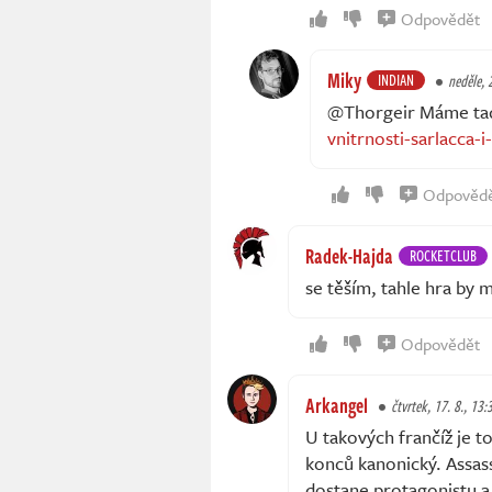
Odpovědět
Miky
INDIAN
neděle, 
@Thorgeir Máme t
vnitrnosti-sarlacca-
Odpověd
Radek-Hajda
ROCKETCLUB
se těším, tahle hra by m
Odpovědět
Arkangel
čtvrtek, 17. 8., 13:
U takových frančíž je to
konců kanonický. Assass
dostane protagonistu a 