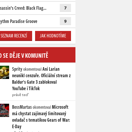
sassin’s Creed: Black Flag…
7
ythm Paradise Groove
9
SEZNAM RECENZÍ
JAK HODNOTÍME
O SE DĚJE V KOMUNITĚ
Sprity
Ani Larian
okomentoval
neunikl cenzuře. Oficiální stream z
Baldur's Gate 3 zablokoval
YouTube i TikTok
právě teď
BossMartas
Microsoft
okomentoval
má chystat zajímavý limitovaný
ovladač s tematikou Gears of War:
E-Day