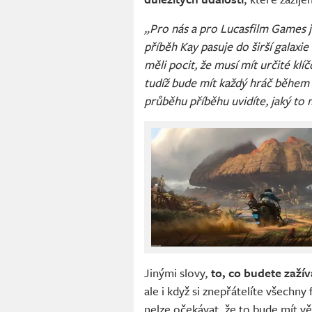
„Pro nás a pro Lucasfilm Games je
příběh Kay pasuje do širší galax
měli pocit, že musí mít určité klí
tudíž bude mít každý hráč během h
průběhu příběhu uvidíte, jaký to
Jinými slovy,
to, co budete zaží
ale i když si znepřátelíte všechn
nelze očekávat, že to bude mít vě