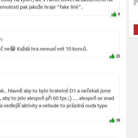
nulosti pak jakože hraje "fake linii".
9
21
č ne😁 Každá hra nemusí mít 10 konců.
23
k.. hlavně aby to bylo hratelné D1 a nečekali jsme
 aby to jelo alespoň při 60 fps ;) ... alespoň se snad
a vedlejší aktivity a nebude to prázdná nuda typu
18