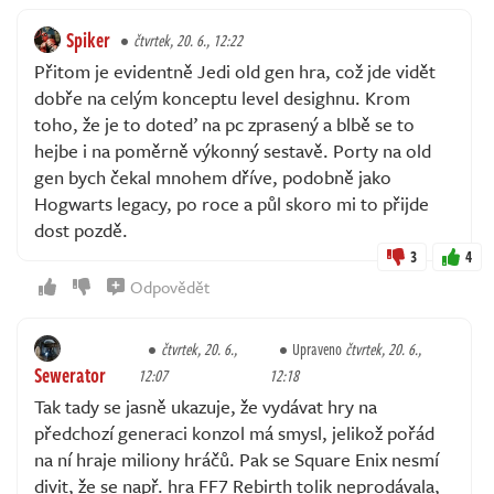
Spiker
čtvrtek, 20. 6., 12:22
Přitom je evidentně Jedi old gen hra, což jde vidět
dobře na celým konceptu level desighnu. Krom
toho, že je to doteď na pc zprasený a blbě se to
hejbe i na poměrně výkonný sestavě. Porty na old
gen bych čekal mnohem dříve, podobně jako
Hogwarts legacy, po roce a půl skoro mi to přijde
dost pozdě.
3
4
Odpovědět
čtvrtek, 20. 6.,
Upraveno
čtvrtek, 20. 6.,
Sewerator
12:07
12:18
Tak tady se jasně ukazuje, že vydávat hry na
předchozí generaci konzol má smysl, jelikož pořád
na ní hraje miliony hráčů. Pak se Square Enix nesmí
divit, že se např. hra FF7 Rebirth tolik neprodávala,