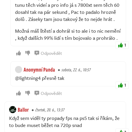
tunu těch videí a pro info já s 7800xt sem těch 60
dosahl tak na pár sekund , Pac to padalo hrozně
dolů . Záseky tam jsou takový že to nejde hrát .
Možná máš štěstí a dohrál si to ale i to nic nemění
, když dalších 99% lidí s tím bojovalo a prohrálo .
1
Odpovědět
Anonymní Panda
sobota, 22. 6., 10:57
@lightning4 přesně tak
1
Odpovědět
Ballor
čtvrtek, 20. 6., 13:37
Když sem viděl ty propady fps na ps5 tak si říkám, že
to bude muset běžet na 720p snad