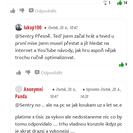
1
14
Odpovědět
lukop100
čtvrtek, 20. 6., 10:42
@Sentry Přesně. Teď jsem začal hrát a hned u
první mise jsem musel přestat a jít hledat na
internet a YouTube návody, jak hru aspoň nějak
trochu ručně optimalizovat.
9
Odpovědět
Anonymní
čtvrtek, 20. 6.,
Upraveno
čtvrtek, 20. 6.,
Panda
10:47
14:20
@Sentry no .. ale na pc se jak koukam uz x let se.e
platime x tisic za vykon ale nedostaneme nic co by
tomu odpovidalo ... trhu vladnou konzole ikdyz pc
je xkrat drazsi a vykonejsi ...