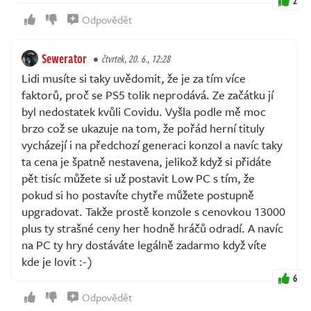
2
Odpovědět
Sewerator
čtvrtek, 20. 6., 12:28
Lidi musíte si taky uvědomit, že je za tím více
faktorů, proč se PS5 tolik neprodává. Ze začátku jí
byl nedostatek kvůli Covidu. Vyšla podle mě moc
brzo což se ukazuje na tom, že pořád herní tituly
vycházejí i na předchozí generaci konzol a navíc taky
ta cena je špatně nestavena, jelikož když si přidáte
pět tisíc můžete si už postavit Low PC s tím, že
pokud si ho postavíte chytře můžete postupně
upgradovat. Takže prostě konzole s cenovkou 13000
plus ty strašné ceny her hodně hráčů odradí. A navíc
na PC ty hry dostáváte legálně zadarmo když víte
kde je lovit :-)
6
Odpovědět