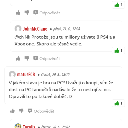
2
Odpovědět
JohnMcClane
pátek, 21. 6., 12:08
@cNNk Protože jsou tu miliony uživatelů PS4 a a
Xbox one. Skoro ale těsně vedle.
1
Odpovědět
matusFCB
čtvrtek, 20. 6., 18:10
V jakém stavu je hra na PC? Uvažuji o koupi, vím že
dost na PC fanoušků nadávalo že to nestojí za nic.
Opravili to po takové době? :D
1
Odpovědět
Taralis
čtvrtek, 20. 6., 20:02