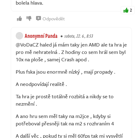
bolela hlava.
2
Odpovědět
Anonymní Panda
sobota, 22. 6., 8:53
@VoDaCZ haled já mám taky jen AMD ale ta hra je
pro mě nehratelná . Z hodiny co sem hrál sem byl
10x na ploše , samej Crash apod .
Plus fska jsou enormně nízký , mají propady .
A neodpovídají realitě .
Ta hra je prostě totálně rozbitá a nikdy se to
nezmění .
A ano hru sem měl taky na m2jce , kdyby si
potřeboval přesněji tak na m2 s rozhraním 4
A další věc , pokud ty si měl 60fps tak mi vysvětlí