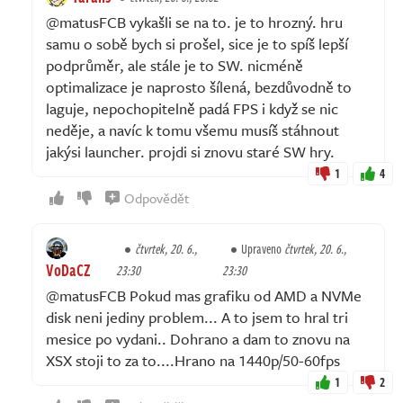
@matusFCB vykašli se na to. je to hrozný. hru
samu o sobě bych si prošel, sice je to spíš lepší
podprůměr, ale stále je to SW. nicméně
optimalizace je naprosto šílená, bezdůvodně to
laguje, nepochopitelně padá FPS i když se nic
neděje, a navíc k tomu všemu musíš stáhnout
jakýsi launcher. projdi si znovu staré SW hry.
1
4
Odpovědět
čtvrtek, 20. 6.,
Upraveno
čtvrtek, 20. 6.,
VoDaCZ
23:30
23:30
@matusFCB Pokud mas grafiku od AMD a NVMe
disk neni jediny problem... A to jsem to hral tri
mesice po vydani.. Dohrano a dam to znovu na
XSX stoji to za to....Hrano na 1440p/50-60fps
1
2