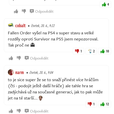
4
Odpovědět
cobalt
čtvrtek, 20. 6., 9:22
Fallen Order vyšel na PS4 v super stavu a velké
rozdíly oproti Survivor na PS5 jsem nepozoroval.
Tak proč ne 👻
1
2
10
Odpovědět
narm
čtvrtek, 20. 6., 9:04
to je sice super že se to snaží přinést více hráčům
(čti - podojit ještě další hráče) ale tahle hra se
zadýchává už na současné generaci, jak to pak může
jet na té starší...
1
12
Odpovědět