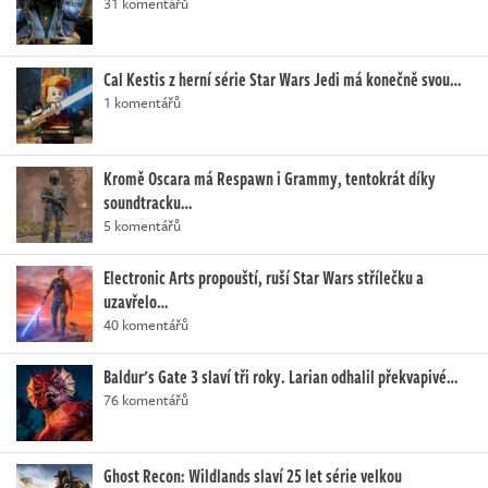
31 komentářů
Cal Kestis z herní série Star Wars Jedi má konečně svou…
1 komentářů
Kromě Oscara má Respawn i Grammy, tentokrát díky
soundtracku…
5 komentářů
Electronic Arts propouští, ruší Star Wars střílečku a
uzavřelo…
40 komentářů
Baldur's Gate 3 slaví tři roky. Larian odhalil překvapivé…
76 komentářů
Ghost Recon: Wildlands slaví 25 let série velkou