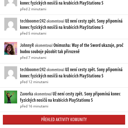
konec fyzických nosičů na krabicích PlayStationu 5
před 2 minutami
techboomer242
Už není cesty zpět. Sony připomíná
okomentoval
konec fyzických nosičů na krabicích PlayStationu 5
před 5 minutami
JohnnyR
Onimusha: Way of the Sword ukazuje, proč
okomentoval
budou souboje působit tak přirozeně
před 7 minutami
techboomer242
Už není cesty zpět. Sony připomíná
okomentoval
konec fyzických nosičů na krabicích PlayStationu 5
před 12 minutami
Zavorka
Už není cesty zpět. Sony připomíná konec
okomentoval
fyzických nosičů na krabicích PlayStationu 5
před 16 minutami
PŘEHLED AKTIVITY KOMUNITY