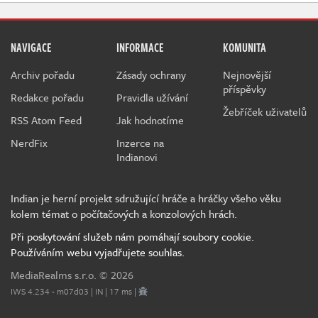
NAVIGACE
INFORMACE
KOMUNITA
Archiv pořadu
Zásady ochrany
Nejnovější
příspěvky
Redakce pořadu
Pravidla užívání
Žebříček uživatelů
RSS Atom Feed
Jak hodnotíme
NerdFix
Inzerce na
Indianovi
Indian je herní projekt sdružující hráče a hráčky všeho věku
kolem témat o počítačových a konzolových hrách.
Při poskytování služeb nám pomáhají soubory cookie.
Používáním webu vyjadřujete souhlas.
MediaRealms s.r.o.
© 2026
IWS 4.234 - m07d03 | IN | 17 ms |