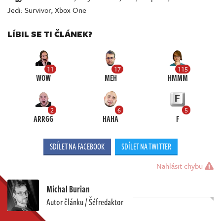
Jedi: Survivor
,
Xbox One
LÍBIL SE TI ČLÁNEK?
11
17
115
WOW
MEH
HMMM
2
6
5
ARRGG
HAHA
F
SDÍLET NA FACEBOOK
SDÍLET NA TWITTER
Nahlásit chybu
Michal Burian
Autor článku / Šéfredaktor