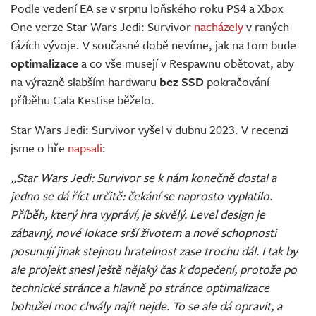
Podle vedení EA se v srpnu loňského roku PS4 a Xbox
One verze Star Wars Jedi: Survivor
nacházely
v raných
fázích vývoje. V současné době nevíme, jak na tom bude
optimalizace
a co vše musejí v Respawnu obětovat, aby
na výrazně slabším hardwaru
bez SSD
pokračování
příběhu Cala Kestise běželo.
Star Wars Jedi: Survivor vyšel v dubnu 2023. V recenzi
jsme o hře
napsali
:
„Star Wars Jedi: Survivor se k nám konečně dostal a
jedno se dá říct určitě: čekání se naprosto vyplatilo.
Příběh, který hra vypráví, je skvělý. Level design je
zábavný, nové lokace srší životem a nové schopnosti
posunují jinak stejnou hratelnost zase trochu dál. I tak by
ale projekt snesl ještě nějaký čas k dopečení, protože po
technické stránce a hlavně po stránce optimalizace
bohužel moc chvály najít nejde. To se ale dá opravit, a