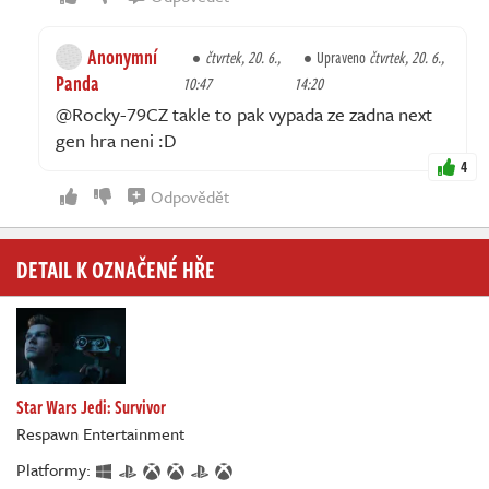
Anonymní
čtvrtek, 20. 6.,
Upraveno
čtvrtek, 20. 6.,
Panda
10:47
14:20
@Rocky-79CZ takle to pak vypada ze zadna next
gen hra neni :D
4
Odpovědět
DETAIL K OZNAČENÉ HŘE
Star Wars Jedi: Survivor
Respawn Entertainment
Platformy: