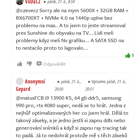
VoDaCZ
pátek, 21. 6., 8:54
@czevecz Sorry ale na mym 5600X + 32GB RAM +
RX6700XT + NVMe 4.0 na 1440p uplne bez
problemu na max.. A to jsem to jeste streamoval
pres Sunshine do obyvaku na TV... Lidi meli
problemy kdyz meli Nv grafiku... A SATA SSD na
to nestacilo proto to lagovalo...
1
Odpovědět
Anonymní
pátek, 21. 6.,
Upraveno
pátek, 21. 6.,
Gepard
20:50
20:51
@matusFCB i9 13900 KS, 64 gb ddr5, samsung
990 pro, rtx 4080 super, nedá se to hrát. Jedna z
nejhůř optimalizovaných her co jsem hrál. Dělá to
takový záseky, a je jedno jestli si zapnu ddls nebo
generování snímků a když si zapnu ray tracing tak
to padá. Já to nedohrál protože mě s těch záseků