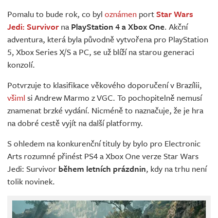
Živě
Pomalu to bude rok, co byl
oznámen
port
Star Wars
Jedi: Survivor
na
PlayStation 4
a Xbox One
. Akční
adventura, která byla původně vytvořena pro PlayStation
5, Xbox Series X/S a PC, se už blíží na starou generaci
konzolí.
Potvrzuje to klasifikace věkového doporučení v Brazílii,
všiml
si Andrew Marmo z VGC. To pochopitelně nemusí
znamenat brzké vydání. Nicméně to naznačuje, že je hra
na dobré cestě vyjít na další platformy.
S ohledem na konkurenční tituly by bylo pro Electronic
Arts rozumné přinést PS4 a Xbox One verze Star Wars
Jedi: Survivor
během letních prázdnin
, kdy na trhu není
tolik novinek.