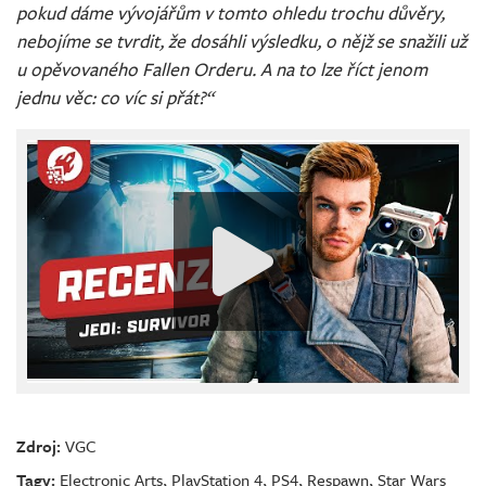
pokud dáme vývojářům v tomto ohledu trochu důvěry,
nebojíme se tvrdit, že dosáhli výsledku, o nějž se snažili už
u opěvovaného Fallen Orderu. A na to lze říct jenom
jednu věc: co víc si přát?“
Zdroj:
VGC
Tagy:
Electronic Arts
,
PlayStation 4
,
PS4
,
Respawn
,
Star Wars