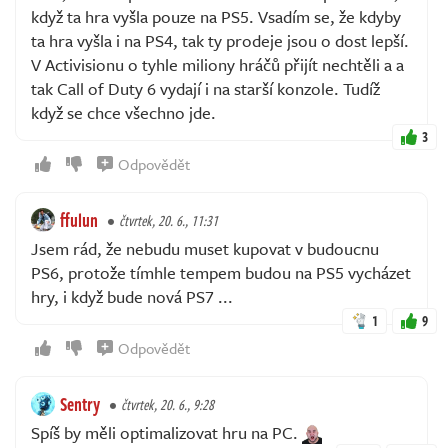
když ta hra vyšla pouze na PS5. Vsadím se, že kdyby
ta hra vyšla i na PS4, tak ty prodeje jsou o dost lepší.
V Activisionu o tyhle miliony hráčů přijít nechtěli a a
tak Call of Duty 6 vydají i na starší konzole. Tudíž
když se chce všechno jde.
3
Odpovědět
ffulun
čtvrtek, 20. 6., 11:31
Jsem rád, že nebudu muset kupovat v budoucnu
PS6, protože tímhle tempem budou na PS5 vycházet
hry, i když bude nová PS7 ...
1
9
Odpovědět
Sentry
čtvrtek, 20. 6., 9:28
Spíš by měli optimalizovat hru na PC.