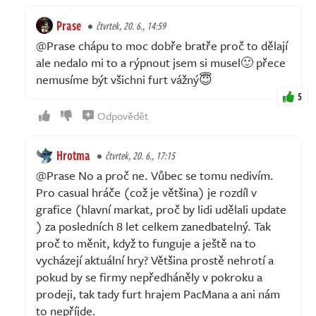
Prase
čtvrtek, 20. 6., 14:59
@Prase chápu to moc dobře bratře proč to dělají
ale nedalo mi to a rýpnout jsem si musel🙂 přece
nemusíme být všichni furt vážný😇
5
Odpovědět
Hrotma
čtvrtek, 20. 6., 17:15
@Prase No a proč ne. Vůbec se tomu nedivím.
Pro casual hráče (což je většina) je rozdíl v
grafice (hlavní markat, proč by lidi udělali update
) za posledních 8 let celkem zanedbatelný. Tak
proč to měnit, když to funguje a ještě na to
vycházejí aktuální hry? Většina prostě nehrotí a
pokud by se firmy nepředháněly v pokroku a
prodeji, tak tady furt hrajem PacMana a ani nám
to nepříjde.