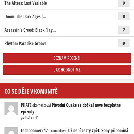
The Alters: Last Variable
9
Doom: The Dark Ages |…
8
Assassin’s Creed: Black Flag…
7
Rhythm Paradise Groove
9
SEZNAM RECENZÍ
JAK HODNOTÍME
CO SE DĚJE V KOMUNITĚ
PHATE
Původní Quake se dočkal nové bezplatné
okomentoval
epizody
právě teď
techboomer242
Už není cesty zpět. Sony připomíná
okomentoval