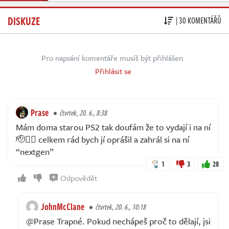
DISKUZE
| 30 KOMENTÁŘŮ
Pro napsání komentáře musíš být přihlášen.
Přihlásit se
Prase
čtvrtek, 20. 6., 8:38
Mám doma starou PS2 tak doufám že to vydají i na ní
🫡👍🏼 celkem rád bych jí oprášil a zahrál si na ní
“nextgen”
1
3
28
Odpovědět
JohnMcClane
čtvrtek, 20. 6., 10:18
@Prase Trapné. Pokud nechápeš proč to dělají, jsi