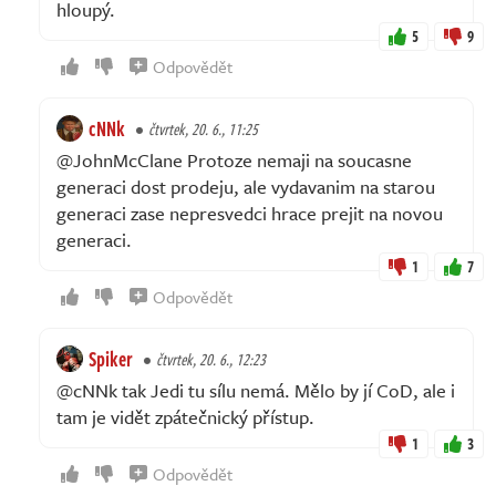
hloupý.
5
9
Odpovědět
cNNk
čtvrtek, 20. 6., 11:25
@JohnMcClane Protoze nemaji na soucasne
generaci dost prodeju, ale vydavanim na starou
generaci zase nepresvedci hrace prejit na novou
generaci.
1
7
Odpovědět
Spiker
čtvrtek, 20. 6., 12:23
@cNNk tak Jedi tu sílu nemá. Mělo by jí CoD, ale i
tam je vidět zpátečnický přístup.
1
3
Odpovědět