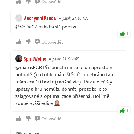
Odpovědět
Anonymní Panda
pátek, 21. 6., 1:21
@VoDaCZ hahaha xD pobavil ..
1
Odpovědět
SpiritWolfie
pátek, 21. 6., 6:05
@matusFCB Při launchi mi to jelo naprosto v
pohodě (na tohle mám štěstí), odehráno tam
mám cca 10 hodin(možná víc). Pak ale přišly
updaty a hru nemůžu dohrát, protože je to
zalagované a optimalizace příšerná. Bolí mě
koupě vyšší edice
1
Odpovědět