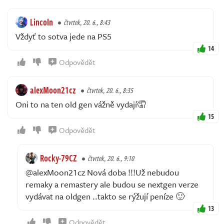
Lincoln
čtvrtek, 20. 6., 8:43
Vždyť to sotva jede na PS5
14
Odpovědět
alexMoon21cz
čtvrtek, 20. 6., 8:35
Oni to na ten old gen vážně vydají🤦
15
Odpovědět
Rocky-79CZ
čtvrtek, 20. 6., 9:10
@alexMoon21cz Nová doba !!!Už nebudou
remaky a remastery ale budou se nextgen verze
vydávat na oldgen ..takto se rýžují peníze 🙂
13
Odpovědět