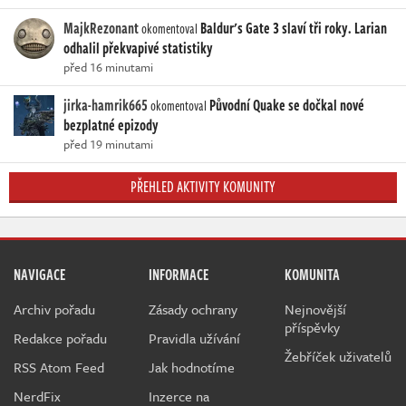
MajkRezonant
Baldur's Gate 3 slaví tři roky. Larian
okomentoval
odhalil překvapivé statistiky
před 16 minutami
jirka-hamrik665
Původní Quake se dočkal nové
okomentoval
bezplatné epizody
před 19 minutami
PŘEHLED AKTIVITY KOMUNITY
NAVIGACE
INFORMACE
KOMUNITA
Archiv pořadu
Zásady ochrany
Nejnovější
příspěvky
Redakce pořadu
Pravidla užívání
Žebříček uživatelů
RSS Atom Feed
Jak hodnotíme
NerdFix
Inzerce na