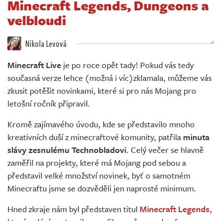
Minecraft Legends, Dungeons a
Živě
velbloudi
Nikola Levová
Minecraft Live
je po roce opět tady! Pokud vás tedy
současná verze lehce (možná i víc)zklamala, můžeme vás
zkusit potěšit novinkami, které si pro nás Mojang pro
letošní ročník připravil.
Kromě zajímavého úvodu, kde se představilo mnoho
kreativních duší z minecraftové komunity, patřila
minuta
slávy zesnulému Technobladovi
. Celý večer se hlavně
zaměřil na projekty, které má Mojang pod sebou a
představil velké množství novinek, byť o samotném
Minecraftu jsme se dozvěděli jen naprosté minimum.
Hned zkraje nám byl představen titul
Minecraft Legends
,