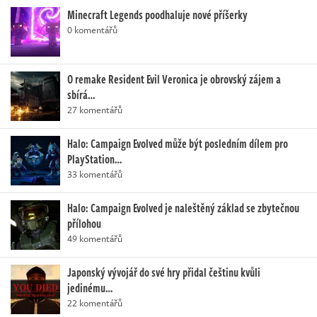
Minecraft Legends poodhaluje nové příšerky
0 komentářů
O remake Resident Evil Veronica je obrovský zájem a
sbírá…
27 komentářů
Halo: Campaign Evolved může být posledním dílem pro
PlayStation…
33 komentářů
Halo: Campaign Evolved je naleštěný základ se zbytečnou
přílohou
49 komentářů
Japonský vývojář do své hry přidal češtinu kvůli
jedinému…
22 komentářů