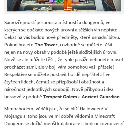
Samozřejmostí je spousta místností a dungeonů, ve
kterých se dočkáte nových úrovní a těžších vln nepřátel.
Čekat na vás budou nové předměty, které usnadní bitvu.
Pokud hrajete
The Tower
, rozhodně se můžete těšit
nejen na nový obsah v podobě ještě složitějších úrovní.
Nově se ale můžete těšit, že tyhle pasáže nebudete muset
procházet sami, ale v boji vám pomohou vaši přátele!
Respektive se můžete postavit hordě nepřátel až ve
čtyřech lidech, čemuž se přizpůsobí i obtížnost a
náročnost jednotlivých soubojů. Nově přibydou i dva
bossové v podobě
Tempest Golem
a
Ancient Guardian.
Mimochodem, věděli jste, že se blíží Halloween? V
Mojangu si toho jsou velmi dobře vědomi a Minecraft
Dungeon se dočká menší kolaborace s bedrockovou verzí