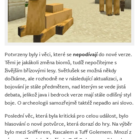
Potvrzeny byly i věci, které se
nepodívají
do nové verze.
Těmi je jakákoli změna biomů, tudíž nepočítejme s
živějším břízovými lesy. Světlušek se možná někdy
dočkáme, ale rozhodně ne v následující aktualizaci, a
bojování je stále předmětem, nad kterým se vede jistá
debata, jelikož java i bedrock verze mají stále odlišný styl
boje. O archeologii samozřejmě taktéž nepadlo ani slovo.
Poslední věc, která byla kritická pro celou událost, bylo
hlasování o nové potvůrce, která dorazí do hry. Na výběr
bylo mezi Snifferem, Rascalem a Tuff Golemem. Mnozí z