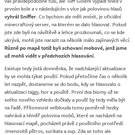
vás pravděpodobně tuší, ale Tuff Golem vypadl hned v
prvním kole a v následujícím s více jak polovinou hlasů
vyhrál Sniffer
. Co bychom ale měli zmínit, je oficiální
minecraftový server, na kterém se dalo hlasovat. Pokud
jste zde byli na návštěvě a lehce prozkoumali, co se kde
ukrývá, mohli jste narazit na několik málo zajímavých věcí.
Různě po mapě totiž byli schovaní mobové, jenž jsme
už mohli vidět v předchozích hlasování.
Existuje tedy jistá domněnka, že nadcházející aktualizace
by se mohla týkat pouští. Pokud přetočíme čas o několik
let nazpět, dostaneme se do bodu, kdy se hlasovalo o
aktualizaci tajgy, hor a pouště. První dva biomy už se
svého nového vzhledu dočkaly a poušť by tedy měla být
na řadě. Přítomnost velblouda tomu poměrně hezky
nahrává a téměř polovina mobů, které se nacházeli na
hlasovací mapě, pocházeli právě z pouštního prostředí.
Jmenovitě pštros, surikata a sup. Zda se toho ale