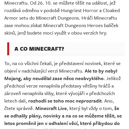
Minecraftu. Od 26. 10. se můžete těšit na událost, jež
rozdává odměnu v podobě Hungriest Horror a Cloaked
Armor setu do Minecraft Dungeons. Hráči Minecraftu
zase mohou získat Minecraft Dungeons Heroes balíček
skinů, jenž budete moci využít v obou verzích hry.
A CO MINECRAFT?
To, na co všichni čekali, je představení novinek, které se
objeví v nadcházející verzi Minecraftu.
Ale to by nebyl
Mojang, aby neudělal zase něco neobvyklého
. Jelikož
předchozí verze nenaplnila představy většiny hráčů a
zároveň nenaplnila sliby, které vývojáři v předchozích
letech dali,
rozhodli se toho moc neprozradit
. Ano,
čtete správně.
Minecraft Live
, který byl vždy o tom,
že
se odhalily plány, novinky a na co se můžeme těšit, se
letos proměnil jen v odhalení věcí, které přibydou do