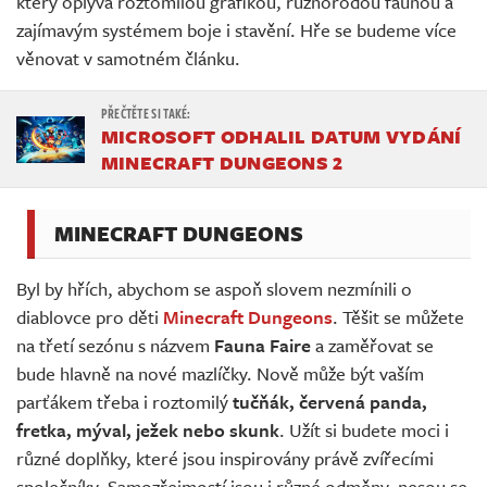
který oplývá roztomilou grafikou, různorodou faunou a
zajímavým systémem boje i stavění. Hře se budeme více
věnovat v samotném článku.
MICROSOFT ODHALIL DATUM VYDÁNÍ
MINECRAFT DUNGEONS 2
MINECRAFT DUNGEONS
Byl by hřích, abychom se aspoň slovem nezmínili o
diablovce pro děti
Minecraft Dungeons
. Těšit se můžete
na třetí sezónu s názvem
Fauna Faire
a zaměřovat se
bude hlavně na nové mazlíčky. Nově může být vaším
parťákem třeba i roztomilý
tučňák, červená panda,
fretka, mýval, ježek nebo skunk
. Užít si budete moci i
různé doplňky, které jsou inspirovány právě zvířecími
společníky. Samozřejmostí jsou i různé odměny, nesou se