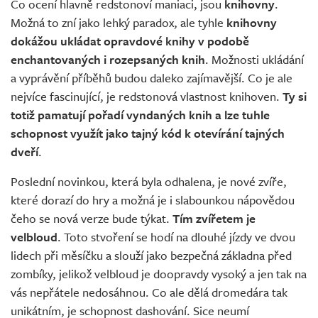
Co ocení hlavně redstonoví maniaci, jsou
knihovny
.
Možná to zní jako lehký paradox, ale tyhle
knihovny
dokážou ukládat opravdové knihy v podobě
enchantovaných i rozepsaných knih
. Možnosti ukládání
a vyprávění příběhů budou daleko zajímavější. Co je ale
nejvíce fascinující, je redstonová vlastnost knihoven.
Ty si
totiž pamatují pořadí vyndaných knih a lze tuhle
schopnost využít jako tajný kód k otevírání tajných
dveří
.
Poslední novinkou, která byla odhalena, je nové zvíře,
které dorazí do hry a možná je i slabounkou nápovědou
čeho se nová verze bude týkat.
Tím zvířetem je
velbloud
. Toto stvoření se hodí na dlouhé jízdy ve dvou
lidech při měsíčku a slouží jako bezpečná základna před
zombíky, jelikož velbloud je doopravdy vysoký a jen tak na
vás nepřátele nedosáhnou. Co ale dělá dromedára tak
unikátním, je schopnost dashování. Sice neumí