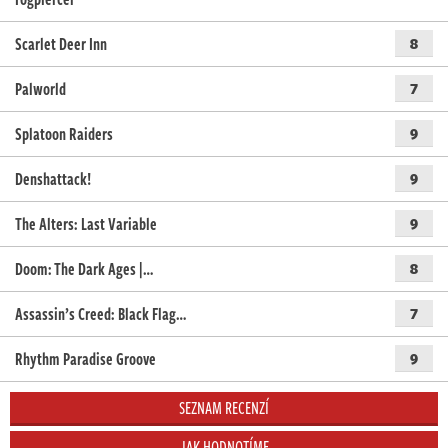
Scarlet Deer Inn
8
Palworld
7
Splatoon Raiders
9
Denshattack!
9
The Alters: Last Variable
9
Doom: The Dark Ages |…
8
Assassin’s Creed: Black Flag…
7
Rhythm Paradise Groove
9
SEZNAM RECENZÍ
JAK HODNOTÍME