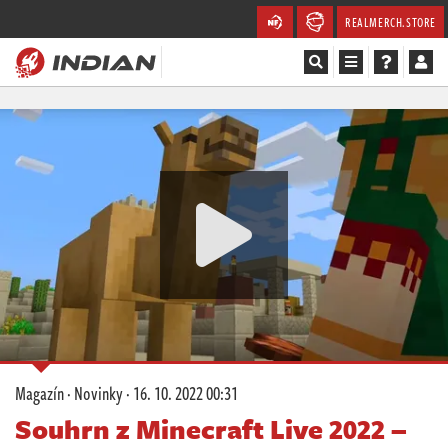
REALMERCH.STORE
Magazín
Recenze
Videa
Soutěže
Databáze
Komunita
Magazín
·
Novinky
·
16. 10. 2022 00:31
Redakce
Souhrn z Minecraft Live 2022 –