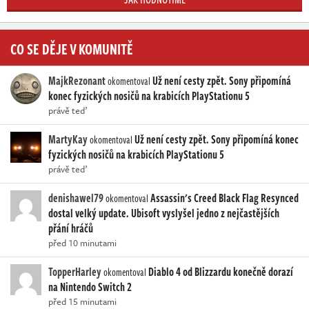
CO SE DĚJE V KOMUNITĚ
MajkRezonant
Už není cesty zpět. Sony připomíná
okomentoval
konec fyzických nosičů na krabicích PlayStationu 5
právě teď
MartyKay
Už není cesty zpět. Sony připomíná konec
okomentoval
fyzických nosičů na krabicích PlayStationu 5
právě teď
denishawel79
Assassin's Creed Black Flag Resynced
okomentoval
dostal velký update. Ubisoft vyslyšel jedno z nejčastějších
přání hráčů
před 10 minutami
TopperHarley
Diablo 4 od Blizzardu konečně dorazí
okomentoval
na Nintendo Switch 2
před 15 minutami