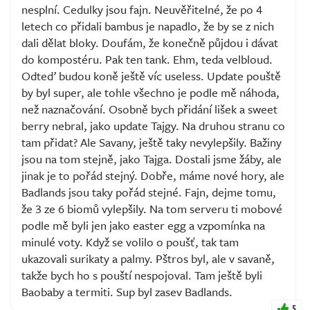
nesplní. Cedulky jsou fajn. Neuvěřitelné, že po 4
letech co přidali bambus je napadlo, že by se z nich
dali dělat bloky. Doufám, že konečně půjdou i dávat
do kompostéru. Pak ten tank. Ehm, teda velbloud.
Odteď budou koně ještě víc useless. Update pouště
by byl super, ale tohle všechno je podle mě náhoda,
než naznačování. Osobně bych přidání lišek a sweet
berry nebral, jako update Tajgy. Na druhou stranu co
tam přidat? Ale Savany, ještě taky nevylepšily. Bažiny
jsou na tom stejně, jako Tajga. Dostali jsme žáby, ale
jinak je to pořád stejný. Dobře, máme nové hory, ale
Badlands jsou taky pořád stejné. Fajn, dejme tomu,
že 3 ze 6 biomů vylepšily. Na tom serveru ti mobové
podle mě byli jen jako easter egg a vzpomínka na
minulé voty. Když se volilo o poušť, tak tam
ukazovali surikaty a palmy. Pštros byl, ale v savaně,
takže bych ho s pouští nespojoval. Tam ještě byli
Baobaby a termiti. Sup byl zasev Badlands.
5