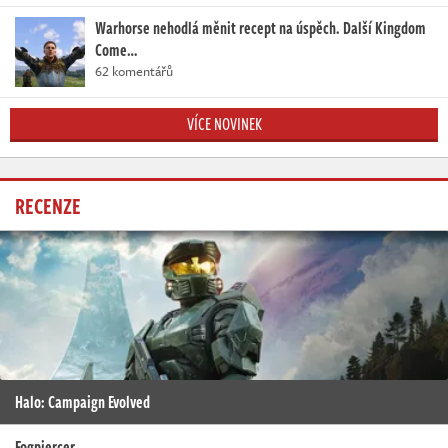
Warhorse nehodlá měnit recept na úspěch. Další Kingdom
Come…
62 komentářů
VÍCE NOVINEK
RECENZE
Halo: Campaign Evolved
Fogpiercer