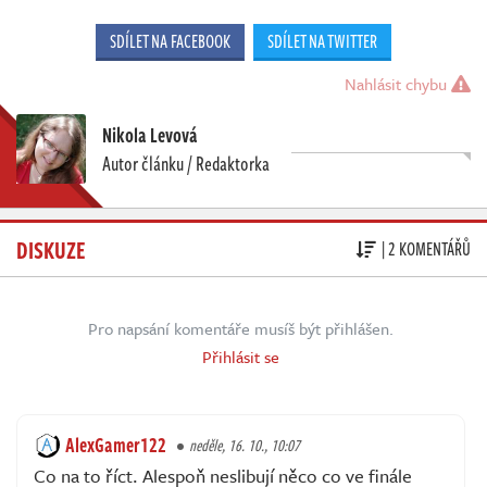
SDÍLET NA FACEBOOK
SDÍLET NA TWITTER
Nahlásit chybu
Nikola Levová
Autor článku / Redaktorka
DISKUZE
| 2 KOMENTÁŘŮ
Pro napsání komentáře musíš být přihlášen.
Přihlásit se
AlexGamer122
neděle, 16. 10., 10:07
Co na to říct. Alespoň neslibují něco co ve finále