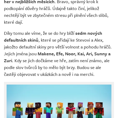
her v nejbližších měsících
. Bravo, správný krok k
podkopání důvěry hráčů. Údajně takto činí, jelikož
nechtějí být ve zbytečném stresu při plnění všech slibů,
které dají.
Díky tomu ale víme, že se do hry blíží
sedm nových
defaultních skinů
, které se přidají ke Stevovi a Alex,
jakožto defaultní skiny pro větší volnost a pohodu hráčů.
Jejich jména jsou
Makene, Efe, Noor, Kai, Ari, Sunny a
Zuri
. Kdy se jich dočkáme ve hře, zatím není známo, ale
podle slov tvůrců by to mělo být brzy. Budou se ale
častěji objevovat v ukázkách a nově i na merchi.