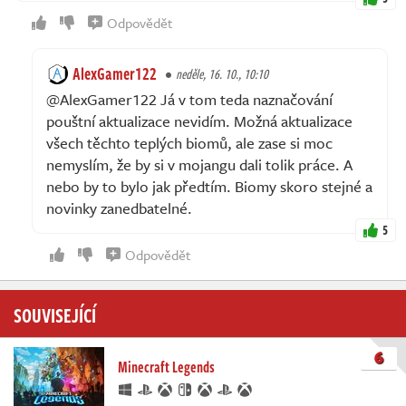
Odpovědět
AlexGamer122
neděle, 16. 10., 10:10
@AlexGamer122 Já v tom teda naznačování
pouštní aktualizace nevidím. Možná aktualizace
všech těchto teplých biomů, ale zase si moc
nemyslím, že by si v mojangu dali tolik práce. A
nebo by to bylo jak předtím. Biomy skoro stejné a
novinky zanedbatelné.
5
Odpovědět
SOUVISEJÍCÍ
6
Minecraft Legends