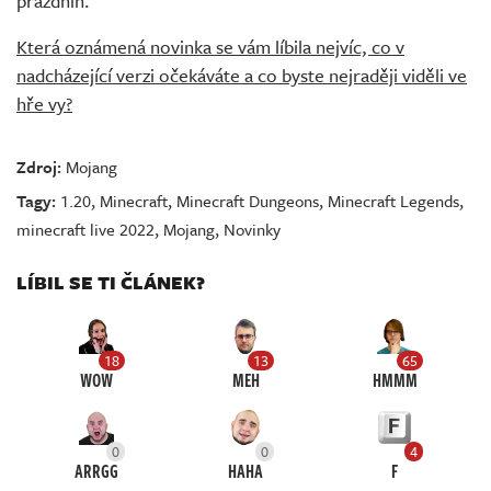
prázdnin.
Která oznámená novinka se vám líbila nejvíc, co v
nadcházející verzi očekáváte a co byste nejraději viděli ve
hře vy?
Zdroj:
Mojang
Tagy:
1.20
,
Minecraft
,
Minecraft Dungeons
,
Minecraft Legends
,
minecraft live 2022
,
Mojang
,
Novinky
LÍBIL SE TI ČLÁNEK?
18
13
65
WOW
MEH
HMMM
0
0
4
ARRGG
HAHA
F