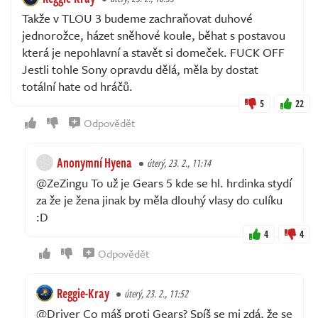
Takže v TLOU 3 budeme zachraňovat duhové
jednorožce, házet sněhové koule, běhat s postavou
která je nepohlavní a stavět si domeček. FUCK OFF
Jestli tohle Sony opravdu dělá, měla by dostat
totální hate od hráčů.
5
22
Odpovědět
Anonymní Hyena
úterý, 23. 2., 11:14
@ZeZingu To už je Gears 5 kde se hl. hrdinka stydí
za že je žena jinak by měla dlouhý vlasy do culíku
:D
4
4
Odpovědět
Reggie-Kray
úterý, 23. 2., 11:52
@Driver Co máš proti Gears? Spíš se mi zdá, že se