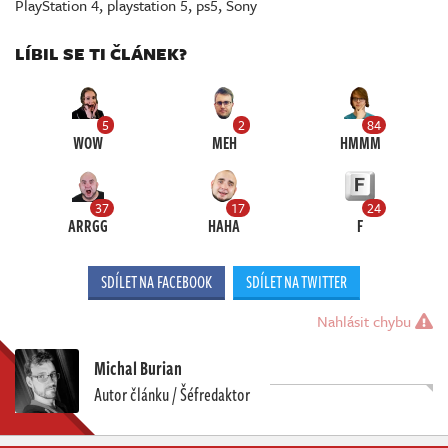
PlayStation 4
,
playstation 5
,
ps5
,
Sony
LÍBIL SE TI ČLÁNEK?
5
2
84
WOW
MEH
HMMM
37
17
24
ARRGG
HAHA
F
SDÍLET NA FACEBOOK
SDÍLET NA TWITTER
Nahlásit chybu
Michal Burian
Autor článku / Šéfredaktor