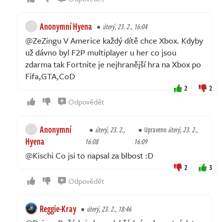
Anonymní Hyena
úterý, 23. 2., 16:04
@ZeZingu V Americe každý dítě chce Xbox. Kdyby
už dávno byl F2P multiplayer u her co jsou
zdarma tak Fortnite je nejhranější hra na Xbox po
Fifa,GTA,CoD
2
2
Odpovědět
Anonymní
úterý, 23. 2.,
Upraveno
úterý, 23. 2.,
Hyena
16:08
16:09
@Kischi Co jsi to napsal za blbost :D
2
3
Odpovědět
Reggie-Kray
úterý, 23. 2., 18:46