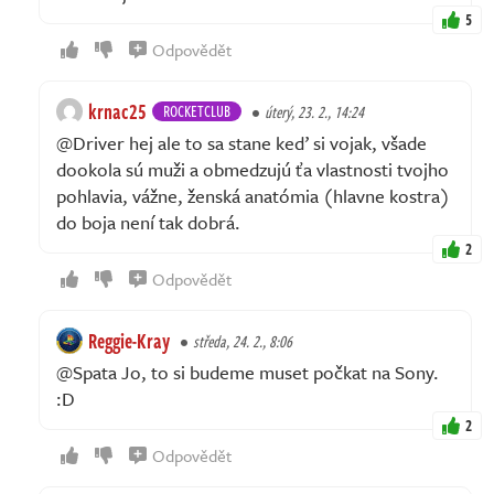
5
Odpovědět
krnac25
ROCKETCLUB
úterý, 23. 2., 14:24
@Driver hej ale to sa stane keď si vojak, všade
dookola sú muži a obmedzujú ťa vlastnosti tvojho
pohlavia, vážne, ženská anatómia (hlavne kostra)
do boja není tak dobrá.
2
Odpovědět
Reggie-Kray
středa, 24. 2., 8:06
@Spata Jo, to si budeme muset počkat na Sony.
:D
2
Odpovědět