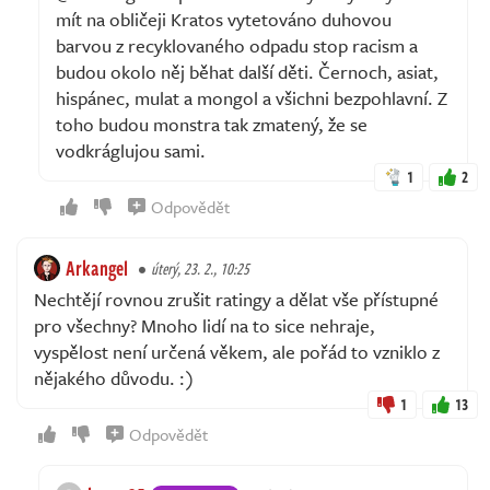
mít na obličeji Kratos vytetováno duhovou
barvou z recyklovaného odpadu stop racism a
budou okolo něj běhat další děti. Černoch, asiat,
hispánec, mulat a mongol a všichni bezpohlavní. Z
toho budou monstra tak zmatený, že se
vodkráglujou sami.
1
2
Odpovědět
Arkangel
úterý, 23. 2., 10:25
Nechtějí rovnou zrušit ratingy a dělat vše přístupné
pro všechny? Mnoho lidí na to sice nehraje,
vyspělost není určená věkem, ale pořád to vzniklo z
nějakého důvodu. :)
1
13
Odpovědět