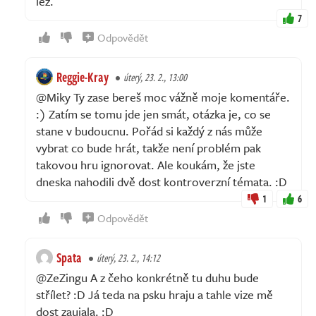
lež.
7
Odpovědět
Reggie-Kray
úterý, 23. 2., 13:00
@Miky Ty zase bereš moc vážně moje komentáře.
:) Zatím se tomu jde jen smát, otázka je, co se
stane v budoucnu. Pořád si každý z nás může
vybrat co bude hrát, takže není problém pak
takovou hru ignorovat. Ale koukám, že jste
dneska nahodili dvě dost kontroverzní témata. :D
1
6
Odpovědět
Spata
úterý, 23. 2., 14:12
@ZeZingu A z čeho konkrétně tu duhu bude
střílet? :D Já teda na psku hraju a tahle vize mě
dost zaujala. :D