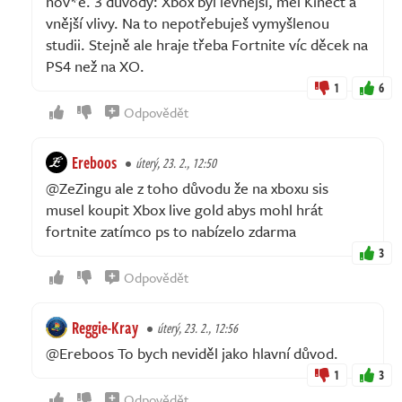
hov*ě. 3 důvody: Xbox byl levnější, měl Kinect a
vnější vlivy. Na to nepotřebuješ vymyšlenou
studii. Stejně ale hraje třeba Fortnite víc děcek na
PS4 než na XO.
1
6
Odpovědět
Ereboos
úterý, 23. 2., 12:50
@ZeZingu ale z toho důvodu že na xboxu sis
musel koupit Xbox live gold abys mohl hrát
fortnite zatímco ps to nabízelo zdarma
3
Odpovědět
Reggie-Kray
úterý, 23. 2., 12:56
@Ereboos To bych neviděl jako hlavní důvod.
1
3
Odpovědět