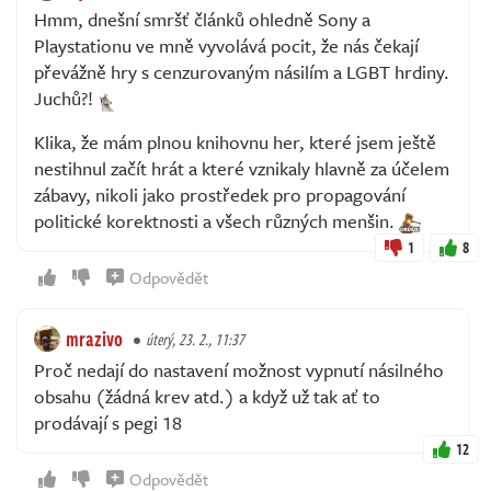
Hmm, dnešní smršť článků ohledně Sony a
Playstationu ve mně vyvolává pocit, že nás čekají
převážně hry s cenzurovaným násilím a LGBT hrdiny.
Juchů?!
Klika, že mám plnou knihovnu her, které jsem ještě
nestihnul začít hrát a které vznikaly hlavně za účelem
zábavy, nikoli jako prostředek pro propagování
politické korektnosti a všech různých menšin.
1
8
Odpovědět
mrazivo
úterý, 23. 2., 11:37
Proč nedají do nastavení možnost vypnutí násilného
obsahu (žádná krev atd.) a když už tak ať to
prodávají s pegi 18
12
Odpovědět