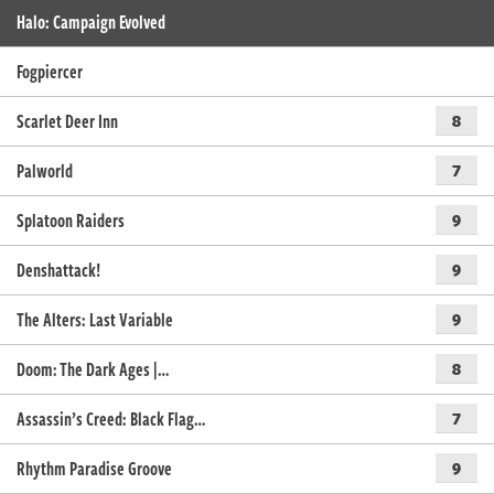
Halo: Campaign Evolved
Fogpiercer
Scarlet Deer Inn
8
Palworld
7
Splatoon Raiders
9
Denshattack!
9
The Alters: Last Variable
9
Doom: The Dark Ages |…
8
Assassin’s Creed: Black Flag…
7
Rhythm Paradise Groove
9