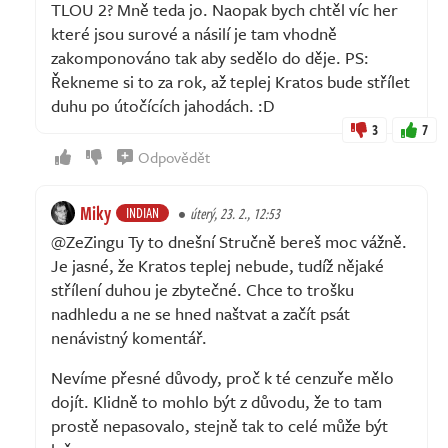
TLOU 2? Mně teda jo. Naopak bych chtěl víc her
které jsou surové a násilí je tam vhodně
zakomponováno tak aby sedělo do děje. PS:
Řekneme si to za rok, až teplej Kratos bude střílet
duhu po útočících jahodách. :D
3
7
Odpovědět
Miky
INDIAN
úterý, 23. 2., 12:53
@ZeZingu Ty to dnešní Stručně bereš moc vážně.
Je jasné, že Kratos teplej nebude, tudíž nějaké
střílení duhou je zbytečné. Chce to trošku
nadhledu a ne se hned naštvat a začít psát
nenávistný komentář.
Nevíme přesné důvody, proč k té cenzuře mělo
dojít. Klidně to mohlo být z důvodu, že to tam
prostě nepasovalo, stejně tak to celé může být