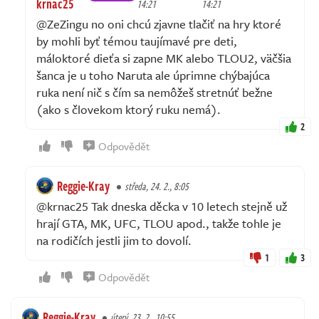
krnac25
14:21
14:21
@ZeZingu no oni chcú zjavne tlačiť na hry ktoré
by mohli byť témou taujímavé pre deti,
máloktoré dieťa si zapne MK alebo TLOU2, väčšia
šanca je u toho Naruta ale úprimne chýbajúca
ruka není nič s čím sa nemôžeš stretnúť bežne
(ako s človekom ktorý ruku nemá).
2
Odpovědět
Reggie-Kray
středa, 24. 2., 8:05
@krnac25 Tak dneska děcka v 10 letech stejně už
hrají GTA, MK, UFC, TLOU apod., takže tohle je
na rodičích jestli jim to dovolí.
1
3
Odpovědět
Reggie-Kray
úterý, 23. 2., 10:55