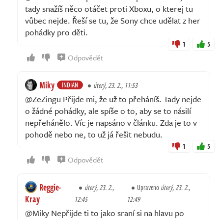
tady snažíš něco otáčet proti Xboxu, o kterej tu
vůbec nejde. Řeší se tu, že Sony chce udělat z her
pohádky pro děti.
1
5
Odpovědět
Miky
INDIAN
úterý, 23. 2., 11:53
@ZeZingu Přijde mi, že už to přeháníš. Tady nejde
o žádné pohádky, ale spíše o to, aby se to násilí
nepřehánělo. Víc je napsáno v článku. Zda je to v
pohodě nebo ne, to už já řešit nebudu.
1
5
Odpovědět
Reggie-
úterý, 23. 2.,
Upraveno
úterý, 23. 2.,
Kray
12:45
12:49
@Miky Nepřijde ti to jako sraní si na hlavu po