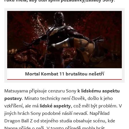
Mortal Kombat 11 brutalitou nešetří
Matsuyama připisuje cenzuru Sony
k lidskému aspektu
postavy
. Minato technicky není člověk, došlo k jeho
vzkříšení, ale má
lidské aspekty
, což měl být problém. V
jiných hrách Sony podobné násilí nevadí. Například
Dragon Ball Z od stejného studia obsahuje scénu, kde
Nappa přijde o paži. V tomto případě mohla hrát