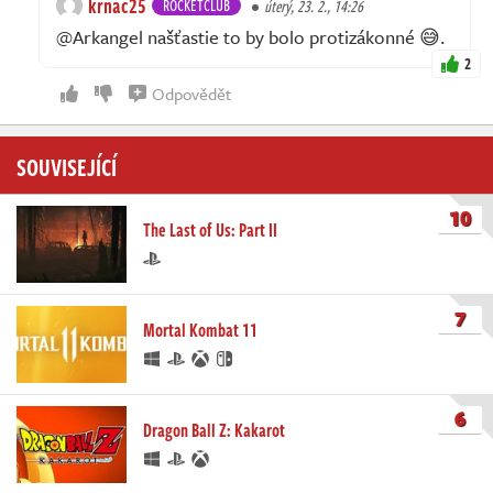
krnac25
ROCKETCLUB
úterý, 23. 2., 14:26
@Arkangel našťastie to by bolo protizákonné 😅.
2
Odpovědět
SOUVISEJÍCÍ
10
The Last of Us: Part II
7
Mortal Kombat 11
6
Dragon Ball Z: Kakarot