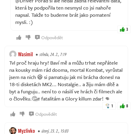
@Driver Pořád si ale nedal žádná relevantní data,
která by podpořila ten nesmysl co jsi nahoře
napsal. Takže to budeme brát jako pomatení
mysli. :)
3
Odpovědět
Wasimil
středa, 24. 2., 7:19
Tvl proč hraju hry? Baví mě a můžu trhat nepřátele
na kousky mám rád dooma, mortal Kombat, vyrůstal
jsem na nich 😆 si pamatuju jak mi brácha donesl na
18-ti disketách MK2... Nostalgie.. a žiju mám dítě a
byt a funguju.. není to o násilí ve hrách či filmech ale
o člověku.🤔✊ fatalitám a Glory killum zdar! 👊
1
8
Odpovědět
Myzlivko
úterý, 23. 2., 15:03