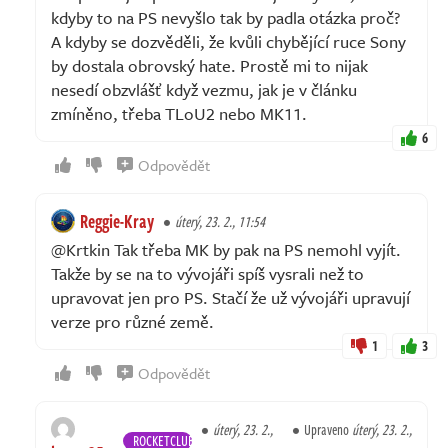
kdyby to na PS nevyšlo tak by padla otázka proč?
A kdyby se dozvěděli, že kvůli chybějící ruce Sony
by dostala obrovský hate. Prostě mi to nijak
nesedí obzvlášť když vezmu, jak je v článku
zmíněno, třeba TLoU2 nebo MK11.
6
Odpovědět
Reggie-Kray
úterý, 23. 2., 11:54
@Krtkin Tak třeba MK by pak na PS nemohl vyjít.
Takže by se na to vývojáři spíš vysrali než to
upravovat jen pro PS. Stačí že už vývojáři upravují
verze pro různé země.
1
3
Odpovědět
úterý, 23. 2.,
Upraveno
úterý, 23. 2.,
ROCKETCLUB