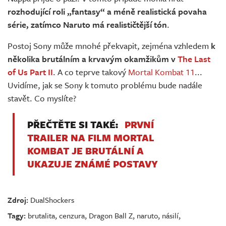
rozhodující roli „fantasy“ a méně realistická povaha
série, zatímco Naruto má realističtější tón
.
Postoj Sony může mnohé překvapit, zejména vzhledem
k
několika brutálním a krvavým okamžikům v
The Last
of Us Part II
. A co teprve takový
Mortal Kombat 11
...
Uvidíme, jak se Sony k tomuto problému bude nadále
stavět. Co myslíte?
PŘEČTĚTE SI TAKÉ:
PRVNÍ
TRAILER NA FILM MORTAL
KOMBAT JE BRUTÁLNÍ A
UKAZUJE ZNÁMÉ POSTAVY
Zdroj:
DualShockers
Tagy:
brutalita
,
cenzura
,
Dragon Ball Z
,
naruto
,
násilí
,