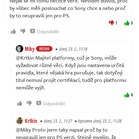
Nějak se mi tomu nechce věřit. Nevidím důvod, proč
by vůbec měli poslouchat co Sony chce a nebo proč
by to neupravili jen pro PS.
1
5
Odpovědět
Miky
INDIAN
úterý, 23. 2., 11:18
@Krtkin Majitel platformy, což je Sony, může
vyžadovat různé věci. Když jsou nastavena určitá
pravidla, které nějaká hra porušuje, tak dotyčný
titul nemusí projít certifikací, tudíž pro platformu
nemůže vyjít.
4
Odpovědět
Krtkin
úterý, 23. 2., 11:27
Upraveno
úterý, 23. 2., 11:28
@Miky Proto jsem taky napsal proč by to
neupravili jen pro PS verzi. Stejně myslím, že