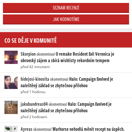
SEZNAM RECENZÍ
JAK HODNOTÍME
CO SE DĚJE V KOMUNITĚ
Skorpion
O remake Resident Evil Veronica je
okomentoval
obrovský zájem a sbírá wishlisty rekordním tempem
před 42 minutami
hidejosi-kinosita
Halo: Campaign Evolved je
okomentoval
naleštěný základ se zbytečnou přílohou
před 1 hodinou
jakubandreas04
Halo: Campaign Evolved je
okomentoval
naleštěný základ se zbytečnou přílohou
před 2 hodinami
Ayreas
Warhorse nehodlá měnit recept na úspěch.
okomentoval