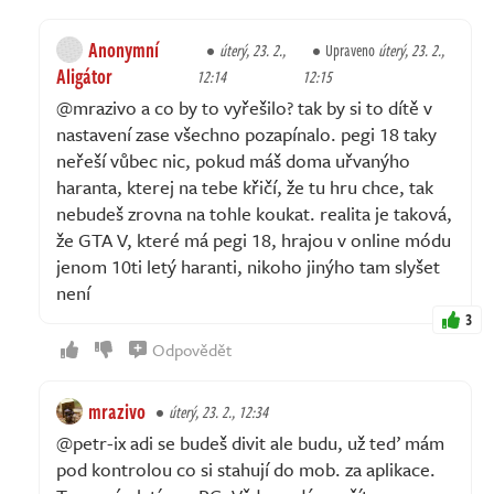
Anonymní
úterý, 23. 2.,
Upraveno
úterý, 23. 2.,
Aligátor
12:14
12:15
@mrazivo a co by to vyřešilo? tak by si to dítě v
nastavení zase všechno pozapínalo. pegi 18 taky
neřeší vůbec nic, pokud máš doma uřvanýho
haranta, kterej na tebe křičí, že tu hru chce, tak
nebudeš zrovna na tohle koukat. realita je taková,
že GTA V, které má pegi 18, hrajou v online módu
jenom 10ti letý haranti, nikoho jinýho tam slyšet
není
3
Odpovědět
mrazivo
úterý, 23. 2., 12:34
@petr-ix adi se budeš divit ale budu, už teď mám
pod kontrolou co si stahují do mob. za aplikace.