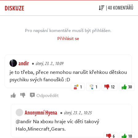
DISKUZE
| 40 KOMENTÁŘŮ
Pro napsání komentáře musíš být přihlášen.
Přihlásit se
andir
úterý, 23. 2., 10:09
je to třeba, přece nemohou narušit křehkou dětskou
psychiku svých fanoušků :D
1
1
12
30
Odpovědět
Anonymní Hyena
úterý, 23. 2., 10:25
@andir Na xboxu hraje víc děti takový
Halo,Minecraft,Gears.
6
10