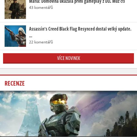
Mafia: Domovina ukázala první gameplay z DLC Muž cti
43 komentářů
Assassin's Creed Black Flag Resynced dostal velký update.
…
22 komentářů
VÍCE NOVINEK
RECENZE