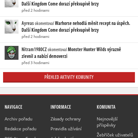
Další Kingdom Come dorazí překvapivě brzy
před 2 hodinami
Ayreas
Warhorse nehodlá měnit recept na úspěch.
okomentoval
Další Kingdom Come dorazí překvapivě brzy
před 2 hodinami
Nitram1980CZ
Monster Hunter Wilds výrazně
okomentoval
zlevnil a nabízí demoverzi
před 3 hodinami
PŘEHLED AKTIVITY KOMUNITY
NAVIGACE
INFORMACE
KOMUNITA
Archiv pořadu
Zásady ochrany
Nejnovější
příspěvky
Redakce pořadu
Pravidla užívání
Žebříček uživatelů