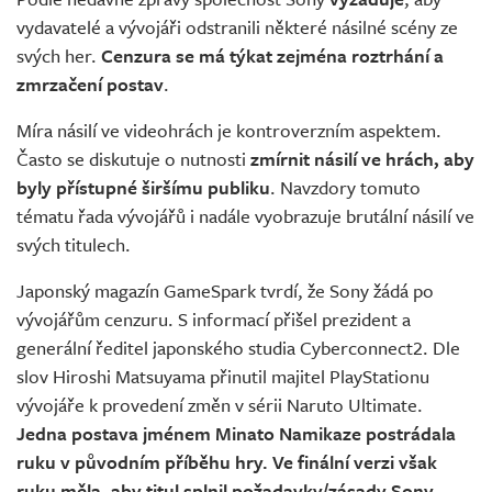
Živě
vydavatelé a vývojáři odstranili některé násilné scény ze
svých her.
Cenzura se má týkat zejména roztrhání a
zmrzačení postav
.
Míra násilí ve videohrách je kontroverzním aspektem.
Často se diskutuje o nutnosti
zmírnit násilí ve hrách, aby
byly přístupné širšímu publiku
. Navzdory tomuto
tématu řada vývojářů i nadále vyobrazuje brutální násilí ve
svých titulech.
Japonský magazín GameSpark tvrdí, že Sony žádá po
vývojářům cenzuru. S informací přišel prezident a
generální ředitel japonského studia Cyberconnect2. Dle
slov Hiroshi Matsuyama přinutil majitel PlayStationu
vývojáře k provedení změn v sérii Naruto Ultimate.
Jedna postava jménem Minato Namikaze postrádala
ruku v původním příběhu hry. Ve finální verzi však
ruku měla, aby titul splnil požadavky/zásady Sony
.