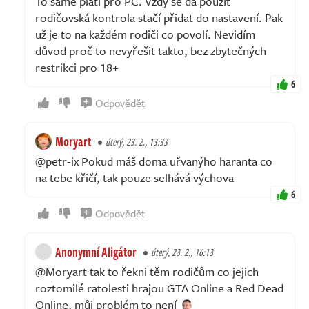
To samé platí pro PC. Vždy se dá použít
rodičovská kontrola stačí přidat do nastavení. Pak
už je to na každém rodiči co povolí. Nevidím
důvod proč to nevyřešit takto, bez zbytečných
restrikci pro 18+
6
Odpovědět
Moryart
úterý, 23. 2., 13:33
@petr-ix Pokud máš doma uřvanýho haranta co
na tebe křičí, tak pouze selhává výchova
6
Odpovědět
Anonymní Aligátor
úterý, 23. 2., 16:13
@Moryart tak to řekni těm rodičům co jejich
roztomilé ratolesti hrajou GTA Online a Red Dead
Online, můj problém to není