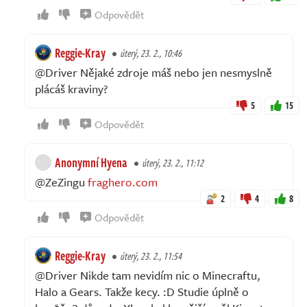
Odpovědět
Reggie-Kray
úterý, 23. 2., 10:46
@Driver Nějaké zdroje máš nebo jen nesmyslně
plácáš kraviny?
5
15
Odpovědět
Anonymní Hyena
úterý, 23. 2., 11:12
@ZeZingu
fraghero.com
2
4
8
Odpovědět
Reggie-Kray
úterý, 23. 2., 11:54
@Driver Nikde tam nevidím nic o Minecraftu,
Halo a Gears. Takže kecy. :D Studie úplně o