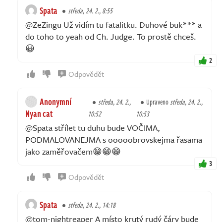
Spata
středa, 24. 2., 8:55
@ZeZingu Už vidím tu fatalitku. Duhové buk*** a
do toho to yeah od Ch. Judge. To prostě chceš.
😀
2
Odpovědět
Anonymní
středa, 24. 2.,
Upraveno
středa, 24. 2.,
Nyan cat
10:52
10:53
@Spata střílet tu duhu bude VOČIMA,
PODMALOVANEJMA s ooooobrovskejma řasama
jako zaměřovačem😁😁😁
3
Odpovědět
Spata
středa, 24. 2., 14:18
@tom-nightreaper A místo krutý rudý čáry bude