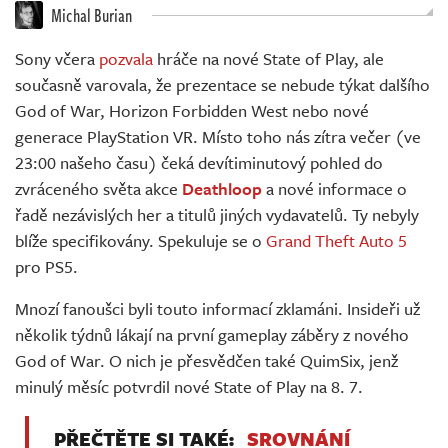
Živě
Michal Burian
Sony včera
pozvala
hráče na nové State of Play, ale
současně varovala, že prezentace se nebude týkat dalšího
God of War, Horizon Forbidden West nebo nové
generace PlayStation VR. Místo toho nás zítra večer (ve
23:00 našeho času) čeká devítiminutový pohled do
zvráceného světa akce
Deathloop
a nové informace o
řadě nezávislých her a titulů jiných vydavatelů. Ty nebyly
blíže specifikovány. Spekuluje se o
Grand Theft Auto 5
pro PS5.
Mnozí fanoušci byli touto informací zklamáni. Insideři už
několik týdnů lákají na první gameplay záběry z nového
God of War. O nich je přesvědčen také QuimSix, jenž
minulý měsíc potvrdil nové State of Play na 8. 7.
PŘEČTĚTE SI TAKÉ:
SROVNÁNÍ