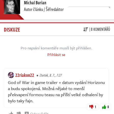
Michal Burian
Autor článku / Šéfredaktor
DISKUZE
| 8 KOMENTÁŘŮ
Pro napsání komentáře musíš být přihlášen.
Přihlásit se
22riakon22
čtvrtek, 8. 7., 7:27
God of War in game trailer + datum vydání Horizonu
a budu spokojená. Možná nějaké to menší
překvapení formou teasu na příští velké odhalení by
bylo taky fajn.
1
8
Odpovědět