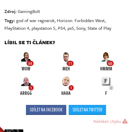
Zdroj:
GamingBolt
Tagy:
god of war ragnarok
,
Horizon: Forbidden West
,
PlayStation 4
,
playstation 5
,
PS4
,
ps5
,
Sony
,
State of Play
LÍBIL SE TI ČLÁNEK?
34
11
68
WOW
MEH
HMMM
1
1
0
ARRGG
HAHA
F
SDÍLET NA FACEBOOK
SDÍLET NA TWITTER
Nahlásit chybu