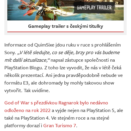
Gameplay trailer s českými titulky
Informace od QuimSixe jdou ruku v ruce s prohlášením
Sony.
„V létě sledujte, co se děje, brzy pro vás budeme
mít další aktualizace,“
napsal zástupce společnosti na
PlayStation Blogu. Z toho lze vyvodit, že nás v létě čeká
několik prezentací. Ani jedna pravděpodobně nebude ve
formátu E3, ale dohromady by mohly takovou show
vytvořit. Tak uvidíme.
God of War s přezdívkou Ragnarok bylo nedávno
odloženo na rok 2022
a vyjde nejen na PlayStation 5, ale
také na PlayStation 4. Ve stejném roce a na stejné
platformy dorazí i
Gran Turismo 7
.