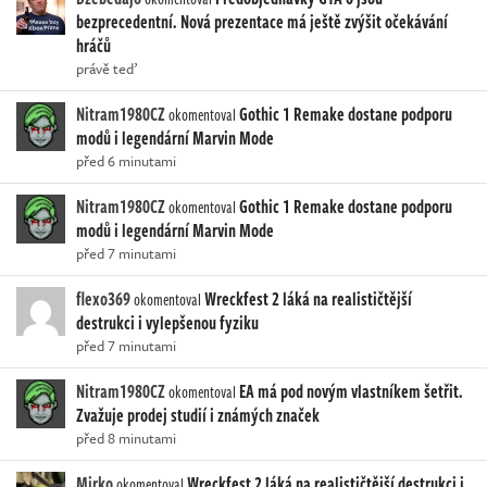
bezprecedentní. Nová prezentace má ještě zvýšit očekávání
hráčů
právě teď
Nitram1980CZ
Gothic 1 Remake dostane podporu
okomentoval
modů i legendární Marvin Mode
před 6 minutami
Nitram1980CZ
Gothic 1 Remake dostane podporu
okomentoval
modů i legendární Marvin Mode
před 7 minutami
flexo369
Wreckfest 2 láká na realističtější
okomentoval
destrukci i vylepšenou fyziku
před 7 minutami
Nitram1980CZ
EA má pod novým vlastníkem šetřit.
okomentoval
Zvažuje prodej studií i známých značek
před 8 minutami
Mirko
Wreckfest 2 láká na realističtější destrukci i
okomentoval