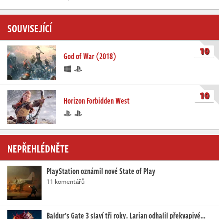
SOUVISEJÍCÍ
10
God of War (2018)
10
Horizon Forbidden West
NEPŘEHLÉDNĚTE
PlayStation oznámil nové State of Play
11 komentářů
Baldur's Gate 3 slaví tři roky. Larian odhalil překvapivé…