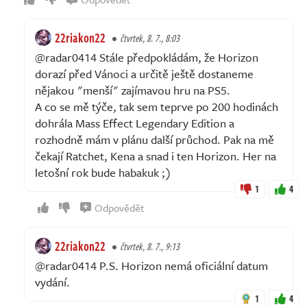
22riakon22
čtvrtek, 8. 7., 8:03
@radar0414 Stále předpokládám, že Horizon
dorazí před Vánoci a určitě ještě dostaneme
nějakou "menší" zajímavou hru na PS5.
A co se mě týče, tak sem teprve po 200 hodinách
dohrála Mass Effect Legendary Edition a
rozhodně mám v plánu další průchod. Pak na mě
čekají Ratchet, Kena a snad i ten Horizon. Her na
letošní rok bude habakuk ;)
1
4
Odpovědět
22riakon22
čtvrtek, 8. 7., 9:13
@radar0414 P.S. Horizon nemá oficiální datum
vydání.
1
4