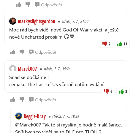
Odpovědět
markyslightsgordon
středa, 7. 7., 21:14
Moc rád bych viděl nové God Of War v akci, a ještě
nové Uncharted prosííím 😏💙
2
13
Odpovědět
Marek007
středa, 7. 7., 19:26
Snad se dočkáme i
remaku The Last of Us včetně datům vydání.
6
8
Odpovědět
Reggie-Kray
středa, 7. 7., 19:53
@Marek007 Tak to si myslím je hodně malá šance.
Spíš bych to viděl na to DLC pro TLOU 2.