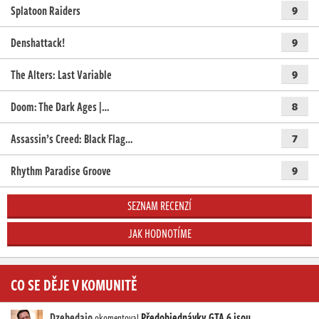
Splatoon Raiders
9
Denshattack!
9
The Alters: Last Variable
9
Doom: The Dark Ages |…
8
Assassin’s Creed: Black Flag…
7
Rhythm Paradise Groove
9
SEZNAM RECENZÍ
JAK HODNOTÍME
CO SE DĚJE V KOMUNITĚ
Dzebedajo
Předobjednávky GTA 6 jsou
okomentoval