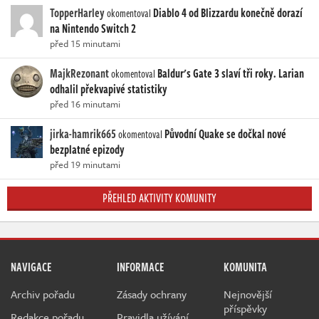
TopperHarley
Diablo 4 od Blizzardu konečně dorazí
okomentoval
na Nintendo Switch 2
před 15 minutami
MajkRezonant
Baldur's Gate 3 slaví tři roky. Larian
okomentoval
odhalil překvapivé statistiky
před 16 minutami
jirka-hamrik665
Původní Quake se dočkal nové
okomentoval
bezplatné epizody
před 19 minutami
PŘEHLED AKTIVITY KOMUNITY
NAVIGACE
INFORMACE
KOMUNITA
Archiv pořadu
Zásady ochrany
Nejnovější
příspěvky
Redakce pořadu
Pravidla užívání