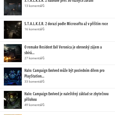
S.T.A.L.K.E.R. 2 nabídne přes 30 různých zbraní
13 komentářů
S.T.A.L.K.E.R. 2 dorazí podle Microsoftu až v příštím roce
16 komentářů
O remake Resident Evil Veronica je obrovský zájem a
sbírá…
27 komentářů
Halo: Campaign Evolved může být posledním dílem pro
PlayStation…
33 komentářů
Halo: Campaign Evolved je naleštěný základ se zbytečnou
přílohou
49 komentářů