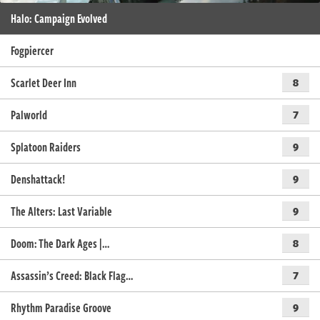
Halo: Campaign Evolved
Fogpiercer
Scarlet Deer Inn
8
Palworld
7
Splatoon Raiders
9
Denshattack!
9
The Alters: Last Variable
9
Doom: The Dark Ages |…
8
Assassin’s Creed: Black Flag…
7
Rhythm Paradise Groove
9