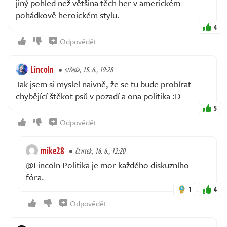
jiný pohled než většina těch her v americkém
pohádkově heroickém stylu.
4
Odpovědět
Lincoln
středa, 15. 6., 19:28
Tak jsem si myslel naivně, že se tu bude probírat
chybějící štěkot psů v pozadí a ona politika :D
5
Odpovědět
mike28
čtvrtek, 16. 6., 12:20
@Lincoln Politika je mor každého diskuzního
fóra.
1
4
Odpovědět