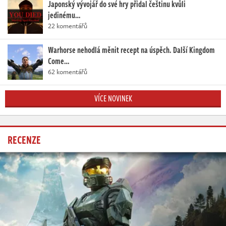
Japonský vývojář do své hry přidal češtinu kvůli
jedinému…
22 komentářů
Warhorse nehodlá měnit recept na úspěch. Další Kingdom
Come…
62 komentářů
VÍCE NOVINEK
RECENZE