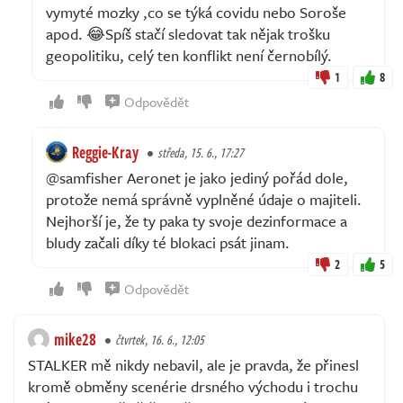
vymyté mozky ,co se týká covidu nebo Soroše
apod. 😂Spíš stačí sledovat tak nějak trošku
geopolitiku, celý ten konflikt není černobílý.
1
8
Odpovědět
Reggie-Kray
středa, 15. 6., 17:27
@samfisher Aeronet je jako jediný pořád dole,
protože nemá správně vyplněné údaje o majiteli.
Nejhorší je, že ty paka ty svoje dezinformace a
bludy začali díky té blokaci psát jinam.
2
5
Odpovědět
mike28
čtvrtek, 16. 6., 12:05
STALKER mě nikdy nebavil, ale je pravda, že přinesl
kromě obměny scenérie drsného východu i trochu