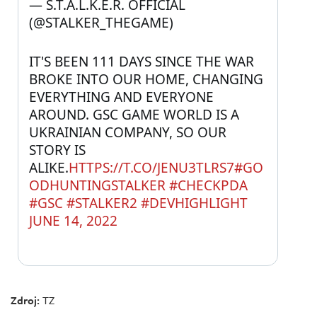
— S.T.A.L.K.E.R. OFFICIAL 
(@STALKER_THEGAME) 
IT'S BEEN 111 DAYS SINCE THE WAR 
BROKE INTO OUR HOME, CHANGING 
EVERYTHING AND EVERYONE 
AROUND. GSC GAME WORLD IS A 
UKRAINIAN COMPANY, SO OUR 
STORY IS 
ALIKE.
HTTPS://T.CO/JENU3TLRS7
#GO
ODHUNTINGSTALKER
#CHECKPDA
#GSC
#STALKER2
#DEVHIGHLIGHT
JUNE 14, 2022
Zdroj:
TZ