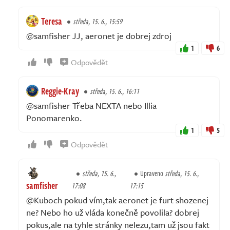
Teresa
středa, 15. 6., 15:59
@samfisher JJ, aeronet je dobrej zdroj
1
6
Odpovědět
Reggie-Kray
středa, 15. 6., 16:11
@samfisher Třeba NEXTA nebo Illia
Ponomarenko.
1
5
Odpovědět
středa, 15. 6.,
Upraveno
středa, 15. 6.,
samfisher
17:08
17:15
@Kuboch pokud vím,tak aeronet je furt shozenej
ne? Nebo ho už vláda konečně povolila? dobrej
pokus,ale na tyhle stránky nelezu,tam už jsou fakt