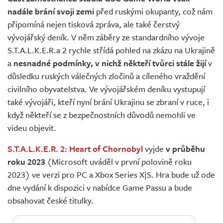
nadále brání svoji zemi
před ruskými okupanty, což nám
připomíná nejen tisková zpráva, ale také čerstvý
vývojářský deník. V něm záběry ze standardního vývoje
S.T.A.L.K.E.R.a 2 rychle střídá pohled na zkázu na Ukrajině
a
nesnadné podmínky, v nichž někteří tvůrci stále žijí
v
důsledku ruských válečných zločinů a cíleného vraždění
civilního obyvatelstva. Ve vývojářském deníku vystupují
také vývojáři, kteří nyní brání Ukrajinu se zbraní v ruce, i
když někteří se z bezpečnostních důvodů nemohli ve
videu objevit.
S.T.A.L.K.E.R. 2: Heart of Chornobyl
vyjde
v průběhu
roku 2023
(Microsoft uváděl v první polovině roku
2023) ve verzi pro PC a Xbox Series X|S. Hra bude už ode
dne vydání k dispozici v nabídce Game Passu a bude
obsahovat české titulky.