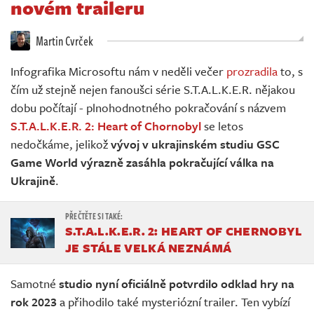
novém traileru
Živě
Martin Cvrček
Infografika Microsoftu nám v neděli večer
prozradila
to, s
čím už stejně nejen fanoušci série S.T.A.L.K.E.R. nějakou
dobu počítají - plnohodnotného pokračování s názvem
S.T.A.L.K.E.R. 2: Heart of Chornobyl
se letos
nedočkáme, jelikož
vývoj v ukrajinském studiu GSC
Game World výrazně zasáhla pokračující válka na
Ukrajině
.
S.T.A.L.K.E.R. 2: HEART OF CHERNOBYL
JE STÁLE VELKÁ NEZNÁMÁ
Samotné
studio nyní oficiálně potvrdilo odklad hry na
rok 2023
a přihodilo také mysteriózní trailer. Ten vybízí