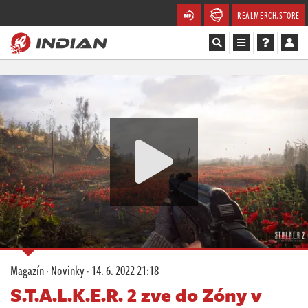
REALMERCH.STORE
Magazín
Recenze
Videa
Soutěže
Databáze
Komunita
Magazín
·
Novinky
·
14. 6. 2022 21:18
Redakce
S.T.A.L.K.E.R. 2 zve do Zóny v