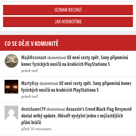
SEZNAM RECENZÍ
JAK HODNOTÍME
CO SE DĚJE V KOMUNITĚ
MajkRezonant
Už není cesty zpět. Sony připomíná
okomentoval
konec fyzických nosičů na krabicích PlayStationu 5
právě teď
MartyKay
Už není cesty zpět. Sony připomíná konec
okomentoval
fyzických nosičů na krabicích PlayStationu 5
právě teď
denishawel79
Assassin's Creed Black Flag Resynced
okomentoval
dostal velký update. Ubisoft vyslyšel jedno z nejčastějších
přání hráčů
před 10 minutami