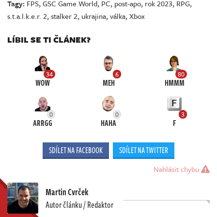
Tagy:
FPS
,
GSC Game World
,
PC
,
post-apo
,
rok 2023
,
RPG
,
s.t.a.l.k.e.r. 2
,
stalker 2
,
ukrajina
,
válka
,
Xbox
LÍBIL SE TI ČLÁNEK?
34
6
80
WOW
MEH
HMMM
0
0
3
ARRGG
HAHA
F
SDÍLET NA FACEBOOK
SDÍLET NA TWITTER
Nahlásit chybu
Martin Cvrček
Autor článku / Redaktor