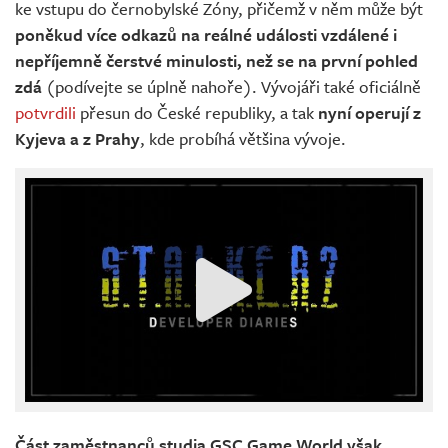
ke vstupu do černobylské Zóny, přičemž v něm může být
poněkud více odkazů na reálné události vzdálené i
nepříjemně čerstvé minulosti, než se na první pohled
zdá
(podívejte se úplně nahoře). Vývojáři také oficiálně
potvrdili
přesun do České republiky, a tak
nyní operují z
Kyjeva a z Prahy
, kde probíhá většina vývoje.
Část zaměstnanců studia GSC Game World však