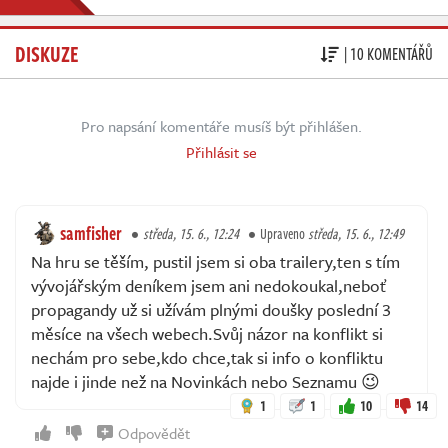
DISKUZE
| 10 KOMENTÁŘŮ
Pro napsání komentáře musíš být přihlášen.
Přihlásit se
samfisher
středa, 15. 6., 12:24
Upraveno
středa, 15. 6., 12:49
Na hru se těším, pustil jsem si oba trailery,ten s tím
vývojářským deníkem jsem ani nedokoukal,neboť
propagandy už si užívám plnými doušky poslední 3
měsíce na všech webech.Svůj názor na konflikt si
nechám pro sebe,kdo chce,tak si info o konfliktu
najde i jinde než na Novinkách nebo Seznamu 😉
1
1
10
14
Odpovědět