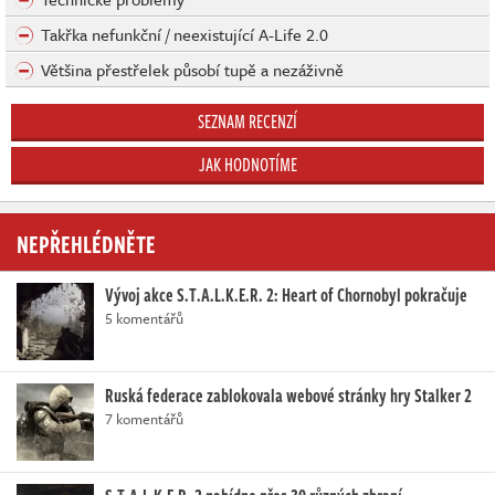
Takřka nefunkční / neexistující A-Life 2.0
Většina přestřelek působí tupě a nezáživně
SEZNAM RECENZÍ
JAK HODNOTÍME
NEPŘEHLÉDNĚTE
Vývoj akce S.T.A.L.K.E.R. 2: Heart of Chornobyl pokračuje
5 komentářů
Ruská federace zablokovala webové stránky hry Stalker 2
7 komentářů