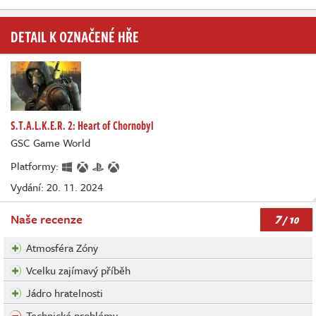
DETAIL K OZNAČENÉ HŘE
S.T.A.L.K.E.R. 2: Heart of Chornobyl
GSC Game World
Platformy:
Vydání: 20. 11. 2024
7
Naše recenze
/ 10
Atmosféra Zóny
Vcelku zajímavý příběh
Jádro hratelnosti
Technické problémy