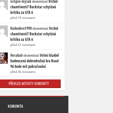
eclipse-mysak
Vrchol
okomentoval
chamtivosti? Rockstar schytává
kritiku za GTA 6
před 19 minutami
Hadouken1990
Vrchol
okomentoval
chamtivosti? Rockstar schytává
kritiku za GTA 6
před 21 minutami
Hecubah
Velmi kladně
okomentoval
hodnocená dobrodružná hra Road
96 bude mít pokračování
před 36 minutami
PŘEHLED AKTIVITY KOMUNITY
KOMUNITA