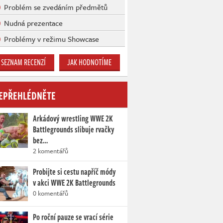
Problém se zvedáním předmětů
Nudná prezentace
Problémy v režimu Showcase
SEZNAM RECENZÍ
JAK HODNOTÍME
EPŘEHLÉDNĚTE
Arkádový wrestling WWE 2K
Battlegrounds slibuje rvačky
bez…
2 komentářů
Probijte si cestu napříč módy
v akci WWE 2K Battlegrounds
0 komentářů
Po roční pauze se vrací série