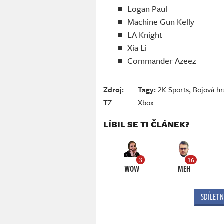
Logan Paul
Machine Gun Kelly
LA Knight
Xia Li
Commander Azeez
Zdroj:
Tagy:
2K Sports
,
Bojová hr
TZ
Xbox
LÍBIL SE TI ČLÁNEK?
3
16
WOW
MEH
SDÍLET 