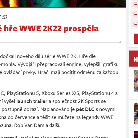
11:52
é hře WWE 2K22 prospěla
dočkali nového dílu série WWE 2K. Hře dle
N
mohla. Vývojáři přepracovali engine, vylepšili grafiku
vé ovládací prvky. Hráči mají pocítit odměnu za každou
C, PlayStationu 5, Xboxu Series X/S, PlayStationu 4 a
ní vyšel
launch trailer
a společnost 2K Sports se
y postupně dorazí. Naplánováno je
pět DLC
s novými
bna do července a těšit se můžete na legendy WWE
ozuna, Rob Van Dam a další.
ostatně, stejně tak jsou zahrnuty v Season Passu,