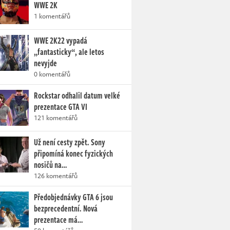
WWE 2K
1 komentářů
WWE 2K22 vypadá
„fantasticky“, ale letos
nevyjde
0 komentářů
Rockstar odhalil datum velké
prezentace GTA VI
121 komentářů
Už není cesty zpět. Sony
připomíná konec fyzických
nosičů na…
126 komentářů
Předobjednávky GTA 6 jsou
bezprecedentní. Nová
prezentace má…