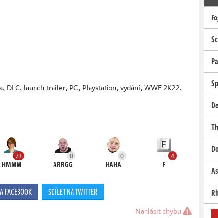
Fo
Sc
Pa
Sp
a
,
DLC
,
launch trailer
,
PC
,
Playstation
,
vydání
,
WWE 2K22
,
De
Th
Do
73
0
0
4
HMMM
ARRGG
HAHA
F
As
NA FACEBOOK
SDÍLET NA TWITTER
Rh
Nahlásit chybu