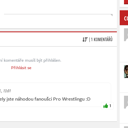
C
| 1 KOMENTÁŘŮ
ní komentáře musíš být přihlášen.
Přihlásit se
3., 13:01
ly jste náhodou fanoušci Pro Wrestlingu :D
1