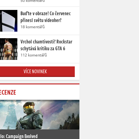
50 komentářů
Buďte v obraze! Co červenec
přinesl světu videoher?
18 komentářů
Vrchol chamtivosti? Rockstar
schytává kritiku za GTA 6
112 komentářů
VÍCE NOVINEK
ECENZE
lo: Campaign Evolved