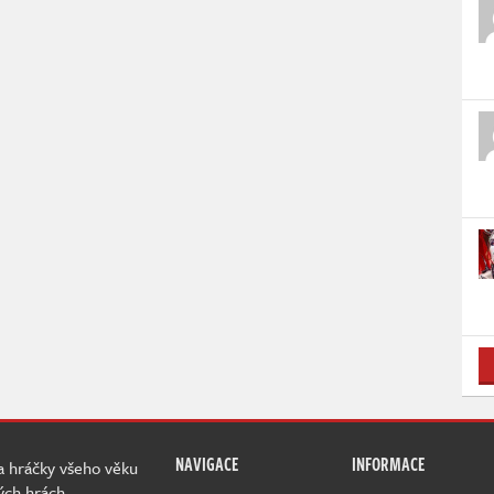
NAVIGACE
INFORMACE
 a hráčky všeho věku
ých hrách.