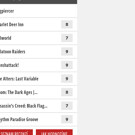
gpiercer
arlet Deer Inn
8
lworld
7
latoon Raiders
9
nshattack!
9
e Alters: Last Variable
9
om: The Dark Ages |…
8
sassin’s Creed: Black Flag…
7
ythm Paradise Groove
9
SEZNAM RECENZÍ
JAK HODNOTÍME