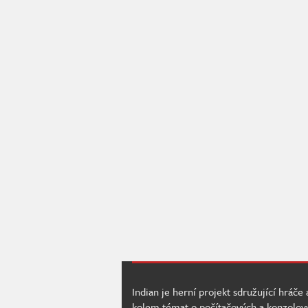
Indian je herní projekt sdružující hráče
kolem témat o počítačových a konzolov