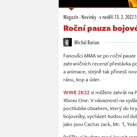
Magazín
·
Novinky
·
v neděli
13. 3. 2022 
Roční pauza bojov
Michal Burian
Fanoušci MMA se po roční pauze 
zahraničních recenzí přestávka po
a animace, stejně tak přinesli no
ránu, kop a úder.
WWE 2K22
si můžete zahrát na P
Xboxu One. V návaznosti na vydá
pochlubila obsahem, který do hr
bojovníky, vycházet budou od du
jako jsou Cactus Jack, Mr. T, Yok
Balíčky si budete moci koupit sam