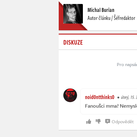
Michal Burian
Autor článku / Šéfredaktor
DISKUZE
Pro napsá
noid0ntthinks0
úterý, 15. 
Fanoušci mma? Nemysle
Odpovědět