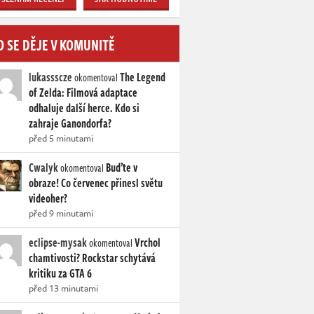
O SE DĚJE V KOMUNITĚ
lukassscze
The Legend
okomentoval
of Zelda: Filmová adaptace
odhaluje další herce. Kdo si
zahraje Ganondorfa?
před 5 minutami
Cwalyk
Buďte v
okomentoval
obraze! Co červenec přinesl světu
videoher?
před 9 minutami
eclipse-mysak
Vrchol
okomentoval
chamtivosti? Rockstar schytává
kritiku za GTA 6
před 13 minutami