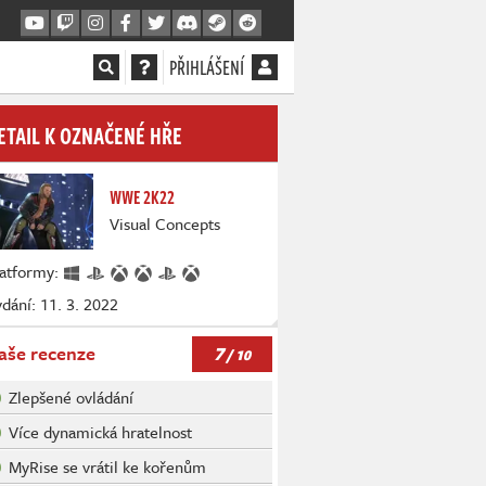
PŘIHLÁŠENÍ
ETAIL K OZNAČENÉ HŘE
WWE 2K22
Visual Concepts
latformy:
dání: 11. 3. 2022
7
aše recenze
/ 10
Zlepšené ovládání
Více dynamická hratelnost
MyRise se vrátil ke kořenům