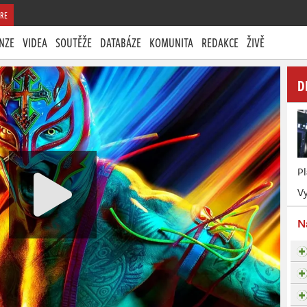
RE
NZE
VIDEA
SOUTĚŽE
DATABÁZE
KOMUNITA
REDAKCE
ŽIVĚ
D
P
Vy
N