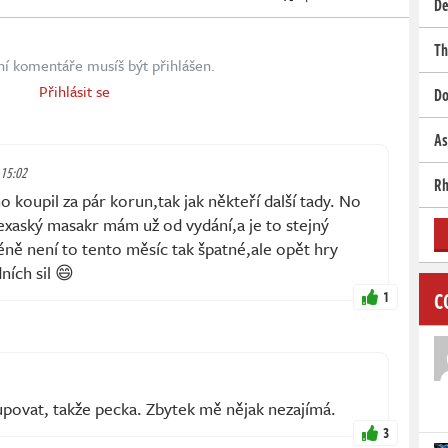
De
Th
ní komentáře musíš být přihlášen.
Přihlásit se
Do
As
 15:02
Rh
oupil za pár korun,tak jak někteří další tady. No
Texaský masakr mám už od vydání,a je to stejný
ně není to tento měsíc tak špatné,ale opět hry
ních sil 😄
C
1
povat, takže pecka. Zbytek mě nějak nezajímá.
3