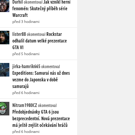
Durhil
Jak vznikl herní
okomentoval
fenomén: Skutečný příběh série
Warcraft
před 3 hodinami
lister88
Rockstar
okomentoval
odhalil datum velké prezentace
GTA VI
před 5 hodinami
jirka-hamrik665
okomentoval
Expeditions: Samurai nás už dnes
vezme do Japonska v době
samurajů
před 6 hodinami
Nitram1980CZ
okomentoval
Předobjednávky GTA 6 jsou
bezprecedentní. Nová prezentace
má ještě zvýšit očekávání hráčů
před 6 hodinami