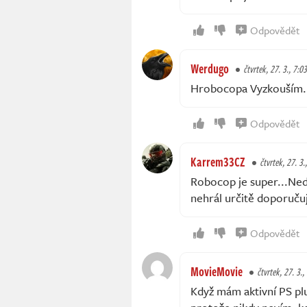
Odpovědět
Werdugo
čtvrtek, 27. 3., 7:03
Hrobocopa Vyzkouším
Odpovědět
Karrem33CZ
čtvrtek, 27. 3.
Robocop je super...Nedá
nehrál určitě doporučuj
Odpovědět
MovieMovie
čtvrtek, 27. 3.,
Když mám aktivní PS plus