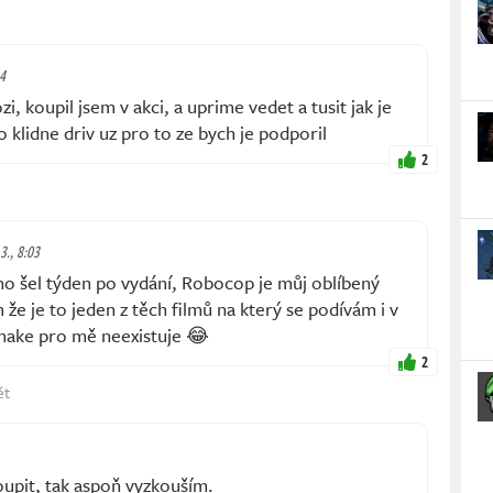
24
, koupil jsem v akci, a uprime vedet a tusit jak je
 klidne driv uz pro to ze bych je podporil
2
 3., 8:03
o šel týden po vydání, Robocop je můj oblíbený
m že je to jeden z těch filmů na který se podívám i v
make pro mě neexistuje 😂
2
ět
upit, tak aspoň vyzkouším.