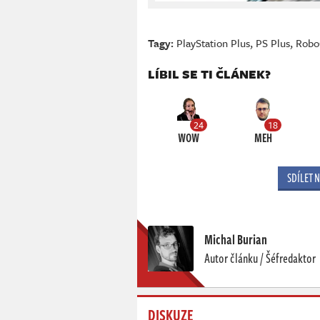
Tagy:
PlayStation Plus
,
PS Plus
,
Robo
LÍBIL SE TI ČLÁNEK?
24
18
WOW
MEH
SDÍLET 
Michal Burian
Autor článku / Šéfredaktor
DISKUZE