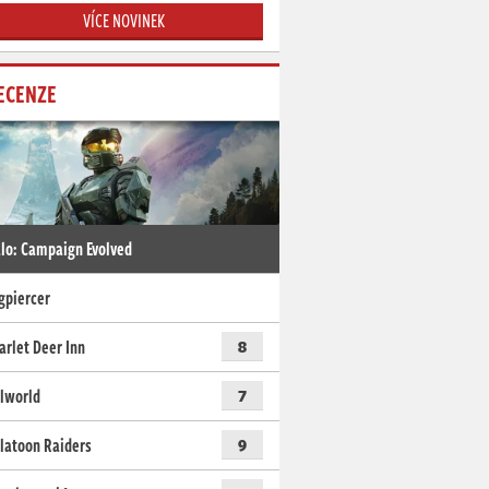
VÍCE NOVINEK
ECENZE
lo: Campaign Evolved
gpiercer
arlet Deer Inn
8
lworld
7
latoon Raiders
9