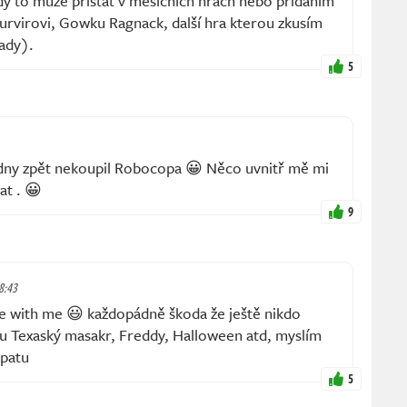
dy to může přistát v měsíčních hrách nebo přidáním
Survirovi, Gowku Ragnack, další hra kterou zkusím
tady).
5
ýdny zpět nekoupil Robocopa 😀 Něco uvnitř mě mi
at . 😀
9
18:43
e with me 😃 každopádně škoda že ještě nikdo
u Texaský masakr, Freddy, Halloween atd, myslím
 patu
5