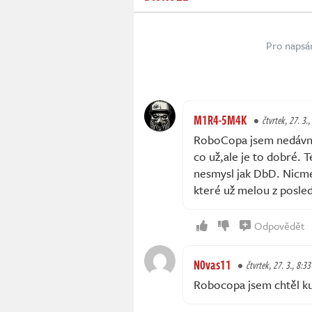
Pro napsá
M1R4-5M4K
čtvrtek, 27. 3.,
RoboCopa jsem nedávno k
co už,ale je to dobré. 
nesmysl jak DbD. Nicmé
které už melou z posled
Odpovědět
N0vas11
čtvrtek, 27. 3., 8:33
Robocopa jsem chtěl ku