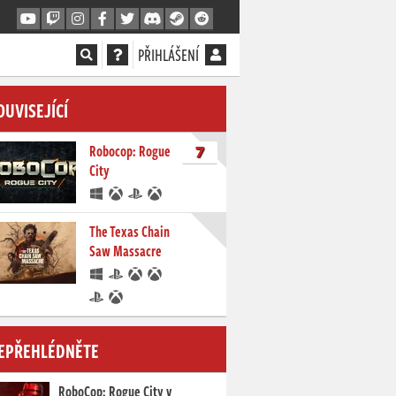
PŘIHLÁŠENÍ
OUVISEJÍCÍ
7
Robocop: Rogue
City
The Texas Chain
Saw Massacre
EPŘEHLÉDNĚTE
RoboCop: Rogue City v