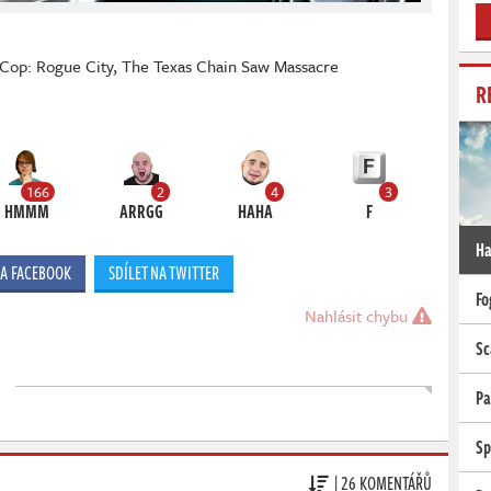
Cop: Rogue City
,
The Texas Chain Saw Massacre
R
166
2
4
3
HMMM
ARRGG
HAHA
F
Ha
NA FACEBOOK
SDÍLET NA TWITTER
Fo
Nahlásit chybu
Sc
Pa
Sp
| 26 KOMENTÁŘŮ