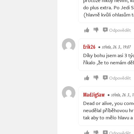
protože nikdy nevím, k
do plus extra. Po Jedi 
(hlavně kvůli ohlasům 
Odpovědět
Erik26
středa, 26. 3., 19:07
Díky bohu jsem asi 3 t
říkalo ,že to nemám děl
Odpovědět
MadJigSaw
středa, 26. 3., 
Dead or alive, you com
neudělal příběhovou hr
tak aby to mělo hlavu a
Odpovědět