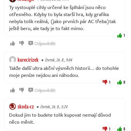
Ty vystouplé cihly určené ke šplhání jsou něco
otřesného. Kdyby to byla starší hra, kdy grafika
nebyla tolik reálná, (jako prvních pár AC třeba)tak
ještě beru, ale tady je to fakt mimo.
1
Odpovědět
kurecirizek
čtvrtek, 26. 8., 9:04
Takže další ultra akční výsměch historii... do tohohle
moje peníze nejdou ani náhodou.
1
8
Odpovědět
skoda-cz
čtvrtek, 26. 8., 5:24
Dokud jim to budete tolik kupovat nemají důvod
něco měnit.
1
8