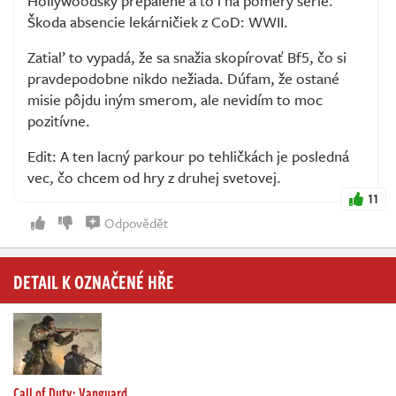
Hollywoodsky prepálene a to i na pomery série.
Škoda absencie lekárničiek z CoD: WWII.
Zatiaľ to vypadá, že sa snažia skopírovať Bf5, čo si
pravdepodobne nikdo nežiada. Dúfam, že ostané
misie pôjdu iným smerom, ale nevidím to moc
pozitívne.
Edit: A ten lacný parkour po tehličkách je posledná
vec, čo chcem od hry z druhej svetovej.
11
Odpovědět
DETAIL K OZNAČENÉ HŘE
Call of Duty: Vanguard