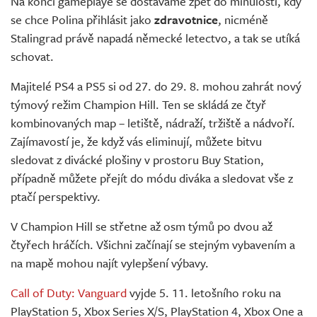
Na konci gameplaye se dostáváme zpět do minulosti, kdy
se chce Polina přihlásit jako
zdravotnice
, nicméně
Stalingrad právě napadá německé letectvo, a tak se utíká
schovat.
Majitelé PS4 a PS5 si od 27. do 29. 8. mohou zahrát nový
týmový režim Champion Hill. Ten se skládá ze čtyř
kombinovaných map – letiště, nádraží, tržiště a nádvoří.
Zajímavostí je, že když vás eliminují, můžete bitvu
sledovat z divácké plošiny v prostoru Buy Station,
případně můžete přejít do módu diváka a sledovat vše z
ptačí perspektivy.
V Champion Hill se střetne až osm týmů po dvou až
čtyřech hráčích. Všichni začínají se stejným vybavením a
na mapě mohou najít vylepšení výbavy.
Call of Duty: Vanguard
vyjde 5. 11. letošního roku na
PlayStation 5, Xbox Series X/S, PlayStation 4, Xbox One a