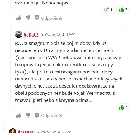
vzpominaji.. Nepochopis
1
7
Odpovědět
VoDaCZ
čtvrtek, 26. 8., 11:56
@Opusmagnum Spis se bojim doby, kdy uz
nebude jen v US army standartne jen cernoch
(nerikam ze za WW2 nebojovali mensiny, ale byly
to opravdu jen v malem meritku co se evropy
tyka), ale pri teto extravaganci posledni doby,
menici historii atd v neci prospech a omluvy svych
davnych cinu, tak za deset let ocekavam, ze na
obalu podobnych her bude vojak Wermachtu s
tmavou pleti nebo sikmyma ocima...
7
Odpovědět
Arkangel
čtvrtek, 26. 8., 19:17