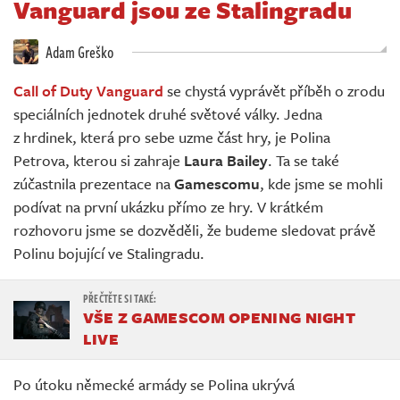
Vanguard jsou ze Stalingradu
Živě
Adam Greško
Call of Duty Vanguard
se chystá vyprávět příběh o zrodu
speciálních jednotek druhé světové války. Jedna
z hrdinek, která pro sebe uzme část hry, je Polina
Petrova, kterou si zahraje
Laura Bailey
. Ta se také
zúčastnila prezentace na
Gamescomu
, kde jsme se mohli
podívat na první ukázku přímo ze hry. V krátkém
rozhovoru jsme se dozvěděli, že budeme sledovat právě
Polinu bojující ve Stalingradu.
VŠE Z GAMESCOM OPENING NIGHT
LIVE
Po útoku německé armády se Polina ukrývá