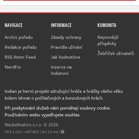
NAVIGACE
INFORMACE
KOMUNITA
Archiv pořadu
Zásady ochrany
Nejnovější
příspěvky
Redakce pořadu
Pravidla užívání
Žebříček uživatelů
RSS Atom Feed
Jak hodnotíme
NerdFix
Inzerce na
Indianovi
Indian je herní projekt sdružující hráče a hráčky všeho věku
kolem témat o počítačových a konzolových hrách.
Při poskytování služeb nám pomáhají soubory cookie.
Používáním webu vyjadřujete souhlas.
MediaRealms s.r.o.
© 2026
IWS 4.234 - m07d03 | IN | 24 ms |