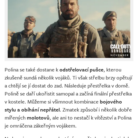
Polina se také dostane k
odstřelovací pušce
, kterou
zkušeně sundá několik vojáků. Ti však střelbu brzy opětují
a chtějí se jí dostat do zad. Následuje přestřelka v domě.
Polině se daří ukořistit samopal a začíná finální přestřelka
v kostele. Můžeme si všimnout kombinace
bojového
stylu a obíhání nepřátel
. Zmatek způsobí i několik dobře
mířených
molotovů
, ale ani to nestačí k vítězství a Polina
je omráčena zákeřným vojákem.