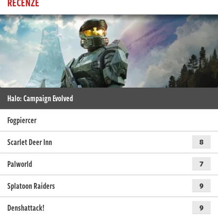
RECENZE
Halo: Campaign Evolved
Fogpiercer
Scarlet Deer Inn
8
Palworld
7
Splatoon Raiders
9
Denshattack!
9