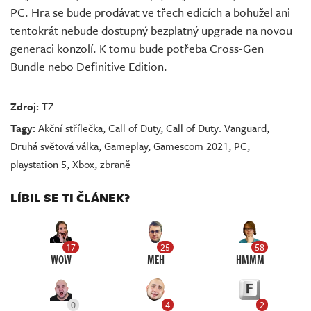
PC. Hra se bude prodávat ve třech edicích a bohužel ani
tentokrát nebude dostupný bezplatný upgrade na novou
generaci konzolí. K tomu bude potřeba Cross-Gen
Bundle nebo Definitive Edition.
Zdroj:
TZ
Tagy:
Akční střílečka
,
Call of Duty
,
Call of Duty: Vanguard
,
Druhá světová válka
,
Gameplay
,
Gamescom 2021
,
PC
,
playstation 5
,
Xbox
,
zbraně
LÍBIL SE TI ČLÁNEK?
17
25
58
WOW
MEH
HMMM
0
4
2