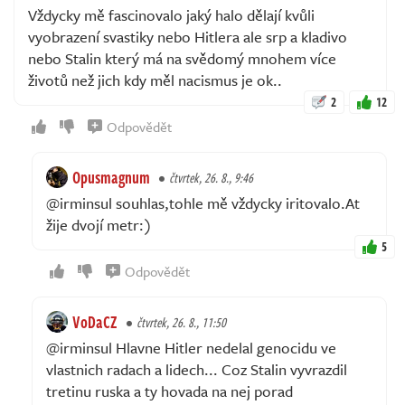
Vždycky mě fascinovalo jaký halo dělají kvůli
vyobrazení svastiky nebo Hitlera ale srp a kladivo
nebo Stalin který má na svědomý mnohem více
životů než jich kdy měl nacismus je ok..
2
12
Odpovědět
Opusmagnum
čtvrtek, 26. 8., 9:46
@irminsul souhlas,tohle mě vždycky iritovalo.At
žije dvojí metr:)
5
Odpovědět
VoDaCZ
čtvrtek, 26. 8., 11:50
@irminsul Hlavne Hitler nedelal genocidu ve
vlastnich radach a lidech... Coz Stalin vyvrazdil
tretinu ruska a ty hovada na nej porad