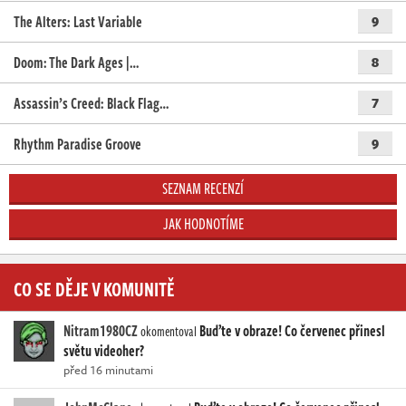
The Alters: Last Variable
9
Doom: The Dark Ages |…
8
Assassin’s Creed: Black Flag…
7
Rhythm Paradise Groove
9
SEZNAM RECENZÍ
JAK HODNOTÍME
CO SE DĚJE V KOMUNITĚ
Nitram1980CZ
Buďte v obraze! Co červenec přinesl
okomentoval
světu videoher?
před 16 minutami