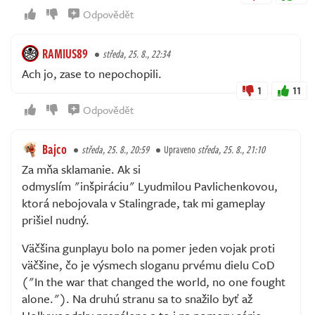
Odpovědět
RAMIUS89
středa, 25. 8., 22:34
Ach jo, zase to nepochopili.
1
11
Odpovědět
Bajco
středa, 25. 8., 20:59
Upraveno
středa, 25. 8., 21:10
Za mňa sklamanie. Ak si
odmyslím "inšpiráciu" Lyudmilou Pavlichenkovou,
ktorá nebojovala v Stalingrade, tak mi gameplay
prišiel nudný.
Väčšina gunplayu bolo na pomer jeden vojak proti
väčšine, čo je výsmech sloganu prvému dielu CoD
("In the war that changed the world, no one fought
alone."). Na druhú stranu sa to snažilo byť až