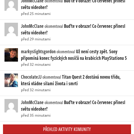
JohnMcClane
Buďte v obraze! Co červenec přinesl
okomentoval
světu videoher?
před 25 minutami
JohnMcClane
Buďte v obraze! Co červenec přinesl
okomentoval
světu videoher?
před 29 minutami
markyslightsgordon
Už není cesty zpět. Sony
okomentoval
připomíná konec fyzických nosičů na krabicích PlayStationu 5
před 32 minutami
ChocolateJJ
Titan Quest 2 dostává novou třídu,
okomentoval
která vládne silami života i smrti
před 32 minutami
JohnMcClane
Buďte v obraze! Co červenec přinesl
okomentoval
světu videoher?
před 35 minutami
PŘEHLED AKTIVITY KOMUNITY