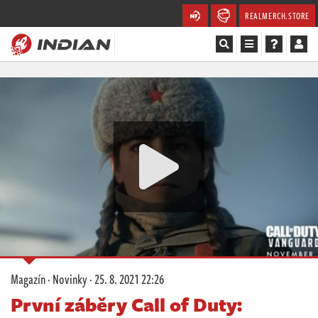
REALMERCH.STORE
Magazín
Recenze
Videa
Soutěže
Databáze
Komunita
Magazín
·
Novinky
·
25. 8. 2021 22:26
Redakce
První záběry Call of Duty: