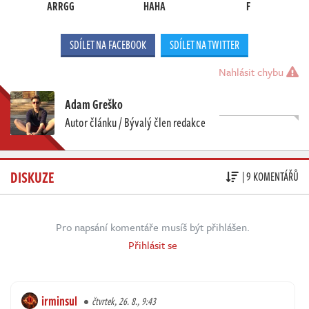
ARRGG
HAHA
F
SDÍLET NA FACEBOOK
SDÍLET NA TWITTER
Nahlásit chybu
Adam Greško
Autor článku / Bývalý člen redakce
DISKUZE
| 9 KOMENTÁŘŮ
Pro napsání komentáře musíš být přihlášen.
Přihlásit se
irminsul
čtvrtek, 26. 8., 9:43