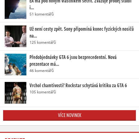
EA má pod novým vlastníkem šetřit. Zvažuje prodej studií
i…
51 komentářů
Už není cesty zpět. Sony připomíná konec fyzických nosičů
na…
125 komentářů
Předobjednávky GTA 6 jsou bezprecedentní. Nová
prezentace má…
46 komentářů
Vrchol chamtivosti? Rockstar schytává kritiku za GTA 6
105 komentářů
VÍCE NOVINEK