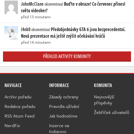
JohnMcClane
Buďte v obraze! Co červenec přinesl
okomentoval
světu videoher?
před 13 minutami
i4nk0
Předobjednávky GTA 6 jsou bezprecedentní.
okomentoval
Nová prezentace má ještě zvýšit očekávání hráčů
před 14 minutami
PŘEHLED AKTIVITY KOMUNITY
NAVIGACE
INFORMACE
KOMUNITA
Archiv pořadu
Zásady ochrany
Nejnovější
příspěvky
Redakce pořadu
Pravidla užívání
Žebříček uživatelů
RSS Atom Feed
Jak hodnotíme
NerdFix
Inzerce na
Indianovi