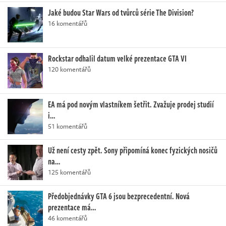
Jaké budou Star Wars od tvůrců série The Division?
16 komentářů
Rockstar odhalil datum velké prezentace GTA VI
120 komentářů
EA má pod novým vlastníkem šetřit. Zvažuje prodej studií
i…
51 komentářů
Už není cesty zpět. Sony připomíná konec fyzických nosičů
na…
125 komentářů
Předobjednávky GTA 6 jsou bezprecedentní. Nová
prezentace má…
46 komentářů