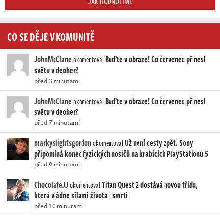
JAK HODNOTÍME
CO SE DĚJE V KOMUNITĚ
JohnMcClane
Buďte v obraze! Co červenec přinesl
okomentoval
světu videoher?
před 3 minutami
JohnMcClane
Buďte v obraze! Co červenec přinesl
okomentoval
světu videoher?
před 7 minutami
markyslightsgordon
Už není cesty zpět. Sony
okomentoval
připomíná konec fyzických nosičů na krabicích PlayStationu 5
před 9 minutami
ChocolateJJ
Titan Quest 2 dostává novou třídu,
okomentoval
která vládne silami života i smrti
před 10 minutami