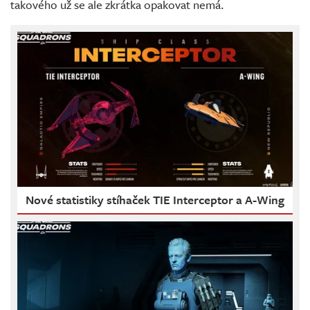
takového už se ale zkrátka opakovat nemá.
Nové statistiky stíhaček TIE Interceptor a A-Wing