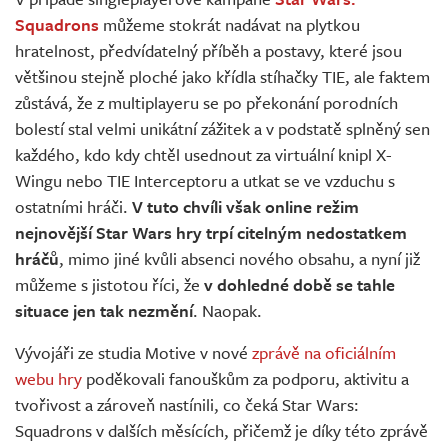
Živě
Squadrons
můžeme stokrát nadávat na plytkou
hratelnost, předvídatelný příběh a postavy, které jsou
většinou stejně ploché jako křídla stíhačky TIE, ale faktem
zůstává, že z multiplayeru se po překonání porodních
bolestí stal velmi unikátní zážitek a v podstatě splněný sen
každého, kdo kdy chtěl usednout za virtuální knipl X-
Wingu nebo TIE Interceptoru a utkat se ve vzduchu s
ostatními hráči.
V tuto chvíli však online režim
nejnovější Star Wars hry trpí citelným nedostatkem
hráčů
, mimo jiné kvůli absenci nového obsahu, a nyní již
můžeme s jistotou říci, že
v dohledné době se tahle
situace jen tak nezmění
. Naopak.
Vývojáři ze studia Motive v nové
zprávě na oficiálním
webu hry
poděkovali fanouškům za podporu, aktivitu a
tvořivost a zároveň nastínili, co čeká Star Wars:
Squadrons v dalších měsících, přičemž je díky této zprávě