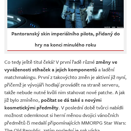
Pantoranský skin imperiálního pilota, přidaný do
hry na konci minulého roku
Co tedy ještě titul čeká? V první řadě různé
změny ve
vyváženosti stíhaček a jejich komponentů
a ladění
matchmakingu. První z takovýchto změn je aktivní již nyní,
přičemž je vývojáři hodlají provádět na straně serveru,
takže nebude nutné kvůli nim stahovat nové patche. A jak
již bylo zmíněno,
počítat se dá také s novými
kosmetickými předměty
. V poslední době tvůrci nabídli
možnost odemknout si herní měnou dvojici vánočních
předmětů či medailí připomínajících MMORPG Star Wars:
The Old Republic, zatím poslední je pak várka