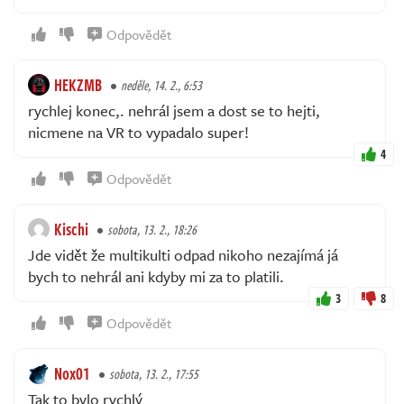
Odpovědět
HEKZMB
neděle, 14. 2., 6:53
rychlej konec,. nehrál jsem a dost se to hejti,
nicmene na VR to vypadalo super!
4
Odpovědět
Kischi
sobota, 13. 2., 18:26
Jde vidět že multikulti odpad nikoho nezajímá já
bych to nehrál ani kdyby mi za to platili.
3
8
Odpovědět
Nox01
sobota, 13. 2., 17:55
Tak to bylo rychlý