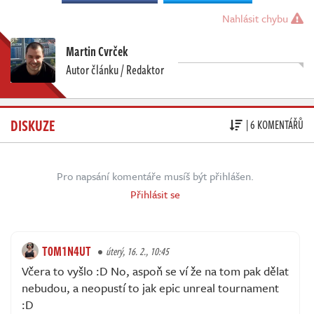
Nahlásit chybu
Martin Cvrček
Autor článku / Redaktor
DISKUZE
| 6 KOMENTÁŘŮ
Pro napsání komentáře musíš být přihlášen.
Přihlásit se
T0M1N4UT
úterý, 16. 2., 10:45
Včera to vyšlo :D No, aspoň se ví že na tom pak dělat
nebudou, a neopustí to jak epic unreal tournament
:D