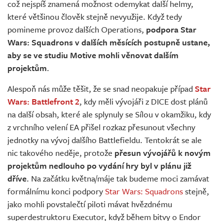
což nejspíš znamená možnost odemykat další helmy,
které většinou člověk stejně nevyužije. Když tedy
pomineme provoz dalších Operations,
podpora Star
Wars: Squadrons v dalších měsících postupně ustane,
aby se ve studiu Motive mohli věnovat dalším
projektům
.
Alespoň nás může těšit, že se snad neopakuje případ
Star
Wars: Battlefront 2
, kdy měli vývojáři z DICE dost plánů
na další obsah, které ale splynuly se Sílou v okamžiku, kdy
z vrchního velení EA přišel rozkaz přesunout všechny
jednotky na vývoj dalšího Battlefieldu. Tentokrát se ale
nic takového neděje, protože
přesun vývojářů k novým
projektům nedlouho po vydání hry byl v plánu již
dříve
. Na začátku května/máje tak budeme moci zamávat
formálnímu konci podpory
Star Wars: Squadrons
stejně,
jako mohli povstalečtí piloti mávat hvězdnému
superdestruktoru Executor, když během bitvy o Endor