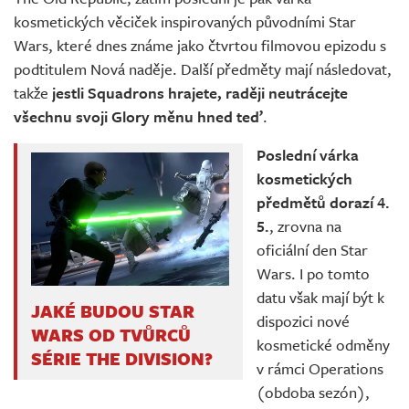
kosmetických věciček inspirovaných původními Star
Wars, které dnes známe jako čtvrtou filmovou epizodu s
podtitulem Nová naděje. Další předměty mají následovat,
takže
jestli Squadrons hrajete, raději neutrácejte
všechnu svoji Glory měnu hned teď
.
Poslední várka
kosmetických
předmětů dorazí 4.
5.
, zrovna na
oficiální den Star
Wars. I po tomto
datu však mají být k
JAKÉ BUDOU STAR
dispozici nové
WARS OD TVŮRCŮ
kosmetické odměny
SÉRIE THE DIVISION?
v rámci Operations
(obdoba sezón),