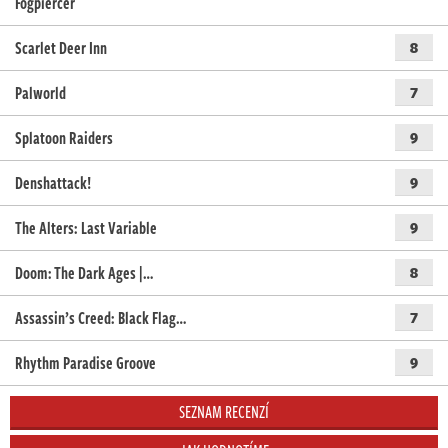
Fogpiercer
Scarlet Deer Inn
8
Palworld
7
Splatoon Raiders
9
Denshattack!
9
The Alters: Last Variable
9
Doom: The Dark Ages |…
8
Assassin’s Creed: Black Flag…
7
Rhythm Paradise Groove
9
SEZNAM RECENZÍ