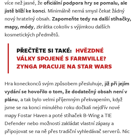
více než jasné, že
oficiální podpora hry se pomalu, ale
jistě blíží ke konci
. Minimálně nemá smysl čekat žádný
nový hratelný obsah.
Zapomeňte tedy na další stíhačky,
mapy, módy
, zkrátka cokoliv s výjimkou dalších
kosmetických předmětů.
PŘEČTĚTE SI TAKÉ:
HVĚZDNÉ
VÁLKY SPOJENÉ S FARMVILLE?
ZYNGA PRACUJE NA STAR WARS
Hra koneckonců svým způsobem přesluhuje,
již při jejím
vydání se hovořilo o tom, že dodatečný obsah není v
plánu
, a tak bylo velmi příjemným překvapením, když
jsme se na konci minulého roku dočkali nejdřív nové
mapy Fostar Haven a poté stíhaček B-Wing a TIE
Defender nebo možnosti zakládat vlastní zápasy a
připojovat se na ně přes tradiční vyhledávač serverů. Nic