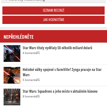
SEZNAM RECENZÍ
JAK HODNOTÍME
NEPŘEHLÉDNĚTE
Star Wars tituly vydělaly EA několik miliard dolarů
6 komentářů
Hvězdné války spojené s FarmVille? Zynga pracuje na Star
Wars
5 komentářů
Star Wars: Squadrons a jeho místo v aktuálním kánonu
8 komentářů