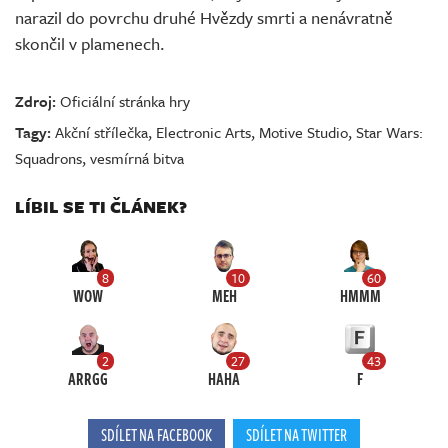
narazil do povrchu druhé Hvězdy smrti a nenávratně
skončil v plamenech.
Zdroj:
Oficiální stránka hry
Tagy:
Akční střílečka
,
Electronic Arts
,
Motive Studio
,
Star Wars:
Squadrons
,
vesmírná bitva
LÍBIL SE TI ČLÁNEK?
8
10
60
WOW
MEH
HMMM
2
27
43
ARRGG
HAHA
F
SDÍLET NA FACEBOOK
SDÍLET NA TWITTER