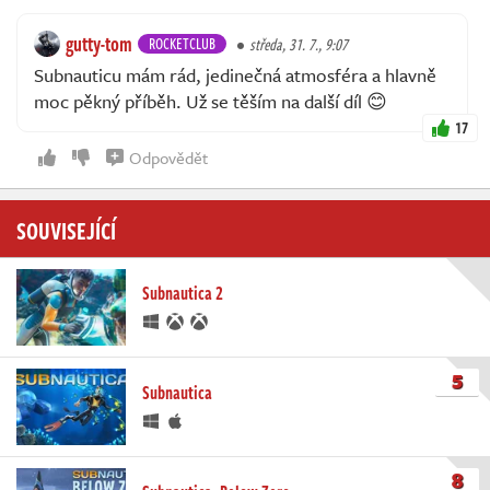
gutty-tom
ROCKETCLUB
středa, 31. 7., 9:07
Subnauticu mám rád, jedinečná atmosféra a hlavně
moc pěkný příběh. Už se těším na další díl 😊
17
Odpovědět
SOUVISEJÍCÍ
Subnautica 2
5
Subnautica
8