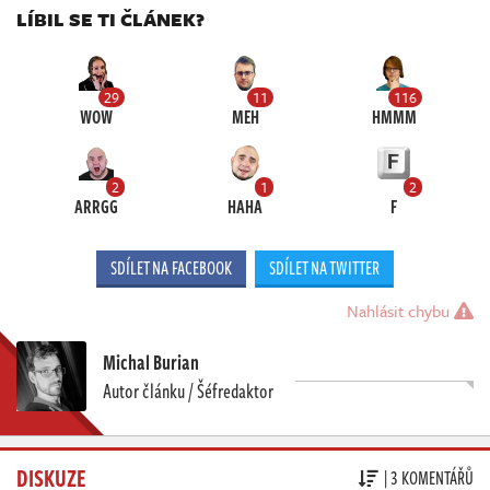
LÍBIL SE TI ČLÁNEK?
29
11
116
WOW
MEH
HMMM
2
1
2
ARRGG
HAHA
F
SDÍLET NA FACEBOOK
SDÍLET NA TWITTER
Nahlásit chybu
Michal Burian
Autor článku / Šéfredaktor
DISKUZE
| 3 KOMENTÁŘŮ