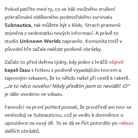
Živě
Pokud patříte mezi ty, co se báli možného zrušení
pokračování oblíbeného podmořského survivalu
Subnautica
, tak můžete být v klidu. Strach pramenil
zejména z nedostatku nových informací. A právě to
studio
Unknown Worlds
napravilo. Komunita totiž v
původní hře začala nalézat podivné obrázky.
Začalo to před dvěma týdny, kdy jeden z hráčů
objevil
kapsli času
s fotkou s podivně vypadajícím tvorem a
tajemným vzkazem, že to někdo našel při cestě k raketě.
„Je to něco nového? Nikdy předtím jsem to neviděl! :O“
je dále uvedeno ve vzkazu.
Fanoušci na první pohled poznali, že prostředí ani tvor se
neshodují se Subnauticou, což je vedlo k domněnce o
upoutávce na nový díl. To se dá se říct potvrdilo po
nálezu
dalších obrázků.