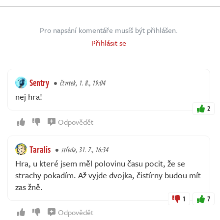
Pro napsání komentáře musíš být přihlášen.
Přihlásit se
Sentry
čtvrtek, 1. 8., 19:04
nej hra!
2
Odpovědět
Taralis
středa, 31. 7., 16:34
Hra, u které jsem měl polovinu času pocit, že se
strachy pokadím. Až vyjde dvojka, čistírny budou mít
zas žně.
1
7
Odpovědět