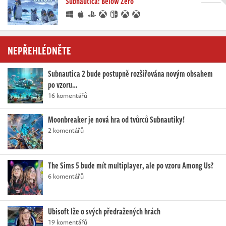
Subnautica: Below Zero
NEPŘEHLÉDNĚTE
Subnautica 2 bude postupně rozšiřována novým obsahem
po vzoru…
16 komentářů
Moonbreaker je nová hra od tvůrců Subnautiky!
2 komentářů
The Sims 5 bude mít multiplayer, ale po vzoru Among Us?
6 komentářů
Ubisoft lže o svých předražených hrách
19 komentářů