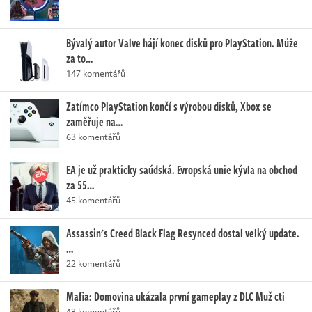
Bývalý autor Valve hájí konec disků pro PlayStation. Může
za to…
147 komentářů
Zatímco PlayStation končí s výrobou disků, Xbox se
zaměřuje na…
63 komentářů
EA je už prakticky saúdská. Evropská unie kývla na obchod
za 55…
45 komentářů
Assassin's Creed Black Flag Resynced dostal velký update.
…
22 komentářů
Mafia: Domovina ukázala první gameplay z DLC Muž cti
43 komentářů