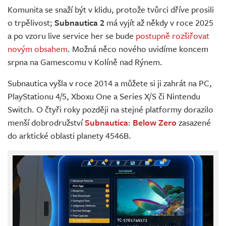
Komunita se snaží být v klidu, protože tvůrci dříve prosili
o trpělivost;
Subnautica 2
má vyjít až někdy v roce 2025
a po vzoru live service her se bude
postupně rozšiřovat
novým obsahem
. Možná něco nového uvidíme koncem
srpna na Gamescomu v Kolíně nad Rýnem.
Subnautica vyšla v roce 2014 a můžete si ji zahrát na PC,
PlayStationu 4/5, Xboxu One a Series X/S či Nintendu
Switch. O čtyři roky později na stejné platformy dorazilo
menší dobrodružství
Subnautica: Below Zero
zasazené
do arktické oblasti planety 4546B.