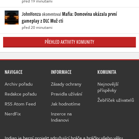
před 19 minutami
JohnHonza
Mafia: Domovina ukázala první
okomentoval
gameplay z DLC Muž cti
před 20 minutami
PŘEHLED AKTIVITY KOMUNITY
NAVIGACE
INFORMACE
KOMUNITA
Archiv pořadu
Zásady ochrany
Nejnovější
příspěvky
Redakce pořadu
Pravidla užívání
Žebříček uživatelů
RSS Atom Feed
Jak hodnotíme
NerdFix
Inzerce na
Indianovi
Indian je herní projekt sdružující hráče a hráčky všeho věku