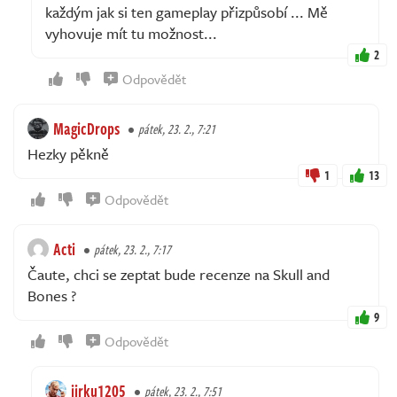
každým jak si ten gameplay přizpůsobí ... Mě
vyhovuje mít tu možnost...
2
Odpovědět
MagicDrops
pátek, 23. 2., 7:21
Hezky pěkně
1
13
Odpovědět
Acti
pátek, 23. 2., 7:17
Čaute, chci se zeptat bude recenze na Skull and
Bones ?
9
Odpovědět
jirku1205
pátek, 23. 2., 7:51