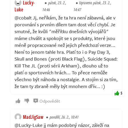
Lucky-
pátek, 23. 2.,
Upraveno
pátek, 23. 2.,
Luke
14:46
14:47
@cobalt Jj, neříkám, že ta hra není zábavná, ale v
porovnání s prvním dílem tam dost věcí chybí. Je
smutné, že kvůli "měřítku dnešních vývojářů"
máme chválit a spokojit se s produkty, které jsou
méně propracované než jejich předchozí verze...
Není to jenom tahle hra. Platí to i o Pay Day 3,
Skull and Bones (proti Black Flag), Suicide Squad:
Kill The JL (proti sérii Arkham), dlouho už to
platí o sportovních hrách... To přece nemůže
všechno být náhoda a nostalgie. A stojím si za tím,
že tam ty zbraně měly být mnohem dřív... :)
5
Odpovědět
MadJigSaw
pondělí, 26. 2., 10:41
@Lucky-Luke jj mám podobný názor, záleží na