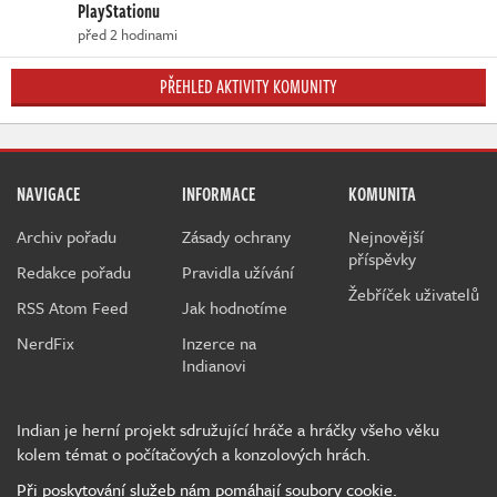
PlayStationu
před 2 hodinami
PŘEHLED AKTIVITY KOMUNITY
NAVIGACE
INFORMACE
KOMUNITA
Archiv pořadu
Zásady ochrany
Nejnovější
příspěvky
Redakce pořadu
Pravidla užívání
Žebříček uživatelů
RSS Atom Feed
Jak hodnotíme
NerdFix
Inzerce na
Indianovi
Indian je herní projekt sdružující hráče a hráčky všeho věku
kolem témat o počítačových a konzolových hrách.
Při poskytování služeb nám pomáhají soubory cookie.