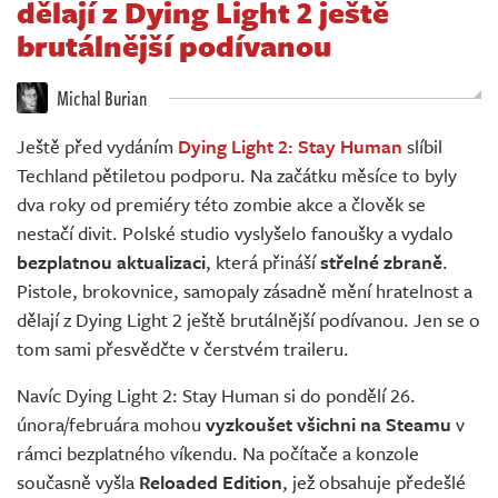
dělají z Dying Light 2 ještě
Živě
brutálnější podívanou
Michal Burian
Ještě před vydáním
Dying Light 2: Stay Human
slíbil
Techland pětiletou podporu. Na začátku měsíce to byly
dva roky od premiéry této zombie akce a člověk se
nestačí divit. Polské studio vyslyšelo fanoušky a vydalo
bezplatnou aktualizaci
, která přináší
střelné zbraně
.
Pistole, brokovnice, samopaly zásadně mění hratelnost a
dělají z Dying Light 2 ještě brutálnější podívanou. Jen se o
tom sami přesvědčte v čerstvém traileru.
Navíc Dying Light 2: Stay Human si do pondělí 26.
února/februára mohou
vyzkoušet všichni na Steamu
v
rámci bezplatného víkendu. Na počítače a konzole
současně vyšla
Reloaded Edition
, jež obsahuje předešlé