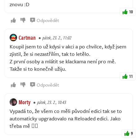
znovu :D
10
Odpovědět
Cartman
pátek, 23. 2., 11:02
Koupil jsem to už kdysi v akci a po chvilce, když jsem
zjistil, že si nezastřílím, tak to letělo.
Z první osoby a mlátit se klackama není pro mě.
Takže si to konečně užiju.
11
Odpovědět
Morty
pátek, 23. 2., 10:43
Vypadá to, že všem co měli původní edici tak se to
automaticky upgradovalo na Reloaded edici. Jako
třeba mě 🤷‍♂️
9