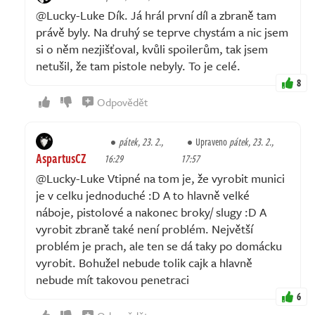
@Lucky-Luke Dík. Já hrál první díl a zbraně tam
právě byly. Na druhý se teprve chystám a nic jsem
si o něm nezjišťoval, kvůli spoilerům, tak jsem
netušil, že tam pistole nebyly. To je celé.
8
Odpovědět
pátek, 23. 2.,
Upraveno
pátek, 23. 2.,
AspartusCZ
16:29
17:57
@Lucky-Luke Vtipné na tom je, že vyrobit munici
je v celku jednoduché :D A to hlavně velké
náboje, pistolové a nakonec broky/ slugy :D A
vyrobit zbraně také není problém. Největší
problém je prach, ale ten se dá taky po domácku
vyrobit. Bohužel nebude tolik cajk a hlavně
nebude mít takovou penetraci
6