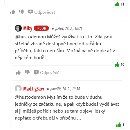
11
Odpovědět
Miky
INDIAN
pátek, 23. 2., 10:25
@hustodemon Můžeš využívat to i to. Zda jsou
střelné zbraně dostupné hned od začátku
příběhu, tak to netuším. Možná na ně dojde až v
nějakém bodě.
10
Odpovědět
MadJigSaw
pondělí, 26. 2., 10:38
@hustodemon Myslím že to bude v duchu
jedničky ze začátku ne, a pak když budeš vydělávat
si ji můžeš pořídit nebo se tam objeví lidský
nepřátele třeba dál v příběhu ...
1