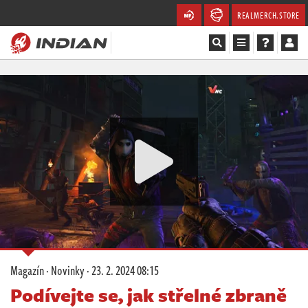
REALMERCH.STORE
Magazín
Recenze
Videa
Soutěže
Databáze
Komunita
Magazín
·
Novinky
·
23. 2. 2024 08:15
Redakce
Podívejte se, jak střelné zbraně