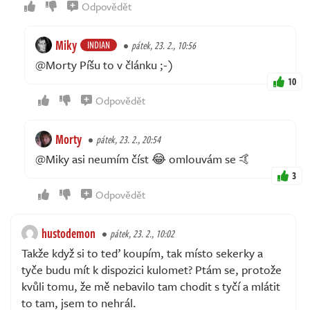
Odpovědět
Miky
INDIAN
pátek, 23. 2., 10:56
@Morty Píšu to v článku ;-)
10
Odpovědět
Morty
pátek, 23. 2., 20:54
@Miky asi neumím číst 😂 omlouvám se 🤙
3
Odpovědět
hustodemon
pátek, 23. 2., 10:02
Takže když si to teď koupím, tak místo sekerky a
tyče budu mít k dispozici kulomet? Ptám se, protože
kvůli tomu, že mě nebavilo tam chodit s tyčí a mlátit
to tam, jsem to nehrál.