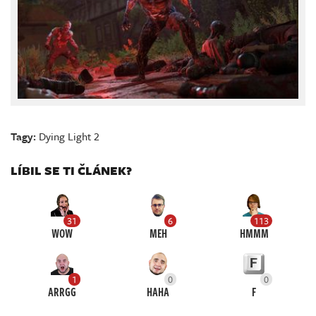
Tagy:
Dying Light 2
LÍBIL SE TI ČLÁNEK?
31
6
113
WOW
MEH
HMMM
1
0
0
ARRGG
HAHA
F