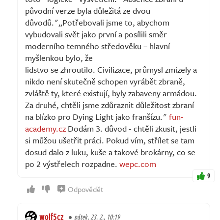
původní verze byla důležitá ze dvou
důvodů."„Potřebovali jsme to, abychom
vybudovali svět jako první a posílili směr
moderního temného středověku – hlavní
myšlenkou bylo, že
lidstvo se zhroutilo. Civilizace, průmysl zmizely a
nikdo není skutečně schopen vyrábět zbraně,
zvláště ty, které existují, byly zabaveny armádou.
Za druhé, chtěli jsme zdůraznit důležitost zbraní
na blízko pro Dying Light jako franšízu."
fun-
academy.cz
Dodám 3. důvod - chtěli zkusit, jestli
si můžou ušetřit práci. Pokud vím, střílet se tam
dosud dalo z luku, kuše a takové brokárny, co se
po 2 výstřelech rozpadne.
wepc.com
9
Odpovědět
wolf5cz
pátek, 23. 2., 10:19