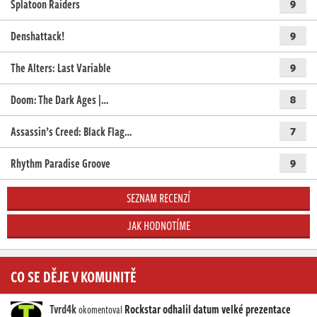
Splatoon Raiders
9
Denshattack!
9
The Alters: Last Variable
9
Doom: The Dark Ages |…
8
Assassin’s Creed: Black Flag…
7
Rhythm Paradise Groove
9
SEZNAM RECENZÍ
JAK HODNOTÍME
CO SE DĚJE V KOMUNITĚ
Tvrd4k
Rockstar odhalil datum velké prezentace
okomentoval