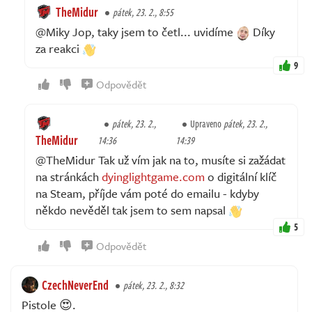
TheMidur
pátek, 23. 2., 8:55
@Miky Jop, taky jsem to četl... uvidíme
Díky
za reakci
9
Odpovědět
pátek, 23. 2.,
Upraveno
pátek, 23. 2.,
TheMidur
14:36
14:39
@TheMidur Tak už vím jak na to, musíte si zažádat
na stránkách
dyinglightgame.com
o digitální klíč
na Steam, příjde vám poté do emailu - kdyby
někdo nevěděl tak jsem to sem napsal
5
Odpovědět
CzechNeverEnd
pátek, 23. 2., 8:32
Pistole 😍.