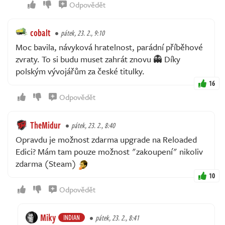
Odpovědět
cobalt
pátek, 23. 2., 9:10
Moc bavila, návyková hratelnost, parádní příběhové
zvraty. To si budu muset zahrát znovu 👻 Díky
polským vývojářům za české titulky.
16
Odpovědět
TheMidur
pátek, 23. 2., 8:40
Opravdu je možnost zdarma upgrade na Reloaded
Edici? Mám tam pouze možnost "zakoupení" nikoliv
zdarma (Steam)
10
Odpovědět
Miky
INDIAN
pátek, 23. 2., 8:41