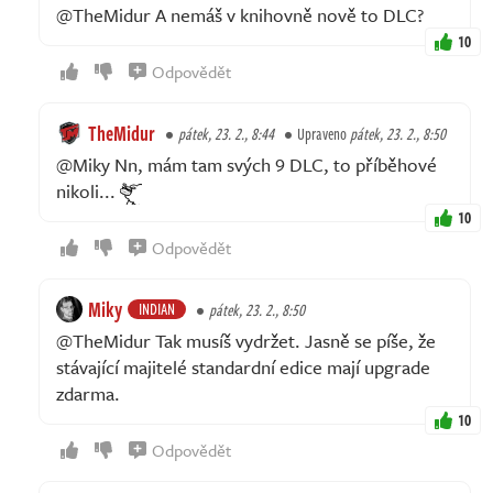
@TheMidur A nemáš v knihovně nově to DLC?
10
Odpovědět
TheMidur
pátek, 23. 2., 8:44
Upraveno
pátek, 23. 2., 8:50
@Miky Nn, mám tam svých 9 DLC, to příběhové
nikoli...
10
Odpovědět
Miky
INDIAN
pátek, 23. 2., 8:50
@TheMidur Tak musíš vydržet. Jasně se píše, že
stávající majitelé standardní edice mají upgrade
zdarma.
10
Odpovědět