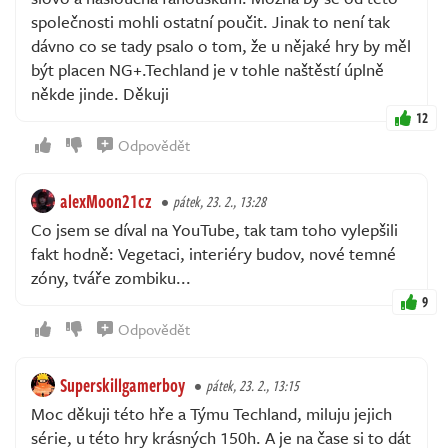
společnosti mohli ostatní poučit. Jinak to není tak
dávno co se tady psalo o tom, že u nějaké hry by měl
být placen NG+.Techland je v tohle naštěstí úplně
někde jinde. Děkuji
12
Odpovědět
alexMoon21cz
pátek, 23. 2., 13:28
Co jsem se díval na YouTube, tak tam toho vylepšili
fakt hodně: Vegetaci, interiéry budov, nové temné
zóny, tváře zombiku...
9
Odpovědět
Superskillgamerboy
pátek, 23. 2., 13:15
Moc děkuji této hře a Týmu Techland, miluju jejich
série, u této hry krásných 150h. A je na čase si to dát