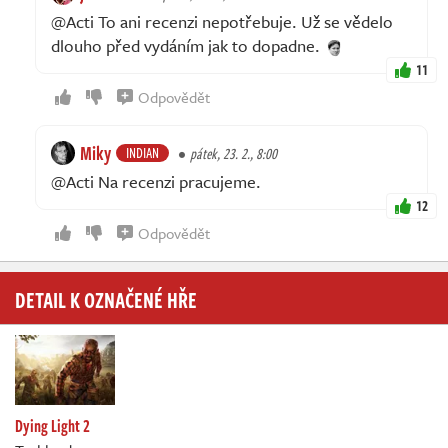
@Acti To ani recenzi nepotřebuje. Už se vědelo
dlouho před vydáním jak to dopadne.
11
Odpovědět
Miky
INDIAN
pátek, 23. 2., 8:00
@Acti Na recenzi pracujeme.
12
Odpovědět
DETAIL K OZNAČENÉ HŘE
Dying Light 2