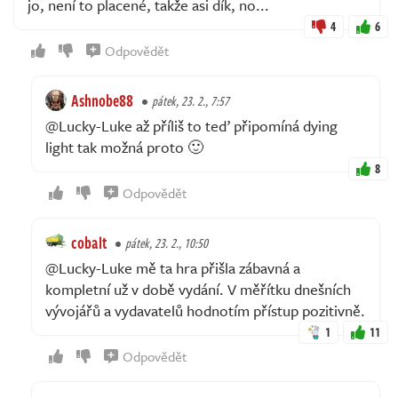
jo, není to placené, takže asi dík, no...
4
6
Odpovědět
Ashnobe88
pátek, 23. 2., 7:57
@Lucky-Luke až příliš to teď připomíná dying
light tak možná proto 🙂
8
Odpovědět
cobalt
pátek, 23. 2., 10:50
@Lucky-Luke mě ta hra přišla zábavná a
kompletní už v době vydání. V měřítku dnešních
vývojářů a vydavatelů hodnotím přístup pozitivně.
1
11
Odpovědět