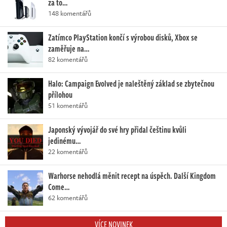
za to…
148 komentářů
Zatímco PlayStation končí s výrobou disků, Xbox se
zaměřuje na…
82 komentářů
Halo: Campaign Evolved je naleštěný základ se zbytečnou
přílohou
51 komentářů
Japonský vývojář do své hry přidal češtinu kvůli
jedinému…
22 komentářů
Warhorse nehodlá měnit recept na úspěch. Další Kingdom
Come…
62 komentářů
VÍCE NOVINEK