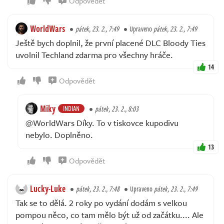
Odpovědět
WorldWars
pátek, 23. 2., 7:49
Upraveno
pátek, 23. 2., 7:49
Ještě bych doplnil, že první placené DLC Bloody Ties
uvolnil Techland zdarma pro všechny hráče.
14
Odpovědět
Miky
INDIAN
pátek, 23. 2., 8:03
@WorldWars Díky. To v tiskovce kupodivu
nebylo. Doplněno.
13
Odpovědět
Lucky-Luke
pátek, 23. 2., 7:48
Upraveno
pátek, 23. 2., 7:49
Tak se to dělá. 2 roky po vydání dodám s velkou
pompou něco, co tam mělo být už od začátku.... Ale