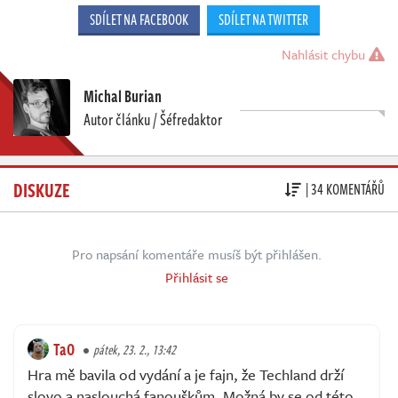
SDÍLET NA FACEBOOK
SDÍLET NA TWITTER
Nahlásit chybu
Michal Burian
Autor článku / Šéfredaktor
DISKUZE
| 34 KOMENTÁŘŮ
Pro napsání komentáře musíš být přihlášen.
Přihlásit se
TaO
pátek, 23. 2., 13:42
Hra mě bavila od vydání a je fajn, že Techland drží
slovo a naslouchá fanouškům. Možná by se od této