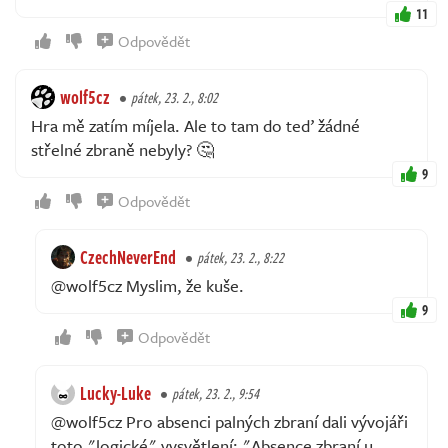
11
Odpovědět
wolf5cz
pátek, 23. 2., 8:02
Hra mě zatím míjela. Ale to tam do teď žádné
střelné zbraně nebyly? 🤔
9
Odpovědět
CzechNeverEnd
pátek, 23. 2., 8:22
@wolf5cz Myslim, že kuše.
9
Odpovědět
Lucky-Luke
pátek, 23. 2., 9:54
@wolf5cz Pro absenci palných zbraní dali vývojáři
toto "logické" vysvětlení: "Absence zbraní u