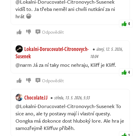
@Lokalni-Dorucovatel-Citronovych-Susenek
vidíš to. Ja třeba neměl ani chvíli nutkání za ni
hrát 😀
4
Odpovědět
Lokalni-Dorucovatel-Citronovych-
úterý, 12. 5. 2026,
Susenek
18:04
@narm Já za ní taky moc nehraju, Kliff je Kliff.
4
Odpovědět
ChocolateJJ
středa, 13. 5. 2026, 5:33
@Lokalni-Dorucovatel-Citronovych-Susenek To
sice ano, ale ty postavy mají i vlastní questy.
Oongka má dokonce dost hluboký lore. Ale hra je
samozřejmě Kliffuv příběh.
1