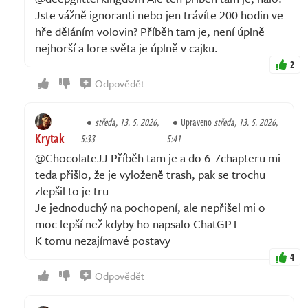
Jste vážně ignoranti nebo jen trávíte 200 hodin ve
hře děláním volovin? Příběh tam je, není úplně
nejhorší a lore světa je úplně v cajku.
2
Odpovědět
středa, 13. 5. 2026,
Upraveno
středa, 13. 5. 2026,
Krytak
5:33
5:41
@ChocolateJJ Příběh tam je a do 6-7chapteru mi
teda přišlo, že je vyloženě trash, pak se trochu
zlepšil to je tru
Je jednoduchý na pochopení, ale nepřišel mi o
moc lepší než kdyby ho napsalo ChatGPT
K tomu nezajímavé postavy
4
Odpovědět