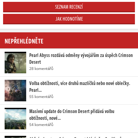
SEZNAM RECENZÍ
JAK HODNOTÍME
NEPŘEHLÉDNĚTE
Pearl Abyss rozdává odměny vývojářům za úspěch Crimson
Desert
28 komentářů
Volba obtížnosti, více druhů mazlíčků nebo nové oblečky.
Pearl…
55 komentářů
Masivní update do Crimson Desert přidává volbu
obtížnosti, nové…
54 komentářů