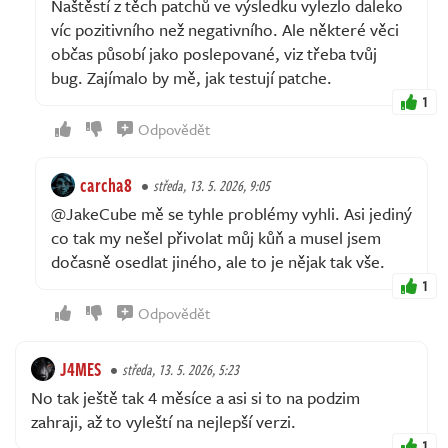
Naštěstí z těch patchů ve výsledku vylezlo daleko
víc pozitivního než negativního. Ale některé věci
občas působí jako poslepované, viz třeba tvůj
bug. Zajímalo by mě, jak testují patche.
1
Odpovědět
carcha8
středa, 13. 5. 2026, 9:05
@JakeCube mě se tyhle problémy vyhli. Asi jediný
co tak my nešel přivolat můj kůň a musel jsem
dočasně osedlat jiného, ale to je nějak tak vše.
1
Odpovědět
J4MES
středa, 13. 5. 2026, 5:23
No tak ještě tak 4 měsíce a asi si to na podzim
zahraji, až to vyleští na nejlepší verzi.
1