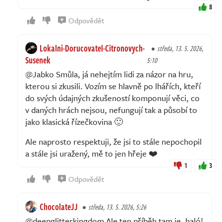
8
Odpovědět
Lokalni-Dorucovatel-Citronovych-
středa, 13. 5. 2026,
Susenek
5:10
@Jabko Smůla, já nehejtím lidi za názor na hru,
kterou si zkusili. Vozím se hlavně po lhářích, kteří
do svých údajných zkušeností komponují věci, co
v daných hrách nejsou, nefungují tak a působí to
jako klasická řízečkovina 🙂
Ale naprosto respektuji, že jsi to stále nepochopil
a stále jsi uražený, mě to jen hřeje ❤️
1
3
Odpovědět
ChocolateJJ
středa, 13. 5. 2026, 5:26
@deepglitterkingdom Ale ten příběh tam je, haló!