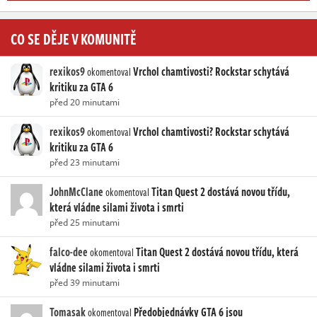
CO SE DĚJE V KOMUNITĚ
rexikos9
Vrchol chamtivosti? Rockstar schytává
okomentoval
kritiku za GTA 6
před 20 minutami
rexikos9
Vrchol chamtivosti? Rockstar schytává
okomentoval
kritiku za GTA 6
před 23 minutami
JohnMcClane
Titan Quest 2 dostává novou třídu,
okomentoval
která vládne silami života i smrti
před 25 minutami
falco-dee
Titan Quest 2 dostává novou třídu, která
okomentoval
vládne silami života i smrti
před 39 minutami
Tomasak
Předobjednávky GTA 6 jsou
okomentoval