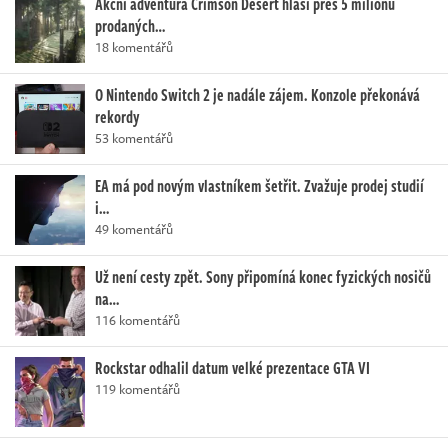
Akční adventura Crimson Desert hlásí přes 5 milionů
prodaných…
18 komentářů
O Nintendo Switch 2 je nadále zájem. Konzole překonává
rekordy
53 komentářů
EA má pod novým vlastníkem šetřit. Zvažuje prodej studií
i…
49 komentářů
Už není cesty zpět. Sony připomíná konec fyzických nosičů
na…
116 komentářů
Rockstar odhalil datum velké prezentace GTA VI
119 komentářů