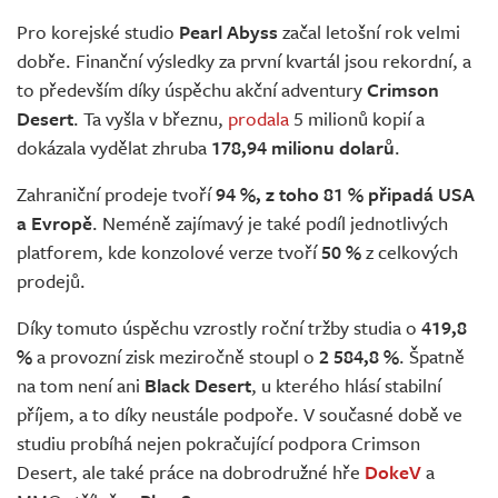
Živě
Pro korejské studio
Pearl Abyss
začal letošní rok velmi
dobře. Finanční výsledky za první kvartál jsou rekordní, a
to především díky úspěchu akční adventury
Crimson
Desert
. Ta vyšla v březnu,
prodala
5 milionů kopií a
dokázala vydělat zhruba
178,94 milionu dolarů
.
Zahraniční prodeje tvoří
94 %, z toho 81 % připadá USA
a Evropě
. Neméně zajímavý je také podíl jednotlivých
platforem, kde konzolové verze tvoří
50 %
z celkových
prodejů.
Díky tomuto úspěchu vzrostly roční tržby studia o
419,8
%
a provozní zisk meziročně stoupl o
2 584,8 %
. Špatně
na tom není ani
Black Desert
, u kterého hlásí stabilní
příjem, a to díky neustále podpoře. V současné době ve
studiu probíhá nejen pokračující podpora Crimson
Desert, ale také práce na dobrodružné hře
DokeV
a