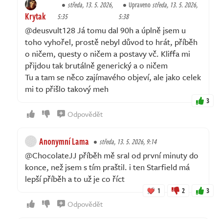
středa, 13. 5. 2026,
Upraveno
středa, 13. 5. 2026,
Krytak
5:35
5:38
@deusvult128 Já tomu dal 90h a úplně jsem u
toho vyhořel, prostě nebyl důvod to hrát, příběh
o ničem, questy o ničem a postavy vč. Kliffa mi
přijdou tak brutálně generický a o ničem
Tu a tam se něco zajímavého objeví, ale jako celek
mi to přišlo takový meh
3
Odpovědět
Anonymní Lama
středa, 13. 5. 2026, 9:14
@ChocolateJJ příběh mě sral od první minuty do
konce, než jsem s tím praštil. i ten Starfield má
lepší příběh a to už je co říct
1
2
3
Odpovědět