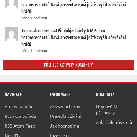
bezprecedentní. Nová prezentace má ještě zvýšit očekávání
hráčů
před 1 hodinou
Tomasak
Předobjednávky GTA 6 jsou
okomentoval
bezprecedentní. Nová prezentace má ještě zvýšit očekávání
hráčů
před 1 hodinou
PŘEHLED AKTIVITY KOMUNITY
NAVIGACE
INFORMACE
KOMUNITA
Archiv pořadu
Zásady ochrany
Nejnovější
příspěvky
Redakce pořadu
Pravidla užívání
Žebříček uživatelů
RSS Atom Feed
Jak hodnotíme
NerdFix
Inzerce na