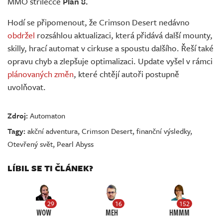
MMO střílečce
Plan 8.
Hodí se připomenout, že Crimson Desert nedávno
obdržel
rozsáhlou aktualizaci, která přidává další mounty,
skilly, hrací automat v cirkuse a spoustu dalšího. Řeší také
opravu chyb a zlepšuje optimalizaci. Update vyšel v rámci
plánovaných změn
, které chtějí autoři postupně
uvolňovat.
Zdroj:
Automaton
Tagy:
akční adventura
,
Crimson Desert
,
finanční výsledky
,
Otevřený svět
,
Pearl Abyss
LÍBIL SE TI ČLÁNEK?
29
16
152
WOW
MEH
HMMM