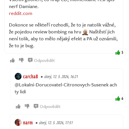
nerf Damiane.
reddit.com
Dokonce se někteří rozhodli, že to je natolik vážné,
že pojedou review bombing na hru
Naštěstí jich
není tolik, aby to mělo nějaký efekt a PA už oznámili,
že to je bug.
5
Odpovědět
carcha8
úterý, 12. 5. 2026, 16:21
@Lokalni-Dorucovatel-Citronovych-Susenek ach
ty lidi
6
Odpovědět
narm
úterý, 12. 5. 2026, 17:51