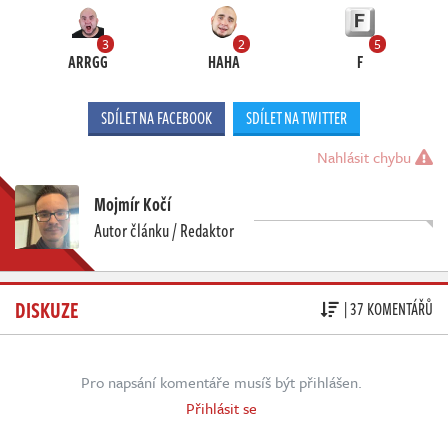
3
2
5
ARRGG
HAHA
F
SDÍLET NA FACEBOOK
SDÍLET NA TWITTER
Nahlásit chybu
Mojmír Kočí
Autor článku / Redaktor
DISKUZE
| 37 KOMENTÁŘŮ
Pro napsání komentáře musíš být přihlášen.
Přihlásit se