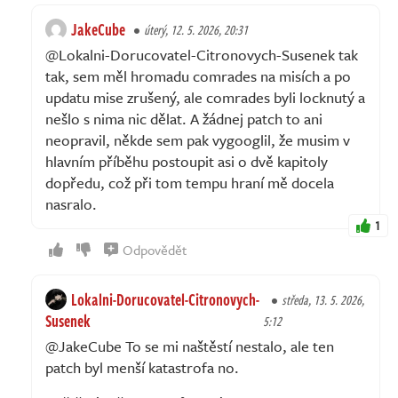
JakeCube
úterý, 12. 5. 2026, 20:31
@Lokalni-Dorucovatel-Citronovych-Susenek tak
tak, sem měl hromadu comrades na misích a po
updatu mise zrušený, ale comrades byli locknutý a
nešlo s nima nic dělat. A žádnej patch to ani
neopravil, někde sem pak vygooglil, že musim v
hlavním příběhu postoupit asi o dvě kapitoly
dopředu, což při tom tempu hraní mě docela
nasralo.
1
Odpovědět
Lokalni-Dorucovatel-Citronovych-
středa, 13. 5. 2026,
Susenek
5:12
@JakeCube To se mi naštěstí nestalo, ale ten
patch byl menší katastrofa no.