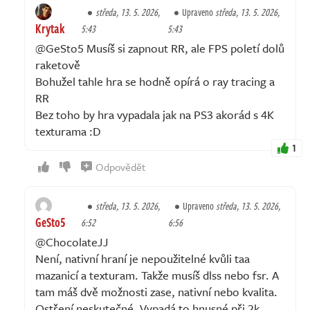
středa, 13. 5. 2026,
Upraveno
středa, 13. 5. 2026,
Krytak
5:43
5:43
@GeSto5 Musíš si zapnout RR, ale FPS poletí dolů
raketově
Bohužel tahle hra se hodně opírá o ray tracing a
RR
Bez toho by hra vypadala jak na PS3 akorád s 4K
texturama :D
1
Odpovědět
středa, 13. 5. 2026,
Upraveno
středa, 13. 5. 2026,
GeSto5
6:52
6:56
@ChocolateJJ
Není, nativní hraní je nepoužitelné kvůli taa
mazanicí a texturam. Takže musíš dlss nebo fsr. A
tam máš dvě možnosti zase, nativní nebo kvalita.
Ostření neskutečné. Vypadá to hnusné při 2k