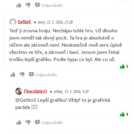
Odpovědět
GeSto5
úterý, 12. 5. 2026, 21:28
Teď ji zrovna hraju. Nechápu tuhle hru. Už dlouho
jsem neměl tak divný pocit. Ta hra je absolutně o
ničem ale zároveň není. Neskutečně mně sere úplně
všechno ve hře, a zároveň i baví. Jenom jsem čekal
trošku lepší grafiku. Podle hypu co byl. Ale co už.
5
Odpovědět
ChocolateJJ
středa, 13. 5. 2026, 5:20
@GeSto5 Lepší grafiku? Vždyť to je grafická
paráda 🤦‍♂️
4
Odpovědět