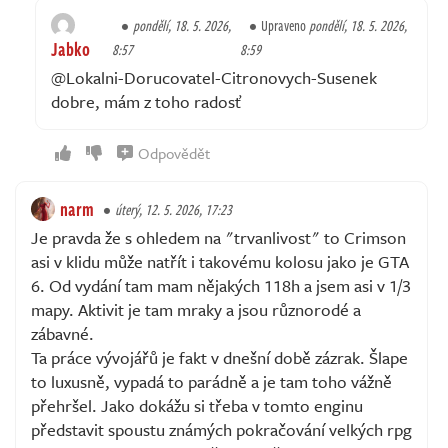
pondělí, 18. 5. 2026,
Upraveno
pondělí, 18. 5. 2026,
Jabko
8:57
8:59
@Lokalni-Dorucovatel-Citronovych-Susenek
dobre, mám z toho radosť
Odpovědět
narm
úterý, 12. 5. 2026, 17:23
Je pravda že s ohledem na "trvanlivost" to Crimson
asi v klidu může natřít i takovému kolosu jako je GTA
6. Od vydání tam mam nějakých 118h a jsem asi v 1/3
mapy. Aktivit je tam mraky a jsou různorodé a
zábavné.
Ta práce vývojářů je fakt v dnešní době zázrak. Šlape
to luxusně, vypadá to parádně a je tam toho vážně
přehršel. Jako dokážu si třeba v tomto enginu
představit spoustu známých pokračování velkých rpg