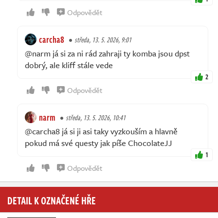
Odpovědět
carcha8
středa, 13. 5. 2026, 9:01
@narm já si za ni rád zahraji ty komba jsou dpst
dobrý, ale kliff stále vede
2
Odpovědět
narm
středa, 13. 5. 2026, 10:41
@carcha8 já si ji asi taky vyzkouším a hlavně
pokud má své questy jak píše ChocolateJJ
1
Odpovědět
DETAIL K OZNAČENÉ HŘE