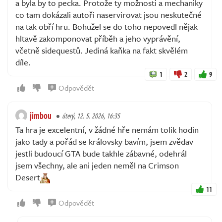
a byla by to pecka. Protože ty možnosti a mechaniky
co tam dokázali autoři naservirovat jsou neskutečné
na tak obří hru. Bohužel se do toho nepovedl nějak
hltavě zakomponovat příběh a jeho vyprávění,
včetně sidequestů. Jediná kaňka na fakt skvělém
díle.
1
2
9
Odpovědět
jimbou
úterý, 12. 5. 2026, 16:35
Ta hra je excelentní, v žádné hře nemám tolik hodin
jako tady a pořád se královsky bavím, jsem zvědav
jestli budoucí GTA bude takhle zábavné, odehrál
jsem všechny, ale ani jeden neměl na Crimson
Desert
11
Odpovědět