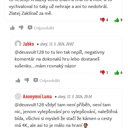
vychvaloval to taky už nehraje a ani to nedohrál.
Zlatej Zaklínač za mě.
4
9
Odpovědět
Jabko
úterý, 12. 5. 2026, 20:02
@deusvult128 to tu len tak nepíš, negativny
komentár na dokonalú hru lebo dostaneš
sušenku...mám rovnaký názor
1
6
Odpovědět
Anonymní Lama
úterý, 12. 5. 2026, 20:34
@deusvult128 vždyť tam není příběh, není tam
nic, jenom vylepšování pro vylepšování, naleštěná
bída, všichni si mysleli že stačí že kámen u cesty
má 4K, ale asi to je málo na hraní