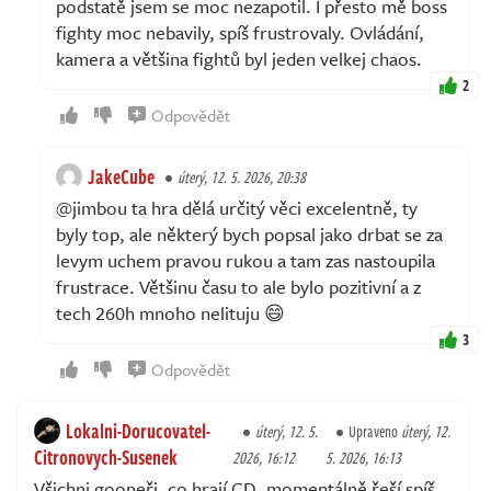
podstatě jsem se moc nezapotil. I přesto mě boss
fighty moc nebavily, spíš frustrovaly. Ovládání,
kamera a většina fightů byl jeden velkej chaos.
2
Odpovědět
JakeCube
úterý, 12. 5. 2026, 20:38
@jimbou ta hra dělá určitý věci excelentně, ty
byly top, ale některý bych popsal jako drbat se za
levym uchem pravou rukou a tam zas nastoupila
frustrace. Většinu času to ale bylo pozitivní a z
tech 260h mnoho nelituju 😄
3
Odpovědět
Lokalni-Dorucovatel-
úterý, 12. 5.
Upraveno
úterý, 12.
Citronovych-Susenek
2026, 16:12
5. 2026, 16:13
Všichni gooneři, co hrají CD, momentálně řeší spíš