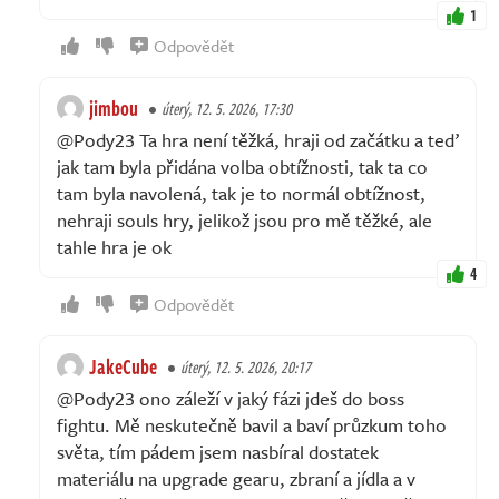
1
Odpovědět
jimbou
úterý, 12. 5. 2026, 17:30
@Pody23 Ta hra není těžká, hraji od začátku a teď
jak tam byla přidána volba obtížnosti, tak ta co
tam byla navolená, tak je to normál obtížnost,
nehraji souls hry, jelikož jsou pro mě těžké, ale
tahle hra je ok
4
Odpovědět
JakeCube
úterý, 12. 5. 2026, 20:17
@Pody23 ono záleží v jaký fázi jdeš do boss
fightu. Mě neskutečně bavil a baví průzkum toho
světa, tím pádem jsem nasbíral dostatek
materiálu na upgrade gearu, zbraní a jídla a v