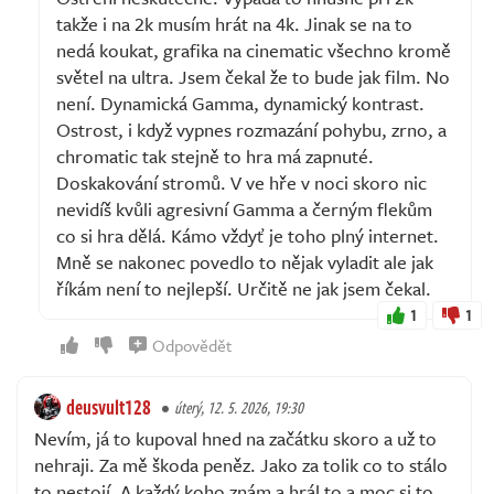
takže i na 2k musím hrát na 4k. Jinak se na to
nedá koukat, grafika na cinematic všechno kromě
světel na ultra. Jsem čekal že to bude jak film. No
není. Dynamická Gamma, dynamický kontrast.
Ostrost, i když vypnes rozmazání pohybu, zrno, a
chromatic tak stejně to hra má zapnuté.
Doskakování stromů. V ve hře v noci skoro nic
nevidíš kvůli agresivní Gamma a černým flekům
co si hra dělá. Kámo vždyť je toho plný internet.
Mně se nakonec povedlo to nějak vyladit ale jak
říkám není to nejlepší. Určitě ne jak jsem čekal.
1
1
Odpovědět
deusvult128
úterý, 12. 5. 2026, 19:30
Nevím, já to kupoval hned na začátku skoro a už to
nehraji. Za mě škoda peněz. Jako za tolik co to stálo
to nestojí. A každý koho znám a hrál to a moc si to