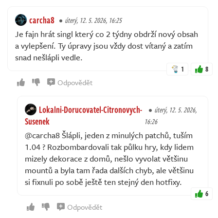
carcha8
úterý, 12. 5. 2026, 16:25
Je fajn hrát singl který co 2 týdny obdrží nový obsah
a vylepšení. Ty úpravy jsou vždy dost vítaný a zatím
snad nešlápli vedle.
1
8
Odpovědět
Lokalni-Dorucovatel-Citronovych-
úterý, 12. 5. 2026,
Susenek
16:26
@carcha8 Šlápli, jeden z minulých patchů, tuším
1.04 ? Rozbombardovali tak půlku hry, kdy lidem
mizely dekorace z domů, nešlo vyvolat většinu
mountů a byla tam řada dalších chyb, ale většinu
si fixnuli po sobě ještě ten stejný den hotfixy.
6
Odpovědět