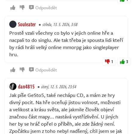
Odpovědět
Souleater
středa, 13. 5. 2026, 3:58
Prostě vzali všechny co bylo v jejich online hře a
nacpali to do singlu. Ale tak třeba je spousta lidi kteří
by rádi hráli velký online mmorpg jako singleplayer
hru.
1
3
Odpovědět
dan4815
úterý, 12. 5. 2026, 23:54
Jak píše GeSto5, také nechápu CD, a mám ze hry
divný pocit. Na hře oceňuji jistou volnost, možnosti
a velikost a krásu světa, ale jakmile člověk objeví
značnou část mapy... nastává vystřízlivění. U jiných
her by se hráč opřel o příběh, ale zde žádný není.
Zpočátku jsem z toho nebyl nadšený, cítil jsem se jak