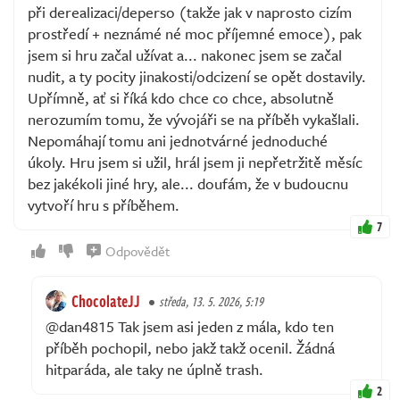
při derealizaci/deperso (takže jak v naprosto cizím
prostředí + neznámé né moc příjemné emoce), pak
jsem si hru začal užívat a... nakonec jsem se začal
nudit, a ty pocity jinakosti/odcizení se opět dostavily.
Upřímně, ať si říká kdo chce co chce, absolutně
nerozumím tomu, že vývojáři se na příběh vykašlali.
Nepomáhají tomu ani jednotvárné jednoduché
úkoly. Hru jsem si užil, hrál jsem ji nepřetržitě měsíc
bez jakékoli jiné hry, ale... doufám, že v budoucnu
vytvoří hru s příběhem.
7
Odpovědět
ChocolateJJ
středa, 13. 5. 2026, 5:19
@dan4815 Tak jsem asi jeden z mála, kdo ten
příběh pochopil, nebo jakž takž ocenil. Žádná
hitparáda, ale taky ne úplně trash.
2