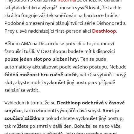
Živě
schytala kritiku a vývojáři museli vysvětlovat, že takhle
zkrátka funguje zážitek směřován na hardcore hráče.
Podobné omezení nyní plánují tvůrci série Dishonored a
Prey u své nadcházející first-person akci
Deathloop
.
Během AMA na Discordu se potvrdilo to, co mnozí
fanoušci tušili. V Deathloopu budete mít k dispozici
pouze jeden slot pro uložení hry
. Ten se bude
automaticky aktualizovat podle vašeho postupu. Nebude
žádná možnost hru ručně uložit
, natož si vytvořit nový
slot, abyste mohli vyzkoušet jiný postup a v případě
selhání se vrátit.
Vzhledem k tomu, že se
Deathloop odehrává v časové
smyčce
, tak rozhodnutí vývojářů dává smysl.
Smrt je
součástí zážitku
a pokud chcete vyzkoušet jiný postup,
tak můžete po smrti v další den. Bohužel se na to váže
ztracený progres v případě, kdy vám vypadne proud,