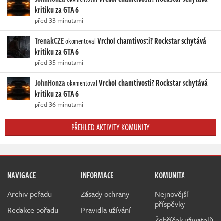
kritiku za GTA 6
před 33 minutami
TrenakCZE
Vrchol chamtivosti? Rockstar schytává
okomentoval
kritiku za GTA 6
před 35 minutami
JohnHonza
Vrchol chamtivosti? Rockstar schytává
okomentoval
kritiku za GTA 6
před 36 minutami
PŘEHLED AKTIVITY KOMUNITY
NAVIGACE
INFORMACE
KOMUNITA
Archiv pořadu
Zásady ochrany
Nejnovější
příspěvky
Redakce pořadu
Pravidla užívání
Žebříček uživatelů