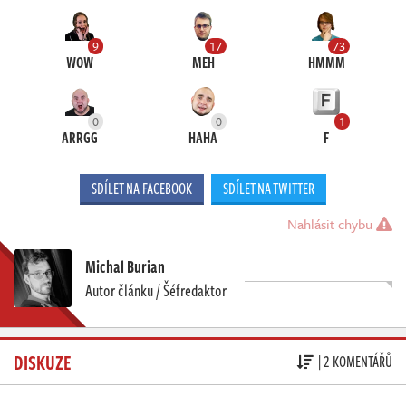
9
17
73
WOW
MEH
HMMM
0
0
1
ARRGG
HAHA
F
SDÍLET NA FACEBOOK
SDÍLET NA TWITTER
Nahlásit chybu
Michal Burian
Autor článku / Šéfredaktor
DISKUZE
| 2 KOMENTÁŘŮ