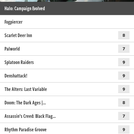
Halo: Campaign Evolved
Fogpiercer
Scarlet Deer Inn
8
Palworld
7
Splatoon Raiders
9
Denshattack!
9
The Alters: Last Variable
9
Doom: The Dark Ages |…
8
Assassin’s Creed: Black Flag…
7
Rhythm Paradise Groove
9