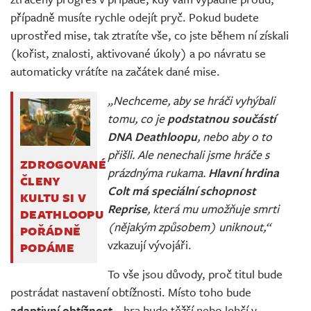
případně musíte rychle odejít pryč. Pokud budete
uprostřed mise, tak ztratíte vše, co jste během ní získali
(kořist, znalosti, aktivované úkoly) a po návratu se
automaticky vrátíte na začátek dané mise.
„Nechceme, aby se hráči vyhýbali
tomu, co je
podstatnou součástí
DNA Deathloopu
, nebo aby o to
přišli. Ale nenechali jsme hráče s
ZDROGOVANÉ
prázdnýma rukama.
Hlavní hrdina
ČLENY
Colt má speciální schopnost
KULTU SI V
Reprise
, která mu umožňuje smrti
DEATHLOOPU
(nějakým způsobem) uniknout,“
POŘÁDNĚ
vzkazují vývojáři.
PODÁME
To vše jsou důvody, proč titul bude
postrádat nastavení obtížnosti. Místo toho bude
adaptivní obtížnost
– hra bude těžší nebo lehčí v