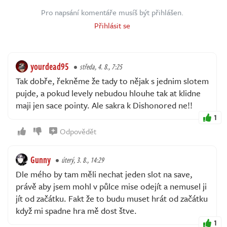
Pro napsání komentáře musíš být přihlášen.
Přihlásit se
yourdead95
středa, 4. 8., 7:25
Tak dobře, řekněme že tady to nějak s jednim slotem
pujde, a pokud levely nebudou hlouhe tak at klidne
maji jen sace pointy. Ale sakra k Dishonored ne!!
1
Odpovědět
Gunny
úterý, 3. 8., 14:29
Dle mého by tam měli nechat jeden slot na save,
právě aby jsem mohl v půlce mise odejít a nemusel ji
jít od začátku. Fakt že to budu muset hrát od začátku
když mi spadne hra mě dost štve.
1