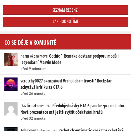
SEZNAM RECENZÍ
JAK HODNOTÍME
CO SE DĚJE V KOMUNITĚ
narm
Gothic 1 Remake dostane podporu modů i
okomentoval
legendární Marvin Mode
před 9 minutami
scretchy0027
Vrchol chamtivosti? Rockstar
okomentoval
schytává kritiku za GTA 6
před 26 minutami
Dazlirn
Předobjednávky GTA 6 jsou bezprecedentní.
okomentoval
Nová prezentace má ještě zvýšit očekávání hráčů
před 32 minutami
JohnHonza
Vrchol chamtivosti? Rockstar schytává
okomentoval