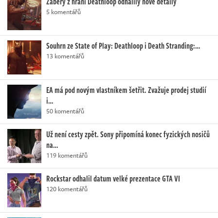
Záběry z hraní Deathloop odhalily nové detaily
5 komentářů
Souhrn ze State of Play: Deathloop i Death Stranding:…
13 komentářů
EA má pod novým vlastníkem šetřit. Zvažuje prodej studií
i…
50 komentářů
Už není cesty zpět. Sony připomíná konec fyzických nosičů
na…
119 komentářů
Rockstar odhalil datum velké prezentace GTA VI
120 komentářů