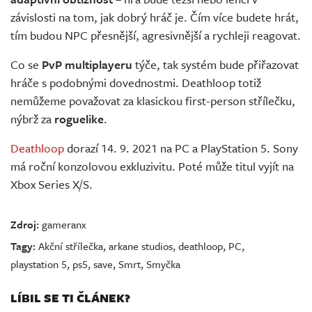
závislosti na tom, jak dobrý hráč je. Čím více budete hrát,
tím budou NPC přesnější, agresivnější a rychleji reagovat.
Co se
PvP multiplayeru
týče, tak systém bude přiřazovat
hráče s podobnými dovednostmi. Deathloop totiž
nemůžeme považovat za klasickou first-person střílečku,
nýbrž za
roguelike
.
Deathloop
dorazí 14. 9. 2021 na PC a PlayStation 5. Sony
má roční konzolovou exkluzivitu. Poté může titul vyjít na
Xbox Series X/S.
Zdroj:
gameranx
Tagy:
Akční střílečka
,
arkane studios
,
deathloop
,
PC
,
playstation 5
,
ps5
,
save
,
Smrt
,
Smyčka
LÍBIL SE TI ČLÁNEK?