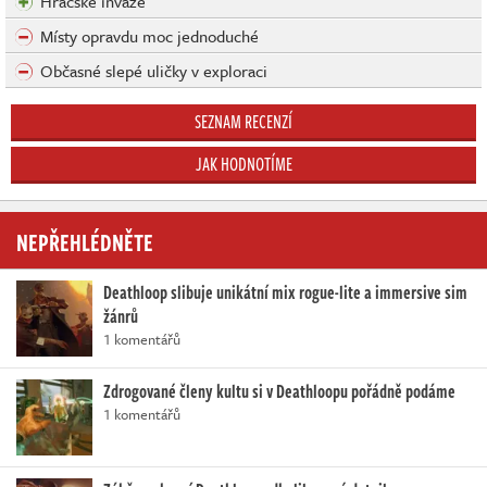
Hráčské invaze
Místy opravdu moc jednoduché
Občasné slepé uličky v exploraci
SEZNAM RECENZÍ
JAK HODNOTÍME
NEPŘEHLÉDNĚTE
Deathloop slibuje unikátní mix rogue-lite a immersive sim
žánrů
1 komentářů
Zdrogované členy kultu si v Deathloopu pořádně podáme
1 komentářů