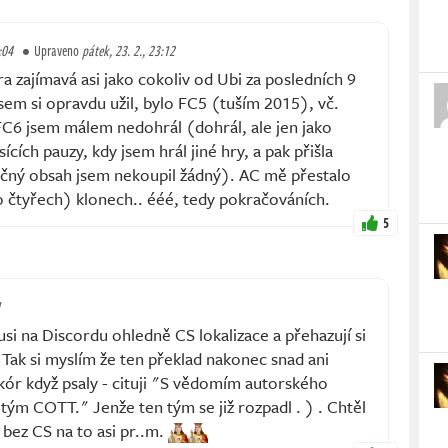
:04
Upraveno
pátek, 23. 2., 23:12
a zajímavá asi jako cokoliv od Ubi za posledních 9
jsem si opravdu užil, bylo FC5 (tuším 2015), vč.
FC6 jsem málem nedohrál (dohrál, ale jen jako
cích pauzy, kdy jsem hrál jiné hry, a pak přišla
ečný obsah jsem nekoupil žádný). AC mě přestalo
o čtyřech) klonech.. ééé, tedy pokračováních.
5
1
usi na Discordu ohledně CS lokalizace a přehazují si
Tak si myslím že ten překlad nakonec snad ani
kór když psaly - cituji "S vědomím autorského
 tým COTT." Jenže ten tým se již rozpadl . ) . Chtěl
 bez CS na to asi pr..m.