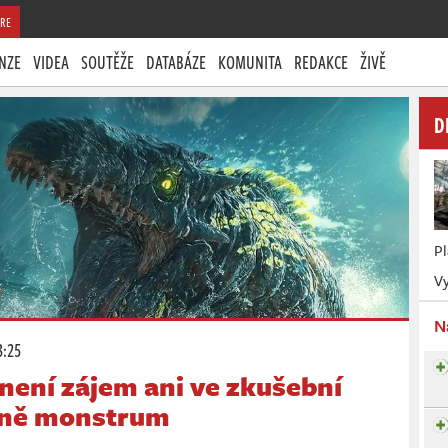
RE
NZE
VIDEA
SOUTĚŽE
DATABÁZE
KOMUNITA
REDAKCE
ŽIVĚ
D
P
Vy
N
3:25
není zájem ani ve zkušební
zóně monstrum