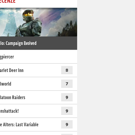
ECENZE
lo: Campaign Evolved
gpiercer
arlet Deer Inn
8
lworld
7
latoon Raiders
9
nshattack!
9
e Alters: Last Variable
9