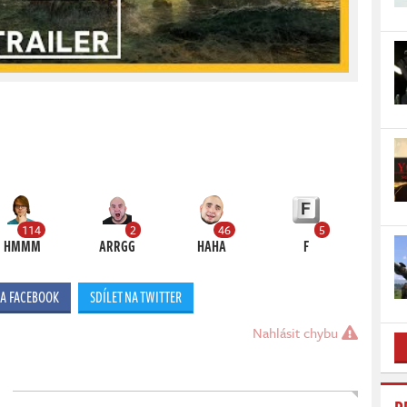
114
2
46
5
HMMM
ARRGG
HAHA
F
NA FACEBOOK
SDÍLET NA TWITTER
Nahlásit chybu