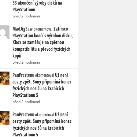
33 ukončení výroby disků na
PlayStationu
před 2 hodinami
MadJigSaw
Zatímco
okomentoval
PlayStation končí s výrobou disků,
Xbox se zaměřuje na zpětnou
kompatibilitu a převod fyzických
kopií
před 2 hodinami
PanPrcstenu
Už není
okomentoval
cesty zpět. Sony připomíná konec
fyzických nosičů na krabicích
PlayStationu 5
před 2 hodinami
PanPrcstenu
Už není
okomentoval
cesty zpět. Sony připomíná konec
fyzických nosičů na krabicích
PlayStationu 5