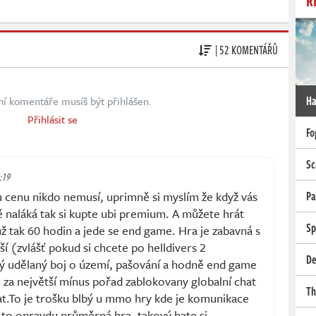
R
| 52 KOMENTÁŘŮ
Ha
ní komentáře musíš být přihlášen.
Přihlásit se
Fo
Sc
9:19
ou cenu nikdo nemusí, uprimně si myslím že když vás
Pa
 naláká tak si kupte ubi premium. A můžete hrát
Sp
 už tak 60 hodin a jede se end game. Hra je zabavná s
í (zvlášť pokud si chcete po helldivers 2
De
zký udělaný boj o území, pašování a hodně end game
 za největší mínus pořad zablokovany globalní chat
Th
at.To je trošku blbý u mmo hry kde je komunikace
je to opravdu průměrná hra, takový hate si