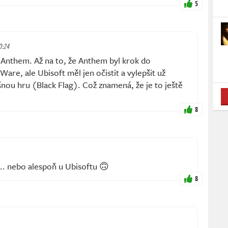
5
0:24
 Anthem. Až na to, že Anthem byl krok do
re, ale Ubisoft měl jen očistit a vylepšit už
nou hru (Black Flag). Což znamená, že je to ještě
8
.. nebo alespoň u Ubisoftu 🙃
8