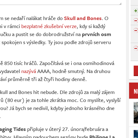
ům se nedaří nalákat hráče do
Skull and Bones
. O
ni v rámci
bezplatné zkušební verze
, kdy si každý
učku a pustit se do dobrodružství na
prvních osm
 spokojen s výsledky. Ty jsou podle zdrojů serveru
žně 850 tisíc hráčů. Započítává se i ona osmihodinová
 vydavatel
nazývá
AAAA, hodně smutný. Na druhou
ví průměrně tři až čtyři hodiny denně.
N
kull and Bones hit nebude. Dle zdrojů za malý zájem
rů (80 eur) je za tohle zkrátka moc. Co myslíte, vyslyší
evou? Já bych se nedivil, kdyby jednoho krásného dne
.
aging Tides
připluje v úterý 27. února/februára a
ké bitvy. Hlavním padouchem sezóny bude
Philippe La