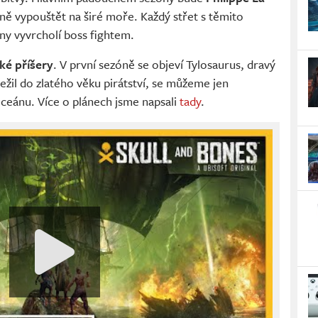
upně vypouštět na širé moře. Každý střet s těmito
ny vyvrcholí boss fightem.
ké příšery
. V první sezóně se objeví Tylosaurus, dravý
řežil do zlatého věku pirátství, se můžeme jen
ceánu. Více o plánech jsme napsali
tady
.