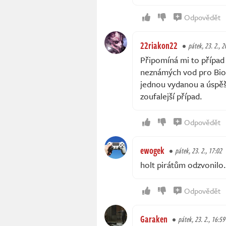
Odpovědět
22riakon22
pátek, 23. 2., 2
Připomíná mi to případ
neznámých vod pro BioWa
jednou vydanou a úspěš
zoufalejší případ.
Odpovědět
ewogek
pátek, 23. 2., 17:02
holt pirátům odzvonilo.
Odpovědět
Garaken
pátek, 23. 2., 16:59