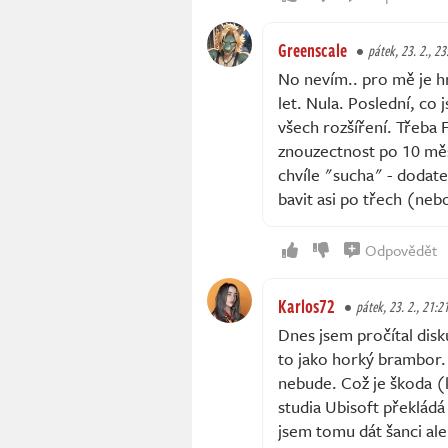
Greenscale
pátek, 23. 2., 23
No nevím.. pro mě je hr
let. Nula. Poslední, co 
všech rozšíření. Třeba 
znouzectnost po 10 měsí
chvíle "sucha" - dodat
bavit asi po třech (neb
Odpovědět
Karlos72
pátek, 23. 2., 21:2
Dnes jsem pročítal disk
to jako horký brambor. 
nebude. Což je škoda (
studia Ubisoft překládá
jsem tomu dát šanci ale