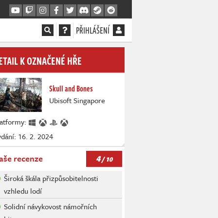
PŘIHLÁŠENÍ
ETAIL K OZNAČENÉ HŘE
Skull and Bones
Ubisoft Singapore
latformy:
dání: 16. 2. 2024
4
aše recenze
/ 10
Široká škála přizpůsobitelnosti
vzhledu lodí
Solidní návykovost námořních