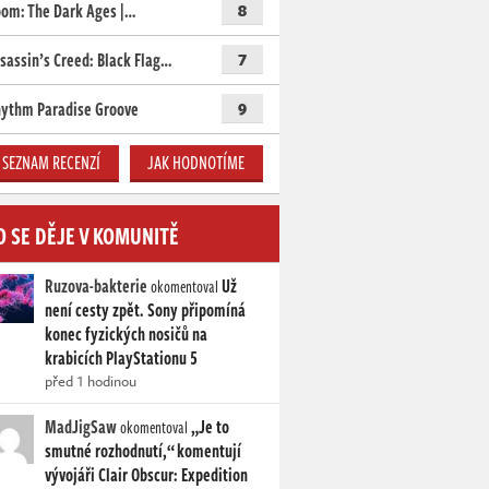
om: The Dark Ages |…
8
sassin’s Creed: Black Flag…
7
ythm Paradise Groove
9
SEZNAM RECENZÍ
JAK HODNOTÍME
O SE DĚJE V KOMUNITĚ
Ruzova-bakterie
Už
okomentoval
není cesty zpět. Sony připomíná
konec fyzických nosičů na
krabicích PlayStationu 5
před 1 hodinou
MadJigSaw
„Je to
okomentoval
smutné rozhodnutí,“ komentují
vývojáři Clair Obscur: Expedition