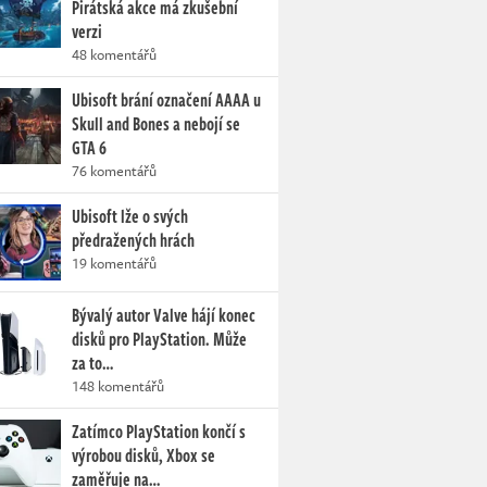
Pirátská akce má zkušební
verzi
48 komentářů
Ubisoft brání označení AAAA u
Skull and Bones a nebojí se
GTA 6
76 komentářů
Ubisoft lže o svých
předražených hrách
19 komentářů
Bývalý autor Valve hájí konec
disků pro PlayStation. Může
za to…
148 komentářů
Zatímco PlayStation končí s
výrobou disků, Xbox se
zaměřuje na…