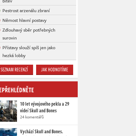
bitev
Pestrost arzenálu zbraní
Němost hlavní postavy
Zdlouhavý sběr potřebných
surovin
Přístavy slouží spíš jen jako
hezká lobby
SEZNAM RECENZÍ
JAK HODNOTÍME
EPŘEHLÉDNĚTE
10 let vývojového pekla a 29
videí Skull and Bones
24 komentářů
Vychází Skull and Bones.