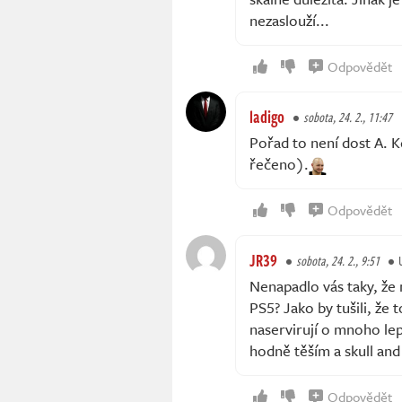
nezaslouží...
Odpovědět
ladigo
sobota, 24. 2., 11:47
Pořad to není dost A. 
řečeno).
Odpovědět
JR39
sobota, 24. 2., 9:51
Nenapadlo vás taky, že 
PS5? Jako by tušili, že
naservirují o mnoho lep
hodně těším a skull an
Odpovědět