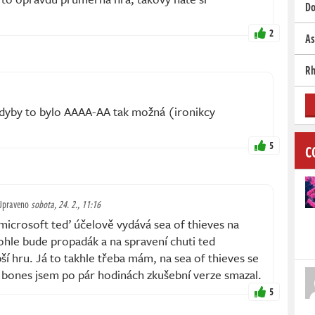
Do
2
As
Rh
Kdyby to bylo AAAA-AA tak možná (ironikcy
5
C
Upraveno
sobota, 24. 2., 11:16
microsoft teď účelově vydává sea of thieves na
 tohle bude propadák a na spravení chuti ted
ší hru. Já to takhle třeba mám, na sea of thieves se
d bones jsem po pár hodinách zkušební verze smazal.
5