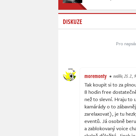
DISKUZE
Pro napsá
moremonty
neděle, 25. 2., 
Tak koupit si to za pln
8 hodin free dostatečně
než to slevní. Hraju to
kamárády o to zábavnějš
zarelaxovat), je tu he
eventů. Já osobně beru
a zablokovaný voice ch
skalně důležitá. Jinak 