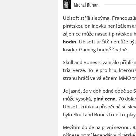
Michal Burian
Ubisoft střílí slepýma. Francouz
pirátskou onlinovku není zájem a
zájemce může nasadit pirátskou h
hodin
. Ubisoft určitě nemůže být
Insider Gaming hodně špatné.
Skull and Bones si zahrálo přibli
trial verze. To je pro hru, kterou
stranu hráči ve válečném MMO trá
Je jasné, že v dohledné době ze S
může vysoká,
plná cena
. 70 dola
Ubisoft kritiku a přispěchá se sl
bylo Skull and Bones free-to-play
Mezitím dojde na první sezónu.
R
přinese první legendární piráts