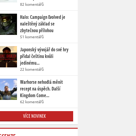
82 komentářů
Halo: Campaign Evolved je
naleštěný základ se
zbytečnou přílohou
51 komentářů
Japonský vývojář do své hry
přidal češtinu kvůli
jedinému…
22 komentářů
Warhorse nehodlá měnit
recept na úspěch. Další
Kingdom Come…
62 komentářů
VÍCE NOVINEK