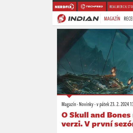
REALMERCH.STO
MAGAZÍN
RECE
Magazín
·
Novinky
·
v pátek
23. 2. 2024 1
O Skull and Bones 
verzi. V první se