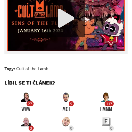
Tagy:
Cult of the Lamb
LÍBIL SE TI ČLÁNEK?
27
9
117
WOW
MEH
HMMM
3
0
0