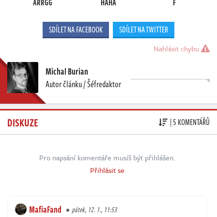
ARRGG
HAHA
F
SDÍLET NA FACEBOOK
SDÍLET NA TWITTER
Nahlásit chybu
Michal Burian
Autor článku / Šéfredaktor
DISKUZE
| 5 KOMENTÁŘŮ
Pro napsání komentáře musíš být přihlášen.
Přihlásit se
MafiaFand
pátek, 12. 1., 11:53