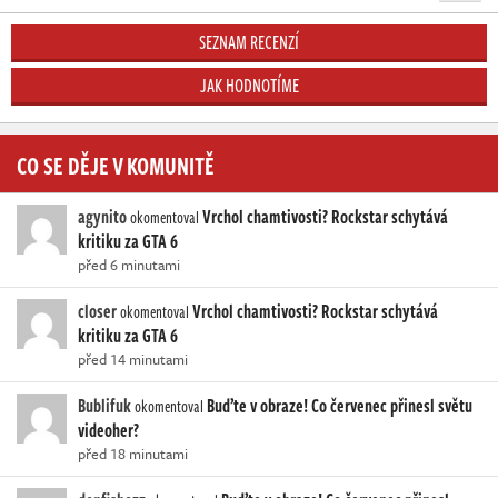
SEZNAM RECENZÍ
JAK HODNOTÍME
CO SE DĚJE V KOMUNITĚ
agynito
Vrchol chamtivosti? Rockstar schytává
okomentoval
kritiku za GTA 6
před 6 minutami
closer
Vrchol chamtivosti? Rockstar schytává
okomentoval
kritiku za GTA 6
před 14 minutami
Bublifuk
Buďte v obraze! Co červenec přinesl světu
okomentoval
videoher?
před 18 minutami