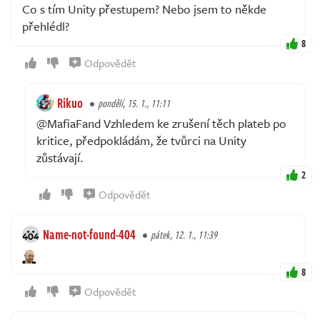
Co s tím Unity přestupem? Nebo jsem to někde
přehlédl?
8
Odpovědět
Rikuo
pondělí, 15. 1., 11:11
@MafiaFand Vzhledem ke zrušení těch plateb po
kritice, předpokládám, že tvůrci na Unity
zůstávají.
2
Odpovědět
Name-not-found-404
pátek, 12. 1., 11:39
8
Odpovědět