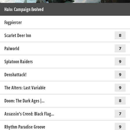
Halo: Campaign Evolved
Fogpiercer
Scarlet Deer Inn
8
Palworld
7
Splatoon Raiders
9
Denshattack!
9
The Alters: Last Variable
9
Doom: The Dark Ages |…
8
Assassin’s Creed: Black Flag…
7
Rhythm Paradise Groove
9