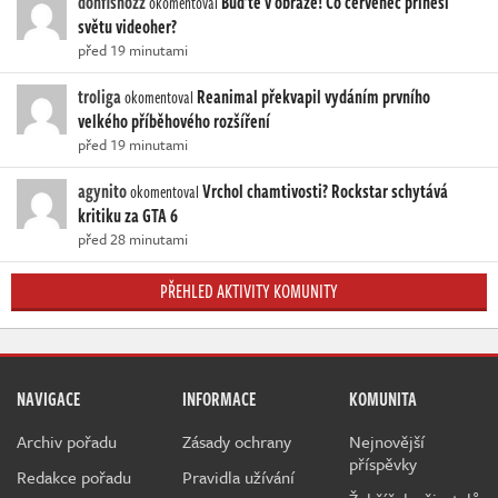
donfishozz
Buďte v obraze! Co červenec přinesl
okomentoval
světu videoher?
před 19 minutami
troliga
Reanimal překvapil vydáním prvního
okomentoval
velkého příběhového rozšíření
před 19 minutami
agynito
Vrchol chamtivosti? Rockstar schytává
okomentoval
kritiku za GTA 6
před 28 minutami
PŘEHLED AKTIVITY KOMUNITY
NAVIGACE
INFORMACE
KOMUNITA
Archiv pořadu
Zásady ochrany
Nejnovější
příspěvky
Redakce pořadu
Pravidla užívání