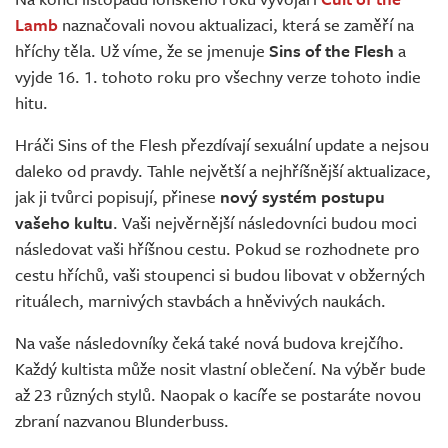
Živě
Lamb
naznačovali novou aktualizaci, která se zaměří na
hříchy těla. Už víme, že se jmenuje
Sins of the Flesh
a
vyjde 16. 1. tohoto roku pro všechny verze tohoto indie
hitu.
Hráči Sins of the Flesh přezdívají sexuální update a nejsou
daleko od pravdy. Tahle největší a nejhříšnější aktualizace,
jak ji tvůrci popisují, přinese
nový systém postupu
vašeho kultu
. Vaši nejvěrnější následovníci budou moci
následovat vaši hříšnou cestu. Pokud se rozhodnete pro
cestu hříchů, vaši stoupenci si budou libovat v obžerných
rituálech, marnivých stavbách a hněvivých naukách.
Na vaše následovníky čeká také nová budova krejčího.
Každý kultista může nosit vlastní oblečení. Na výběr bude
až 23 různých stylů. Naopak o kacíře se postaráte novou
zbraní nazvanou Blunderbuss.