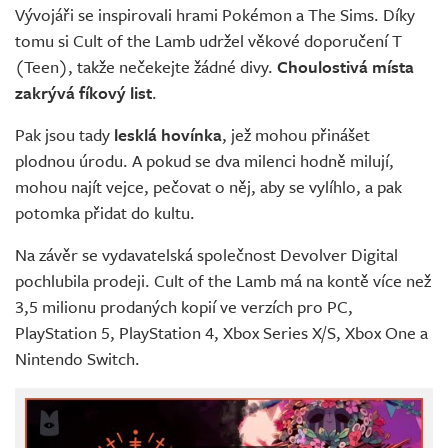
Vývojáři se inspirovali hrami Pokémon a The Sims. Díky
tomu si Cult of the Lamb udržel věkové doporučení T
(Teen), takže nečekejte žádné divy.
Choulostivá místa
zakrývá fíkový list
.
Pak jsou tady
lesklá hovínka
, jež mohou přinášet
plodnou úrodu. A pokud se dva milenci hodně milují,
mohou najít vejce, pečovat o něj, aby se vylíhlo, a pak
potomka přidat do kultu.
Na závěr se vydavatelská společnost Devolver Digital
pochlubila prodeji. Cult of the Lamb má na kontě více než
3,5 milionu prodaných kopií ve verzích pro PC,
PlayStation 5, PlayStation 4, Xbox Series X/S, Xbox One a
Nintendo Switch.