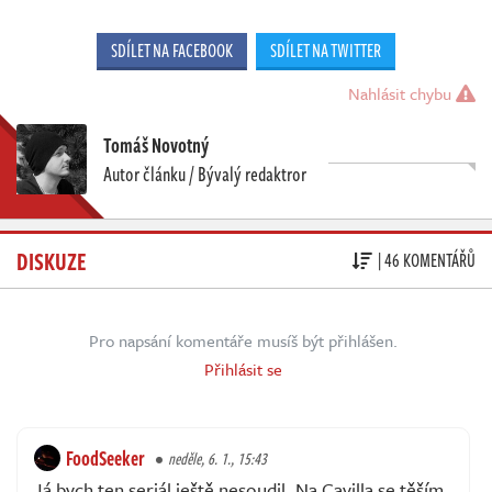
SDÍLET NA FACEBOOK
SDÍLET NA TWITTER
Nahlásit chybu
Tomáš Novotný
Autor článku / Bývalý redaktror
DISKUZE
| 46 KOMENTÁŘŮ
Pro napsání komentáře musíš být přihlášen.
Přihlásit se
FoodSeeker
neděle, 6. 1., 15:43
Já bych ten seriál ještě nesoudil. Na Cavilla se těším,