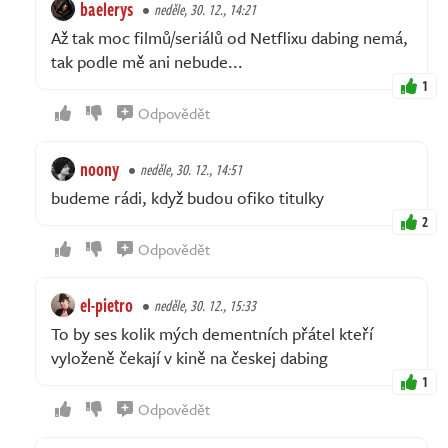
baelerys
neděle, 30. 12., 14:21
Až tak moc filmů/seriálů od Netflixu dabing nemá,
tak podle mě ani nebude...
1
Odpovědět
noony
neděle, 30. 12., 14:51
budeme rádi, když budou ofiko titulky
2
Odpovědět
el-pietro
neděle, 30. 12., 15:33
To by ses kolik mých dementních přátel kteří
vyloženě čekají v kině na českej dabing
1
Odpovědět