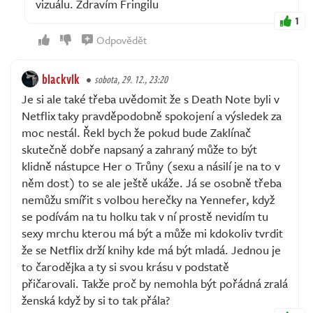
vizuálu. Zdravím Fringilu
1
Odpovědět
blackvlk
sobota, 29. 12., 23:20
Je si ale také třeba uvědomit že s Death Note byli v
Netflix taky pravděpodobně spokojení a výsledek za
moc nestál. Řekl bych že pokud bude Zaklínač
skutečně dobře napsaný a zahraný může to být
klidně nástupce Her o Trůny (sexu a násilí je na to v
něm dost) to se ale ještě ukáže. Já se osobně třeba
nemůžu smířit s volbou herečky na Yennefer, když
se podívám na tu holku tak v ní prostě nevidím tu
sexy mrchu kterou má být a může mi kdokoliv tvrdit
že se Netflix drží knihy kde má být mladá. Jednou je
to čarodějka a ty si svou krásu v podstatě
přičarovali. Takže proč by nemohla být pořádná zralá
ženská když by si to tak přála?