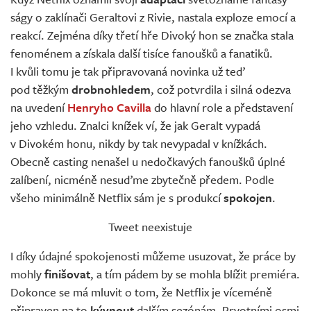
Živě
ságy o zaklínači Geraltovi z Rivie, nastala exploze emocí a
reakcí. Zejména díky třetí hře Divoký hon se značka stala
fenoménem a získala další tisíce fanoušků a fanatiků.
I kvůli tomu je tak připravovaná novinka už teď
pod těžkým
drobnohledem
, což potvrdila i silná odezva
na uvedení
Henryho Cavilla
do hlavní role a představení
jeho vzhledu. Znalci knížek ví, že jak Geralt vypadá
v Divokém honu, nikdy by tak nevypadal v knížkách.
Obecně casting nenašel u nedočkavých fanoušků úplné
zalíbení, nicméně nesuďme zbytečně předem. Podle
všeho minimálně Netflix sám je s produkcí
spokojen
.
Tweet neexistuje
I díky údajné spokojenosti můžeme usuzovat, že práce by
mohly
finišovat
, a tím pádem by se mohla blížit premiéra.
Dokonce se má mluvit o tom, že Netflix je víceméně
připraven na to
kývnout
dalším sezónám. Prvotními osmi