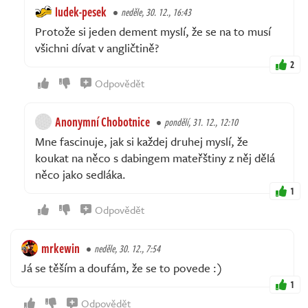
ludek-pesek
neděle, 30. 12., 16:43
Protože si jeden dement myslí, že se na to musí
všichni dívat v angličtině?
2
Odpovědět
Anonymní Chobotnice
pondělí, 31. 12., 12:10
Mne fascinuje, jak si každej druhej myslí, že
koukat na něco s dabingem mateřštiny z něj dělá
něco jako sedláka.
1
Odpovědět
mrkewin
neděle, 30. 12., 7:54
Já se těším a doufám, že se to povede :)
1
Odpovědět