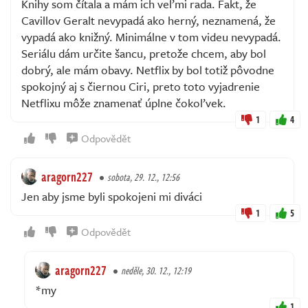
Knihy som čítala a mám ich veľmi rada. Fakt, že
Cavillov Geralt nevypadá ako herný, neznamená, že
vypadá ako knižný. Minimálne v tom videu nevypadá.
Seriálu dám určite šancu, pretože chcem, aby bol
dobrý, ale mám obavy. Netflix by bol totiž pôvodne
spokojný aj s čiernou Ciri, preto toto vyjadrenie
Netflixu môže znamenať úplne čokoľvek.
1
4
Odpovědět
aragorn227
sobota, 29. 12., 12:56
Jen aby jsme byli spokojeni mi diváci
1
5
Odpovědět
aragorn227
neděle, 30. 12., 12:19
*my
1