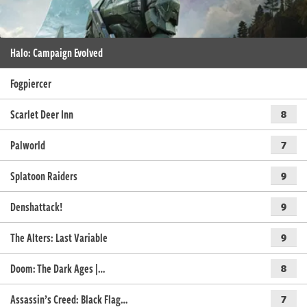
Halo: Campaign Evolved
Fogpiercer
Scarlet Deer Inn
8
Palworld
7
Splatoon Raiders
9
Denshattack!
9
The Alters: Last Variable
9
Doom: The Dark Ages |…
8
Assassin’s Creed: Black Flag…
7