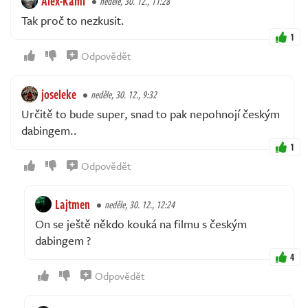
Alex-Kami
neděle, 30. 12., 11:28
Tak proč to nezkusit.
1
Odpovědět
joseleke
neděle, 30. 12., 9:32
Určitě to bude super, snad to pak nepohnojí českým
dabingem..
1
Odpovědět
Lajtmen
neděle, 30. 12., 12:24
On se ještě někdo kouká na filmu s českým
dabingem ?
4
Odpovědět