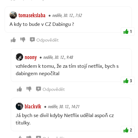
tomasekslaba
neděle, 30. 12., 7:52
A kdy to bude v CZ Dabingu ?
1
Odpovědět
noony
neděle, 30. 12., 9:48
vzhledem k tomu, že za tím stojí netflix, bych s
dabingem nepočítal
3
Odpovědět
blackvlk
neděle, 30. 12., 14:21
Já bych se divil kdyby Netflix udělal aspoň cz
titulky.
2