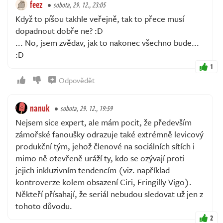
feez
sobota, 29. 12., 23:05
Když to píšou takhle veřejně, tak to přece musí
dopadnout dobře ne? :D
... No, jsem zvědav, jak to nakonec všechno bude...
:D
1
Odpovědět
nanuk
sobota, 29. 12., 19:59
Nejsem sice expert, ale mám pocit, že především
zámořské fanoušky odrazuje také extrémně levicový
produkční tým, jehož členové na sociálních sítích i
mimo ně otevřeně uráží ty, kdo se ozývají proti
jejich inkluzivním tendencím (viz. například
kontroverze kolem obsazení Ciri, Fringilly Vigo).
Někteří přísahají, že seriál nebudou sledovat už jen z
tohoto důvodu.
2