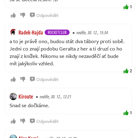
1
Odpovědět
Radek-Hajda
ROCKETCLUB
neděle, 30. 12., 15:34
a to je právě ono, budou stát dva tábory proti sobě.
Jedni co znají podobu Geralta z her a ti druzí co ho
znají z knížek. Nikomu se nikdy nezavděčí ať bude
mít jakýkoliv vzhled.
2
Odpovědět
Kiroute
neděle, 30. 12., 12:21
Snad se dočkáme.
1
Odpovědět