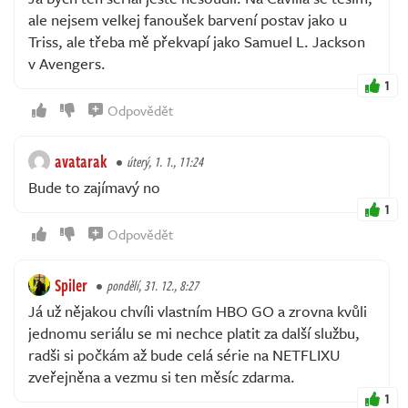
ale nejsem velkej fanoušek barvení postav jako u
Triss, ale třeba mě překvapí jako Samuel L. Jackson
v Avengers.
1
Odpovědět
avatarak
úterý, 1. 1., 11:24
Bude to zajímavý no
1
Odpovědět
Spiler
pondělí, 31. 12., 8:27
Já už nějakou chvíli vlastním HBO GO a zrovna kvůli
jednomu seriálu se mi nechce platit za další službu,
radši si počkám až bude celá série na NETFLIXU
zveřejněna a vezmu si ten měsíc zdarma.
1