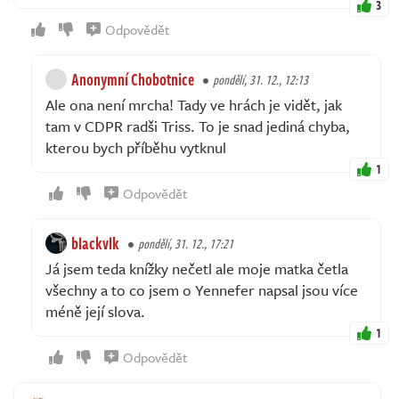
3
Odpovědět
Anonymní Chobotnice
pondělí, 31. 12., 12:13
Ale ona není mrcha! Tady ve hrách je vidět, jak
tam v CDPR radši Triss. To je snad jediná chyba,
kterou bych příběhu vytknul
1
Odpovědět
blackvlk
pondělí, 31. 12., 17:21
Já jsem teda knížky nečetl ale moje matka četla
všechny a to co jsem o Yennefer napsal jsou více
méně její slova.
1
Odpovědět