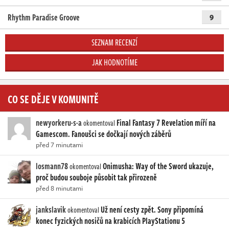
Rhythm Paradise Groove
9
SEZNAM RECENZÍ
JAK HODNOTÍME
CO SE DĚJE V KOMUNITĚ
newyorkeru-s-a
Final Fantasy 7 Revelation míří na
okomentoval
Gamescom. Fanoušci se dočkají nových záběrů
před 7 minutami
losmann78
Onimusha: Way of the Sword ukazuje,
okomentoval
proč budou souboje působit tak přirozeně
před 8 minutami
jankslavik
Už není cesty zpět. Sony připomíná
okomentoval
konec fyzických nosičů na krabicích PlayStationu 5