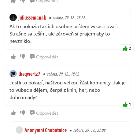
Odpovědět
juliussemanak
sobota, 29. 12., 18:22
Ak to pokazia tak ich osobne prídem vykastrovať.
Strašne sa teším, ale zároveň si prajem aby to
nevzniklo.
2
Odpovědět
theqwertz7
sobota, 29. 12., 18:02
Jestli to pokazí, naštvou velkou část komunity. Jak je
to vůbec s dějem, čerpá z knih, her, nebo
dohromady?
1
Odpovědět
Anonymní Chobotnice
sobota, 29. 12., 22:08