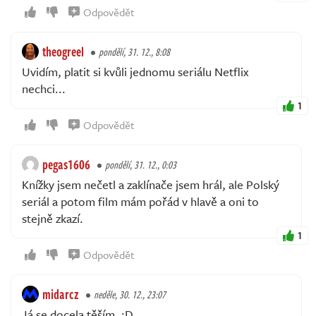
Odpovědět
theogreel
pondělí, 31. 12., 8:08
Uvidím, platit si kvůli jednomu seriálu Netflix
nechci...
1
Odpovědět
pegas1606
pondělí, 31. 12., 0:03
Knížky jsem nečetl a zaklínače jsem hrál, ale Polský
seriál a potom film mám pořád v hlavě a oni to
stejně zkazí.
1
Odpovědět
midarcz
neděle, 30. 12., 23:07
Já se docela těším. :D