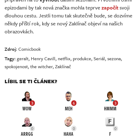
epizodami by tak nová značka mohla teprve
započít
svoji
dlouhou cestu. Jestli tomu tak skutečně bude, se dozvíme
někdy příští rok, kdy se nový Zaklínač objeví na našich
obrazovkách.
Zdroj:
Comicbook
Tagy:
geralt
,
Henry Cavill
,
netflix
,
produkce
,
Seriál
,
sezona
,
spokojenost
,
the witcher
,
Zaklínač
LÍBIL SE TI ČLÁNEK?
3
6
3
WOW
MEH
HMMM
0
0
0
ARRGG
HAHA
F