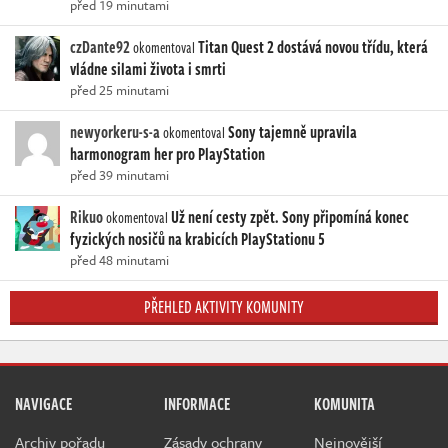
před 19 minutami
czDante92
Titan Quest 2 dostává novou třídu, která
okomentoval
vládne silami života i smrti
před 25 minutami
newyorkeru-s-a
Sony tajemně upravila
okomentoval
harmonogram her pro PlayStation
před 39 minutami
Rikuo
Už není cesty zpět. Sony připomíná konec
okomentoval
fyzických nosičů na krabicích PlayStationu 5
před 48 minutami
PŘEHLED AKTIVITY KOMUNITY
NAVIGACE
INFORMACE
KOMUNITA
Archiv pořadu
Zásady ochrany
Nejnovější