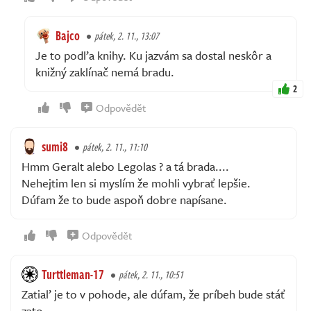
Bajco
pátek, 2. 11., 13:07
Je to podľa knihy. Ku jazvám sa dostal neskôr a
knižný zaklínač nemá bradu.
2
Odpovědět
sumi8
pátek, 2. 11., 11:10
Hmm Geralt alebo Legolas ? a tá brada....
Nehejtim len si myslím že mohli vybrať lepšie.
Dúfam že to bude aspoň dobre napísane.
Odpovědět
Turttleman-17
pátek, 2. 11., 10:51
Zatiaľ je to v pohode, ale dúfam, že príbeh bude stáť
zato.