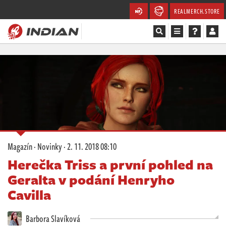
REALMERCH.STORE
Magazín
Recenze
Videa
Soutěže
Magazín
·
Novinky
·
2. 11. 2018 08:10
Databáze
Herečka Triss a první pohled na
Geralta v podání Henryho
Komunita
Cavilla
Redakce
Barbora Slavíková