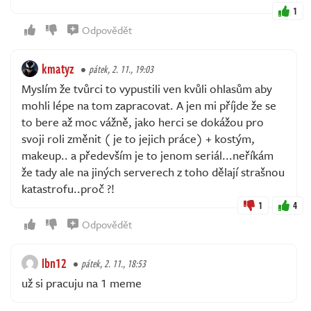
1
Odpovědět
kmatyz
pátek, 2. 11., 19:03
Myslím že tvůrci to vypustili ven kvůli ohlasům aby
mohli lépe na tom zapracovat. A jen mi příjde že se
to bere až moc vážně, jako herci se dokážou pro
svoji roli změnit ( je to jejich práce) + kostým,
makeup.. a především je to jenom seriál...neříkám
že tady ale na jiných serverech z toho dělají strašnou
katastrofu..proč ?!
1
4
Odpovědět
lbn12
pátek, 2. 11., 18:53
už si pracuju na 1 meme