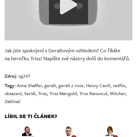
Jak jste spokojení s Geraltovým vzhledem? Co říkáte
na herečku Triss? Napište své názory dolů do komentářů.
Zdroj:
vg247
Tagy:
Anna Shaffer
,
geralt
,
geralt z rivie
,
Henry Cavill
,
netflix
,
obsazení
,
Seriál
,
Triss
,
Triss Marigold
,
Triss Ranuncul
,
Witcher
,
Zaklínač
LÍBIL SE TI ČLÁNEK?