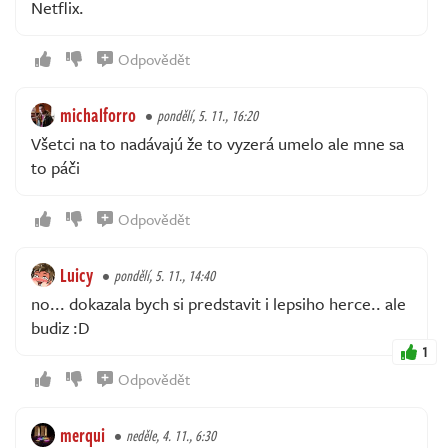
Netflix.
Odpovědět
michalforro
pondělí, 5. 11., 16:20
Všetci na to nadávajú že to vyzerá umelo ale mne sa
to páči
Odpovědět
Luicy
pondělí, 5. 11., 14:40
no... dokazala bych si predstavit i lepsiho herce.. ale
budiz :D
1
Odpovědět
merqui
neděle, 4. 11., 6:30