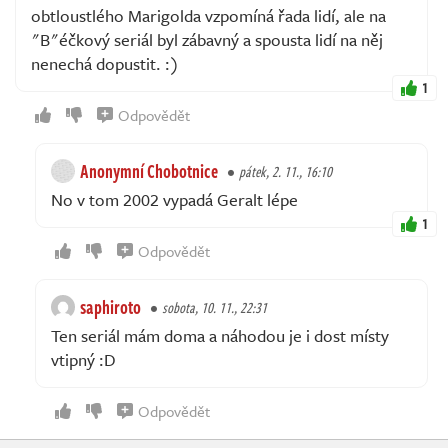
obtloustlého Marigolda vzpomíná řada lidí, ale na
"B"éčkový seriál byl zábavný a spousta lidí na něj
nenechá dopustit. :)
1
Odpovědět
Anonymní Chobotnice
pátek, 2. 11., 16:10
No v tom 2002 vypadá Geralt lépe
1
Odpovědět
saphiroto
sobota, 10. 11., 22:31
Ten seriál mám doma a náhodou je i dost místy
vtipný :D
Odpovědět