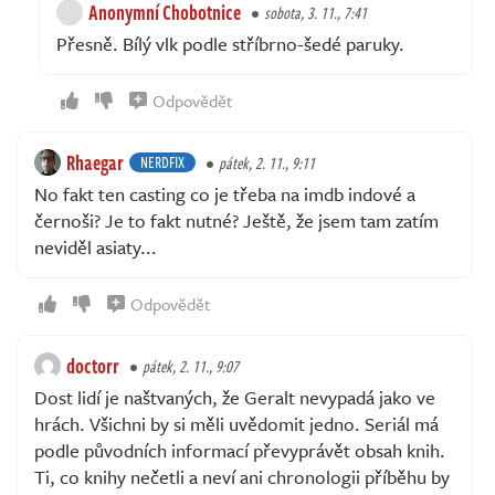
Anonymní Chobotnice
sobota, 3. 11., 7:41
Přesně. Bílý vlk podle stříbrno-šedé paruky.
Odpovědět
Rhaegar
NERDFIX
pátek, 2. 11., 9:11
No fakt ten casting co je třeba na imdb indové a
černoši? Je to fakt nutné? Ještě, že jsem tam zatím
neviděl asiaty...
Odpovědět
doctorr
pátek, 2. 11., 9:07
Dost lidí je naštvaných, že Geralt nevypadá jako ve
hrách. Všichni by si měli uvědomit jedno. Seriál má
podle původních informací převyprávět obsah knih.
Ti, co knihy nečetli a neví ani chronologii příběhu by