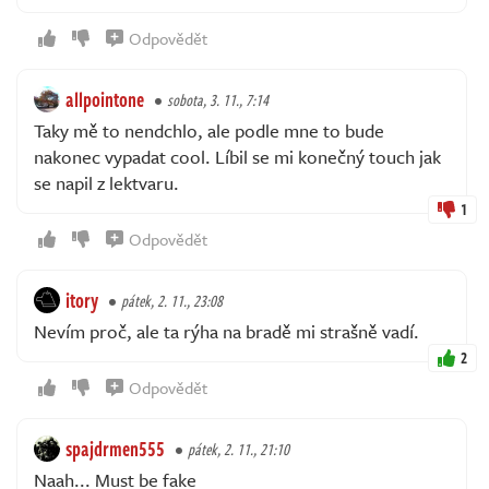
Odpovědět
allpointone
sobota, 3. 11., 7:14
Taky mě to nendchlo, ale podle mne to bude
nakonec vypadat cool. Líbil se mi konečný touch jak
se napil z lektvaru.
1
Odpovědět
itory
pátek, 2. 11., 23:08
Nevím proč, ale ta rýha na bradě mi strašně vadí.
2
Odpovědět
spajdrmen555
pátek, 2. 11., 21:10
Naah... Must be fake