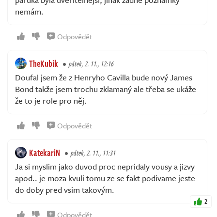
nemám.
Odpovědět
TheKubik
pátek, 2. 11., 12:16
Doufal jsem že z Henryho Cavilla bude nový James
Bond takže jsem trochu zklamaný ale třeba se ukáže
že to je role pro něj.
Odpovědět
KatekariN
pátek, 2. 11., 11:31
Ja si myslim jako duvod proc nepridaly vousy a jizvy
apod.. je moza kvuli tomu ze se fakt podivame jeste
do doby pred vsim takovým.
2
Odpovědět