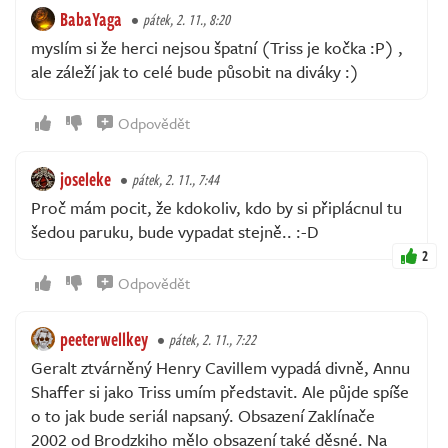
BabaYaga
pátek, 2. 11., 8:20
myslím si že herci nejsou špatní (Triss je kočka :P) ,
ale záleží jak to celé bude působit na diváky :)
Odpovědět
joseleke
pátek, 2. 11., 7:44
Proč mám pocit, že kdokoliv, kdo by si připlácnul tu
šedou paruku, bude vypadat stejně.. :-D
2
Odpovědět
peeterwellkey
pátek, 2. 11., 7:22
Geralt ztvárněný Henry Cavillem vypadá divně, Annu
Shaffer si jako Triss umím představit. Ale půjde spíše
o to jak bude seriál napsaný. Obsazení Zaklínače
2002 od Brodzkiho mělo obsazení také děsné. Na