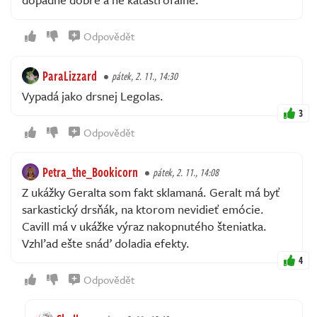
Odpovědět
ParaLizzard
pátek, 2. 11., 14:30
Vypadá jako drsnej Legolas.
3
Odpovědět
Petra_the_Bookicorn
pátek, 2. 11., 14:08
Z ukážky Geralta som fakt sklamaná. Geralt má byť
sarkastický drsňák, na ktorom nevidieť emócie.
Cavill má v ukážke výraz nakopnutého šteniatka.
Vzhľad ešte snáď doladia efekty.
4
Odpovědět