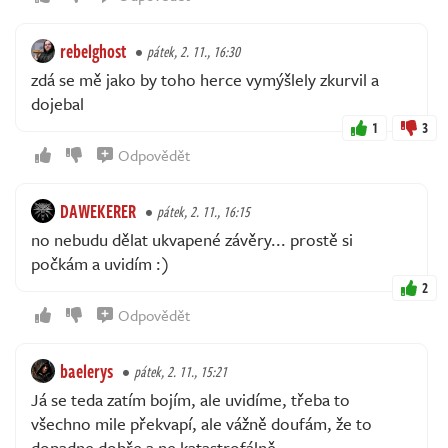
rebelghost
pátek, 2. 11., 16:30
zdá se mě jako by toho herce vymýšlely zkurvil a
dojebal
1
3
Odpovědět
DAWEKERER
pátek, 2. 11., 16:15
no nebudu dělat ukvapené závěry... prostě si
počkám a uvidím :)
2
Odpovědět
baelerys
pátek, 2. 11., 15:21
Já se teda zatím bojím, ale uvidíme, třeba to
všechno mile překvapí, ale vážně doufám, že to
dopadne dobře a ne katastrofálně.