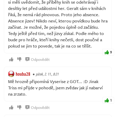
si měli uvědomit, že příběhy knih se odehrávají i
desítky let před událostmi her. Geralt sám v knihách
řiká, že nemá rád plnovous. Proto jeho absence.
Absence jizev? Nikdo neví, kterou povídkou bude hra
začínat. Je možné, že pojedou úplně od začátku.
Tedy ještě před tim, než jizvy získal. Podle mého to
bude pro hráče, kteří knihy nečetli, dost poučné a
pokud se jim to povede, tak je na co se těšit.
9
Odpovědět
houba28
pátek, 2. 11., 8:21
Mě hrozně připomíná Vyserise z GOT... :D Jinak
Triss mi přijde v pohodě, jsem zvědav jak jí nabarví
na zrzato.
1
Odpovědět