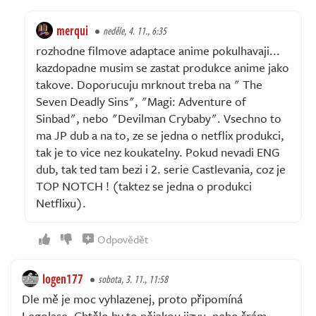
merqui
neděle, 4. 11., 6:35
rozhodne filmove adaptace anime pokulhavaji...
kazdopadne musim se zastat produkce anime jako
takove. Doporucuju mrknout treba na " The
Seven Deadly Sins", "Magi: Adventure of
Sinbad", nebo "Devilman Crybaby". Vsechno to
ma JP dub a na to, ze se jedna o netflix produkci,
tak je to vice nez koukatelny. Pokud nevadi ENG
dub, tak ted tam bezi i 2. serie Castlevania, coz je
TOP NOTCH ! (taktez se jedna o produkci
Netflixu).
Odpovědět
logen177
sobota, 3. 11., 11:58
Dle mě je moc vyhlazenej, proto připomíná
Legolase. Chtělo by to nějakou jizvu, nebo šrám.