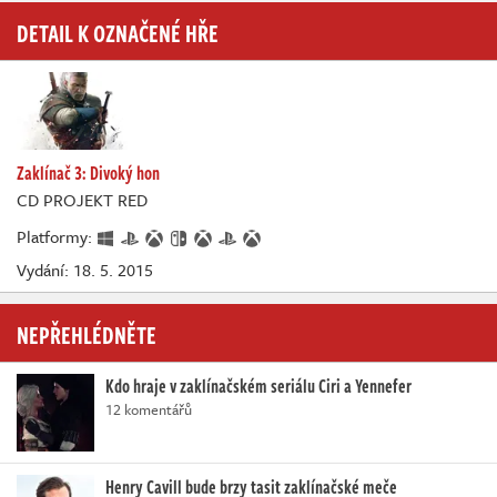
DETAIL K OZNAČENÉ HŘE
Zaklínač 3: Divoký hon
CD PROJEKT RED
Platformy:
Vydání: 18. 5. 2015
NEPŘEHLÉDNĚTE
Kdo hraje v zaklínačském seriálu Ciri a Yennefer
12 komentářů
Henry Cavill bude brzy tasit zaklínačské meče