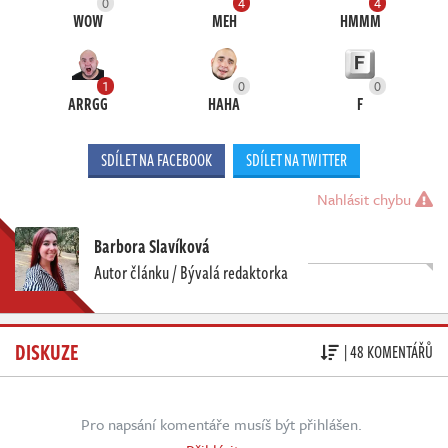
0
4
4
WOW
MEH
HMMM
1
0
0
ARRGG
HAHA
F
SDÍLET NA FACEBOOK
SDÍLET NA TWITTER
Nahlásit chybu
Barbora Slavíková
Autor článku / Bývalá redaktorka
DISKUZE
| 48 KOMENTÁŘŮ
Pro napsání komentáře musíš být přihlášen.