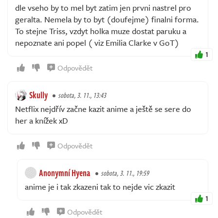
dle vseho by to mel byt zatim jen prvni nastrel pro
geralta. Nemela by to byt (doufejme) finalni forma.
To stejne Triss, vzdyt holka muze dostat paruku a
nepoznate ani popel ( viz Emilia Clarke v GoT)
1
Odpovědět
Skully
sobota, 3. 11., 13:43
Netflix nejdřív začne kazit anime a ještě se sere do
her a knížek xD
Odpovědět
Anonymní Hyena
sobota, 3. 11., 19:59
anime je i tak zkazeni tak to nejde vic zkazit
1
Odpovědět