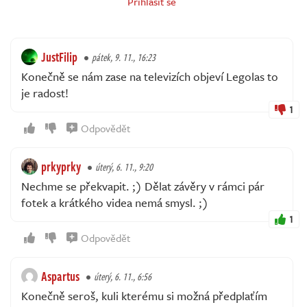
Přihlásit se
JustFilip
pátek, 9. 11., 16:23
Konečně se nám zase na televizích objeví Legolas to
je radost!
1
Odpovědět
prkyprky
úterý, 6. 11., 9:20
Nechme se překvapit. ;) Dělat závěry v rámci pár
fotek a krátkého videa nemá smysl. ;)
1
Odpovědět
Aspartus
úterý, 6. 11., 6:56
Konečně seroš, kuli kterému si možná předplaťím