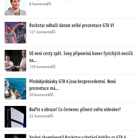
8 komentářů
Rockstar odhalil datum velké prezentace GTA VI
121 komentářů
Už není cesty zpět. Sony připomíná konec fyzických nosičů
na…
129 komentářů
Předobjednávky GTA 6 jsou bezprecedentní. Nová
prezentace má…
50 komentářů
Buďte v obraze! Co červenec přinesl světu videoher?
22 komentářů
Vrchol chamtivosti? Rockstar schytává kritiku za GTA 6