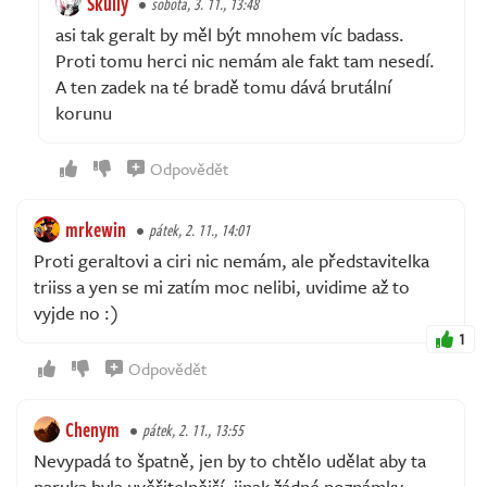
Skully
sobota, 3. 11., 13:48
asi tak geralt by měl být mnohem víc badass.
Proti tomu herci nic nemám ale fakt tam nesedí.
A ten zadek na té bradě tomu dává brutální
korunu
Odpovědět
mrkewin
pátek, 2. 11., 14:01
Proti geraltovi a ciri nic nemám, ale představitelka
triiss a yen se mi zatím moc nelibi, uvidime až to
vyjde no :)
1
Odpovědět
Chenym
pátek, 2. 11., 13:55
Nevypadá to špatně, jen by to chtělo udělat aby ta
paruka byla uvěřitelnější, jinak žádné poznámky