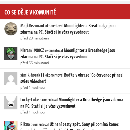
CO SE DĚJE V KOMUNITĚ
MajkRezonant
Moonlighter a Breathedge jsou
okomentoval
zdarma na PC. Stačí si je včas vyzvednout
před 28 minutami
Nitram1980CZ
Moonlighter a Breathedge jsou
okomentoval
zdarma na PC. Stačí si je včas vyzvednout
před 55 minutami
simik-horak11
Buďte v obraze! Co červenec přinesl
okomentoval
světu videoher?
před 1 hodinou
Lucky-Luke
Moonlighter a Breathedge jsou zdarma
okomentoval
na PC. Stačí si je včas vyzvednout
před 1 hodinou
Rikuo
Už není cesty zpět. Sony připomíná konec
okomentoval