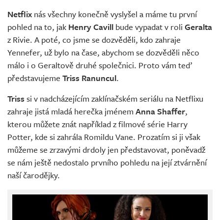
Živě
Netflix
nás všechny konečně vyslyšel a máme tu první
pohled na to, jak
Henry Cavill
bude vypadat v roli
Geralta
z Rivie. A poté, co jsme se dozvěděli, kdo zahraje
Yennefer, už bylo na čase, abychom se dozvěděli něco
málo i o Geraltově druhé společnici. Proto vám teď
představujeme
Triss Ranuncul
.
Triss
si v nadcházejícím zaklínačském seriálu na Netflixu
zahraje jistá mladá herečka jménem
Anna Shaffer
,
kterou můžete znát například z filmové série Harry
Potter, kde si zahrála Romildu Vane. Prozatím si ji však
můžeme se zrzavými drdoly jen představovat, poněvadž
se nám ještě nedostalo prvního pohledu na její ztvárnění
naší čarodějky.