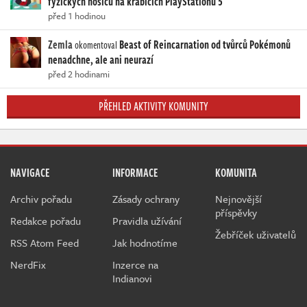
fyzických nosičů na krabicích PlayStationu 5
před 1 hodinou
Zemla
Beast of Reincarnation od tvůrců Pokémonů
okomentoval
nenadchne, ale ani neurazí
před 2 hodinami
PŘEHLED AKTIVITY KOMUNITY
NAVIGACE
INFORMACE
KOMUNITA
Archiv pořadu
Zásady ochrany
Nejnovější
příspěvky
Redakce pořadu
Pravidla užívání
Žebříček uživatelů
RSS Atom Feed
Jak hodnotíme
NerdFix
Inzerce na
Indianovi