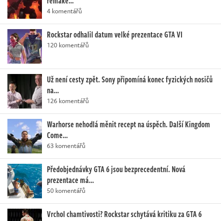
remake…
4 komentářů
Rockstar odhalil datum velké prezentace GTA VI
120 komentářů
Už není cesty zpět. Sony připomíná konec fyzických nosičů
na…
126 komentářů
Warhorse nehodlá měnit recept na úspěch. Další Kingdom
Come…
63 komentářů
Předobjednávky GTA 6 jsou bezprecedentní. Nová
prezentace má…
50 komentářů
Vrchol chamtivosti? Rockstar schytává kritiku za GTA 6