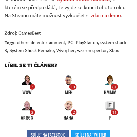
kterém se předpokládá, že vyjde ke konci tohoto roku.
Na Steamu máte možnost vyzkoušet si
zdarma demo
.
Zdroj:
GamesBeat
Tagy:
otherside entertainment
,
PC
,
PlayStaiton
,
system shock
3
,
System Shock Remake
,
Vývoj her
,
warren spector
,
Xbox
LÍBIL SE TI ČLÁNEK?
3
10
61
WOW
MEH
HMMM
2
2
11
ARRGG
HAHA
F
SDÍLET NA FACEBOOK
SDÍLET NA TWITTER