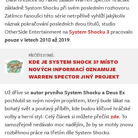
Živě
základně Systom Shocku při svém posledním rozhovoru.
Zatímco fanoušci této série netrpělivě vyhlíží jakýkoliv
náznak pokračování posledních dvou titulů, studio
OtherSide Entertainment na
System Shocku 3
pracovalo
pouze v letech 2018 až 2019
.
KDE JE SYSTEM SHOCK 3? MÍSTO
NOVÝCH INFORMACÍ OZNAMUJE
WARREN SPECTOR JINÝ PROJEKT
Už dříve se
autor prvního System Shocku a Deus Ex
pochlubil se svým novým projektem, který bude lákat na
bohatý svět a poutavý příběh, kde budou klíčové hráčské
volby a herní styl. Celý článek si můžete přečíst
zde
. To
samozřejmě nedávalo moc nadějím, že by se mohly znovu
rozběhnou práce na třetím díle System Shocku.