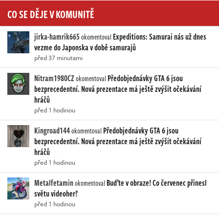
CO SE DĚJE V KOMUNITĚ
jirka-hamrik665
Expeditions: Samurai nás už dnes
okomentoval
vezme do Japonska v době samurajů
před 37 minutami
Nitram1980CZ
Předobjednávky GTA 6 jsou
okomentoval
bezprecedentní. Nová prezentace má ještě zvýšit očekávání
hráčů
před 1 hodinou
Kingroad144
Předobjednávky GTA 6 jsou
okomentoval
bezprecedentní. Nová prezentace má ještě zvýšit očekávání
hráčů
před 1 hodinou
Metalfetamin
Buďte v obraze! Co červenec přinesl
okomentoval
světu videoher?
před 1 hodinou