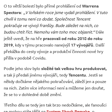
O to větší bolestí bylo přímé prohlášení od
Warrena
Spectora
: „
V loňském roce jsme vydali prohlášení. V tuto
chvíli k tomu není co dodat. Společnost Tencent
pokračuje ve vývoji franšízy. Bude záležet na nich, co
budou chtít říct. Nemohu vám toho moc objasnit.“
Dále
ještě uvedl, že na hře
pracovali od roku 2018 do roku
2019
, kdy v týmu pracovalo nanejvýš
17 vývojářů
. Další
překážka do cesty vývoje a produkční činnosti nové hry
přišla v podobě Covidu.
Podle jeho slov bylo
složité tak velkou hru produkovat,
a tak ji předali jinému vývojáři, tedy
Tencentu
. Jestli se
někdy dočkáme nějakého pokračování, záleží jen a pouze
na nich. Zatím více informací není a můžeme jen doufat,
že se to v dohledné době změní.
Třetího dílu se tedy jen tak brzo nedočkáme, ale fanoušci
se mohou stále těšit na
System Shock Remake
, o