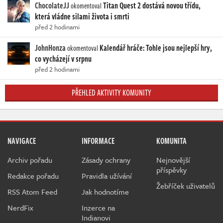
ChocolateJJ
Titan Quest 2 dostává novou třídu,
okomentoval
která vládne silami života i smrti
před 2 hodinami
JohnHonza
Kalendář hráče: Tohle jsou nejlepší hry,
okomentoval
co vycházejí v srpnu
před 2 hodinami
PŘEHLED AKTIVITY KOMUNITY
NAVIGACE
INFORMACE
KOMUNITA
Archiv pořadu
Zásady ochrany
Nejnovější
příspěvky
Redakce pořadu
Pravidla užívání
Žebříček uživatelů
RSS Atom Feed
Jak hodnotíme
NerdFix
Inzerce na
Indianovi