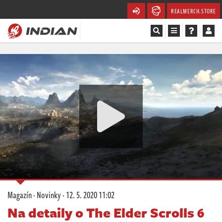
REALMERCH.STORE
Magazín
Recenze
Videa
Soutěže
Databáze
Komunita
Magazín
·
Novinky
·
12. 5. 2020 11:02
Redakce
Na detaily o The Elder Scrolls 6