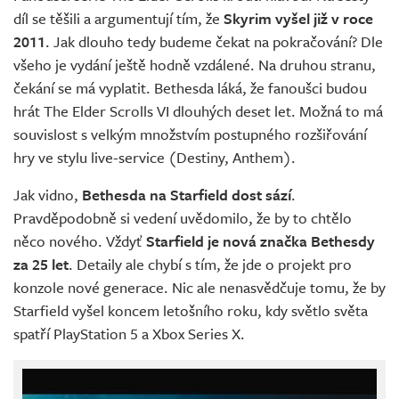
díl se těšili a argumentují tím, že
Skyrim vyšel již v roce
2011
. Jak dlouho tedy budeme čekat na pokračování? Dle
všeho je vydání ještě hodně vzdálené. Na druhou stranu,
čekání se má vyplatit. Bethesda láká, že fanoušci budou
hrát The Elder Scrolls VI dlouhých deset let. Možná to má
souvislost s velkým množstvím postupného rozšiřování
hry ve stylu live-service (Destiny, Anthem).
Jak vidno,
Bethesda na Starfield dost sází
.
Pravděpodobně si vedení uvědomilo, že by to chtělo
něco nového. Vždyť
Starfield je nová značka Bethesdy
za 25 let
. Detaily ale chybí s tím, že jde o projekt pro
konzole nové generace. Nic ale nenasvědčuje tomu, že by
Starfield vyšel koncem letošního roku, kdy světlo světa
spatří PlayStation 5 a Xbox Series X.