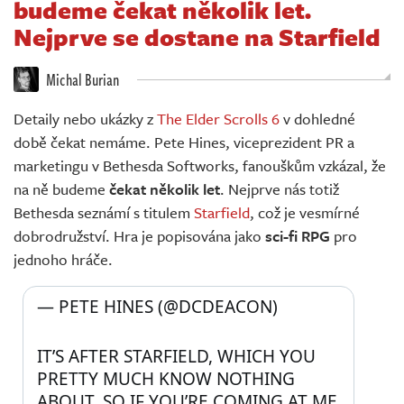
budeme čekat několik let.
Živě
Nejprve se dostane na Starfield
Michal Burian
Detaily nebo ukázky z
The Elder Scrolls 6
v dohledné
době čekat nemáme. Pete Hines, viceprezident PR a
marketingu v Bethesda Softworks, fanouškům vzkázal, že
na ně budeme
čekat několik let
. Nejprve nás totiž
Bethesda seznámí s titulem
Starfield
, což je vesmírné
dobrodružství. Hra je popisována jako
sci-fi RPG
pro
jednoho hráče.
— PETE HINES (@DCDEACON) 
IT’S AFTER STARFIELD, WHICH YOU 
PRETTY MUCH KNOW NOTHING 
ABOUT. SO IF YOU’RE COMING AT ME 