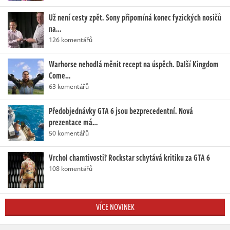
Už není cesty zpět. Sony připomíná konec fyzických nosičů
na…
126 komentářů
Warhorse nehodlá měnit recept na úspěch. Další Kingdom
Come…
63 komentářů
Předobjednávky GTA 6 jsou bezprecedentní. Nová
prezentace má…
50 komentářů
Vrchol chamtivosti? Rockstar schytává kritiku za GTA 6
108 komentářů
VÍCE NOVINEK