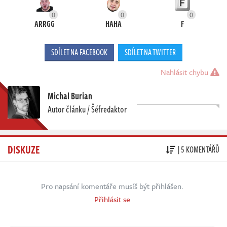
0
0
0
ARRGG
HAHA
F
SDÍLET NA FACEBOOK
SDÍLET NA TWITTER
Nahlásit chybu
Michal Burian
Autor článku / Šéfredaktor
DISKUZE
| 5 KOMENTÁŘŮ
Pro napsání komentáře musíš být přihlášen.
Přihlásit se