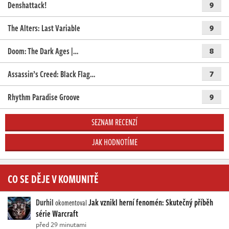
Denshattack!
9
The Alters: Last Variable
9
Doom: The Dark Ages |…
8
Assassin’s Creed: Black Flag…
7
Rhythm Paradise Groove
9
SEZNAM RECENZÍ
JAK HODNOTÍME
CO SE DĚJE V KOMUNITĚ
Durhil
Jak vznikl herní fenomén: Skutečný příběh
okomentoval
série Warcraft
před 29 minutami