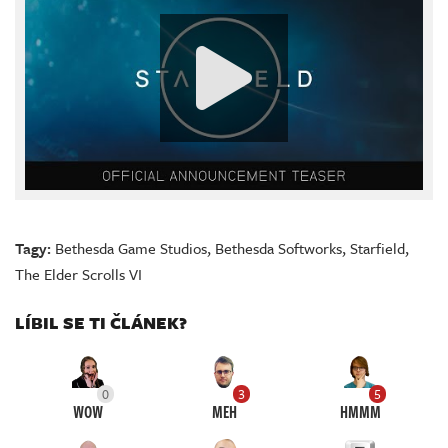
Tagy:
Bethesda Game Studios
,
Bethesda Softworks
,
Starfield
,
The Elder Scrolls VI
LÍBIL SE TI ČLÁNEK?
0
3
5
WOW
MEH
HMMM