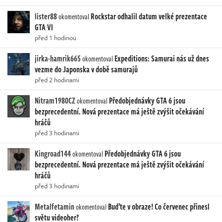
lister88
Rockstar odhalil datum velké prezentace
okomentoval
GTA VI
před 1 hodinou
jirka-hamrik665
Expeditions: Samurai nás už dnes
okomentoval
vezme do Japonska v době samurajů
před 2 hodinami
Nitram1980CZ
Předobjednávky GTA 6 jsou
okomentoval
bezprecedentní. Nová prezentace má ještě zvýšit očekávání
hráčů
před 3 hodinami
Kingroad144
Předobjednávky GTA 6 jsou
okomentoval
bezprecedentní. Nová prezentace má ještě zvýšit očekávání
hráčů
před 3 hodinami
Metalfetamin
Buďte v obraze! Co červenec přinesl
okomentoval
světu videoher?