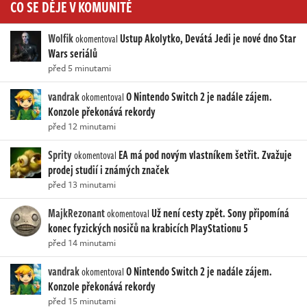
CO SE DĚJE V KOMUNITĚ
Wolfik
Ustup Akolytko, Devátá Jedi je nové dno Star
okomentoval
Wars seriálů
před 5 minutami
vandrak
O Nintendo Switch 2 je nadále zájem.
okomentoval
Konzole překonává rekordy
před 12 minutami
Sprity
EA má pod novým vlastníkem šetřit. Zvažuje
okomentoval
prodej studií i známých značek
před 13 minutami
MajkRezonant
Už není cesty zpět. Sony připomíná
okomentoval
konec fyzických nosičů na krabicích PlayStationu 5
před 14 minutami
vandrak
O Nintendo Switch 2 je nadále zájem.
okomentoval
Konzole překonává rekordy
před 15 minutami