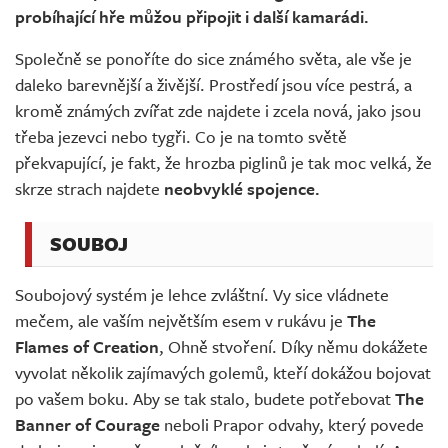
probíhající hře můžou připojit i další kamarádi.
Společně se ponoříte do sice známého světa, ale vše je
daleko barevnější a živější. Prostředí jsou více pestrá, a
kromě známých zvířat zde najdete i zcela nová, jako jsou
třeba jezevci nebo tygři. Co je na tomto světě
překvapující, je fakt, že hrozba piglinů je tak moc velká, že
skrze strach najdete
neobvyklé spojence.
SOUBOJ
Soubojový systém je lehce zvláštní. Vy sice vládnete
mečem, ale vaším největším esem v rukávu je
The
Flames of Creation
, Ohně stvoření. Díky němu dokážete
vyvolat několik zajímavých golemů, kteří dokážou bojovat
po vašem boku. Aby se tak stalo, budete potřebovat
The
Banner of Courage
neboli Prapor odvahy, který povede