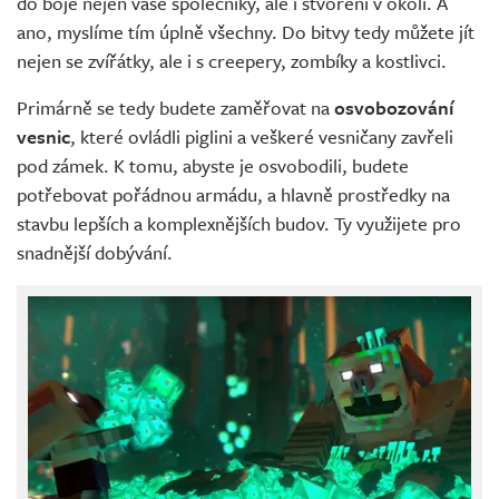
do boje nejen vaše společníky, ale i stvoření v okolí. A
ano, myslíme tím úplně všechny. Do bitvy tedy můžete jít
nejen se zvířátky, ale i s creepery, zombíky a kostlivci.
Primárně se tedy budete zaměřovat na
osvobozování
vesnic
, které ovládli piglini a veškeré vesničany zavřeli
pod zámek. K tomu, abyste je osvobodili, budete
potřebovat pořádnou armádu, a hlavně prostředky na
stavbu lepších a komplexnějších budov. Ty využijete pro
snadnější dobývání.