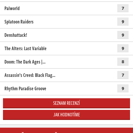
Palworld
7
Splatoon Raiders
9
Denshattack!
9
The Alters: Last Variable
9
Doom: The Dark Ages |…
8
Assassin’s Creed: Black Flag…
7
Rhythm Paradise Groove
9
SEZNAM RECENZÍ
JAK HODNOTÍME