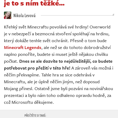
je to s ním těžké...
Živě
Nikola Levová
Křehký svět Minecraftu povolává své hrdiny! Overworld
je v nebezpečí a bezmocná stvoření spoléhají na hrdinu,
který dokáže tenhle svět ochránit. Přesně o tom bude
Minecraft Legends
, ale než se do tohoto dobrodružství
naplno ponoříte, budete si muset ještě nějakou chvilku
počkat.
Dnes se ale dozvíte to nejdůležitější, co budete
potřebovat pro přežití v této hře!
A zároveň vás možná i
něčím překvapíme. Tahle hra se sice odehrává v
Minecraftu, ale je úplně něčím jiným, než doposud
Mojang přinesl. Ostatně jsme byli pozváni na novinářskou
prezentaci a bylo nám toho odhaleno opravdu hodně, za
což Microsoftu děkujeme.