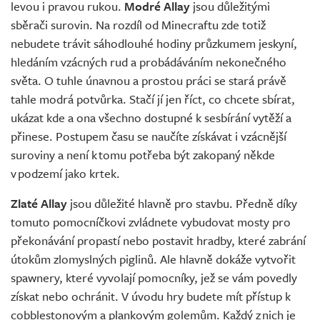
levou i pravou rukou.
Modré Allay
jsou důležitými
sběrači surovin. Na rozdíl od Minecraftu zde totiž
nebudete trávit sáhodlouhé hodiny průzkumem jeskyní,
hledáním vzácných rud a probádáváním nekonečného
světa. O tuhle únavnou a prostou práci se stará právě
tahle modrá potvůrka. Stačí jí jen říct, co chcete sbírat,
ukázat kde a ona všechno dostupné k sesbírání vytěží a
přinese. Postupem času se naučíte získávat i vzácnější
suroviny a není k tomu potřeba být zakopaný někde
v podzemí jako krtek.
Zlaté Allay
jsou důležité hlavně pro stavbu. Předně díky
tomuto pomocníčkovi zvládnete vybudovat mosty pro
překonávání propastí nebo postavit hradby, které zabrání
útokům zlomyslných piglinů. Ale hlavně dokáže vytvořit
spawnery, které vyvolají pomocníky, jež se vám povedly
získat nebo ochránit. V úvodu hry budete mít přístup k
cobblestonovým a plankovým golemům. Každý z nich je