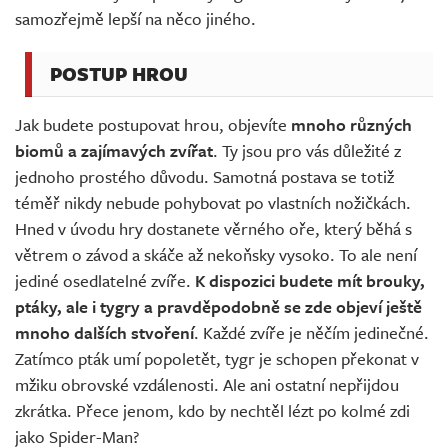
samozřejmě lepší na něco jiného.
POSTUP HROU
Jak budete postupovat hrou, objevíte
mnoho různých
biomů a zajímavých zvířat
. Ty jsou pro vás důležité z
jednoho prostého důvodu. Samotná postava se totiž
téměř nikdy nebude pohybovat po vlastních nožičkách.
Hned v úvodu hry dostanete věrného oře, který běhá s
větrem o závod a skáče až nekoňsky vysoko. To ale není
jediné osedlatelné zvíře.
K dispozici budete mít brouky,
ptáky, ale i tygry a pravděpodobně se zde objeví ještě
mnoho dalších stvoření
. Každé zvíře je něčím jedinečné.
Zatímco pták umí popoletět, tygr je schopen překonat v
mžiku obrovské vzdálenosti. Ale ani ostatní nepřijdou
zkrátka. Přece jenom, kdo by nechtěl lézt po kolmé zdi
jako Spider-Man?