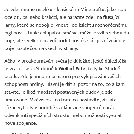
Je zde mnoho mazlíku z klasického Minecraftu, jako jsou
oceloti, psi nebo králíčci, ale narazíte zde i na flusající
lamy, které se nebojí plivnout i do ksichtu rozhořčenému
piglinovi. I tuhle chlupatou směsici můžete vzít s sebou do
boje, ale s velkou pravděpodobností se při první známce
boje rozutečou na všechny strany.
Ačkoliv prozkoumávání světa je důležité, ještě důležitější
je vracet se zpět domů k
Well of Fate
, tedy ke Studně
osudu. Zde je mnoho prostoru pro vylepšování vašich
schopností hrdiny. Hlavní je dát si pozor na to, co a kam
stavíte, jelikož množství postavených budov je zde
limitované. V závislosti na tom, co postavíte, získáte
různé výhody v podobě svolání více spojenců naráz,
odemknutí speciálních struktur nebo možnosti vyvolat
nové spojence.