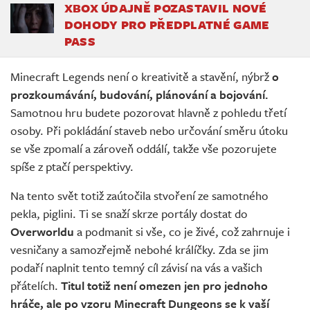
XBOX ÚDAJNĚ POZASTAVIL NOVÉ
DOHODY PRO PŘEDPLATNÉ GAME
PASS
Minecraft Legends není o kreativitě a stavění, nýbrž
o
prozkoumávání, budování, plánování a bojování.
Samotnou hru budete pozorovat hlavně z pohledu třetí
osoby. Při pokládání staveb nebo určování směru útoku
se vše zpomalí a zároveň oddálí, takže vše pozorujete
spíše z ptačí perspektivy.
Na tento svět totiž zaútočila stvoření ze samotného
pekla, piglini. Ti se snaží skrze portály dostat do
Overworldu
a podmanit si vše, co je živé, což zahrnuje i
vesničany a samozřejmě nebohé králíčky. Zda se jim
podaří naplnit tento temný cíl závisí na vás a vašich
přátelích.
Titul totiž není omezen jen pro jednoho
hráče, ale po vzoru Minecraft Dungeons se k vaší