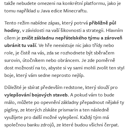
takže nebudete omezeni na konkrétní platformu, jako je
tomu například u Java edice Minecraftu.
Tento režim nabídne zápas, který potrvá
přibližně půl
hodiny
, v závislosti na vaší šikovnosti a strategii. Hlavním
cílem je
zničit základnu nepřátelského týmu a zároveň
ubránit tu vaší
. Ve hře neexistuje nic jako třídy nebo
role, je čistě na vás, zda se rozhodnete být sběračem
surovin, útočníkem nebo obráncem. Je zde poměrně
dost možností na to, abyste si vy sami mohli zvolit ten styl
boje, který vám sedne neprosto nejlíp.
Důležité je sbírat především redstone, který slouží pro
vylepšování bojových staveb.
A pokud vám to bude
málo, můžete po opevnění základny přepadnout nějaké ty
pigliny, ze kterých získáte prismarin a ten následně
využijete pro další možné vylepšení. Každý tým má
společnou banku zdrojů, ze které budou všichni čerpat.