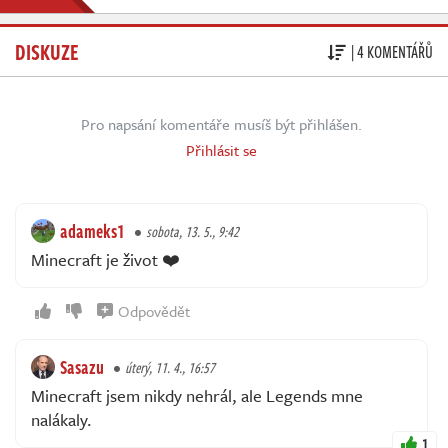
DISKUZE
| 4 KOMENTÁŘŮ
Pro napsání komentáře musíš být přihlášen.
Přihlásit se
adameks1
sobota, 13. 5., 9:42
Minecraft je život ❤️
Odpovědět
Sasazu
úterý, 11. 4., 16:57
Minecraft jsem nikdy nehrál, ale Legends mne
nalákaly.
1