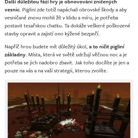
Další důležitou fází hry je obnovování zničených
vesnic
. Piglini zde totiž napáchali obrovské škody a aby
vesničané znovu mohli žít v klidu a míru, je potřeba
postavit tesařskou chatku. Ta dokáže veškeré poškozené
stavby opravit a zajistí ono kýžené bezpečí.
Napříč hrou budete mít důležitý úkol,
a to ničit pigliní
základny
. Místa, která ve světě udržují věčnou noc a je
potřeba se jich nadobro zbavit. Jak toho docílíte je jen a
pouze na vás a na vaší strategii, kterou zvolíte.