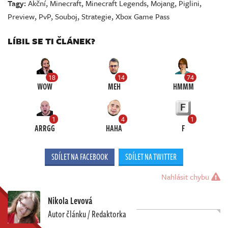
Tagy:
Akční
,
Minecraft
,
Minecraft Legends
,
Mojang
,
Piglini
,
Preview
,
PvP
,
Souboj
,
Strategie
,
Xbox Game Pass
LÍBIL SE TI ČLÁNEK?
18
14
74
WOW
MEH
HMMM
1
4
1
ARRGG
HAHA
F
SDÍLET NA FACEBOOK
SDÍLET NA TWITTER
Nahlásit chybu
Nikola Levová
Autor článku / Redaktorka