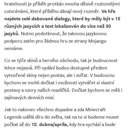
hratelnosti je příběh protkán mnoha děsivě roztomilými
cutscénámi, které příběhu dávají nový rozměr.
Ve hře
najdete celé dabované dialogy, které by měly být v 15
různých jazycích a text lokalizován do více než 30
jazyků.
Nutno podotknout, že takovou jazykovou
podporu zatím pro žádnou hru ze strany Mojangu
nemáme.
Co se týče skinů a herního obchodu, tak je budoucnost
lehce nejasná. Při vydání budou dostupné předem
vytvořené skiny nejen postav, ale i zvířat. V budoucnu
bychom se mohli dočkat i možnosti vytvářet si vlastní
postavy a vzory našich mazlíčků. Dočkat bychom se měli i
zajímavých denních misí.
Jak to nakonec všechno dopadne a zda Minecraft
Legends udělá díru do světa, tak na to si budeme muset
počkat až do
18. dubna/apríla,
kdy hra vychází a bude