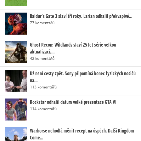
Baldur's Gate 3 slaví tři roky. Larian odhalil překvapivé…
77 komentářů
Ghost Recon: Wildlands slaví 25 let série velkou
aktualizací.…
42 komentářů
Už není cesty zpět. Sony připomíná konec fyzických nosičů
na…
113 komentářů
Rockstar odhalil datum velké prezentace GTA VI
114 komentářů
Warhorse nehodlá měnit recept na úspěch. Další Kingdom
Come…