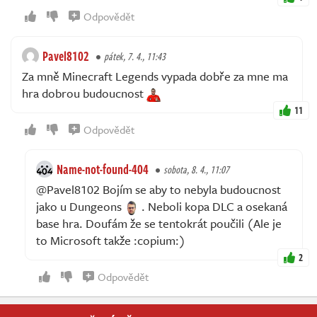
Odpovědět
Pavel8102
pátek, 7. 4., 11:43
Za mně Minecraft Legends vypada dobře za mne ma
hra dobrou budoucnost
11
Odpovědět
Name-not-found-404
sobota, 8. 4., 11:07
@Pavel8102 Bojím se aby to nebyla budoucnost
jako u Dungeons
. Neboli kopa DLC a osekaná
base hra. Doufám že se tentokrát poučili (Ale je
to Microsoft takže :copium:)
2
Odpovědět