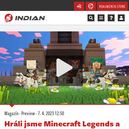
REALMERCH.STORE
Magazín
Recenze
Videa
Soutěže
Databáze
Komunita
Magazín
·
Preview
·
7. 4. 2023 12:50
Redakce
Hráli jsme Minecraft Legends a