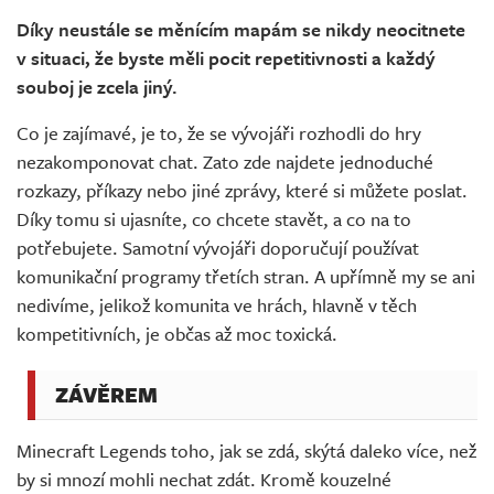
Díky neustále se měnícím mapám se nikdy neocitnete
v situaci, že byste měli pocit repetitivnosti a každý
souboj je zcela jiný.
Co je zajímavé, je to, že se vývojáři rozhodli do hry
nezakomponovat chat. Zato zde najdete jednoduché
rozkazy, příkazy nebo jiné zprávy, které si můžete poslat.
Díky tomu si ujasníte, co chcete stavět, a co na to
potřebujete. Samotní vývojáři doporučují používat
komunikační programy třetích stran. A upřímně my se ani
nedivíme, jelikož komunita ve hrách, hlavně v těch
kompetitivních, je občas až moc toxická.
ZÁVĚREM
Minecraft Legends toho, jak se zdá, skýtá daleko více, než
by si mnozí mohli nechat zdát. Kromě kouzelné