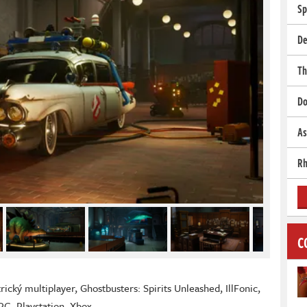
Sp
De
Th
Do
As
Rh
C
rický multiplayer
,
Ghostbusters: Spirits Unleashed
,
IllFonic
,
PC
,
Playstation
,
Xbox