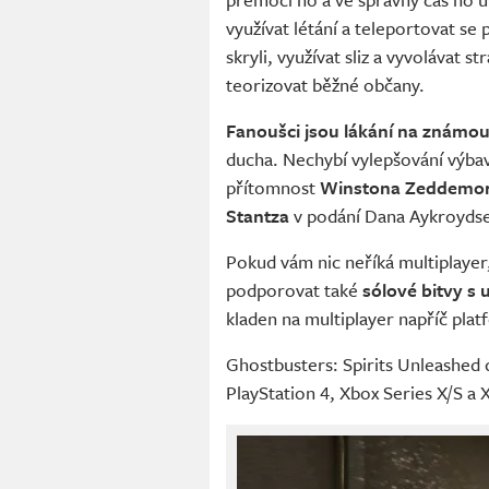
využívat létání a teleportovat se
skryli, využívat sliz a vyvolávat
teorizovat běžné občany.
Fanoušci jsou lákání na známou 
ducha. Nechybí vylepšování výbavy
přítomnost
Winstona Zeddemo
Stantza
v podání Dana Aykroyds
Pokud vám nic neříká multiplayer
podporovat také
sólové bitvy s 
kladen na multiplayer napříč pla
Ghostbusters: Spirits Unleashed d
PlayStation 4, Xbox Series X/S a