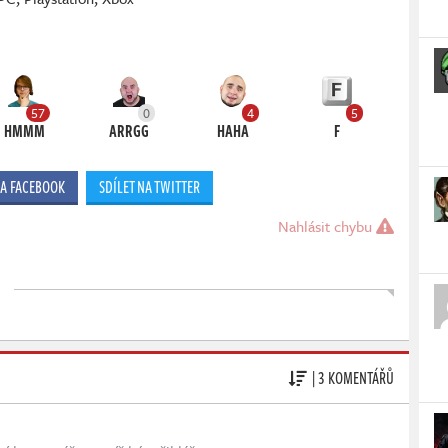
57
0
4
5
HMMM
ARRGG
HAHA
F
NA FACEBOOK
SDÍLET NA TWITTER
Nahlásit chybu
| 3 KOMENTÁŘŮ