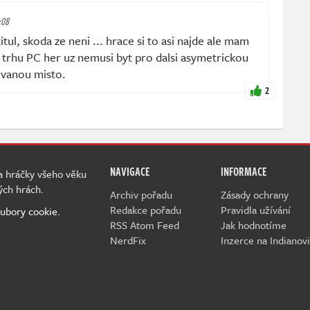
:08
itul, skoda ze neni ... hrace si to asi najde ale mam
trhu PC her uz nemusi byt pro dalsi asymetrickou
zovanou misto.
2
NAVIGACE
INFORMACE
 a hráčky všeho věku
ých hrách.
Archiv pořadu
Zásady ochrany
Redakce pořadu
Pravidla užívání
ubory cookie.
RSS Atom Feed
Jak hodnotíme
NerdFix
Inzerce na Indianovi