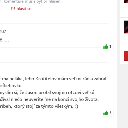
ní komentáře musíš být přihlášen.
Přihlásit se
10:47
 ....
3
r ma neláka, lebo Krotitelov mám veľmi rád a zahral
príbehovku.
 myslím si, že Jason urobil svojmu otcovi veľkú
íval niečo neuveriteľné na konci svojho života.
ríbeh, ktorý stojí za týmto všetkým. :)
2