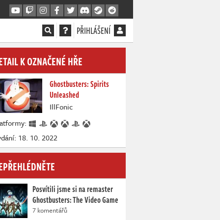
PŘIHLÁŠENÍ
ETAIL K OZNAČENÉ HŘE
Ghostbusters: Spirits
Unleashed
IllFonic
latformy:
dání: 18. 10. 2022
EPŘEHLÉDNĚTE
Posvítili jsme si na remaster
Ghostbusters: The Video Game
7 komentářů