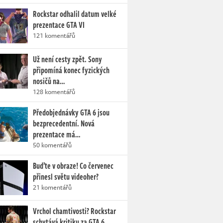
Rockstar odhalil datum velké
prezentace GTA VI
121 komentářů
Už není cesty zpět. Sony
připomíná konec fyzických
nosičů na…
128 komentářů
Předobjednávky GTA 6 jsou
bezprecedentní. Nová
prezentace má…
50 komentářů
Buďte v obraze! Co červenec
přinesl světu videoher?
21 komentářů
Vrchol chamtivosti? Rockstar
schytává kritiku za GTA 6