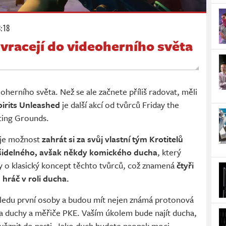
8:18
 vracejí do videoherního světa
eoherního světa. Než se ale začnete příliš radovat, měli
irits Unleashed
je další akcí od tvůrců Friday the
ting Grounds.
vuje možnost
zahrát si za svůj vlastní tým Krotitelů
ašidelného, avšak někdy komického ducha
, který
y o klasický koncept těchto tvůrců, což znamená
čtyři
 hráč v roli ducha.
hledu první osoby a budou mít nejen známá protonová
na duchy a měřiče PKE. Vaším úkolem bude najít ducha,
věznit do pasti. Jako duch budete naopak moci