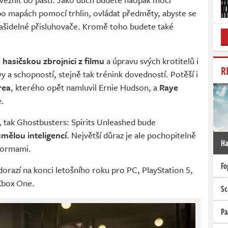
 po mapách pomocí trhlin, ovládat předměty, abyste se
 strašidelné přisluhovače. Kromě toho budete také
hasičskou zbrojnici z filmu
a úpravu svých krotitelů i
R
 a schopností, stejně tak trénink dovedností. Potěší i
rea
, kterého opět namluvil Ernie Hudson, a
Raye
e.
, tak Ghostbusters: Spirits Unleashed bude
umělou inteligencí
. Největší důraz je ale pochopitelně
Ha
tformami.
Fo
orazí na konci letošního roku pro PC, PlayStation 5,
 Xbox One.
Sc
Pa