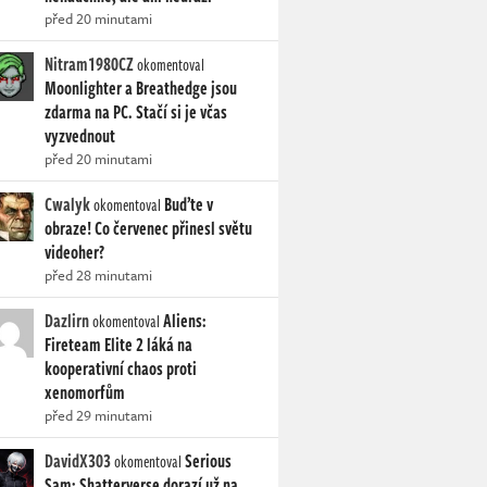
před 20 minutami
Nitram1980CZ
okomentoval
Moonlighter a Breathedge jsou
zdarma na PC. Stačí si je včas
vyzvednout
před 20 minutami
Cwalyk
Buďte v
okomentoval
obraze! Co červenec přinesl světu
videoher?
před 28 minutami
Dazlirn
Aliens:
okomentoval
Fireteam Elite 2 láká na
kooperativní chaos proti
xenomorfům
před 29 minutami
DavidX303
Serious
okomentoval
Sam: Shatterverse dorazí už na