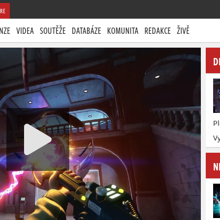
RE
NZE
VIDEA
SOUTĚŽE
DATABÁZE
KOMUNITA
REDAKCE
ŽIVĚ
D
P
Vy
N