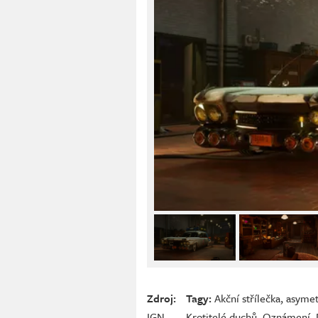
Zdroj:
Tagy:
Akční střílečka
,
asymet
IGN
Krotitelé duchů
,
Oznámení
,