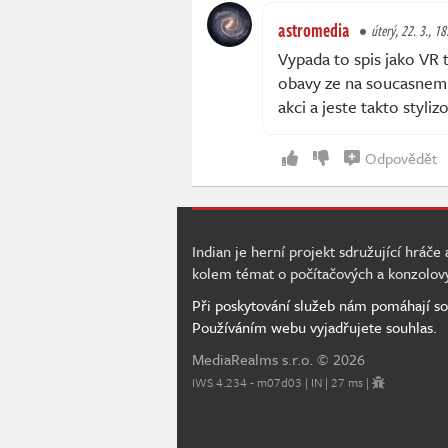
astromedia
úterý, 22. 3., 18
Vypada to spis jako VR t
obavy ze na soucasnem 
akci a jeste takto styli
Odpovědět
Indian je herní projekt sdružující hráče
kolem témat o počítačových a konzolov
Při poskytování služeb nám pomáhají so
Používáním webu vyjadřujete souhlas.
MediaRealms s.r.o.
© 2026
IWS 4.234 - m07d03 | IN | 27 ms |