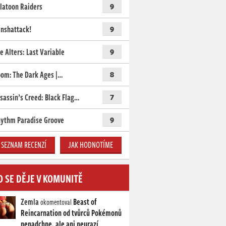
latoon Raiders
9
nshattack!
9
e Alters: Last Variable
9
om: The Dark Ages |…
8
sassin’s Creed: Black Flag…
7
ythm Paradise Groove
9
SEZNAM RECENZÍ
JAK HODNOTÍME
O SE DĚJE V KOMUNITĚ
Zemla
Beast of
okomentoval
Reincarnation od tvůrců Pokémonů
nenadchne, ale ani neurazí