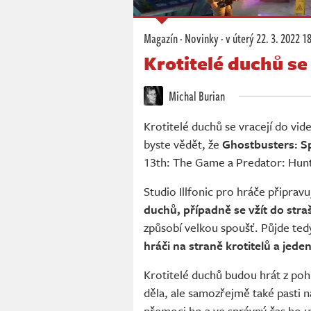
Magazín
·
Novinky
·
v úterý
22. 3. 2022 1
Krotitelé duchů se
Michal Burian
Krotitelé duchů se vracejí do vid
byste vědět, že
Ghostbusters: Sp
13th: The Game a Predator: Hun
Studio Illfonic pro hráče připra
duchů, případně se vžít do str
způsobí velkou spoušť. Půjde ted
hráči na straně krotitelů a jeden
Krotitelé duchů budou hrát z po
děla, ale samozřejmě také pasti 
přemoci ho a ve správný čas ho u