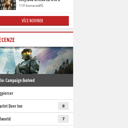
119 komentářů
VÍCE NOVINEK
ECENZE
lo: Campaign Evolved
gpiercer
arlet Deer Inn
8
lworld
7