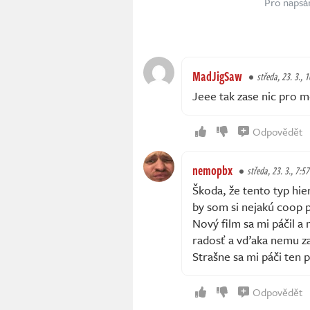
Pro napsá
MadJigSaw
středa, 23. 3., 
Jeee tak zase nic pro mě
Odpovědět
nemopbx
středa, 23. 3., 7:57
Škoda, že tento typ hie
by som si nejakú coop 
Nový film sa mi páčil a
radosť a vďaka nemu zaž
Strašne sa mi páči ten p
Odpovědět