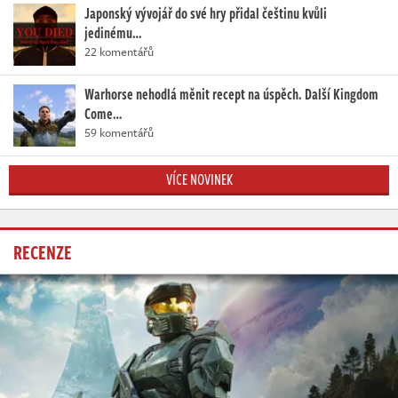
Japonský vývojář do své hry přidal češtinu kvůli
jedinému…
22 komentářů
Warhorse nehodlá měnit recept na úspěch. Další Kingdom
Come…
59 komentářů
VÍCE NOVINEK
RECENZE