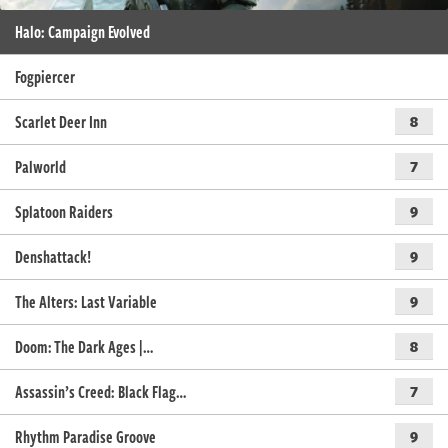
Halo: Campaign Evolved
Fogpiercer
Scarlet Deer Inn
8
Palworld
7
Splatoon Raiders
9
Denshattack!
9
The Alters: Last Variable
9
Doom: The Dark Ages |…
8
Assassin’s Creed: Black Flag…
7
Rhythm Paradise Groove
9