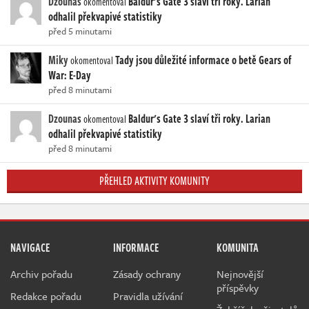
Dzounas
Baldur's Gate 3 slaví tři roky. Larian
okomentoval
odhalil překvapivé statistiky
před 5 minutami
Miky
Tady jsou důležité informace o betě Gears of
okomentoval
War: E-Day
před 8 minutami
Dzounas
Baldur's Gate 3 slaví tři roky. Larian
okomentoval
odhalil překvapivé statistiky
před 8 minutami
PŘEHLED AKTIVITY KOMUNITY
NAVIGACE
INFORMACE
KOMUNITA
Archiv pořadu
Zásady ochrany
Nejnovější
příspěvky
Redakce pořadu
Pravidla užívání