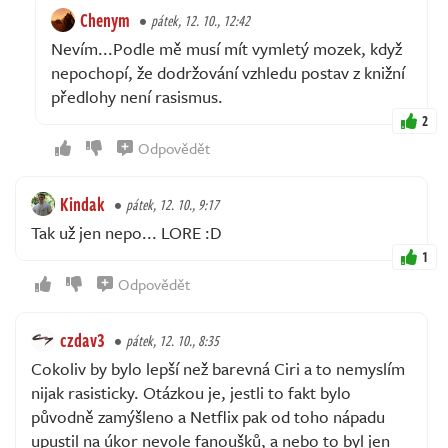
Chenym
pátek, 12. 10., 12:42
Nevím...Podle mě musí mít vymletý mozek, když
nepochopí, že dodržování vzhledu postav z knižní
předlohy není rasismus.
2
Odpovědět
Kindak
pátek, 12. 10., 9:17
Tak už jen nepo... LORE :D
1
Odpovědět
czdav3
pátek, 12. 10., 8:35
Cokoliv by bylo lepší než barevná Ciri a to nemyslím
nijak rasisticky. Otázkou je, jestli to fakt bylo
původně zamýšleno a Netflix pak od toho nápadu
upustil na úkor nevole fanoušků, a nebo to byl jen