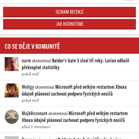
SEZNAM RECENZÍ
JAK HODNOTÍME
CO SE DĚJE V KOMUNITĚ
narm
Baldur's Gate 3 slaví tři roky. Larian odhalil
okomentoval
překvapivé statistiky
právě teď
Wollgy
Microsoft před velkým restartem Xboxu
okomentoval
údajně plánoval zachovat podporu fyzických nosičů
právě teď
MajkRezonant
Microsoft před velkým restartem
okomentoval
Xboxu údajně plánoval zachovat podporu fyzických nosičů
před 2 minutami