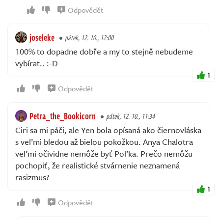
Odpovědět
joseleke
pátek, 12. 10., 12:00
100% to dopadne dobře a my to stejně nebudeme
vybírat.. :-D
1
Odpovědět
Petra_the_Bookicorn
pátek, 12. 10., 11:34
Ciri sa mi páči, ale Yen bola opísaná ako čiernovláska
s veľmi bledou až bielou pokožkou. Anya Chalotra
veľmi očividne nemôže byť Poľka. Prečo nemôžu
pochopiť, že realistické stvárnenie neznamená
rasizmus?
1
Odpovědět