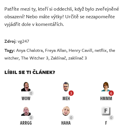
Patříte mezi ty, kteří si oddechli, když bylo zveřejněné
obsazení? Nebo máte výtky? Určitě se nezapomeňte
vyjádřit dole v komentářích.
Zdroj:
vg247
Tagy:
Anya Chalotra
,
Freya Allan
,
Henry Cavill
,
netflix
,
the
witcher
,
The Witcher 3
,
Zaklínač
,
zaklínač 3
LÍBIL SE TI ČLÁNEK?
0
3
6
WOW
MEH
HMMM
0
0
0
ARRGG
HAHA
F