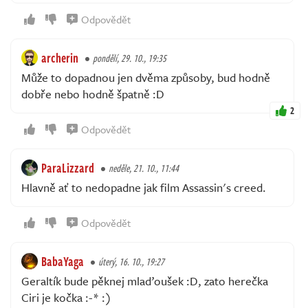
Odpovědět
archerin
pondělí, 29. 10., 19:35
Může to dopadnou jen dvěma způsoby, bud hodně
dobře nebo hodně špatně :D
2
Odpovědět
ParaLizzard
neděle, 21. 10., 11:44
Hlavně ať to nedopadne jak film Assassin's creed.
Odpovědět
BabaYaga
úterý, 16. 10., 19:27
Geraltík bude pěknej mlaďoušek :D, zato herečka
Ciri je kočka :-* :)