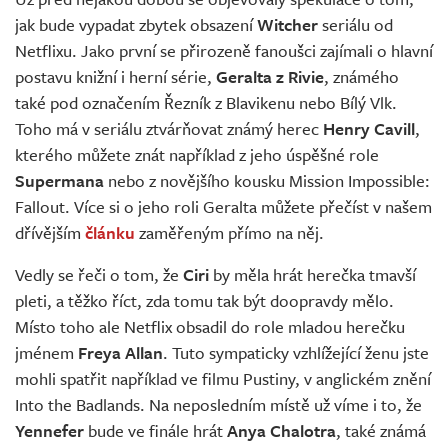
Živě
jak bude vypadat zbytek obsazení
Witcher
seriálu od
Netflixu. Jako první se přirozeně fanoušci zajímali o hlavní
postavu knižní i herní série,
Geralta z Rivie
, známého
také pod označením Řezník z Blavikenu nebo Bílý Vlk.
Toho má v seriálu ztvárňovat známý herec
Henry Cavill
,
kterého můžete znát například z jeho úspěšné role
Supermana
nebo z novějšího kousku Mission Impossible:
Fallout. Více si o jeho roli Geralta můžete přečíst v našem
dřívějším
článku
zaměřeným přímo na něj.
Vedly se řeči o tom, že
Ciri
by měla hrát herečka tmavší
pleti, a těžko říct, zda tomu tak být doopravdy mělo.
Místo toho ale Netflix obsadil do role mladou herečku
jménem
Freya Allan
. Tuto sympaticky vzhlížející ženu jste
mohli spatřit například ve filmu Pustiny, v anglickém znění
Into the Badlands. Na neposledním místě už víme i to, že
Yennefer
bude ve finále hrát
Anya Chalotra
, také známá