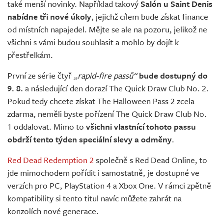
také menší novinky. Například takový
Salón u Saint Denis
nabídne tři nové úkoly
, jejichž cílem bude získat finance
od místních napajedel. Mějte se ale na pozoru, jelikož ne
všichni s vámi budou souhlasit a mohlo by dojít k
přestřelkám.
První ze série čtyř
„rapid-fire passů“
bude dostupný do
9. 8.
a následující den dorazí The Quick Draw Club No. 2.
Pokud tedy chcete získat The Halloween Pass 2 zcela
zdarma, neměli byste pořízení The Quick Draw Club No.
1 oddalovat. Mimo to
všichni vlastnící tohoto passu
obdrží tento týden speciální slevy a odměny
.
Red Dead Redemption 2
společně s Red Dead Online, to
jde mimochodem pořídit i samostatně, je dostupné ve
verzích pro PC, PlayStation 4 a Xbox One. V rámci zpětně
kompatibility si tento titul navíc můžete zahrát na
konzolích nové generace.