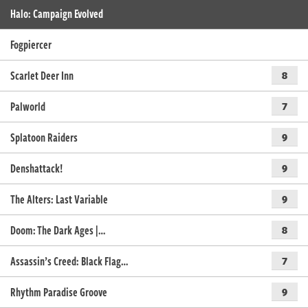
Halo: Campaign Evolved
Fogpiercer
Scarlet Deer Inn
8
Palworld
7
Splatoon Raiders
9
Denshattack!
9
The Alters: Last Variable
9
Doom: The Dark Ages |…
8
Assassin’s Creed: Black Flag…
7
Rhythm Paradise Groove
9