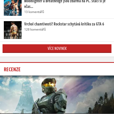
Moonlighter a Breathedge jsou zdarma na PC. Stačí si je
včas…
13 komentářů
Vrchol chamtivosti? Rockstar schytává kritiku za GTA 6
128 komentářů
VÍCE NOVINEK
RECENZE