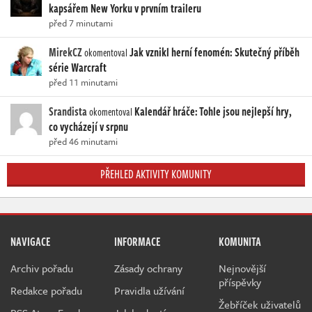
kapsářem New Yorku v prvním traileru
před 7 minutami
MirekCZ
Jak vznikl herní fenomén: Skutečný příběh
okomentoval
série Warcraft
před 11 minutami
Srandista
Kalendář hráče: Tohle jsou nejlepší hry,
okomentoval
co vycházejí v srpnu
před 46 minutami
PŘEHLED AKTIVITY KOMUNITY
NAVIGACE
INFORMACE
KOMUNITA
Archiv pořadu
Zásady ochrany
Nejnovější
příspěvky
Redakce pořadu
Pravidla užívání
Žebříček uživatelů