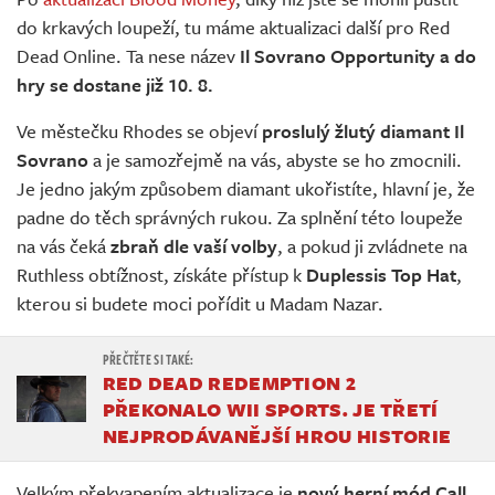
Živě
do krkavých loupeží, tu máme aktualizaci další pro Red
Dead Online. Ta nese název
Il Sovrano Opportunity a do
hry se dostane již 10. 8.
Ve městečku Rhodes se objeví
proslulý žlutý diamant Il
Sovrano
a je samozřejmě na vás, abyste se ho zmocnili.
Je jedno jakým způsobem diamant ukořistíte, hlavní je, že
padne do těch správných rukou. Za splnění této loupeže
na vás čeká
zbraň dle vaší volby
, a pokud ji zvládnete na
Ruthless obtížnost, získáte přístup k
Duplessis Top Hat
,
kterou si budete moci pořídit u Madam Nazar.
RED DEAD REDEMPTION 2
PŘEKONALO WII SPORTS. JE TŘETÍ
NEJPRODÁVANĚJŠÍ HROU HISTORIE
Velkým překvapením aktualizace je
nový herní mód Call