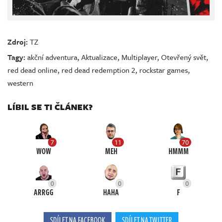
Zdroj:
TZ
Tagy:
akční adventura
,
Aktualizace
,
Multiplayer
,
Otevřený svět
,
red dead online
,
red dead redemption 2
,
rockstar games
,
western
LÍBIL SE TI ČLÁNEK?
7
11
70
WOW
MEH
HMMM
0
0
0
ARRGG
HAHA
F
SDÍLET NA FACEBOOK
SDÍLET NA TWITTER