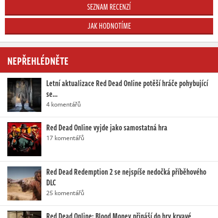
SEZNAM RECENZÍ
JAK HODNOTÍME
NEPŘEHLÉDNĚTE
Letní aktualizace Red Dead Online potěší hráče pohybující
se…
4 komentářů
Red Dead Online vyjde jako samostatná hra
17 komentářů
Red Dead Redemption 2 se nejspíše nedočká příběhového
DLC
25 komentářů
Red Dead Online: Blood Money přináší do hry krvavé