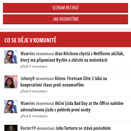
SEZNAM RECENZÍ
JAK HODNOTÍME
CO SE DĚJE V KOMUNITĚ
Wawries
Alan Ritchson chystá s Netflixem akčňák,
okomentoval
který má připomínat Rychle a zběsile na motorkách
před 3 minutami
JohnnyR
Aliens: Fireteam Elite 2 láká na
okomentoval
kooperativní chaos proti xenomorfům
před 4 minutami
Wawries
Akční jízda Bad Day at the Office nabídne
okomentoval
adrenalinovou jízdu z pohledu první osoby
před 6 minutami
Raster19
John Turturro se stává posledním
okomentoval