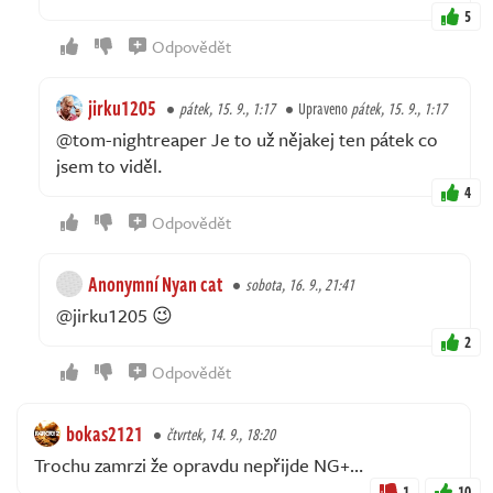
5
Odpovědět
jirku1205
pátek, 15. 9., 1:17
Upraveno
pátek, 15. 9., 1:17
@tom-nightreaper Je to už nějakej ten pátek co
jsem to viděl.
4
Odpovědět
Anonymní Nyan cat
sobota, 16. 9., 21:41
@jirku1205 😉
2
Odpovědět
bokas2121
čtvrtek, 14. 9., 18:20
Trochu zamrzi že opravdu nepřijde NG+…
1
10