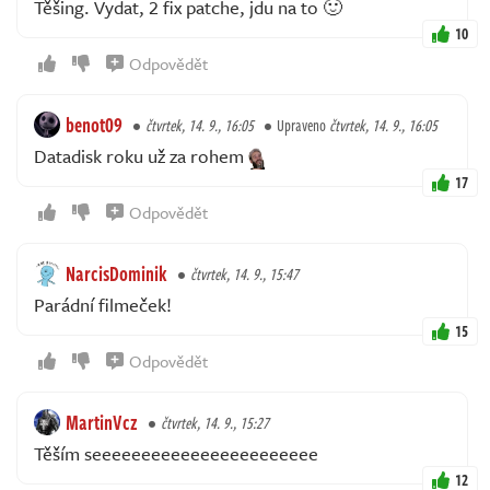
Těšing. Vydat, 2 fix patche, jdu na to 🙂
10
Odpovědět
benot09
čtvrtek, 14. 9., 16:05
Upraveno
čtvrtek, 14. 9., 16:05
Datadisk roku už za rohem
17
Odpovědět
NarcisDominik
čtvrtek, 14. 9., 15:47
Parádní filmeček!
15
Odpovědět
MartinVcz
čtvrtek, 14. 9., 15:27
Těším seeeeeeeeeeeeeeeeeeeeeee
12