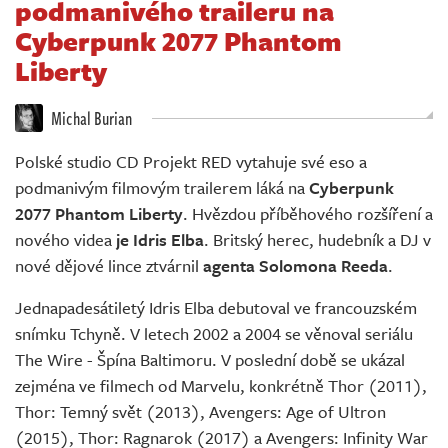
podmanivého traileru na
Živě
Cyberpunk 2077 Phantom
Liberty
Michal Burian
Polské studio CD Projekt RED vytahuje své eso a
podmanivým filmovým trailerem láká na
Cyberpunk
2077 Phantom Liberty
. Hvězdou příběhového rozšíření a
nového videa
je Idris Elba
. Britský herec, hudebník a DJ v
nové dějové lince ztvárnil
agenta Solomona Reeda
.
Jednapadesátiletý Idris Elba debutoval ve francouzském
snímku Tchyně. V letech 2002 a 2004 se věnoval seriálu
The Wire - Špína Baltimoru. V poslední době se ukázal
zejména ve filmech od Marvelu, konkrétně Thor (2011),
Thor: Temný svět (2013), Avengers: Age of Ultron
(2015), Thor: Ragnarok (2017) a Avengers: Infinity War