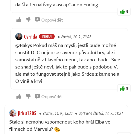
další alternatívny a asi aj Canon Ending..
5
Odpovědět
Cvrnda
INDIAN
čtvrtek, 14. 9., 20:07
@Bakys Pokud máš na mysli, jestli bude možné
spustit DLC nejen se savem z původní hry, ale i
samostatně z hlavního menu, tak ano, bude. Sice
se snad ještě neví, jak to pak bude s podobou V,
ale má to fungovat stejně jako Srdce z kamene a
O víně a krvi
8
Odpovědět
jirku1205
čtvrtek, 14. 9., 18:21
Upraveno
čtvrtek, 14. 9., 18:21
Stále si nemohu vzpomenout koho hrál Elba ve
filmech od Marvelu?