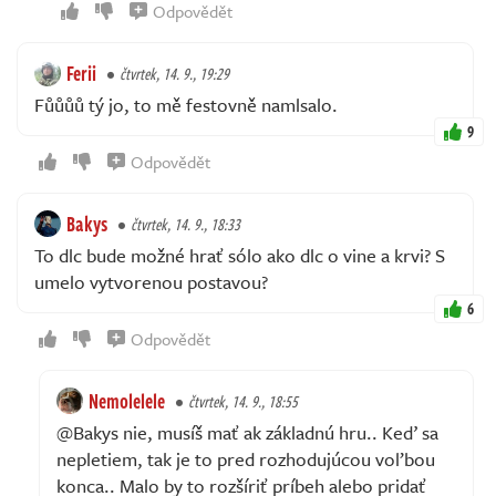
Odpovědět
Ferii
čtvrtek, 14. 9., 19:29
Fůůůů tý jo, to mě festovně namlsalo.
9
Odpovědět
Bakys
čtvrtek, 14. 9., 18:33
To dlc bude možné hrať sólo ako dlc o vine a krvi? S
umelo vytvorenou postavou?
6
Odpovědět
Nemolelele
čtvrtek, 14. 9., 18:55
@Bakys nie, musíš mať ak základnú hru.. Keď sa
nepletiem, tak je to pred rozhodujúcou voľbou
konca.. Malo by to rozšíriť príbeh alebo pridať