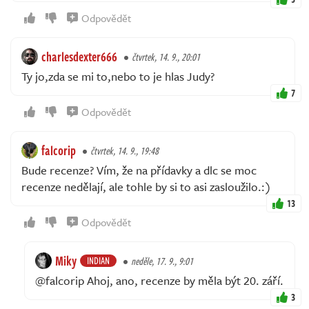
Odpovědět
charlesdexter666
čtvrtek, 14. 9., 20:01
Ty jo,zda se mi to,nebo to je hlas Judy?
7
Odpovědět
falcorip
čtvrtek, 14. 9., 19:48
Bude recenze? Vím, že na přídavky a dlc se moc
recenze nedělají, ale tohle by si to asi zasloužilo.:)
13
Odpovědět
Miky
INDIAN
neděle, 17. 9., 9:01
@falcorip Ahoj, ano, recenze by měla být 20. září.
3