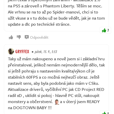
na PS5 a zároveň s Phantom Liberty. Těším se moc.
Ale vrhnu se na to až po Spider-manovi, chci si to
užít vkuse a v tu dobu už se bude vědět, jak je na tom
update a dlc po technické stránce.
7
Odpovědět
GRYFFEX
pátek, 15. 9., 5:53
Taky už mám nakoupeno a nově jsem si i základní hru
přeinstaloval, jelikož nemám nejmodernější dělo, tak
si ještě pohraju s nastavením kvalita/výkon cíl je
stabilních 60FPS a co možná nejhezčí obraz. Ještě
nastavit sens, aby byla podobná jako mám v CSku.
Aktualizace driverů, vyčištění PC jak CD Project RED
radil xD , uklidit si pokoj - hlavně PC stůl, nakoupit
monstery a občerstvení.
a v úterý jsem READY
na DOGTOWN BABY !!!
5