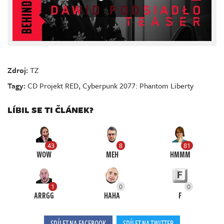
Zdroj:
TZ
Tagy:
CD Projekt RED
,
Cyberpunk 2077: Phantom Liberty
LÍBIL SE TI ČLÁNEK?
43
8
81
WOW
MEH
HMMM
1
0
0
ARRGG
HAHA
F
SDÍLET NA FACEBOOK
SDÍLET NA TWITTER