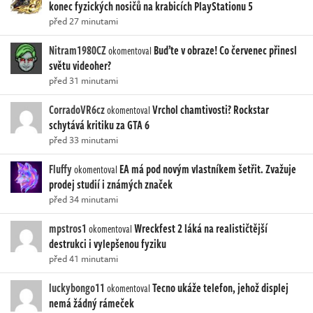
konec fyzických nosičů na krabicích PlayStationu 5
před 27 minutami
Nitram1980CZ
Buďte v obraze! Co červenec přinesl
okomentoval
světu videoher?
před 31 minutami
CorradoVR6cz
Vrchol chamtivosti? Rockstar
okomentoval
schytává kritiku za GTA 6
před 33 minutami
Fluffy
EA má pod novým vlastníkem šetřit. Zvažuje
okomentoval
prodej studií i známých značek
před 34 minutami
mpstros1
Wreckfest 2 láká na realističtější
okomentoval
destrukci i vylepšenou fyziku
před 41 minutami
luckybongo11
Tecno ukáže telefon, jehož displej
okomentoval
nemá žádný rámeček