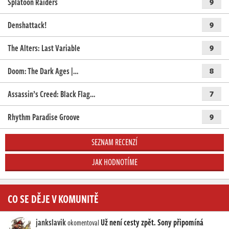
Splatoon Raiders
9
Denshattack!
9
The Alters: Last Variable
9
Doom: The Dark Ages |…
8
Assassin’s Creed: Black Flag…
7
Rhythm Paradise Groove
9
SEZNAM RECENZÍ
JAK HODNOTÍME
CO SE DĚJE V KOMUNITĚ
jankslavik
Už není cesty zpět. Sony připomíná
okomentoval