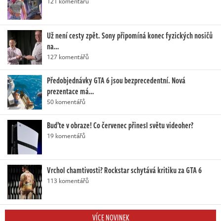
121 komentářů
Už není cesty zpět. Sony připomíná konec fyzických nosičů
na…
127 komentářů
Předobjednávky GTA 6 jsou bezprecedentní. Nová
prezentace má…
50 komentářů
Buďte v obraze! Co červenec přinesl světu videoher?
19 komentářů
Vrchol chamtivosti? Rockstar schytává kritiku za GTA 6
113 komentářů
VÍCE NOVINEK