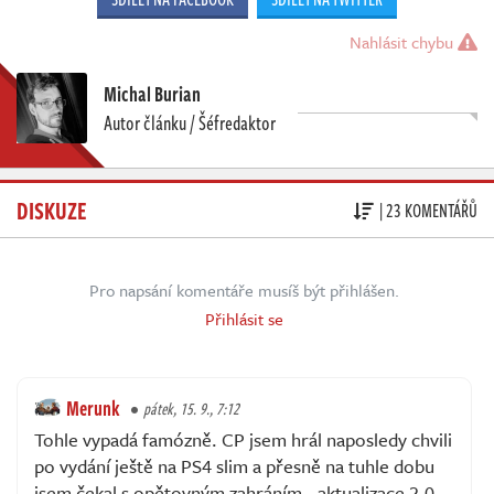
Nahlásit chybu
Michal Burian
Autor článku / Šéfredaktor
DISKUZE
| 23 KOMENTÁŘŮ
Pro napsání komentáře musíš být přihlášen.
Přihlásit se
Merunk
pátek, 15. 9., 7:12
Tohle vypadá famózně. CP jsem hrál naposledy chvili
po vydání ještě na PS4 slim a přesně na tuhle dobu
jsem čekal s opětovným zahráním - aktualizace 2.0