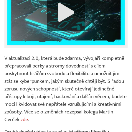
V aktualizaci 2.0, která bude zdarma, vývojáři kompletně
přepracovali perky a stromy dovedností s cílem
poskytnout hráčům svobodu a flexibilitu a umožnit jim
stát se kyberpunkem, jakým skutečně chtějí být. S řadou
zbrusu nových schopností, které otevírají jedinečné
přístupy k boji, utajení, hackování a dalším věcem, budete
moci likvidovat své nepřátele vzrušujícími a kreativními
způsoby. Více se o změnách rozepsal kolega Martin
Cvrček
zde
.
Druhé dnešní video je ze zákulisí příprav filmečku.