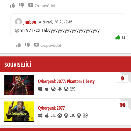
Odpovědět
jimbou
čtvrtek, 14. 9., 15:40
@m1971-cz Takyyyyyyyyyyyyyyyyyyyyyy
12
Odpovědět
SOUVISEJÍCÍ
9
Cyberpunk 2077: Phantom Liberty
10
Cyberpunk 2077