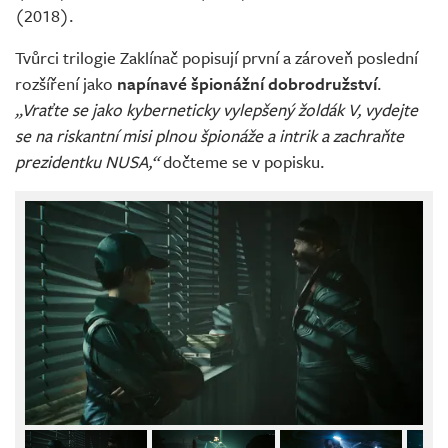
(2018).
Tvůrci trilogie Zaklínač popisují první a zároveň poslední
rozšíření jako
napínavé špionážní dobrodružství
.
„Vraťte se jako kyberneticky vylepšený žoldák V, vydejte
se na riskantní misi plnou špionáže a intrik a zachraňte
prezidentku NUSA,“
dočteme se v popisku.