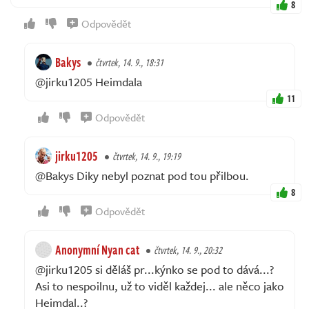
8
Odpovědět
Bakys
čtvrtek, 14. 9., 18:31
@jirku1205 Heimdala
11
Odpovědět
jirku1205
čtvrtek, 14. 9., 19:19
@Bakys Diky nebyl poznat pod tou přilbou.
8
Odpovědět
Anonymní Nyan cat
čtvrtek, 14. 9., 20:32
@jirku1205 si děláš pr...kýnko se pod to dává...?
Asi to nespoilnu, už to viděl každej... ale něco jako
Heimdal..?