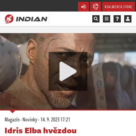
REALMERCH.STORE
Magazín
Recenze
Videa
Soutěže
Databáze
Komunita
Magazín
·
Novinky
·
14. 9. 2023 17:21
Redakce
Idris Elba hvězdou