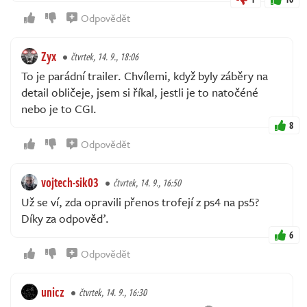
Odpovědět
Zyx
čtvrtek, 14. 9., 18:06
To je parádní trailer. Chvílemi, když byly záběry na
detail obličeje, jsem si říkal, jestli je to natočéné
nebo je to CGI.
8
Odpovědět
vojtech-sik03
čtvrtek, 14. 9., 16:50
Už se ví, zda opravili přenos trofejí z ps4 na ps5?
Díky za odpověď.
6
Odpovědět
unicz
čtvrtek, 14. 9., 16:30