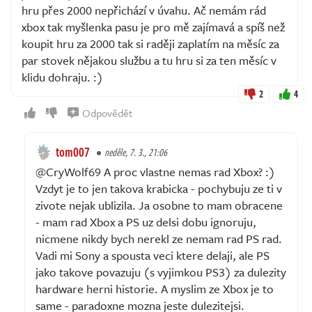
hru přes 2000 nepřichází v úvahu. Ač nemám rád
xbox tak myšlenka pasu je pro mě zajímavá a spíš než
koupit hru za 2000 tak si raději zaplatím na měsíc za
par stovek nějakou službu a tu hru si za ten měsíc v
klidu dohraju. :)
2
4
Odpovědět
tom007
neděle, 7. 3., 21:06
@CryWolf69 A proc vlastne nemas rad Xbox? :)
Vzdyt je to jen takova krabicka - pochybuju ze ti v
zivote nejak ublizila. Ja osobne to mam obracene
- mam rad Xbox a PS uz delsi dobu ignoruju,
nicmene nikdy bych nerekl ze nemam rad PS rad.
Vadi mi Sony a spousta veci ktere delaji, ale PS
jako takove povazuju (s vyjimkou PS3) za dulezity
hardware herni historie. A myslim ze Xbox je to
same - paradoxne mozna jeste dulezitejsi.