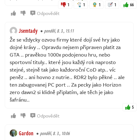
1
1
1
1
66
Odpovědět
Jsemtady
pondělí, 8. 3., 15:11
Že se vždycky ozvou firmy které dojí své hry jako
dojné krávy .. Opravdu nejsem připraven platit za
GTA .. pravěkou 1000x podojenou hru, nebo
sportovní tituly.. které jsou každý rok naprosto
stejné, stejně tak jako každoroční CoD atp.. víc
peněz .. ani hovno z nutrie.. RDR2 bylo pěkné .. ale
ten zabugovanej PC port .. Za pecky jako Horizon
zero dawn2 si klidně připlatím, ale těch je jako
šafránu..
5
Odpovědět
Gardon
pondělí, 8. 3., 10:06