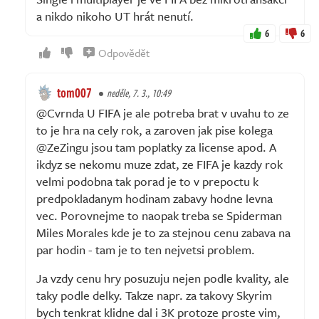
a nikdo nikoho UT hrát nenutí.
6
6
Odpovědět
tom007
neděle, 7. 3., 10:49
@Cvrnda U FIFA je ale potreba brat v uvahu to ze
to je hra na cely rok, a zaroven jak pise kolega
@ZeZingu jsou tam poplatky za license apod. A
ikdyz se nekomu muze zdat, ze FIFA je kazdy rok
velmi podobna tak porad je to v prepoctu k
predpokladanym hodinam zabavy hodne levna
vec. Porovnejme to naopak treba se Spiderman
Miles Morales kde je to za stejnou cenu zabava na
par hodin - tam je to ten nejvetsi problem.
Ja vzdy cenu hry posuzuju nejen podle kvality, ale
taky podle delky. Takze napr. za takovy Skyrim
bych tenkrat klidne dal i 3K protoze proste vim,