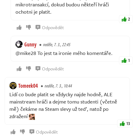
mikrotransakcí, dokud budou někteří hráči
ochotni je platit.
2
Odpovědět
Gunny
neděle, 7. 3., 22:45
@mike28 To jest ta ironie mého komentáře.
1
Odpovědět
Tomeek04
neděle, 7. 3., 10:44
Lidí co bude platit se vždycky najde hodně, ALE
mainstream hráči a dejme tomu studenti (včetně
mě) čekáme na Steam slevy už teď, natož po
zdražení
13
Odpovědět