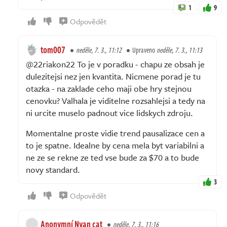
1
9
Odpovědět
tom007
neděle, 7. 3., 11:12
Upraveno
neděle, 7. 3., 11:13
@22riakon22 To je v poradku - chapu ze obsah je
dulezitejsi nez jen kvantita. Nicmene porad je tu
otazka - na zaklade ceho maji obe hry stejnou
cenovku? Valhala je viditelne rozsahlejsi a tedy na
ni urcite muselo padnout vice lidskych zdroju.
Momentalne proste vidie trend pausalizace cen a
to je spatne. Idealne by cena mela byt variabilni a
ne ze se rekne ze ted vse bude za $70 a to bude
novy standard.
3
Odpovědět
Anonymní Nyan cat
neděle, 7. 3., 11:16