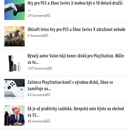
Hry pro PS5 a Xbox Series X mohou být o 10 dolarů dražší.
…
29 komentářů
Ubisoft letos hry pro PS5 a Xbox Series X zdražovat nebude
9 komentářů
Bývalý autor Valve hájí konec disků pro PlayStation. Může
za to…
147 komentářů
Zatímco PlayStation končí s výrobou disků, Xbox se
zaměřuje na…
63 komentářů
EA je už prakticky saúdská. Evropská unie kývla na obchod
za 55…
45 komentářů