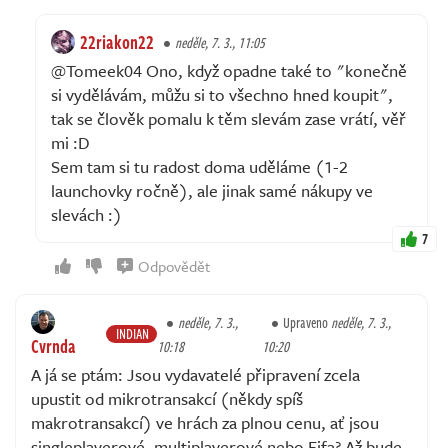
22riakon22
neděle, 7. 3., 11:05
@Tomeek04 Ono, když opadne také to "konečně
si vydělávám, můžu si to všechno hned koupit",
tak se člověk pomalu k těm slevám zase vrátí, věř
mi :D
Sem tam si tu radost doma uděláme (1-2
launchovky ročně), ale jinak samé nákupy ve
slevách :)
7
Odpovědět
neděle, 7. 3.,
Upraveno
neděle, 7. 3.,
INDIAN
Cvrnda
10:18
10:20
A já se ptám: Jsou vydavatelé připravení zcela
upustit od mikrotransakcí (někdy spíš
makrotransakcí) ve hrách za plnou cenu, ať jsou
singleplayerové, multiplayerové nebo Fifa? Až bude