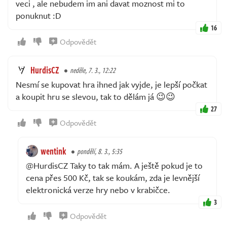
veci , ale nebudem im ani davat moznost mi to
ponuknut :D
16
Odpovědět
HurdisCZ
neděle, 7. 3., 12:22
Nesmí se kupovat hra ihned jak vyjde, je lepší počkat
a koupit hru se slevou, tak to dělám já 😉😉
27
Odpovědět
wentink
pondělí, 8. 3., 5:35
@HurdisCZ Taky to tak mám. A ještě pokud je to
cena přes 500 Kč, tak se koukám, zda je levnější
elektronická verze hry nebo v krabičce.
3
Odpovědět