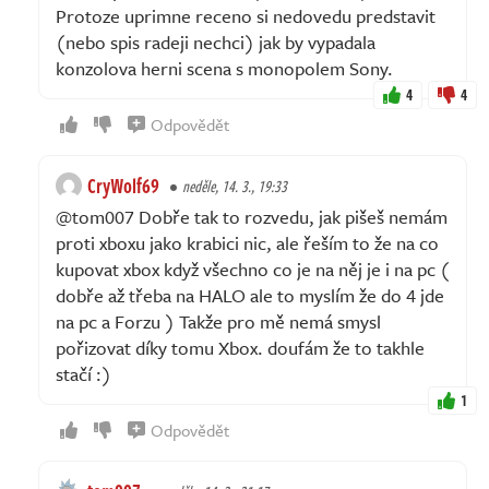
Protoze uprimne receno si nedovedu predstavit
(nebo spis radeji nechci) jak by vypadala
konzolova herni scena s monopolem Sony.
4
4
Odpovědět
CryWolf69
neděle, 14. 3., 19:33
@tom007 Dobře tak to rozvedu, jak pišeš nemám
proti xboxu jako krabici nic, ale řeším to že na co
kupovat xbox když všechno co je na něj je i na pc (
dobře až třeba na HALO ale to myslím že do 4 jde
na pc a Forzu ) Takže pro mě nemá smysl
pořizovat díky tomu Xbox. doufám že to takhle
stačí :)
1
Odpovědět