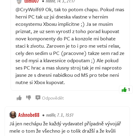
tom007
neděle, 14. 3., 21:17
@CryWolf69 Ok, tak to potom chapu. Pokud mas
herni PC tak uz jsi dneska vlastne v hernim
ecosystemu Xboxu implicitne ;) Ja se musim
priznat, ze uz sem vyrostl z toho porad kupovat
nove komponenty do PC a konzole mi bohate
staci k zivotu. Zaroven je to i pro me vetsi relax,
cely den sedim u PC (pracovne) takze sem rad ze
se od mysi a klavesnice odpoutam ;) Ale pokud
ses PC hrac a mas slusny stroj tak je mi naprosto
jasne ze s dnesni nabidkou od MS pro tebe neni
nutne si Xbox kupovat.
1
Odpovědět
Ashnobe88
neděle, 7. 3., 15:51
Já jen nechápu že každý vydavatel případně vývojář
mele o tom že všechno je o tolik dražší a že kvůli