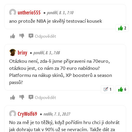
untherio555
pondělí, 8. 3., 7:10
ano protože NBA je skvělý testovací kousek
2
Odpovědět
brixy
pondělí, 8. 3., 7:08
Otázkou není, zda-li jsme připraveni na 70euro,
otázkou jest, co nám za 70 euro nabídnou?
Platformu na nákup skinů, XP boosterů a season
passů?
1
6
Odpovědět
CryWolf69
neděle, 7. 3., 20:27
No za mě je to těžký, když pořídím hru chci ji dohrát
jak dohraju tak v 90% už se nevracím. Takže dát za