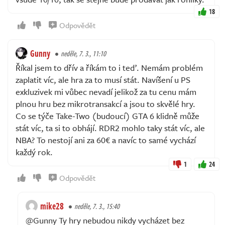
18
Odpovědět
Gunny
neděle, 7. 3., 11:10
Říkal jsem to dřív a říkám to i teď. Nemám problém
zaplatit víc, ale hra za to musí stát. Navíšení u PS
exkluzivek mi vůbec nevadí jelikož za tu cenu mám
plnou hru bez mikrotransakcí a jsou to skvělé hry.
Co se týče Take-Two (budoucí) GTA 6 klidně může
stát víc, ta si to obhájí. RDR2 mohlo taky stát víc, ale
NBA? To nestojí ani za 60€ a navíc to samé vychází
každý rok.
1
24
Odpovědět
mike28
neděle, 7. 3., 15:40
@Gunny Ty hry nebudou nikdy vycházet bez