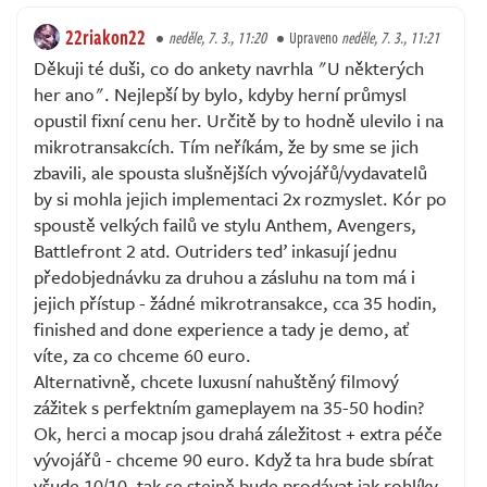
22riakon22
neděle, 7. 3., 11:20
Upraveno
neděle, 7. 3., 11:21
Děkuji té duši, co do ankety navrhla "U některých
her ano". Nejlepší by bylo, kdyby herní průmysl
opustil fixní cenu her. Určitě by to hodně ulevilo i na
mikrotransakcích. Tím neříkám, že by sme se jich
zbavili, ale spousta slušnějších vývojářů/vydavatelů
by si mohla jejich implementaci 2x rozmyslet. Kór po
spoustě velkých failů ve stylu Anthem, Avengers,
Battlefront 2 atd. Outriders teď inkasují jednu
předobjednávku za druhou a zásluhu na tom má i
jejich přístup - žádné mikrotransakce, cca 35 hodin,
finished and done experience a tady je demo, ať
víte, za co chceme 60 euro.
Alternativně, chcete luxusní nahuštěný filmový
zážitek s perfektním gameplayem na 35-50 hodin?
Ok, herci a mocap jsou drahá záležitost + extra péče
vývojářů - chceme 90 euro. Když ta hra bude sbírat
všude 10/10, tak se stejně bude prodávat jak rohlíky.