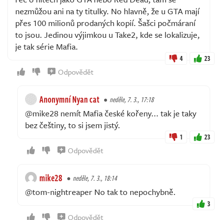
nezmůžou ani na ty titulky. No hlavně, že u GTA mají
přes 100 milionů prodaných kopií. Šašci počmáraní
to jsou. Jedinou výjimkou u Take2, kde se lokalizuje,
je tak série Mafia.
4
23
Odpovědět
Anonymní Nyan cat
neděle, 7. 3., 17:18
@mike28 nemít Mafia české kořeny... tak je taky
bez češtiny, to si jsem jistý.
1
23
Odpovědět
mike28
neděle, 7. 3., 18:14
@tom-nightreaper No tak to nepochybně.
3
Odpovědět