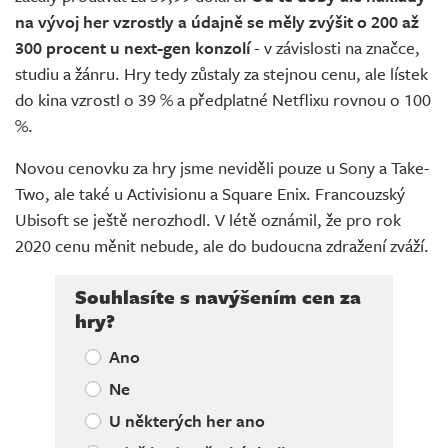
na vývoj her vzrostly a údajně se měly zvýšit o 200 až
300 procent u next-gen konzolí
- v závislosti na značce,
studiu a žánru. Hry tedy zůstaly za stejnou cenu, ale lístek
do kina vzrostl o 39 % a předplatné Netflixu rovnou o 100
%.
Novou cenovku za hry jsme neviděli pouze u Sony a Take-
Two, ale také u Activisionu a Square Enix. Francouzský
Ubisoft se ještě nerozhodl. V létě oznámil, že pro rok
2020 cenu měnit nebude, ale do budoucna zdražení zváží.
Souhlasíte s navýšením cen za
hry?
Ano
Ne
U některých her ano