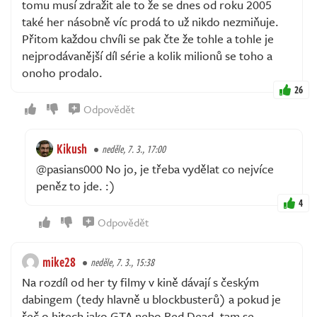
tomu musí zdražit ale to že se dnes od roku 2005
také her násobně víc prodá to už nikdo nezmiňuje.
Přitom každou chvíli se pak čte že tohle a tohle je
nejprodávanější díl série a kolik milionů se toho a
onoho prodalo.
26
Odpovědět
Kikush
neděle, 7. 3., 17:00
@pasians000 No jo, je třeba vydělat co nejvíce
peněz to jde. :)
4
Odpovědět
mike28
neděle, 7. 3., 15:38
Na rozdíl od her ty filmy v kině dávají s českým
dabingem (tedy hlavně u blockbusterů) a pokud je
řeč o hitech jako GTA nebo Red Dead, tam se