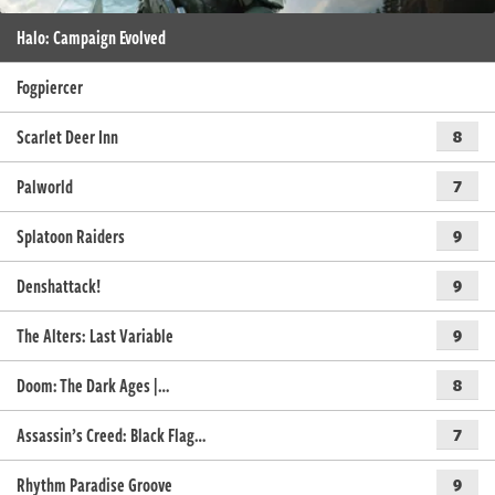
Halo: Campaign Evolved
Fogpiercer
Scarlet Deer Inn
8
Palworld
7
Splatoon Raiders
9
Denshattack!
9
The Alters: Last Variable
9
Doom: The Dark Ages |…
8
Assassin’s Creed: Black Flag…
7
Rhythm Paradise Groove
9