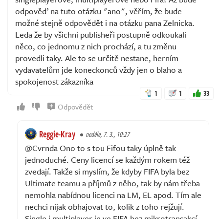
odpověď na tuto otázku "ano", věřím, že bude
možné stejně odpovědět i na otázku pana Zelnicka.
Leda že by všichni publisheři postupně odkoukali
něco, co jednomu z nich prochází, a tu změnu
provedli taky. Ale to se určitě nestane, herním
vydavatelům jde koneckonců vždy jen o blaho a
spokojenost zákazníka
1
1
33
Odpovědět
Reggie-Kray
neděle, 7. 3., 10:27
@Cvrnda Ono to s tou Fifou taky úplně tak
jednoduché. Ceny licencí se každým rokem též
zvedají. Takže si myslím, že kdyby FIFA byla bez
Ultimate teamu a příjmů z něho, tak by nám třeba
nemohla nabídnou licenci na LM, EL apod. Tím ale
nechci nijak obhajovat to, kolik z toho rejžují.
Single i multiplayer je ve FIFA bez mikrotransakcí