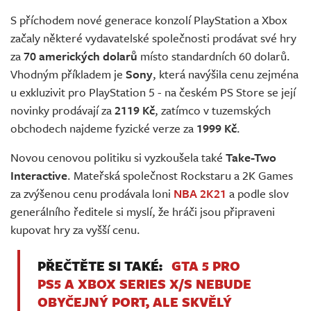
Živě
S příchodem nové generace konzolí PlayStation a Xbox
začaly některé vydavatelské společnosti prodávat své hry
za
70 amerických dolarů
místo standardních 60 dolarů.
Vhodným příkladem je
Sony
, která navýšila cenu zejména
u exkluzivit pro PlayStation 5 - na českém PS Store se její
novinky prodávají za
2119 Kč
, zatímco v tuzemských
obchodech najdeme fyzické verze za
1999 Kč
.
Novou cenovou politiku si vyzkoušela také
Take-Two
Interactive
. Mateřská společnost Rockstaru a 2K Games
za zvýšenou cenu prodávala loni
NBA 2K21
a podle slov
generálního ředitele si myslí, že hráči jsou připraveni
kupovat hry za vyšší cenu.
PŘEČTĚTE SI TAKÉ:
GTA 5 PRO
PS5 A XBOX SERIES X/S NEBUDE
OBYČEJNÝ PORT, ALE SKVĚLÝ