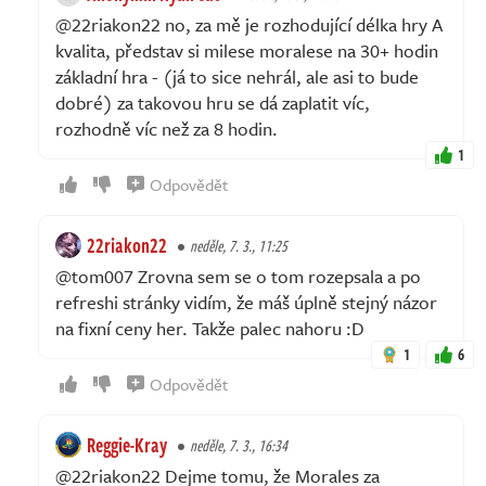
@22riakon22 no, za mě je rozhodující délka hry A
kvalita, představ si milese moralese na 30+ hodin
základní hra - (já to sice nehrál, ale asi to bude
dobré) za takovou hru se dá zaplatit víc,
rozhodně víc než za 8 hodin.
1
Odpovědět
22riakon22
neděle, 7. 3., 11:25
@tom007 Zrovna sem se o tom rozepsala a po
refreshi stránky vidím, že máš úplně stejný názor
na fixní ceny her. Takže palec nahoru :D
1
6
Odpovědět
Reggie-Kray
neděle, 7. 3., 16:34
@22riakon22 Dejme tomu, že Morales za