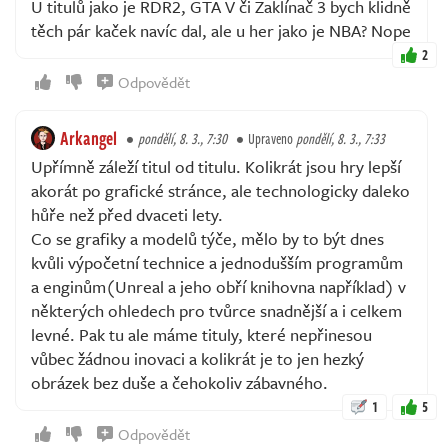
U titulů jako je RDR2, GTA V či Zaklínač 3 bych klidně
těch pár kaček navíc dal, ale u her jako je NBA? Nope
2
Odpovědět
Arkangel
pondělí, 8. 3., 7:30
Upraveno
pondělí, 8. 3., 7:33
Upřímně záleží titul od titulu. Kolikrát jsou hry lepší
akorát po grafické stránce, ale technologicky daleko
hůře než před dvaceti lety.
Co se grafiky a modelů týče, mělo by to být dnes
kvůli výpočetní technice a jednodušším programům
a enginům(Unreal a jeho obří knihovna například) v
některých ohledech pro tvůrce snadnější a i celkem
levné. Pak tu ale máme tituly, které nepřinesou
vůbec žádnou inovaci a kolikrát je to jen hezký
obrázek bez duše a čehokoliv zábavného.
1
5
Odpovědět