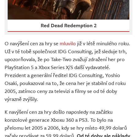
Red Dead Redemption 2
O navýšení cen za hry se
mluvilo
již v létě minulého roku.
Už v té tobě společnost IDG Consulting, jež sleduje trh,
upozorňovala, že po Take-Two zvažují zdražení her pro
PlayStation 5 a Xbox Series X/S další vydavatelé.
Prezident a generální ředitel IDG Consulting, Yoshio
Osaki, poukazoval na to, že cena her je stabilní od roku
2005, zatímco ceny za televizi a filmy se od té doby
výrazně zvýšily.
K navýšení cen za hry došlo naposledy na začátku
konzolové generace Xboxu 360 a PS3. To bylo na
přelomu let 2005 a 2006, kdy se hry místo 49,99 dolarů
začaly prodávat za 59,99 dolarů.
Od té doby ale náklady