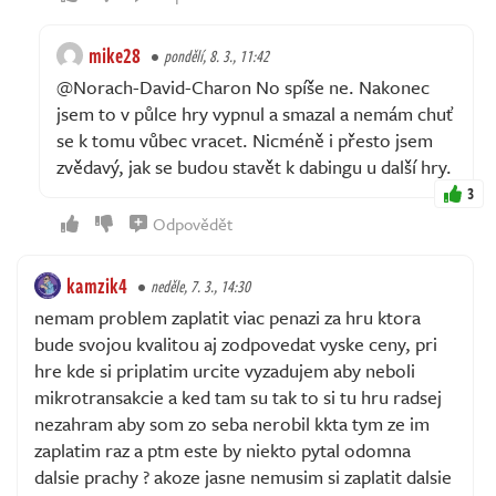
mike28
pondělí, 8. 3., 11:42
@Norach-David-Charon No spíše ne. Nakonec
jsem to v půlce hry vypnul a smazal a nemám chuť
se k tomu vůbec vracet. Nicméně i přesto jsem
zvědavý, jak se budou stavět k dabingu u další hry.
3
Odpovědět
kamzik4
neděle, 7. 3., 14:30
nemam problem zaplatit viac penazi za hru ktora
bude svojou kvalitou aj zodpovedat vyske ceny, pri
hre kde si priplatim urcite vyzadujem aby neboli
mikrotransakcie a ked tam su tak to si tu hru radsej
nezahram aby som zo seba nerobil kkta tym ze im
zaplatim raz a ptm este by niekto pytal odomna
dalsie prachy ? akoze jasne nemusim si zaplatit dalsie