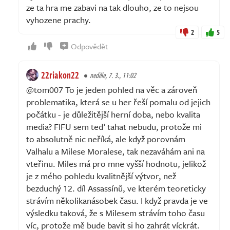
ze ta hra me zabavi na tak dlouho, ze to nejsou
vyhozene prachy.
2
5
Odpovědět
22riakon22
neděle, 7. 3., 11:02
@tom007 To je jeden pohled na věc a zároveň
problematika, která se u her řeší pomalu od jejich
počátku - je důležitější herní doba, nebo kvalita
media? FIFU sem teď tahat nebudu, protože mi
to absolutně nic neříká, ale když porovnám
Valhalu a Milese Moralese, tak nezaváhám ani na
vteřinu. Miles má pro mne vyšší hodnotu, jelikož
je z mého pohledu kvalitnější výtvor, než
bezduchý 12. díl Assassínů, ve kterém teoreticky
strávím několikanásobek času. I když pravda je ve
výsledku taková, že s Milesem strávím toho času
víc, protože mě bude bavit si ho zahrát víckrát.