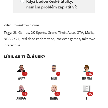
Když budou české titulky,
nemám problém zaplatit víc
Zdroj:
tweaktown.com
Tagy:
2K Games
,
2K Sports
,
Grand Theft Auto
,
GTA
,
Mafia
,
NBA 2K21
,
red dead redemption
,
rockstar games
,
take two
interactive
LÍBIL SE TI ČLÁNEK?
13
2
116
WOW
MEH
HMMM
51
20
15
ARRGG
HAHA
F