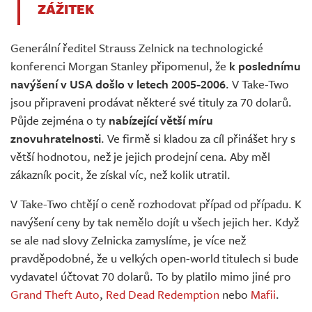
ZÁŽITEK
Generální ředitel Strauss Zelnick na technologické
konferenci Morgan Stanley připomenul, že
k poslednímu
navýšení v USA došlo v letech 2005-2006
. V Take-Two
jsou připraveni prodávat některé své tituly za 70 dolarů.
Půjde zejména o ty
nabízející větší míru
znovuhratelnosti
. Ve firmě si kladou za cíl přinášet hry s
větší hodnotou, než je jejich prodejní cena. Aby měl
zákazník pocit, že získal víc, než kolik utratil.
V Take-Two chtějí o ceně rozhodovat případ od případu. K
navýšení ceny by tak nemělo dojít u všech jejich her. Když
se ale nad slovy Zelnicka zamyslíme, je více než
pravděpodobné, že u velkých open-world titulech si bude
vydavatel účtovat 70 dolarů. To by platilo mimo jiné pro
Grand Theft Auto
,
Red Dead Redemption
nebo
Mafii
.