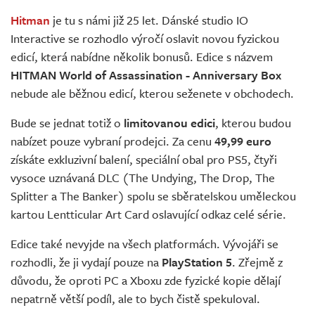
Živě
Hitman
je tu s námi již 25 let. Dánské studio IO
Interactive se rozhodlo výročí oslavit novou fyzickou
edicí, která nabídne několik bonusů. Edice s názvem
HITMAN World of Assassination - Anniversary Box
nebude ale běžnou edicí, kterou seženete v obchodech.
Bude se jednat totiž o
limitovanou edici
, kterou budou
nabízet pouze vybraní prodejci. Za cenu
49,99 euro
získáte exkluzivní balení, speciální obal pro PS5, čtyři
vysoce uznávaná DLC (The Undying, The Drop, The
Splitter a The Banker) spolu se sběratelskou uměleckou
kartou Lentticular Art Card oslavující odkaz celé série.
Edice také nevyjde na všech platformách. Vývojáři se
rozhodli, že ji vydají pouze na
PlayStation 5
. Zřejmě z
důvodu, že oproti PC a Xboxu zde fyzické kopie dělají
nepatrně větší podíl, ale to bych čistě spekuloval.