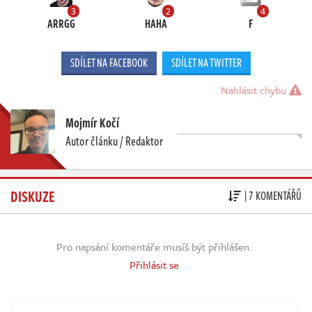
3
2
4
ARRGG
HAHA
F
SDÍLET NA FACEBOOK
SDÍLET NA TWITTER
Nahlásit chybu
Mojmír Kočí
Autor článku / Redaktor
DISKUZE
| 7 KOMENTÁŘŮ
Pro napsání komentáře musíš být přihlášen.
Přihlásit se