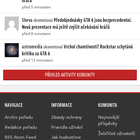
hráčů
před 5 minutami
Sheva
Předobjednávky GTA 6 jsou bezprecedentní.
okomentoval
Nová prezentace má ještě zvýšit očekávání hráčů
před 8 minutami
astromedia
Vrchol chamtivosti? Rockstar schytává
okomentoval
kritiku za GTA 6
před 12 minutami
PŘEHLED AKTIVITY KOMUNITY
NAVIGACE
INFORMACE
KOMUNITA
Archiv pořadu
Zásady ochrany
Nejnovější
příspěvky
Redakce pořadu
Pravidla užívání
Žebříček uživatelů
RSS Atom Feed
Jak hodnotíme