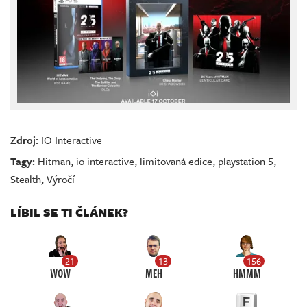
Zdroj:
IO Interactive
Tagy:
Hitman
,
io interactive
,
limitovaná edice
,
playstation 5
,
Stealth
,
Výročí
LÍBIL SE TI ČLÁNEK?
21
13
156
WOW
MEH
HMMM