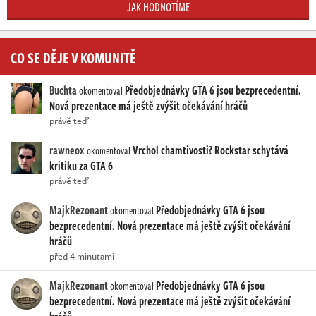
JAK HODNOTÍME
CO SE DĚJE V KOMUNITĚ
Buchta
Předobjednávky GTA 6 jsou bezprecedentní.
okomentoval
Nová prezentace má ještě zvýšit očekávání hráčů
právě teď
rawneox
Vrchol chamtivosti? Rockstar schytává
okomentoval
kritiku za GTA 6
právě teď
MajkRezonant
Předobjednávky GTA 6 jsou
okomentoval
bezprecedentní. Nová prezentace má ještě zvýšit očekávání
hráčů
před 4 minutami
MajkRezonant
Předobjednávky GTA 6 jsou
okomentoval
bezprecedentní. Nová prezentace má ještě zvýšit očekávání