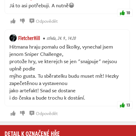
Já to asi potřebuji. A nutně😀
10
Odpovědět
FletcherHill
středa, 24. 9., 14:20
Hitmana hraju pomalu od školky, vynechal jsem
jenom Sniper Challenge,
protože hry, ve kterejch se jen "snajpuje" nejsou
uplně podle
mýho gusta. Tu sběratelku budu muset mít! Hezky
zapečetěnou a vystavenou
jako artefakt! Snad se dostane
i do česka a bude trochu k dostání.
13
Odpovědět
DETAIL K OZNAČENÉ HŘE