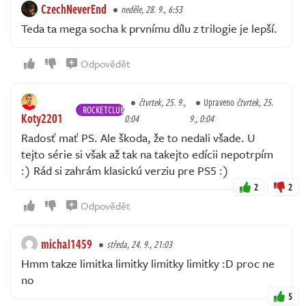
CzechNeverEnd
neděle, 28. 9., 6:53
Teda ta mega socha k prvnímu dílu z trilogie je lepší.
Odpovědět
čtvrtek, 25. 9.,
Upraveno
čtvrtek, 25.
ROCKETCLUB
Koty2201
0:04
9., 0:04
Radosť mať PS. Ale škoda, že to nedali všade. U
tejto série si však až tak na takejto edícii nepotrpím
:) Rád si zahrám klasickú verziu pre PS5 :)
2
2
Odpovědět
michal1459
středa, 24. 9., 21:03
Hmm takze limitka limitky limitky limitky :D proc ne
no
5