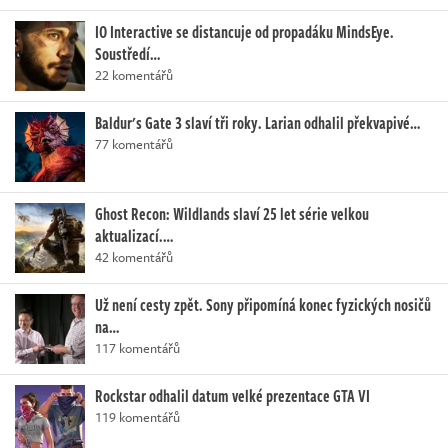
IO Interactive se distancuje od propadáku MindsEye.
Soustředí…
22 komentářů
Baldur's Gate 3 slaví tři roky. Larian odhalil překvapivé…
77 komentářů
Ghost Recon: Wildlands slaví 25 let série velkou
aktualizací.…
42 komentářů
Už není cesty zpět. Sony připomíná konec fyzických nosičů
na…
117 komentářů
Rockstar odhalil datum velké prezentace GTA VI
119 komentářů