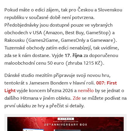
Pokud máte o edici zájem, tak pro Českou a Slovenskou
republiku v současné době není potvrzena.
Předobjednávky jsou dostupné pouze ve vybraných
obchodech v USA (Amazon, Best Buy, GameStop) a
Rakousku (Games2Game, GamesOnly a Gameware).
Tuzemské obchody zatím edici nenabízejí, tak uvidíme,
zda se k nám dostane. Vyjde
17. října
za doporučenou
maloobchodní cenu 50 euro (zhruba 1215 Kč).
Dánské studio mezitím připravuje svoji novou hru,
tentokrát s Jamesem Bondem v hlavní roli.
007: First
Light
vyjde koncem března 2026 a
nemělo
by se jednat o
dalšího Hitmana v jiném obleku.
Zde
se můžete podívat na
první ukázku ze hry a přečíst si detaily.