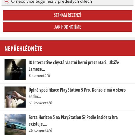
O něco více bugů než v předešlých dílech
SEZNAM RECENZÍ
JAK HODNOTÍME
NEPŘEHLÉDNĚTE
IO Interactive chystá vlastní herní prezentaci. Ukáže
Jamese…
8 komentářů
Úplné specifikace PlayStation 5 Pro. Konzole má o skoro
sedm…
61 komentářů
Forza Horizon 5 na PlayStation 5? Podle insidera hra
existuje,…
26 komentářů