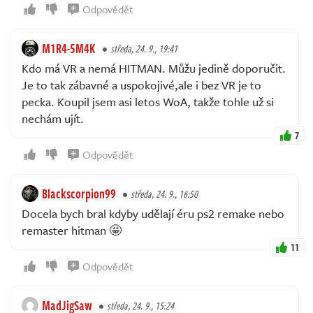
Odpovědět
M1R4-5M4K
středa, 24. 9., 19:41
Kdo má VR a nemá HITMAN. Můžu jedině doporučit.
Je to tak zábavné a uspokojivé,ale i bez VR je to
pecka. Koupil jsem asi letos WoA, takže tohle už si
nechám ujít.
7
Odpovědět
Blackscorpion99
středa, 24. 9., 16:50
Docela bych bral kdyby udělají éru ps2 remake nebo
remaster hitman 🤩
11
Odpovědět
MadJigSaw
středa, 24. 9., 15:24