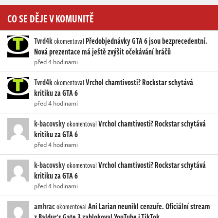
CO SE DĚJE V KOMUNITĚ
Tvrd4k
Předobjednávky GTA 6 jsou bezprecedentní.
okomentoval
Nová prezentace má ještě zvýšit očekávání hráčů
před 4 hodinami
Tvrd4k
Vrchol chamtivosti? Rockstar schytává
okomentoval
kritiku za GTA 6
před 4 hodinami
k-bacovsky
Vrchol chamtivosti? Rockstar schytává
okomentoval
kritiku za GTA 6
před 4 hodinami
k-bacovsky
Vrchol chamtivosti? Rockstar schytává
okomentoval
kritiku za GTA 6
před 4 hodinami
amhrac
Ani Larian neunikl cenzuře. Oficiální stream
okomentoval
z Baldur's Gate 3 zablokoval YouTube i TikTok