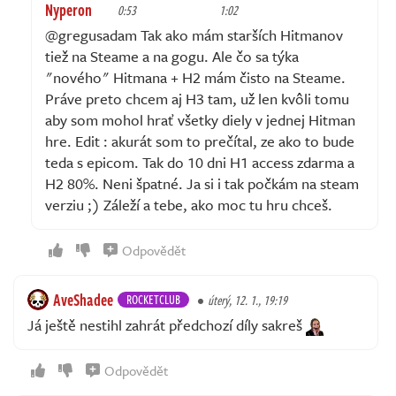
Nyperon
0:53
1:02
@gregusadam Tak ako mám starších Hitmanov
tiež na Steame a na gogu. Ale čo sa týka
"nového" Hitmana + H2 mám čisto na Steame.
Práve preto chcem aj H3 tam, už len kvôli tomu
aby som mohol hrať všetky diely v jednej Hitman
hre. Edit : akurát som to prečítal, ze ako to bude
teda s epicom. Tak do 10 dni H1 access zdarma a
H2 80%. Neni špatné. Ja si i tak počkám na steam
verziu ;) Záleží a tebe, ako moc tu hru chceš.
Odpovědět
AveShadee
ROCKETCLUB
úterý, 12. 1., 19:19
Já ještě nestihl zahrát předchozí díly sakreš
Odpovědět