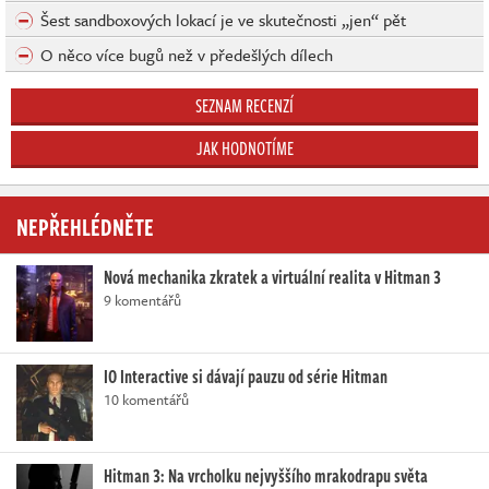
Šest sandboxových lokací je ve skutečnosti „jen“ pět
O něco více bugů než v předešlých dílech
SEZNAM RECENZÍ
JAK HODNOTÍME
NEPŘEHLÉDNĚTE
Nová mechanika zkratek a virtuální realita v Hitman 3
9 komentářů
IO Interactive si dávají pauzu od série Hitman
10 komentářů
Hitman 3: Na vrcholku nejvyššího mrakodrapu světa