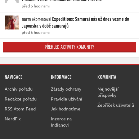
před 5 hodinami
narm
Expeditions: Samurai nás už dnes vezme do
okomentoval
Japonska v době samurajů
před 5 hodinami
PŘEHLED AKTIVITY KOMUNITY
NAVIGACE
INFORMACE
KOMUNITA
Archiv pořadu
Zásady ochrany
Nejnovější
příspěvky
Redakce pořadu
Pravidla užívání
Žebříček uživatelů
RSS Atom Feed
Jak hodnotíme
NerdFix
Inzerce na
Indianovi