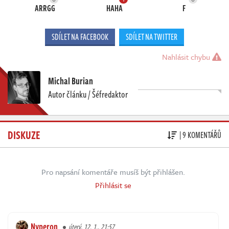
ARRGG
HAHA
F
SDÍLET NA FACEBOOK
SDÍLET NA TWITTER
Nahlásit chybu
Michal Burian
Autor článku / Šéfredaktor
DISKUZE
| 9 KOMENTÁŘŮ
Pro napsání komentáře musíš být přihlášen.
Přihlásit se
Nyperon
úterý, 12. 1., 21:57