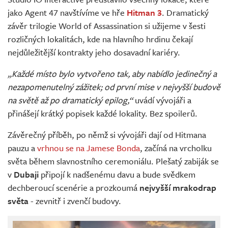
Živě
jako Agent 47 navštívíme ve hře
Hitman 3
. Dramatický
závěr trilogie World of Assassination si užijeme v šesti
rozličných lokalitách, kde na hlavního hrdinu čekají
nejdůležitější kontrakty jeho dosavadní kariéry.
„Každé místo bylo vytvořeno tak, aby nabídlo jedinečný a
nezapomenutelný zážitek; od první mise v nejvyšší budově
na světě až po dramatický epilog,“
uvádí vývojáři a
přinášejí krátký popisek každé lokality. Bez spoilerů.
Závěrečný příběh, po němž si vývojáři dají od Hitmana
pauzu a
vrhnou se na Jamese Bonda
, začíná na vrcholku
světa během slavnostního ceremoniálu. Plešatý zabiják se
v
Dubaji
připojí k nadšenému davu a bude svědkem
dechberoucí scenérie a prozkoumá
nejvyšší mrakodrap
světa
- zevnitř i zvenčí budovy.