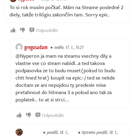
To si rok musím počkať. Mám na Steame posledné 2
diely, takže trilógiu zakončím tam. Sorry epic.
Odpovědět
gregusadam
neděle, 17. 1., 15:27
@Nyperon ja mam na steamu vsechny dily a
vlastne vse co steam nabidl..a ted takova
podpasovka ze to budu muset(pokud to budu
chtt hned hrat) koupit na epic:-/ ted se nekde
docitam ze ani nepujdou ty predesle mise
pretahnout do hitmana 3 a pokud ano tak za
poplatek.. to at si strci...
Odpovědět
pondělí, 18. 1.,
Upraveno
pondělí, 18. 1.,