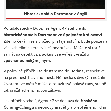
Historické sídlo Dartmoor v Anglii
Po událostech v Dubaji se Agent 47 stěhuje do
historického sídla Dartmoor ve Spojeném království
.
Zde ho čeká mise s vražedným tajemstvím. Bude pouze na
vás, zda eliminujete svůj cíl bez otázek. Můžete si totiž
zahrát na detektiva a
pokusit se vyřešit vraždu
spáchanou někým jiným
.
V polovině příběhu se dostaneme do
Berlína
, respektive
na předměstí hlavního města Německa s divokým nočním
životem. Ve městě můžete zotavit své bolavé rány, stejně
tak si užít adrenalinovou zábavu.
Jak příběh vrcholí, Agent 47 se dostává do
čínského
Čchung-čchingu
s neonovými světly a přeplněného lidmi