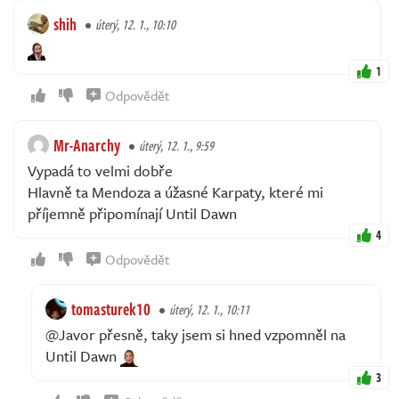
shih
úterý, 12. 1., 10:10
1
Odpovědět
Mr-Anarchy
úterý, 12. 1., 9:59
Vypadá to velmi dobře
Hlavně ta Mendoza a úžasné Karpaty, které mi
příjemně připomínají Until Dawn
4
Odpovědět
tomasturek10
úterý, 12. 1., 10:11
@Javor přesně, taky jsem si hned vzpomněl na
Until Dawn
3