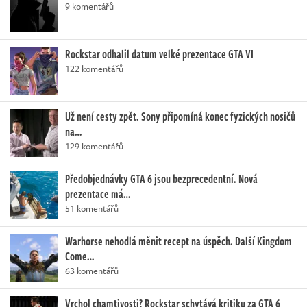
9 komentářů
Rockstar odhalil datum velké prezentace GTA VI
122 komentářů
Už není cesty zpět. Sony připomíná konec fyzických nosičů
na…
129 komentářů
Předobjednávky GTA 6 jsou bezprecedentní. Nová
prezentace má…
51 komentářů
Warhorse nehodlá měnit recept na úspěch. Další Kingdom
Come…
63 komentářů
Vrchol chamtivosti? Rockstar schytává kritiku za GTA 6