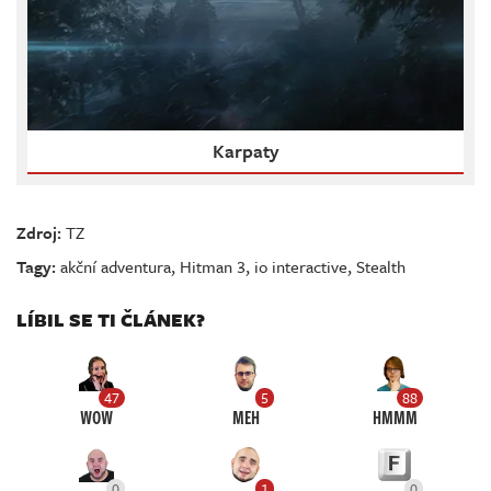
Karpaty
Zdroj:
TZ
Tagy:
akční adventura
,
Hitman 3
,
io interactive
,
Stealth
LÍBIL SE TI ČLÁNEK?
47
5
88
WOW
MEH
HMMM
0
1
0