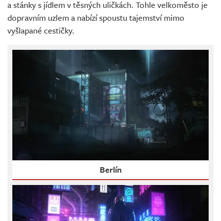
a stánky s jídlem v těsných uličkách. Tohle velkoměsto je
dopravním uzlem a nabízí spoustu tajemství mimo
vyšlapané cestičky.
Berlín