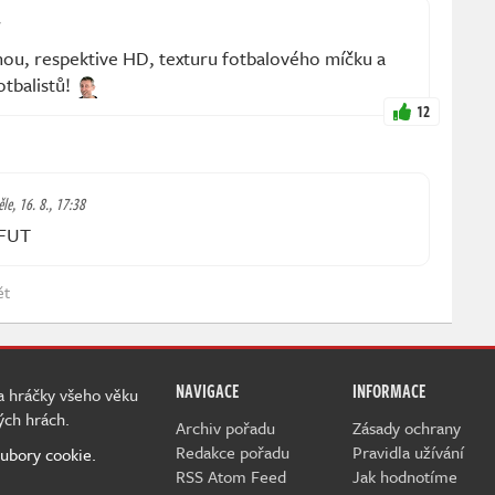
enou, respektive HD, texturu fotbalového míčku a
otbalistů!
12
le, 16. 8., 17:38
 FUT
ět
NAVIGACE
INFORMACE
 a hráčky všeho věku
ých hrách.
Archiv pořadu
Zásady ochrany
Redakce pořadu
Pravidla užívání
ubory cookie.
RSS Atom Feed
Jak hodnotíme