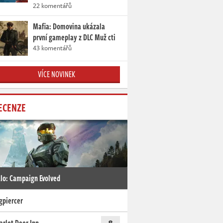
22 komentářů
Mafia: Domovina ukázala
první gameplay z DLC Muž cti
43 komentářů
VÍCE NOVINEK
ECENZE
lo: Campaign Evolved
gpiercer
8