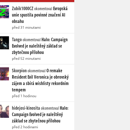
Zubik1000CZ
Evropská
okomentoval
unie spustila povinné značení AI
obsahu
před 31 minutami
Tango
Halo: Campaign
okomentoval
Evolved je naleštěný základ se
zbytečnou přílohou
před 52 minutami
Skorpion
O remake
okomentoval
Resident Evil Veronica je obrovský
zájem a sbírá wishlisty rekordním
tempem
před 1 hodinou
hidejosi-kinosita
Halo:
okomentoval
Campaign Evolved je naleštěný
základ se zbytečnou přílohou
před 2 hodinami