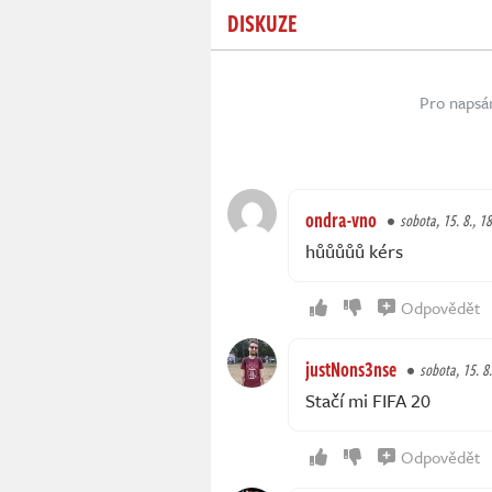
DISKUZE
Pro napsá
ondra-vno
sobota, 15. 8., 1
hůůůůů kérs
Odpovědět
justNons3nse
sobota, 15. 8.
Stačí mi FIFA 20
Odpovědět