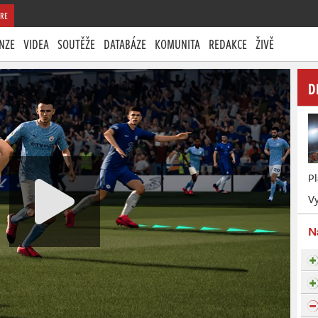
RE
NZE
VIDEA
SOUTĚŽE
DATABÁZE
KOMUNITA
REDAKCE
ŽIVĚ
D
P
Vy
N