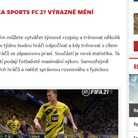
EA SPORTS FC 27 VÝRAZNĚ MĚNÍ
něm můžete vytvářet týmové rozpisy a trénovat několik
 v týdnu budou hráči odpočívat a kdy trénovat s cílem
áčů se zápasovou praxí. Součástí je nová statistika. Ta
í podají fotbalisté maximální výkon. Samozřejmě
R
vých hráčů a nalézt správnou rovnováhu s fyzickou
Ha
Fo