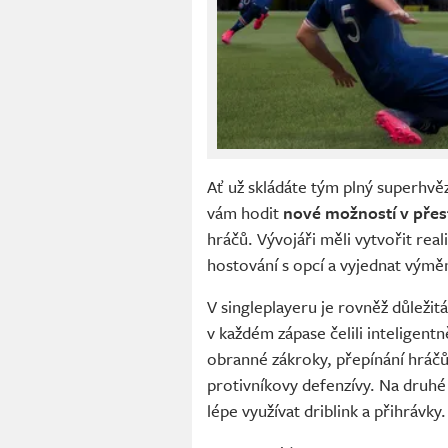
Ať už skládáte tým plný superhvě
vám hodit
nové možností v pře
hráčů. Vývojáři měli vytvořit real
hostování s opcí a vyjednat výmě
V singleplayeru je rovněž důležit
v každém zápase čelili inteligent
obranné zákroky, přepínání hráčů
protivníkovy defenzívy. Na druhé 
lépe využívat driblink a přihrávk