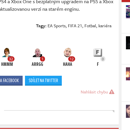
 PS4 a Xbox One s bezplatným upgradem na PS5 a Xbox
aktualizovanou verzi na starém enginu.
Tagy:
EA Sports
,
FIFA 21
,
Fotbal
,
kariéra
32
1
12
0
HMMM
ARRGG
HAHA
F
NA FACEBOOK
SDÍLET NA TWITTER
Nahlásit chybu