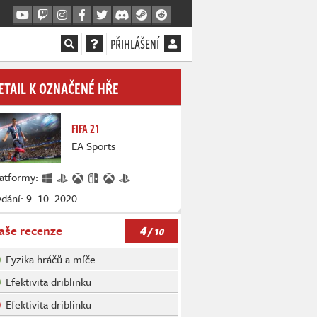
PŘIHLÁŠENÍ
ETAIL K OZNAČENÉ HŘE
FIFA 21
EA Sports
latformy:
dání: 9. 10. 2020
4
aše recenze
/ 10
Fyzika hráčů a míče
Efektivita driblinku
Efektivita driblinku