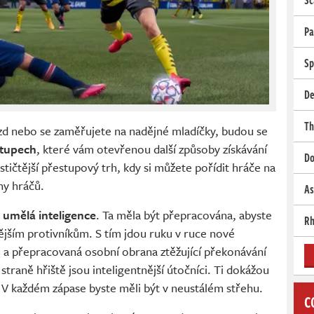
Sc
Pa
Sp
De
Th
zd nebo se zaměřujete na nadějné mladíčky, budou se
stupech
, které vám otevřenou další způsoby získávání
Do
ističtější přestupový trh, kdy si můžete pořídit hráče na
ny hráčů.
As
á
umělá inteligence
. Ta měla být přepracována, abyste
Rh
nějším protivníkům. S tím jdou ruku v ruce nové
 a přepracovaná osobní obrana ztěžující překonávání
straně hřiště jsou inteligentnější útočníci. Ti dokážou
y. V každém zápase byste měli být v neustálém střehu.
C