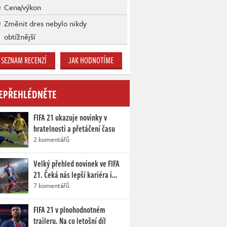
Cena/výkon
Změnit dres nebylo nikdy
obtížnější
SEZNAM RECENZÍ
JAK HODNOTÍME
EPŘEHLÉDNĚTE
FIFA 21 ukazuje novinky v
hratelnosti a přetáčení času
2 komentářů
Velký přehled novinek ve FIFA
21. Čeká nás lepší kariéra i…
7 komentářů
FIFA 21 v plnohodnotném
traileru. Na co letošní díl