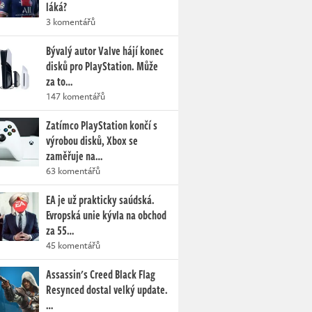
láká?
3 komentářů
Bývalý autor Valve hájí konec
disků pro PlayStation. Může
za to…
147 komentářů
Zatímco PlayStation končí s
výrobou disků, Xbox se
zaměřuje na…
63 komentářů
EA je už prakticky saúdská.
Evropská unie kývla na obchod
za 55…
45 komentářů
Assassin's Creed Black Flag
Resynced dostal velký update.
…