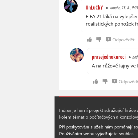
UnLuCkY
sobota, 15. 8., 9:01
FIFA 21 láká na vylepš
realistických ponožek f
Odpovědět
prasejednokureci
nedě
A na růžové lajny ve
Odpověd
Indian je herní projekt sdružující hráče
kolem témat o počítačových a konzolov
Při poskytování služeb nám pomáhají so
Používáním webu vyjadřujete souhlas.