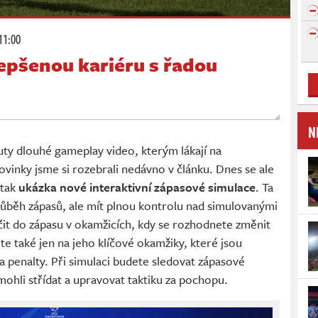
11:00
lepšenou kariéru s řadou
N
uty dlouhé gameplay video, kterým lákají na
ovinky jsme si rozebrali nedávno v článku. Dnes se ale
 tak
ukázka nové interaktivní zápasové simulace
. Ta
ůběh zápasů, ale mít plnou kontrolu nad simulovanými
it do zápasu v okamžicích, kdy se rozhodnete změnit
e také jen na jeho klíčové okamžiky, které jsou
a penalty. Při simulaci budete sledovat zápasové
 mohli střídat a upravovat taktiku za pochopu.