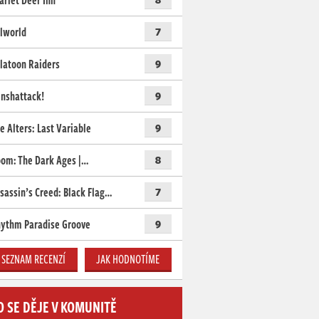
arlet Deer Inn
lworld
7
latoon Raiders
9
nshattack!
9
e Alters: Last Variable
9
om: The Dark Ages |…
8
sassin’s Creed: Black Flag…
7
ythm Paradise Groove
9
SEZNAM RECENZÍ
JAK HODNOTÍME
O SE DĚJE V KOMUNITĚ