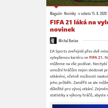
Magazín
·
Novinky
·
v sobotu
15. 8. 2020 
FIFA 21 láká na vy
novinek
Michal Burian
EA Sports zveřejnili přes dvě min
vylepšenou kariéru ve
FIFA 21
. N
můžeme na vše podívat. Nechybí
umožní hráčům nejen sledovat pr
utkáními, včetně možnosti naskoč
jeho průběh. Zaměřit se ale můžet
důležité pro vývoj utkání. Zejmén
statistiky a výkony hráčů, abyste