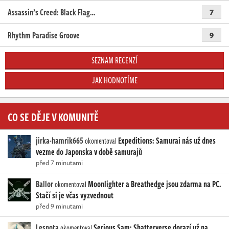
Assassin’s Creed: Black Flag…
7
Rhythm Paradise Groove
9
SEZNAM RECENZÍ
JAK HODNOTÍME
CO SE DĚJE V KOMUNITĚ
jirka-hamrik665
Expeditions: Samurai nás už dnes
okomentoval
vezme do Japonska v době samurajů
před 7 minutami
Ballor
Moonlighter a Breathedge jsou zdarma na PC.
okomentoval
Stačí si je včas vyzvednout
před 9 minutami
Lesnota
Serious Sam: Shatterverse dorazí už na
okomentoval