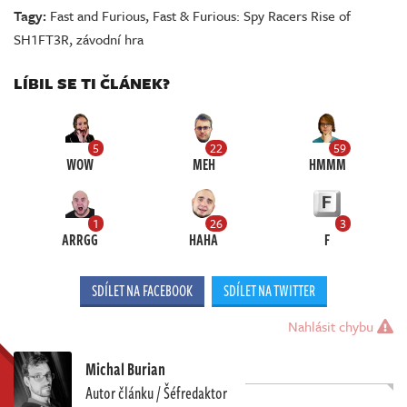
Tagy:
Fast and Furious
,
Fast & Furious: Spy Racers Rise of
SH1FT3R
,
závodní hra
LÍBIL SE TI ČLÁNEK?
5
22
59
WOW
MEH
HMMM
1
26
3
ARRGG
HAHA
F
SDÍLET NA FACEBOOK
SDÍLET NA TWITTER
Nahlásit chybu
Michal Burian
Autor článku / Šéfredaktor