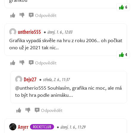
6
Odpovědět
untherio555
úterý, 1. 6., 12:03
Grafika vypadá skvěle na hru z roku 2006.. oh počkat
ono už je 2021 tak nic..
4
Odpovědět
Dejv27
středa, 2. 6., 11:37
@untherio555 Souhlasím, grafika nic moc, ale má
to být hra podle animáku...
Odpovědět
Anyrr
ROCKETCLUB
úterý, 1. 6., 11:29