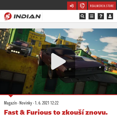
REALMERCH.STORE
Magazín
Recenze
Videa
Soutěže
Databáze
Komunita
Magazín
·
Novinky
·
1. 6. 2021 12:22
Redakce
Fast & Furious to zkouší znovu.