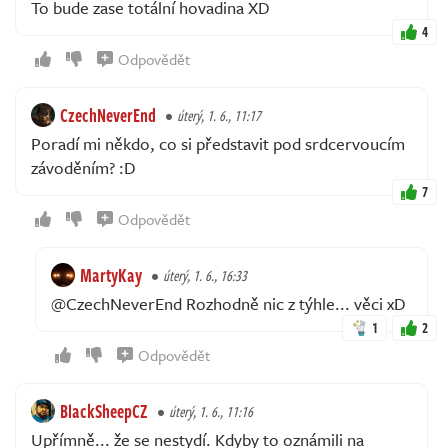
To bude zase totální hovadina XD
4
Odpovědět
CzechNeverEnd
úterý, 1. 6., 11:17
Poradí mi někdo, co si představit pod srdcervoucím
závoděním? :D
7
Odpovědět
MartyKay
úterý, 1. 6., 16:33
@CzechNeverEnd Rozhodně nic z týhle... věci xD
1
2
Odpovědět
BlackSheepCZ
úterý, 1. 6., 11:16
Upřímně... že se nestydí. Kdyby to oznámili na