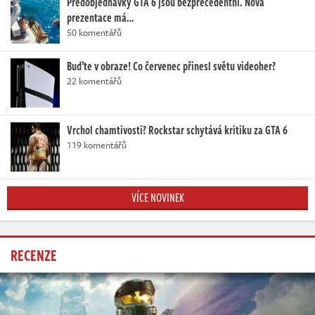
Předobjednávky GTA 6 jsou bezprecedentní. Nová
prezentace má…
50 komentářů
Buďte v obraze! Co červenec přinesl světu videoher?
22 komentářů
Vrchol chamtivosti? Rockstar schytává kritiku za GTA 6
119 komentářů
VÍCE NOVINEK
RECENZE