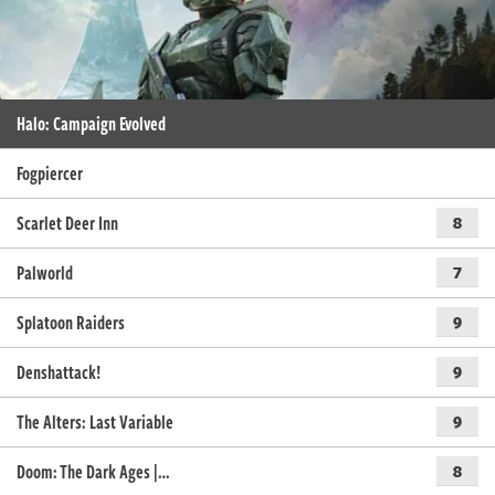
Halo: Campaign Evolved
Fogpiercer
Scarlet Deer Inn
8
Palworld
7
Splatoon Raiders
9
Denshattack!
9
The Alters: Last Variable
9
Doom: The Dark Ages |…
8