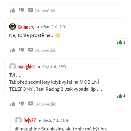
Odpovědět
Kalimero
středa, 2. 6., 9:14
Ne, tohle prostě ne..
2
Odpovědět
maughlee
úterý, 1. 6., 21:34
Tvl . ..
Tak před sedmi lety když vyšel na MOBILNÍ
TELEFONY ,Real Racing 3 ,tak vypadal líp . ..
4
Odpovědět
Dejv27
středa, 2. 6., 11:36
@maughlee Souhlasím, ale tohle má být hra