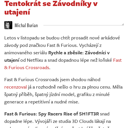
Tentokrát se Závodníky v
Živě
utajení
Michal Burian
Letos v listopadu se budou chtít prosadit nové arkádové
závody pod značkou Fast & Furious. Vycházejí z
animovaného seriálu
Rychle a zběsile: Závodníci v
utajení
od Netflixu a snad dopadnou lépe než loňské
Fast
& Furious Crossroads
.
Fast & Furious Crossroads jsem shodou náhod
recenzoval
já a rozhodně nešlo o hru za plnou cenu. Měla
špatný příběh, špatný jízdní model, grafiku z minulé
generace a repetitivní a nudné mise.
Fast & Furious: Spy Racers Rise of SH1FT3R
snad
dopadne lépe. Vývojáři ze studia 3D Clouds lákají na