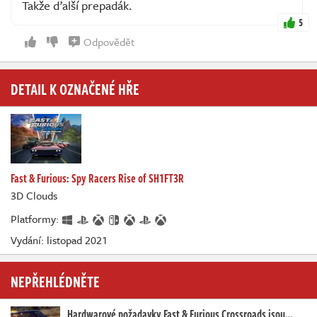
Takže ďalší prepadák.
5
Odpovědět
DETAIL K OZNAČENÉ HŘE
Fast & Furious: Spy Racers Rise of SH1FT3R
3D Clouds
Platformy:
Vydání: listopad 2021
NEPŘEHLÉDNĚTE
Hardwarové požadavky Fast & Furious Crossroads jsou…