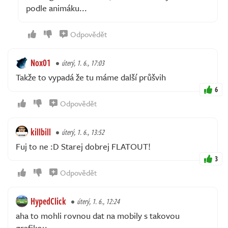
podle animáku...
Odpovědět
Nox01
úterý, 1. 6., 17:03
Takže to vypadá že tu máme další průšvih
6
Odpovědět
killbill
úterý, 1. 6., 13:52
Fuj to ne :D Starej dobrej FLATOUT!
3
Odpovědět
HypedClick
úterý, 1. 6., 12:24
aha to mohli rovnou dat na mobily s takovou
grafikou