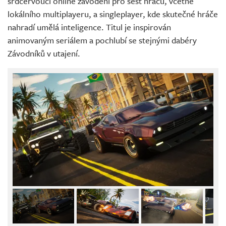
srdcervoucí online závodění pro šest hráčů, včetně
lokálního multiplayeru, a singleplayer, kde skutečné hráče
nahradí umělá inteligence. Titul je inspirován
animovaným seriálem a pochlubí se stejnými dabéry
Závodníků v utajení.