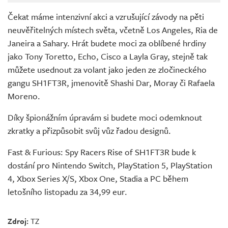
Čekat máme intenzivní akci a vzrušující závody na pěti
neuvěřitelných místech světa, včetně Los Angeles, Ria de
Janeira a Sahary. Hrát budete moci za oblíbené hrdiny
jako Tony Toretto, Echo, Cisco a Layla Gray, stejně tak
můžete usednout za volant jako jeden ze zločineckého
gangu SH1FT3R, jmenovitě Shashi Dar, Moray či Rafaela
Moreno.
Díky špionážním úpravám si budete moci odemknout
zkratky a přizpůsobit svůj vůz řadou designů.
Fast & Furious: Spy Racers Rise of SH1FT3R bude k
dostání pro Nintendo Switch, PlayStation 5, PlayStation
4, Xbox Series X/S, Xbox One, Stadia a PC během
letošního listopadu za 34,99 eur.
Zdroj:
TZ