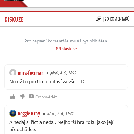
DISKUZE
| 20 KOMENTÁŘŮ
Pro napsání komentáře musíš být přihlášen.
Přihlásit se
mira-fuciman
pátek, 4. 6., 14:29
No už to portfolio mluví za vše . :D
Odpovědět
Reggie-Kray
středa, 2. 6., 11:41
A nedaj si říct a nedaj. Nejhorší hra roku jako její
předchůdce.