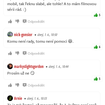
mobil, tak řeknu slabé, ale tohle? A to mám filmovou
sérii rád. :)
5
Odpovědět
nick-gonsior
úterý, 1. 6., 10:50
Komu není rady, tomu není pomoci 😆.
6
Odpovědět
markyslightsgordon
úterý, 1. 6., 10:44
Prosím už ne 😏
5
Odpovědět
Arnie
úterý, 1. 6., 10:33
To je tak špatný ,až zapomněli ,že 1. května není apríl