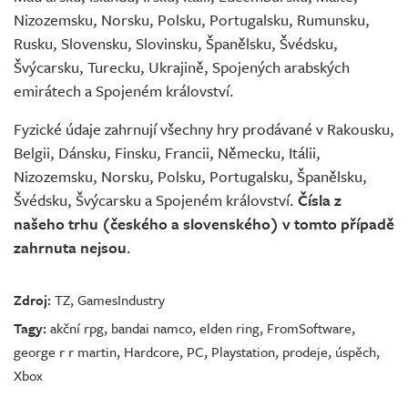
Nizozemsku, Norsku, Polsku, Portugalsku, Rumunsku,
Rusku, Slovensku, Slovinsku, Španělsku, Švédsku,
Švýcarsku, Turecku, Ukrajině, Spojených arabských
emirátech a Spojeném království.
Fyzické údaje zahrnují všechny hry prodávané v Rakousku,
Belgii, Dánsku, Finsku, Francii, Německu, Itálii,
Nizozemsku, Norsku, Polsku, Portugalsku, Španělsku,
Švédsku, Švýcarsku a Spojeném království.
Čísla z
našeho trhu (českého a slovenského) v tomto případě
zahrnuta nejsou
.
Zdroj:
TZ
,
GamesIndustry
Tagy:
akční rpg
,
bandai namco
,
elden ring
,
FromSoftware
,
george r r martin
,
Hardcore
,
PC
,
Playstation
,
prodeje
,
úspěch
,
Xbox