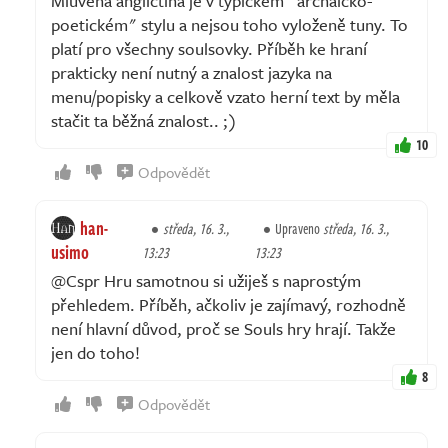
Mluvená angličtina je v typickém "archaicko-
poetickém" stylu a nejsou toho vyloženě tuny. To
platí pro všechny soulsovky. Příběh ke hraní
prakticky není nutný a znalost jazyka na
menu/popisky a celkově vzato herní text by měla
stačit ta běžná znalost.. ;)
10
Odpovědět
han-
středa, 16. 3.,
Upraveno
středa, 16. 3.,
usimo
13:23
13:23
@Cspr Hru samotnou si užiješ s naprostým
přehledem. Příběh, ačkoliv je zajímavý, rozhodně
není hlavní důvod, proč se Souls hry hrají. Takže
jen do toho!
8
Odpovědět