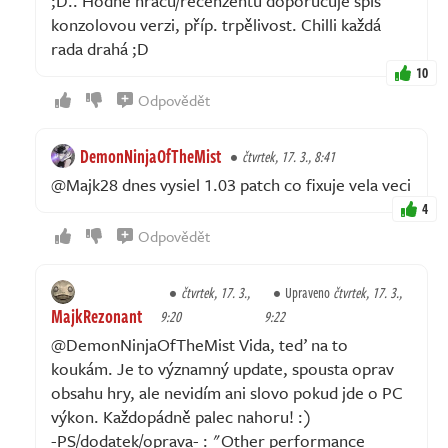
;D.. Hodně hráčů/recenzentů doporučuje spíš
konzolovou verzi, příp. trpělivost. Chilli každá
rada drahá ;D
10
Odpovědět
DemonNinjaOfTheMist
čtvrtek, 17. 3., 8:41
@Majk28 dnes vysiel 1.03 patch co fixuje vela veci
4
Odpovědět
čtvrtek, 17. 3.,
Upraveno
čtvrtek, 17. 3.,
MajkRezonant
9:20
9:22
@DemonNinjaOfTheMist Vida, teď na to
koukám. Je to významný update, spousta oprav
obsahu hry, ale nevidím ani slovo pokud jde o PC
výkon. Každopádně palec nahoru! :)
-PS/dodatek/oprava- : "Other performance