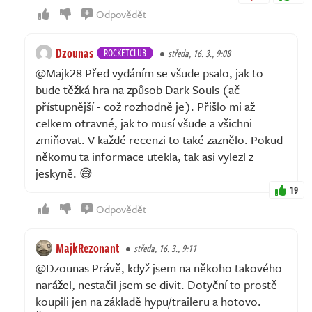
Odpovědět
Dzounas
ROCKETCLUB
středa, 16. 3., 9:08
@Majk28 Před vydáním se všude psalo, jak to
bude těžká hra na způsob Dark Souls (ač
přístupnější - což rozhodně je). Přišlo mi až
celkem otravné, jak to musí všude a všichni
zmiňovat. V každé recenzi to také zaznělo. Pokud
někomu ta informace utekla, tak asi vylezl z
jeskyně. 😅
19
Odpovědět
MajkRezonant
středa, 16. 3., 9:11
@Dzounas Právě, když jsem na někoho takového
narážel, nestačil jsem se divit. Dotyční to prostě
koupili jen na základě hypu/traileru a hotovo.