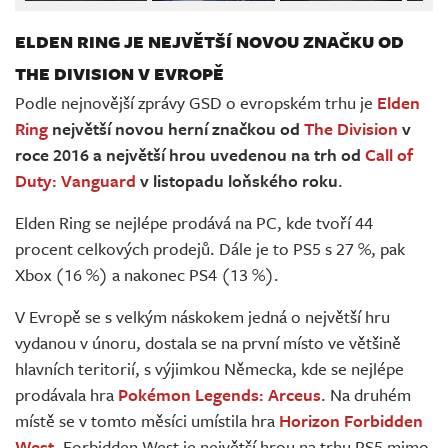
ELDEN RING JE NEJVĚTŠÍ NOVOU ZNAČKU OD
THE DIVISION V EVROPĚ
Podle nejnovější zprávy GSD o evropském trhu je
Elden
Ring
největší novou herní značkou od
The Division
v
roce 2016 a největší hrou uvedenou na trh od
Call of
Duty: Vanguard
v listopadu loňského roku
.
Elden Ring se nejlépe prodává na PC, kde tvoří 44
procent celkových prodejů. Dále je to PS5 s 27 %, pak
Xbox (16 %) a nakonec PS4 (13 %).
V Evropě se s velkým náskokem jedná o největší hru
vydanou v únoru, dostala se na první místo ve většině
hlavních teritorií, s výjimkou Německa, kde se nejlépe
prodávala hra
Pokémon Legends: Arceus
. Na druhém
místě se v tomto měsíci umístila hra
Horizon Forbidden
West
. Forbidden West je největší hrou na trhu PS5 mimo