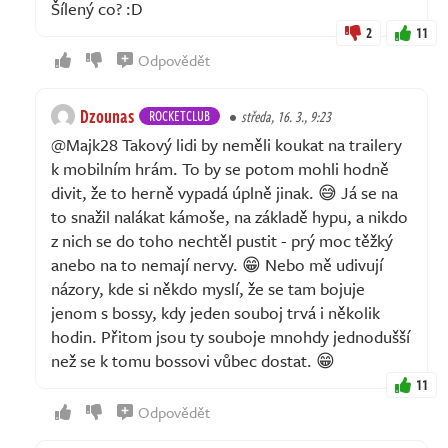
Šílený co? :D
2
11
Odpovědět
Dzounas
ROCKETCLUB
středa, 16. 3., 9:23
@Majk28 Takový lidi by neměli koukat na trailery
k mobilním hrám. To by se potom mohli hodně
divit, že to herně vypadá úplně jinak. 😅 Já se na
to snažil nalákat kámoše, na základě hypu, a nikdo
z nich se do toho nechtěl pustit - prý moc těžký
anebo na to nemají nervy. 😁 Nebo mě udivují
názory, kde si někdo myslí, že se tam bojuje
jenom s bossy, kdy jeden souboj trvá i několik
hodin. Přitom jsou ty souboje mnohdy jednodušší
než se k tomu bossovi vůbec dostat. 😁
11
Odpovědět