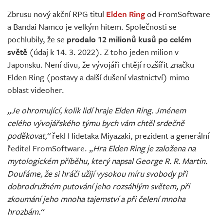
Živě
Zbrusu nový akční RPG titul
Elden Ring
od FromSoftware
a Bandai Namco je velkým hitem. Společnosti se
pochlubily, že se
prodalo 12 milionů kusů po celém
světě
(údaj k 14. 3. 2022). Z toho jeden milion v
Japonsku. Není divu, že vývojáři chtějí rozšířit značku
Elden Ring (postavy a další dušení vlastnictví) mimo
oblast videoher.
„Je ohromující, kolik lidí hraje Elden Ring. Jménem
celého vývojářského týmu bych vám chtěl srdečně
poděkovat,“
řekl Hidetaka Miyazaki, prezident a generální
ředitel FromSoftware.
„Hra Elden Ring je založena na
mytologickém příběhu, který napsal George R. R. Martin.
Doufáme, že si hráči užijí vysokou míru svobody při
dobrodružném putování jeho rozsáhlým světem, při
zkoumání jeho mnoha tajemství a při čelení mnoha
hrozbám.“