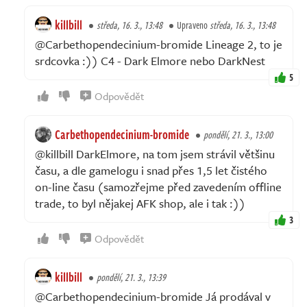
killbill
středa, 16. 3., 13:48
Upraveno
středa, 16. 3., 13:48
@Carbethopendecinium-bromide Lineage 2, to je
srdcovka :)) C4 - Dark Elmore nebo DarkNest
5
Odpovědět
Carbethopendecinium-bromide
pondělí, 21. 3., 13:00
@killbill DarkElmore, na tom jsem strávil většinu
času, a dle gamelogu i snad přes 1,5 let čistého
on-line času (samozřejme před zavedením offline
trade, to byl nějakej AFK shop, ale i tak :))
3
Odpovědět
killbill
pondělí, 21. 3., 13:39
@Carbethopendecinium-bromide Já prodával v