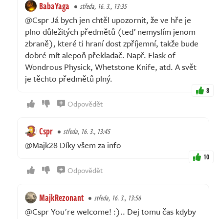
BabaYaga
středa, 16. 3., 13:35
@Cspr Já bych jen chtěl upozornit, že ve hře je
plno důležitých předmětů (teď nemyslím jenom
zbraně), které ti hraní dost zpříjemní, takže bude
dobré mít alepoň překladač. Např. Flask of
Wondrous Physick, Whetstone Knife, atd. A svět
je těchto předmětů plný.
8
Odpovědět
Cspr
středa, 16. 3., 13:45
@Majk28 Díky všem za info
10
Odpovědět
MajkRezonant
středa, 16. 3., 13:56
@Cspr You're welcome! :).. Dej tomu čas kdyby