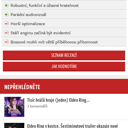
Robustní, funkční a úžasná hratelnost
Parádní audiovizuál
Horší optimalizace
Stáří enginu začíná být evidentní
Bossové mohli mít větší příběhovou přítomnost
SEZNAM RECENZÍ
JAK HODNOTÍME
NEPŘEHLÉDNĚTE
Tisíc hráčů hraje (jeden) Elden Ring...
2 komentářů
Elden Ring v kostce. Šestiminutový trailer ukazuje nové