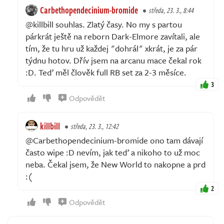
Carbethopendecinium-bromide
středa, 23. 3., 8:44
@killbill souhlas. Zlatý časy. No my s partou
párkrát ještě na reborn Dark-Elmore zavítali, ale
tím, že tu hru už každej "dohrál" xkrát, je za pár
týdnu hotov. Dřív jsem na arcanu mace čekal rok
:D. Teď měl člověk full RB set za 2-3 měsíce.
3
Odpovědět
killbill
středa, 23. 3., 12:42
@Carbethopendecinium-bromide ono tam dávají
často wipe :D nevím, jak teď a nikoho to už moc
neba. Čekal jsem, že New World to nakopne a prd
:(
2
Odpovědět