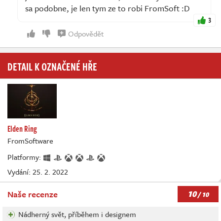
sa podobne, je len tym ze to robi FromSoft :D
3
Odpovědět
DETAIL K OZNAČENÉ HŘE
Elden Ring
FromSoftware
Platformy:
Vydání: 25. 2. 2022
10
Naše recenze
/ 10
Nádherný svět, příběhem i designem