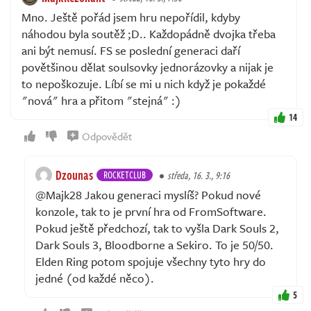
Mno. Ještě pořád jsem hru nepořídil, kdyby
náhodou byla soutěž ;D.. Každopádně dvojka třeba
ani být nemusí. FS se poslední generaci daří
povětšinou dělat soulsovky jednorázovky a nijak je
to nepoškozuje. Líbí se mi u nich když je pokaždé
"nová" hra a přitom "stejná" :)
14
Odpovědět
Dzounas
ROCKETCLUB
středa, 16. 3., 9:16
@Majk28 Jakou generaci myslíš? Pokud nové
konzole, tak to je první hra od FromSoftware.
Pokud ještě předchozí, tak to vyšla Dark Souls 2,
Dark Souls 3, Bloodborne a Sekiro. To je 50/50.
Elden Ring potom spojuje všechny tyto hry do
jedné (od každé něco).
5