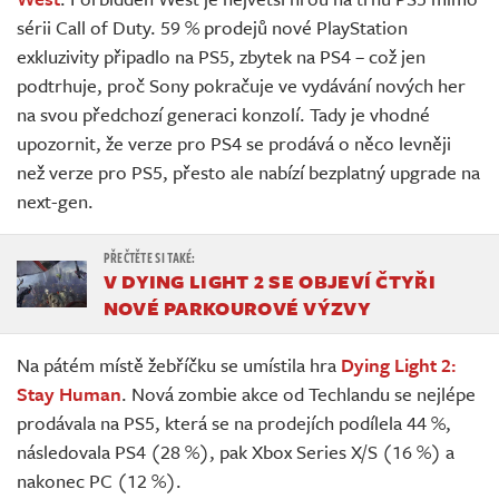
sérii Call of Duty. 59 % prodejů nové PlayStation
exkluzivity připadlo na PS5, zbytek na PS4 – což jen
podtrhuje, proč Sony pokračuje ve vydávání nových her
na svou předchozí generaci konzolí. Tady je vhodné
upozornit, že verze pro PS4 se prodává o něco levněji
než verze pro PS5, přesto ale nabízí bezplatný upgrade na
next-gen.
V DYING LIGHT 2 SE OBJEVÍ ČTYŘI
NOVÉ PARKOUROVÉ VÝZVY
Na pátém místě žebříčku se umístila hra
Dying Light 2:
Stay Human
. Nová zombie akce od Techlandu se nejlépe
prodávala na PS5, která se na prodejích podílela 44 %,
následovala PS4 (28 %), pak Xbox Series X/S (16 %) a
nakonec PC (12 %).