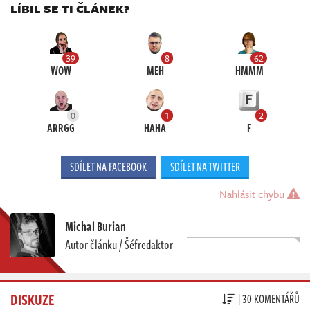
LÍBIL SE TI ČLÁNEK?
39
8
62
WOW
MEH
HMMM
0
1
2
ARRGG
HAHA
F
SDÍLET NA FACEBOOK
SDÍLET NA TWITTER
Nahlásit chybu
Michal Burian
Autor článku / Šéfredaktor
DISKUZE
| 30 KOMENTÁŘŮ