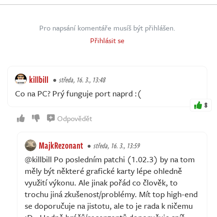
Pro napsání komentáře musíš být přihlášen.
Přihlásit se
killbill
středa, 16. 3., 13:48
Co na PC? Prý funguje port naprd :(
8
Odpovědět
MajkRezonant
středa, 16. 3., 13:59
@killbill Po posledním patchi (1.02.3) by na tom
měly být některé grafické karty lépe ohledně
využití výkonu. Ale jinak pořád co člověk, to
trochu jiná zkušenost/problémy. Mít top high-end
se doporučuje na jistotu, ale to je rada k ničemu