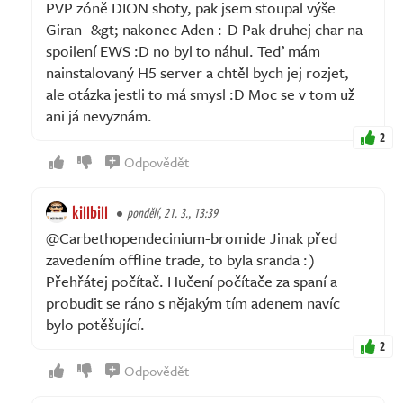
PVP zóně DION shoty, pak jsem stoupal výše
Giran -&gt; nakonec Aden :-D Pak druhej char na
spoilení EWS :D no byl to náhul. Teď mám
nainstalovaný H5 server a chtěl bych jej rozjet,
ale otázka jestli to má smysl :D Moc se v tom už
ani já nevyznám.
2
Odpovědět
killbill
pondělí, 21. 3., 13:39
@Carbethopendecinium-bromide Jinak před
zavedením offline trade, to byla sranda :)
Přehřátej počítač. Hučení počítače za spaní a
probudit se ráno s nějakým tím adenem navíc
bylo potěšující.
2
Odpovědět