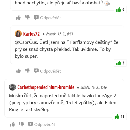
hned nechytlo, ale přeju ať baví a obohatí!
9
Odpovědět
Karlos72
čtvrtek, 17. 3., 0:51
@CsprČus. Četl jsem na " Farflamovy češtiny" že
prý se snad chystá překlad. Tak uvidíme. To by
bylo super.
3
Odpovědět
Carbethopendecinium-bromide
středa, 16. 3., 8:46
Musím říct, že naposled mě takhle bavilo LineAge 2
(jinej typ hry samozřejmě, 15 let zpátky), ale Elden
Ring je fakt skvělej.
11
Odpovědět