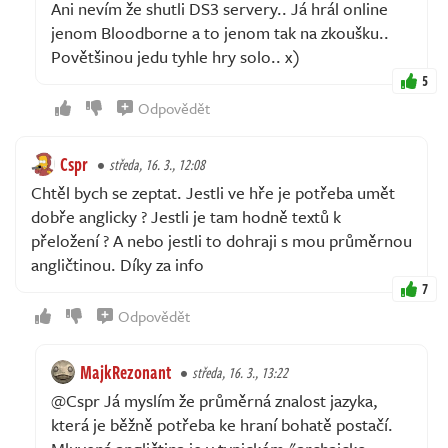
Ani nevím že shutli DS3 servery.. Já hrál online
jenom Bloodborne a to jenom tak na zkoušku..
Povětšinou jedu tyhle hry solo.. x)
5
Odpovědět
Cspr
středa, 16. 3., 12:08
Chtěl bych se zeptat. Jestli ve hře je potřeba umět
dobře anglicky ? Jestli je tam hodně textů k
přeložení ? A nebo jestli to dohraji s mou průměrnou
angličtinou. Díky za info
7
Odpovědět
MajkRezonant
středa, 16. 3., 13:22
@Cspr Já myslím že průměrná znalost jazyka,
která je běžně potřeba ke hraní bohatě postačí.