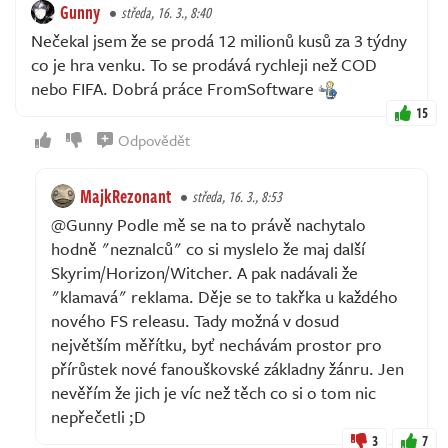
Gunny
středa, 16. 3., 8:40
Nečekal jsem že se prodá 12 milionů kusů za 3 týdny
co je hra venku. To se prodává rychleji než COD
nebo FIFA. Dobrá práce FromSoftware
15
Odpovědět
MajkRezonant
středa, 16. 3., 8:53
@Gunny Podle mě se na to právě nachytalo
hodně "neznalců" co si myslelo že maj další
Skyrim/Horizon/Witcher. A pak nadávali že
"klamavá" reklama. Děje se to takřka u každého
nového FS releasu. Tady možná v dosud
největším měřítku, byť nechávám prostor pro
přírůstek nové fanouškovské základny žánru. Jen
nevěřím že jich je víc než těch co si o tom nic
nepřečetli ;D
3
7