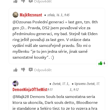
Odpovědět
MajkRezonant
středa, 16. 3., 9:45
@Dzounas Poslední generaci = last gen, tzn. 8th
gen ;D.. Pravda, DS2 jsem považoval více za
předminulou generaci, my bad. Stejně tak Elden
ring ještě považuji za last gen. V otázce data
vydání máš ale samozřejmě pravdu. Šlo mi o
myšlenku "je tu jen jedna série, jinak samé
samostatné kousky". :)
6
Odpovědět
čtvrtek, 17. 3.,
Upraveno
čtvrtek, 17.
DemonNinjaOfTheMist
9:11
3., 9:12
@Majk28 Demons Souls bola samostatna seria
ktora sa ukoncila, Dark souls detto, Bloodborne
je standalone a Sekiro tiez; to ze to vyzera a hra