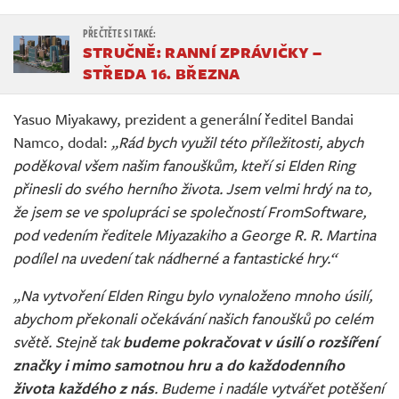
STRUČNĚ: RANNÍ ZPRÁVIČKY –
STŘEDA 16. BŘEZNA
Yasuo Miyakawy, prezident a generální ředitel Bandai
Namco, dodal:
„Rád bych využil této příležitosti, abych
poděkoval všem našim fanouškům, kteří si Elden Ring
přinesli do svého herního života. Jsem velmi hrdý na to,
že jsem se ve spolupráci se společností FromSoftware,
pod vedením ředitele Miyazakiho a George R. R. Martina
podílel na uvedení tak nádherné a fantastické hry.“
„Na vytvoření Elden Ringu bylo vynaloženo mnoho úsilí,
abychom překonali očekávání našich fanoušků po celém
světě. Stejně tak
budeme pokračovat v úsilí o rozšíření
značky i mimo samotnou hru a do každodenního
života každého z nás
. Budeme i nadále vytvářet potěšení