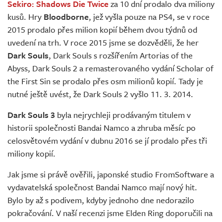
Sekiro: Shadows Die Twice
za 10 dní prodalo dva miliony
kusů. Hry
Bloodborne
, jež vyšla pouze na PS4, se v roce
2015 prodalo přes milion kopií během dvou týdnů od
uvedení na trh. V roce 2015 jsme se dozvěděli, že her
Dark Souls
, Dark Souls s rozšířením Artorias of the
Abyss, Dark Souls 2 a remasterovaného vydání Scholar of
the First Sin se prodalo přes osm milionů kopií. Tady je
nutné ještě uvést, že Dark Souls 2 vyšlo 11. 3. 2014.
Dark Souls 3
byla nejrychleji prodávaným titulem v
historii společnosti Bandai Namco a zhruba měsíc po
celosvětovém vydání v dubnu 2016 se jí prodalo přes tři
miliony kopií.
Jak jsme si právě ověřili, japonské studio FromSoftware a
vydavatelská společnost Bandai Namco mají nový hit.
Bylo by až s podivem, kdyby jednoho dne nedorazilo
pokračování. V naší recenzi jsme Elden Ring doporučili na