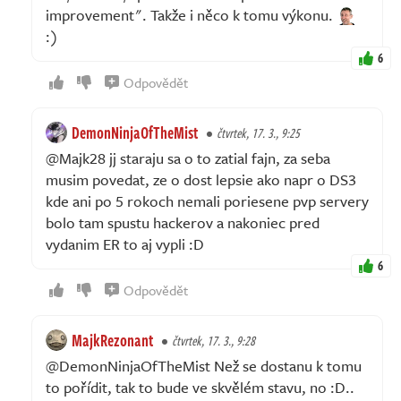
improvement". Takže i něco k tomu výkonu.
:)
6
Odpovědět
DemonNinjaOfTheMist
čtvrtek, 17. 3., 9:25
@Majk28 jj staraju sa o to zatial fajn, za seba
musim povedat, ze o dost lepsie ako napr o DS3
kde ani po 5 rokoch nemali poriesene pvp servery
bolo tam spustu hackerov a nakoniec pred
vydanim ER to aj vypli :D
6
Odpovědět
MajkRezonant
čtvrtek, 17. 3., 9:28
@DemonNinjaOfTheMist Než se dostanu k tomu
to pořídit, tak to bude ve skvělém stavu, no :D..