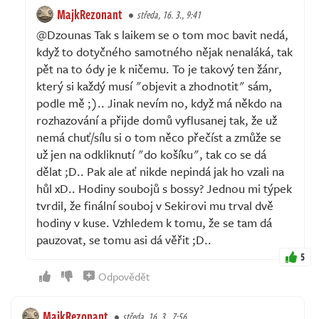
MajkRezonant
středa, 16. 3., 9:41
@Dzounas Tak s laikem se o tom moc bavit nedá,
když to dotyčného samotného nějak nenaláká, tak
pět na to ódy je k ničemu. To je takový ten žánr,
který si každý musí "objevit a zhodnotit" sám,
podle mě ;).. Jinak nevím no, když má někdo na
rozhazování a přijde domů vyflusanej tak, že už
nemá chuť/sílu si o tom něco přečíst a zmůže se
už jen na odkliknutí "do košíku", tak co se dá
dělat ;D.. Pak ale ať nikde nepindá jak ho vzali na
hůl xD.. Hodiny soubojů s bossy? Jednou mi týpek
tvrdil, že finální souboj v Sekirovi mu trval dvě
hodiny v kuse. Vzhledem k tomu, že se tam dá
pauzovat, se tomu asi dá věřit ;D..
5
Odpovědět
MajkRezonant
středa, 16. 3., 7:56