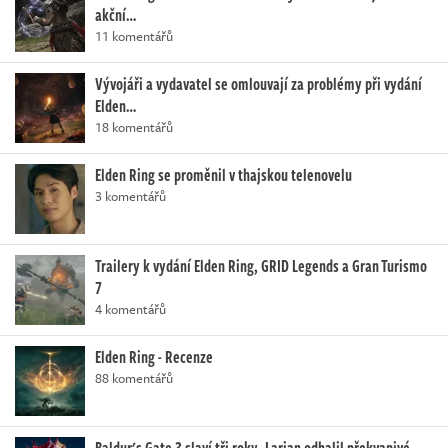
akční…
11 komentářů
Vývojáři a vydavatel se omlouvají za problémy při vydání
Elden…
18 komentářů
Elden Ring se proměnil v thajskou telenovelu
3 komentářů
Trailery k vydání Elden Ring, GRID Legends a Gran Turismo
7
4 komentářů
Elden Ring - Recenze
88 komentářů
Baldur's Gate 3 slaví tři roky. Larian odhalil překvapivé…