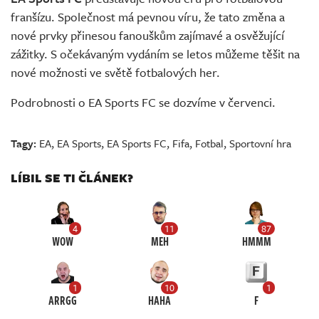
franšízu. Společnost má pevnou víru, že tato změna a
nové prvky přinesou fanouškům zajímavé a osvěžující
zážitky. S očekávaným vydáním se letos můžeme těšit na
nové možnosti ve světě fotbalových her.
Podrobnosti o EA Sports FC se dozvíme v červenci.
Tagy:
EA
,
EA Sports
,
EA Sports FC
,
Fifa
,
Fotbal
,
Sportovní hra
LÍBIL SE TI ČLÁNEK?
4
11
87
WOW
MEH
HMMM
1
10
1
ARRGG
HAHA
F