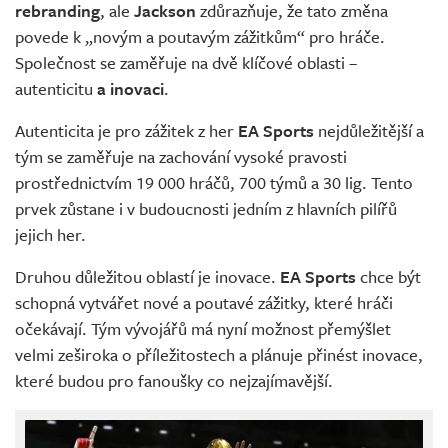
rebranding
, ale
Jackson
zdůrazňuje, že tato změna
povede k „novým a poutavým zážitkům“ pro hráče.
Společnost se zaměřuje na dvě klíčové oblasti –
autenticitu
a inovaci
.
Autenticita je pro zážitek z her
EA Sports
nejdůležitější a
tým se zaměřuje na zachování vysoké pravosti
prostřednictvím 19 000 hráčů, 700 týmů a 30 lig. Tento
prvek zůstane i v budoucnosti jedním z hlavních pilířů
jejich her.
Druhou důležitou oblastí je inovace.
EA Sports
chce být
schopná vytvářet nové a poutavé zážitky, které hráči
očekávají. Tým vývojářů má nyní možnost přemýšlet
velmi zeširoka o příležitostech a plánuje přinést inovace,
které budou pro fanoušky co nejzajímavější.