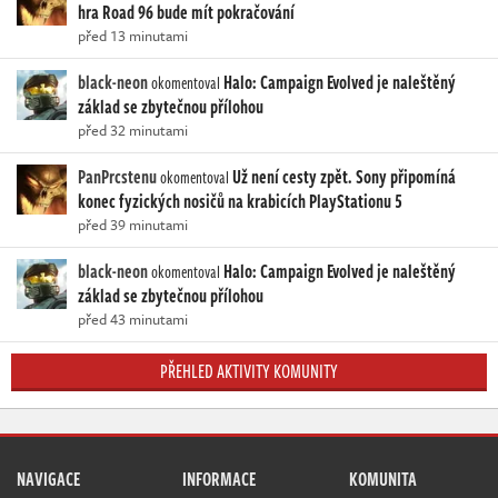
hra Road 96 bude mít pokračování
před 13 minutami
black-neon
Halo: Campaign Evolved je naleštěný
okomentoval
základ se zbytečnou přílohou
před 32 minutami
PanPrcstenu
Už není cesty zpět. Sony připomíná
okomentoval
konec fyzických nosičů na krabicích PlayStationu 5
před 39 minutami
black-neon
Halo: Campaign Evolved je naleštěný
okomentoval
základ se zbytečnou přílohou
před 43 minutami
PŘEHLED AKTIVITY KOMUNITY
NAVIGACE
INFORMACE
KOMUNITA