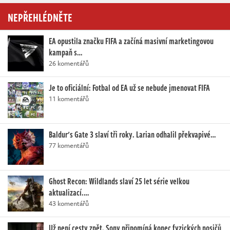
NEPŘEHLÉDNĚTE
EA opustila značku FIFA a začíná masivní marketingovou
kampaň s…
26 komentářů
Je to oficiální: Fotbal od EA už se nebude jmenovat FIFA
11 komentářů
Baldur's Gate 3 slaví tři roky. Larian odhalil překvapivé…
77 komentářů
Ghost Recon: Wildlands slaví 25 let série velkou
aktualizací.…
43 komentářů
Už není cesty zpět. Sony připomíná konec fyzických nosičů