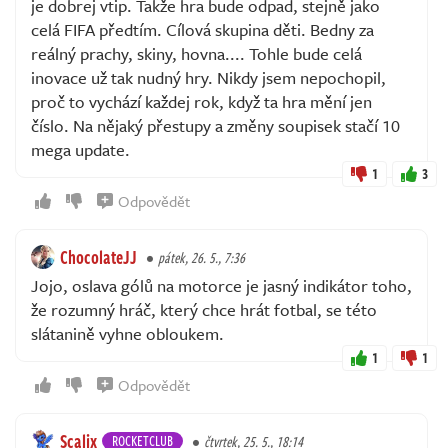
je dobrej vtip. Takže hra bude odpad, stejně jako
celá FIFA předtím. Cílová skupina děti. Bedny za
reálný prachy, skiny, hovna.... Tohle bude celá
inovace už tak nudný hry. Nikdy jsem nepochopil,
proč to vychází každej rok, když ta hra mění jen
číslo. Na nějaký přestupy a změny soupisek stačí 10
mega update.
1
3
Odpovědět
ChocolateJJ
pátek, 26. 5., 7:36
Jojo, oslava gólů na motorce je jasný indikátor toho,
že rozumný hráč, který chce hrát fotbal, se této
slátanině vyhne obloukem.
1
1
Odpovědět
Scalix
ROCKETCLUB
čtvrtek, 25. 5., 18:14