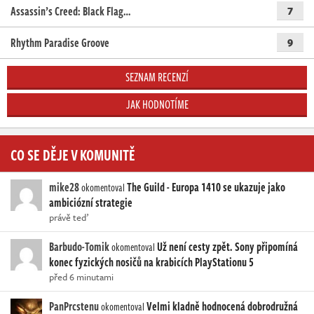
Assassin’s Creed: Black Flag…
7
Rhythm Paradise Groove
9
SEZNAM RECENZÍ
JAK HODNOTÍME
CO SE DĚJE V KOMUNITĚ
mike28
The Guild - Europa 1410 se ukazuje jako
okomentoval
ambiciózní strategie
právě teď
Barbudo-Tomik
Už není cesty zpět. Sony připomíná
okomentoval
konec fyzických nosičů na krabicích PlayStationu 5
před 6 minutami
PanPrcstenu
Velmi kladně hodnocená dobrodružná
okomentoval