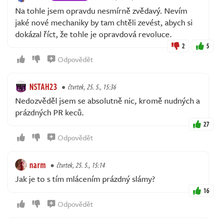
Na tohle jsem opravdu nesmírně zvědavý. Nevím
jaké nové mechaniky by tam chtěli zevést, abych si
dokázal říct, že tohle je opravdová revoluce.
2
5
Odpovědět
NSTAH23
čtvrtek, 25. 5., 15:36
Nedozvěděl jsem se absolutně nic, kromě nudných a
prázdných PR keců.
27
Odpovědět
narm
čtvrtek, 25. 5., 15:14
Jak je to s tím mlácením prázdný slámy?
16
Odpovědět