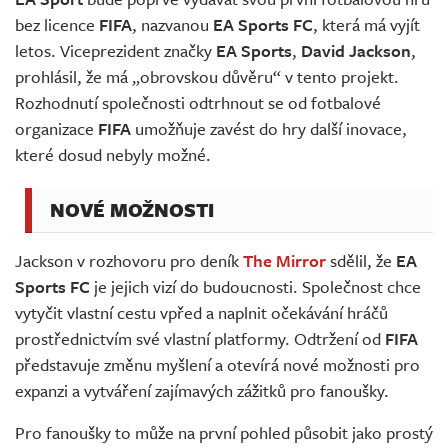
Živě
bez licence
FIFA
, nazvanou
EA Sports FC
, která má vyjít
letos. Viceprezident značky
EA Sports
,
David Jackson
,
prohlásil, že má „obrovskou důvěru“ v tento projekt.
Rozhodnutí společnosti odtrhnout se od fotbalové
organizace
FIFA
umožňuje zavést do hry další inovace,
které dosud nebyly možné.
NOVÉ MOŽNOSTI
Jackson v rozhovoru pro deník
The Mirror
sdělil, že
EA
Sports FC
je jejich vizí do budoucnosti. Společnost chce
vytyčit vlastní cestu vpřed a naplnit očekávání hráčů
prostřednictvím své vlastní platformy. Odtržení od
FIFA
představuje změnu myšlení a otevírá nové možnosti pro
expanzi a vytváření zajímavých zážitků pro fanoušky.
Pro fanoušky to může na první pohled působit jako prostý