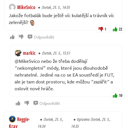
MikeSvico
čtvrtek, 25. 5., 14:35
Jakože fotbalák bude ještě víc kulatější a trávník víc
zelenější?
1
22
Odpovědět
markic
čtvrtek, 25. 5., 15:51
@MikeSvico nebo že třeba dodělají
"nekompletní" módy, které jsou dlouhodobě
nehratelné. Jediné na co se EA soustředí je FUT,
ale je tam dost prostoru, kde můžou "zazářit" a
oslovit nové hráče.
10
Odpovědět
Reggie-
čtvrtek, 25. 5.,
Upraveno
čtvrtek, 25. 5.,
Kray
14:34
14:35