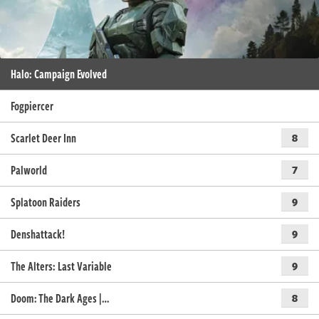
Halo: Campaign Evolved
Fogpiercer
Scarlet Deer Inn
8
Palworld
7
Splatoon Raiders
9
Denshattack!
9
The Alters: Last Variable
9
Doom: The Dark Ages |…
8