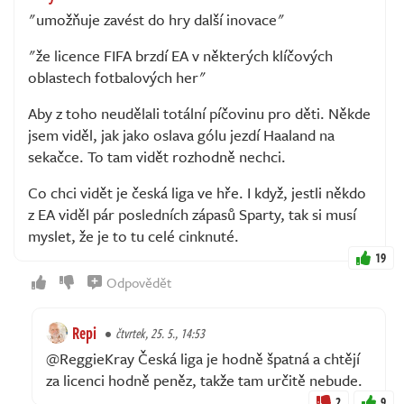
"umožňuje zavést do hry další inovace"
"že licence FIFA brzdí EA v některých klíčových
oblastech fotbalových her"
Aby z toho neudělali totální píčovinu pro děti. Někde
jsem viděl, jak jako oslava gólu jezdí Haaland na
sekačce. To tam vidět rozhodně nechci.
Co chci vidět je česká liga ve hře. I když, jestli někdo
z EA viděl pár posledních zápasů Sparty, tak si musí
myslet, že je to tu celé cinknuté.
19
Odpovědět
Repi
čtvrtek, 25. 5., 14:53
@ReggieKray Česká liga je hodně špatná a chtějí
za licenci hodně peněz, takže tam určitě nebude.
2
9