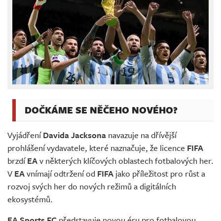
DOČKÁME SE NĚČEHO NOVÉHO?
Vyjádření
Davida Jacksona
navazuje na dřívější
prohlášení vydavatele, které naznačuje, že licence
FIFA
brzdí
EA
v některých klíčových oblastech fotbalových her.
V
EA
vnímají odtržení od
FIFA
jako příležitost pro růst a
rozvoj svých her do nových režimů a digitálních
ekosystémů.
EA Sports FC
představuje novou éru pro fotbalovou