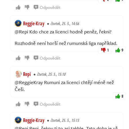
Odpovědět
Reggie-Kray
čtvrtek, 25. 5., 14:56
@Repi Kdo chce za licenci hodně peněz, řekni?
Rozhodně není horší než rumunská liga například.
1
9
Odpovědět
Repi
čtvrtek, 25. 5., 15:10
@ReggieKray Rumuni za licenci chtějí méně než
Češi.
8
Odpovědět
Reggie-Kray
čtvrtek, 25. 5., 15:13
@Repi Repi, řeknu ti to asi takhle. Tato doba je už