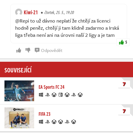
Kiwi-21
čtvrtek, 25. 5., 19:20
@Repi to už dávno neplatí že chtějí za licenci
hodně peněz, chtějí ji tam klidně zadarmo a Irská
liga třeba není ani na úrovni naší 2 ligy a je tam
5
Odpovědět
SOUVISEJÍCÍ
7
EA Sports FC 24
7
FIFA 23