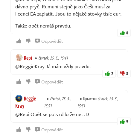
dávno pryč. Rumuni stejně jako Češi musí za
licenci EA zaplatit. Jsou to nějaké stovky tisíc eur.
Takže opět nemáš pravdu.
8
Odpovědět
Repi
čtvrtek, 25. 5., 15:41
@ReggieKray Já mám vždy pravdu.
2
8
Odpovědět
Reggie-
čtvrtek, 25. 5.,
Upraveno
čtvrtek, 25. 5.,
Kray
15:51
15:51
@Repi Opět se potvrdilo že ne. :D
9
Odpovědět