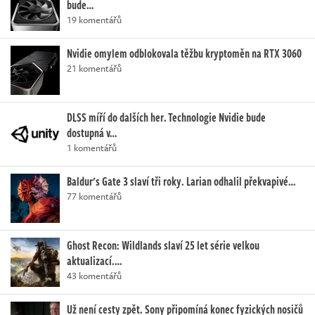
bude…
19 komentářů
Nvidie omylem odblokovala těžbu kryptoměn na RTX 3060
21 komentářů
DLSS míří do dalších her. Technologie Nvidie bude
dostupná v…
1 komentářů
Baldur's Gate 3 slaví tři roky. Larian odhalil překvapivé…
77 komentářů
Ghost Recon: Wildlands slaví 25 let série velkou
aktualizací.…
43 komentářů
Už není cesty zpět. Sony připomíná konec fyzických nosičů