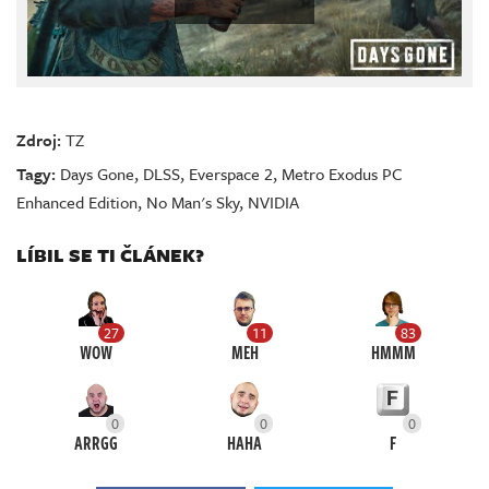
Zdroj:
TZ
Tagy:
Days Gone
,
DLSS
,
Everspace 2
,
Metro Exodus PC
Enhanced Edition
,
No Man's Sky
,
NVIDIA
LÍBIL SE TI ČLÁNEK?
27
11
83
WOW
MEH
HMMM
0
0
0
ARRGG
HAHA
F