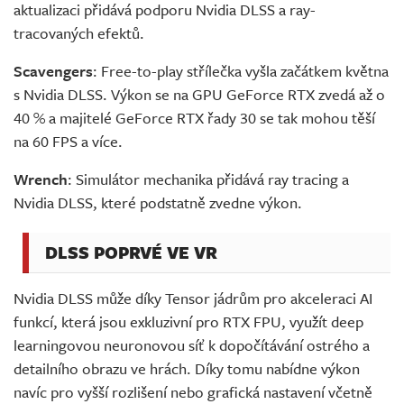
aktualizaci přidává podporu Nvidia DLSS a ray-
tracovaných efektů.
Scavengers
: Free-to-play střílečka vyšla začátkem května
s Nvidia DLSS. Výkon se na GPU GeForce RTX zvedá až o
40 % a majitelé GeForce RTX řady 30 se tak mohou těší
na 60 FPS a více.
Wrench
: Simulátor mechanika přidává ray tracing a
Nvidia DLSS, které podstatně zvedne výkon.
DLSS POPRVÉ VE VR
Nvidia DLSS může díky Tensor jádrům pro akceleraci AI
funkcí, která jsou exkluzivní pro RTX FPU, využít deep
learningovou neuronovou síť k dopočítávání ostrého a
detailního obrazu ve hrách. Díky tomu nabídne výkon
navíc pro vyšší rozlišení nebo grafická nastavení včetně