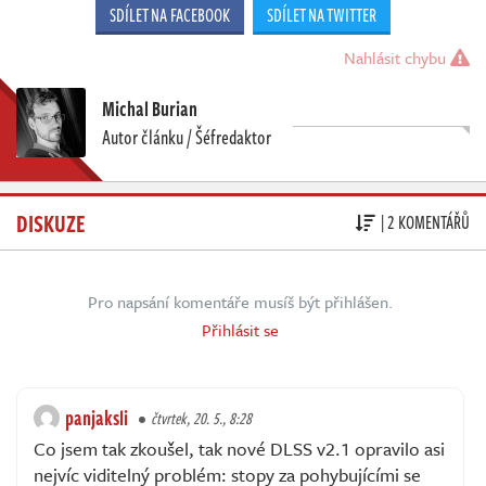
SDÍLET NA FACEBOOK
SDÍLET NA TWITTER
Nahlásit chybu
Michal Burian
Autor článku / Šéfredaktor
DISKUZE
| 2 KOMENTÁŘŮ
Pro napsání komentáře musíš být přihlášen.
Přihlásit se
panjaksli
čtvrtek, 20. 5., 8:28
Co jsem tak zkoušel, tak nové DLSS v2.1 opravilo asi
nejvíc viditelný problém: stopy za pohybujícími se