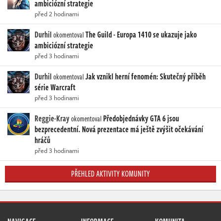
ambiciózní strategie
před 2 hodinami
Durhil
The Guild - Europa 1410 se ukazuje jako
okomentoval
ambiciózní strategie
před 3 hodinami
Durhil
Jak vznikl herní fenomén: Skutečný příběh
okomentoval
série Warcraft
před 3 hodinami
Reggie-Kray
Předobjednávky GTA 6 jsou
okomentoval
bezprecedentní. Nová prezentace má ještě zvýšit očekávání
hráčů
před 3 hodinami
PŘEHLED AKTIVITY KOMUNITY