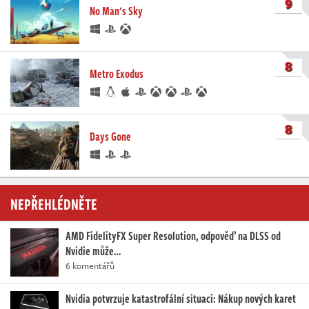
9
No Man's Sky
8
Metro Exodus
8
Days Gone
NEPŘEHLÉDNĚTE
AMD FidelityFX Super Resolution, odpověď na DLSS od
Nvidie může…
6 komentářů
Nvidia potvrzuje katastrofální situaci: Nákup nových karet