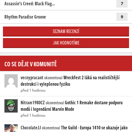
Assassin’s Creed: Black Flag…
7
Rhythm Paradise Groove
9
SEZNAM RECENZÍ
JAK HODNOTÍME
CO SE DĚJE V KOMUNITĚ
vecnypracant
Wreckfest 2 láká na realističtější
okomentoval
destrukci i vylepšenou fyziku
před 1 hodinou
Nitram1980CZ
Gothic 1 Remake dostane podporu
okomentoval
modů i legendární Marvin Mode
před 1 hodinou
ChocolateJJ
The Guild - Europa 1410 se ukazuje jako
okomentoval