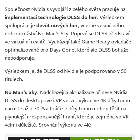
Živě
Společnost Nvidia s vývojáři z celého světa pracuje na
implementaci technologie DLSS do her
. Výsledkem
spolupráce je
devět nových her
, včetně vesmírného
dobrodružství No Man's Sky. Poprvé se DLSS představí
ve virtuální realitě. Vycházejí také Game Ready ovladače
optimalizované pro Days Gone, které ale DLSS bohužel
nepodporuje.
Výsledkem je, že DLSS od Nvidie je podporováno v 50
titulech.
No Man’s Sky
: Nadcházející aktualizace přinese Nvidia
DLSS do desktopové i VR verze. Výkon ve 4K díky tomu
naroste až o 70 % a hráči se díky tomu mohou těšit na
plynulejší i responzivnější hraní, které je zejména ve VR
velmi důležité. Srovnání výkonu ve 4K: