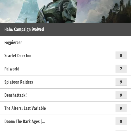
Halo: Campaign Evolved
Fogpiercer
Scarlet Deer Inn
8
Palworld
7
Splatoon Raiders
9
Denshattack!
9
The Alters: Last Variable
9
Doom: The Dark Ages |…
8