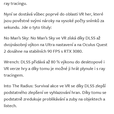
ray tracingu.
Nyní se dostává vůbec poprvé do oblasti VR her, které
jsou pověstné svými nároky na vysoké počty snímků za
sekundu. Jde o tyto tituly:
No Man’s Sky: No Man’s Sky ve VR získá díky DLSS až
dvojnásobný výkon na Ultra nastavení a na Oculus Quest
2 dosáhne na stabilních 90 FPS s RTX 3080.
Wrench: DLSS přidává až 80 % výkonu do desktopové i
VR verze hry a díky tomu je možné ji hrát plynule i s ray
tracingem.
Into The Radius: Survival akce ve VR se díky DLSS zlepší
podstatného zlepšení ve vyhlazování hran. Díky tomu se
podstatně zredukuje problikávání a zuby na objektech a
listech.