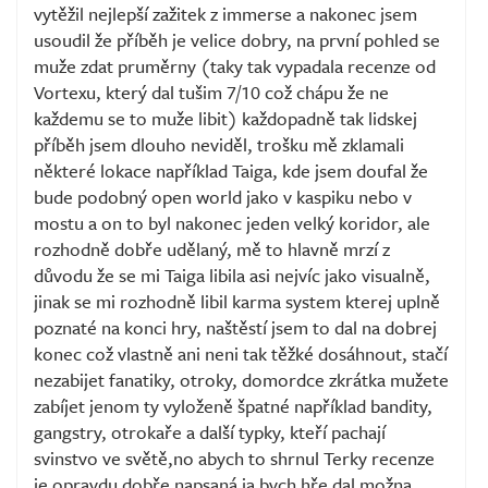
vytěžil nejlepší zažitek z immerse a nakonec jsem
usoudil že příběh je velice dobry, na první pohled se
muže zdat pruměrny (taky tak vypadala recenze od
Vortexu, který dal tušim 7/10 což chápu že ne
každemu se to muže libit) každopadně tak lidskej
příběh jsem dlouho neviděl, trošku mě zklamali
některé lokace například Taiga, kde jsem doufal že
bude podobný open world jako v kaspiku nebo v
mostu a on to byl nakonec jeden velký koridor, ale
rozhodně dobře udělaný, mě to hlavně mrzí z
důvodu že se mi Taiga libila asi nejvíc jako visualně,
jinak se mi rozhodně libil karma system kterej uplně
poznaté na konci hry, naštěstí jsem to dal na dobrej
konec což vlastně ani neni tak těžké dosáhnout, stačí
nezabijet fanatiky, otroky, domordce zkrátka mužete
zabíjet jenom ty vyloženě špatné například bandity,
gangstry, otrokaře a další typky, kteří pachají
svinstvo ve světě,no abych to shrnul Terky recenze
je opravdu dobře napsaná ja bych hře dal možna