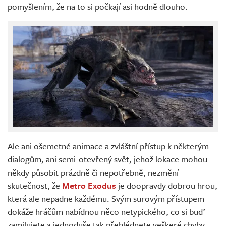
pomyšlením, že na to si počkají asi hodně dlouho.
Ale ani ošemetné animace a zvláštní přístup k některým
dialogům, ani semi-otevřený svět, jehož lokace mohou
někdy působit prázdně či nepotřebně, nezmění
skutečnost, že
Metro Exodus
je doopravdy dobrou hrou,
která ale nepadne každému. Svým surovým přístupem
dokáže hráčům nabídnou něco netypického, co si buď
zamilujete a jednoduše tak přehlédnete veškeré chyby,