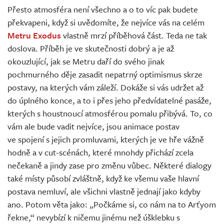
Přesto atmosféra není všechno a o to víc pak budete
překvapeni, když si uvědomíte, že nejvíce vás na celém
Metru Exodus
vlastně mrzí příběhová část. Teda ne tak
doslova. Příběh je ve skutečnosti dobrý a je až
okouzlující, jak se Metru daří do svého jinak
pochmurného děje zasadit nepatrný optimismus skrze
postavy, na kterých vám záleží. Dokáže si vás udržet až
do úplného konce, a to i přes jeho předvídatelné pasáže,
kterých s houstnoucí atmosférou pomalu přibývá. To, co
vám ale bude vadit nejvíce, jsou animace postav
ve spojení s jejich promluvami, kterých je ve hře vážně
hodně a v cut-scénách, které mnohdy přichází zcela
nečekaně a jindy zase pro změnu vůbec. Některé dialogy
také místy působí zvláštně, když ke všemu vaše hlavní
postava nemluví, ale všichni vlastně jednají jako kdyby
ano. Potom věta jako: „Počkáme si, co nám na to Arťyom
řekne,“ nevybízí k ničemu jinému než úšklebku s