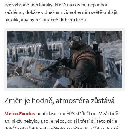
své vybrané mechaniky, které na rovinu nepadnou
každému, dokáže v dnešním videoherním světě obhájit
natolik, aby bylo skutečně dobrou hrou.
Změn je hodně, atmosféra zůstává
Metro Exodus
není klasickou FPS střílečkou. V základě
ani nikdy nebylo, a to je něco, co si i třetí díl této série
dokáže obhájit hned v několika směrech. Zážitek, který