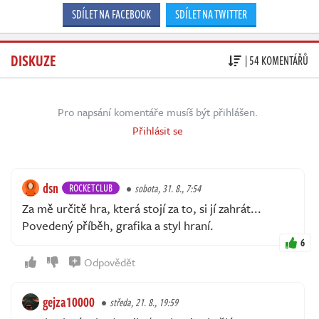
SDÍLET NA FACEBOOK
SDÍLET NA TWITTER
DISKUZE
| 54 KOMENTÁŘŮ
Pro napsání komentáře musíš být přihlášen.
Přihlásit se
dsn
ROCKETCLUB
sobota, 31. 8., 7:54
Za mě určitě hra, která stojí za to, si jí zahrát...
Povedený příběh, grafika a styl hraní.
6
Odpovědět
gejza10000
středa, 21. 8., 19:59