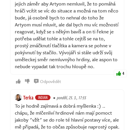
jejich záměr aby Artyom nemluvil, že to pomáhá
hráči vcítit se víc do situace a možná na tom něco
bude, já osobně bych to nehnal do toho že
Artyom musí mluvit, ale dal bych mu víc možností
reagovat, když se s někým bavíš a on ti řekne je
potřeba udělat tohle a tohle cejtíš se na to,
prostý zmáčknutí tlačítka a kamera se pohne v
pokývnutí by stačilo. Vývojáři si stále udrží svůj
uměleckej směr nemluvnýho hrdiny, ale aspon to
nebude vypadat tak trochu hloupě no.
4
Odpovědět
Terka
INDIAN
pondělí, 25. 3., 17:55
To je hodně zajímavá a dobrá myšlenka :) ..
chápu, že mlčenliví hrdinové nám mají pomoct
jakoby "vžít" se do role té hlavní postavy více, ale
mě připadá, že to občas způsobuje naprostý opak.