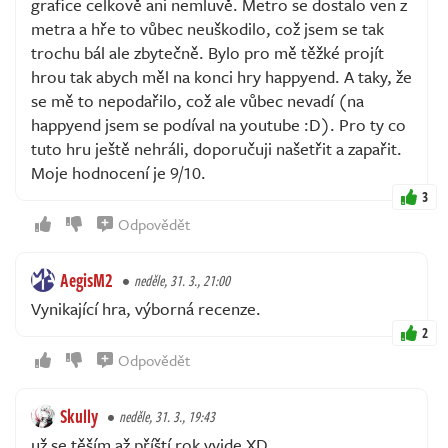
grafice celkově ani nemluvě. Metro se dostalo ven z
metra a hře to vůbec neuškodilo, což jsem se tak
trochu bál ale zbytečně. Bylo pro mě těžké projít
hrou tak abych měl na konci hry happyend. A taky, že
se mě to nepodařilo, což ale vůbec nevadí (na
happyend jsem se podíval na youtube :D). Pro ty co
tuto hru ještě nehráli, doporučuji našetřit a zapařit.
Moje hodnocení je 9/10.
3
Odpovědět
AegisM2
neděle, 31. 3., 21:00
Vynikající hra, výborná recenze.
2
Odpovědět
Skully
neděle, 31. 3., 19:43
už se těším až příští rok vyjde XD