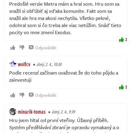
Predošlé verzie Metra mám a hral som. Hru som sa
snažil si obľúbiť aj vďaka komunite. Fakt som sa
snažil ale hra ma akosi nechytila. Všetko pekné,
odohral som si čo treba ale viac netúžim. Snáď tieto
pocity vo mne zmení Exodus.
2
Odpovědět
wolfcv
úterý, 2. 4., 10:30
Podle recenzí začínam uvažovat že do toho půjdu a
zainvestuji
2
Odpovědět
minarik-tomas
úterý, 2. 4., 9:39
Hru jsem hltal od první vteřiny. Úžasný příběh.
Systém předělávání zbraní je opravdu vymakaný a o