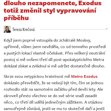
dlouho nezapomenete, Exodus
Živě
totiž změnil styl vypravování
příběhu
Tereza Krečová
Když jsem poprvé vstoupila do zchátralé Moskvy,
upřímně, vůbec jsem nevěděla, co od temného prostředí
a pustých lokací vlastně očekávat. Přes veškerý neutrální
postoj si mě ovšem třetí díl post-apokalyptického Metra
dokázal získat a zvládnul si mě udržet dostatečně dlouho.
Skrze svou netypickou hratelnost mě
Metro Exodus
dokázalo přesvědčit, že se nebojí být tím, čím se jednou
rozhodlo stát na samotném začátku před devíti lety. Ale
zároveň přesto všechno se do své série snaží zasadit
něco, co třetí díl udělá jedinečným zážitkem. A otázkou
samozřejmě zůstává, jestli se mu to skutečně daří a jestli