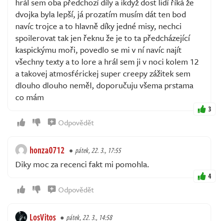
hrál sem oba předchozí díly a ikdyž dost lidí říká že
dvojka byla lepší, já prozatím musím dát ten bod
navíc trojce a to hlavně díky jedné misy, nechci
spoilerovat tak jen řeknu že je to ta předcházející
kaspickýmu moři, povedlo se mi v ní navíc najít
všechny texty a to lore a hrál sem ji v noci kolem 12
a takovej atmosférickej super creepy zážitek sem
dlouho dlouho neměl, doporučuju všema prstama
co mám
3
Odpovědět
honza0712
pátek, 22. 3., 17:55
Diky moc za recenci fakt mi pomohla.
4
Odpovědět
LosVitos
pátek, 22. 3., 14:58