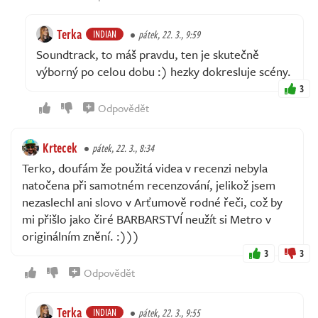
Terka
INDIAN
pátek, 22. 3., 9:59
Soundtrack, to máš pravdu, ten je skutečně
výborný po celou dobu :) hezky dokresluje scény.
3
Odpovědět
Krtecek
pátek, 22. 3., 8:34
Terko, doufám že použitá videa v recenzi nebyla
natočena při samotném recenzování, jelikož jsem
nezaslechl ani slovo v Arťumově rodné řeči, což by
mi přišlo jako čiré BARBARSTVÍ neužít si Metro v
originálním znění. :)))
3
3
Odpovědět
Terka
INDIAN
pátek, 22. 3., 9:55