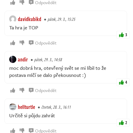
Odpovědět
davidkubikd
pátek, 29. 3., 15:25
Ta hra je TOP
3
Odpovědět
andir
pátek, 29. 3., 14:58
moc dobrá hra, otevřený svět se mi líbil to že
postava mlčí se dalo překousnout :)
4
Odpovědět
hellturtle
čtvrtek, 28. 3., 16:11
Určitě si půjdu zahrát
2
Odpovědět