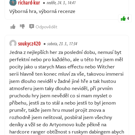
richard-kur
neděle, 24. 3., 14:41
Výborná hra, výborná recenze
4
Odpovědět
soukycz420
sobota, 23. 3., 17:34
Jedna z nejlepších her za poslední dobu, nemusí byt
perfektní nebo pro každého, ale u této hry jsem měl
pocity jako u starych Mass effectu nebo Witcher
serii hlavně ten konec mluví za vše, takovou immersi
jsem dlouho neviděl v žadné jiné hře a tak hustou
atmosferu jsem taky dlouho neviděl, při prvním
pruchodu hry jsem nevěděl co si mam myslet o
příbehu, jestli za to stál a nebo jestli to byl jenom
pruměr, takže jsem hru musel projit znova a
rozhodně jsem nelitoval, posbíral jsem všechny
deníky a vžil se do Artyomovo kuže pěkně na
hardcore ranger obtížnost s ruskym dabingem abych