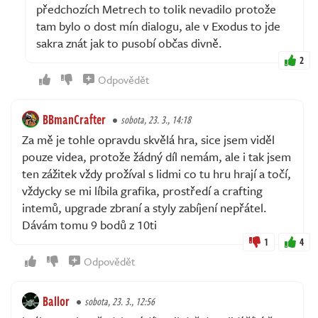
předchozích Metrech to tolik nevadilo protože
tam bylo o dost mín dialogu, ale v Exodus to jde
sakra znát jak to pusobí občas divně.
2
Odpovědět
BBmanCrafter
sobota, 23. 3., 14:18
Za mě je tohle opravdu skvělá hra, sice jsem viděl
pouze videa, protože žádný díl nemám, ale i tak jsem
ten zážitek vždy prožíval s lidmi co tu hru hrají a točí,
vždycky se mi líbila grafika, prostředí a crafting
intemů, upgrade zbraní a styly zabíjení nepřátel.
Dávám tomu 9 bodů z 10ti
1
4
Odpovědět
Ballor
sobota, 23. 3., 12:56