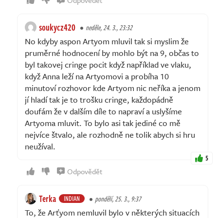
Odpovědět
soukycz420
neděle, 24. 3., 23:32
No kdyby aspon Artyom mluvil tak si myslim že
pruměrné hodnocení by mohlo být na 9, občas to
byl takovej cringe pocit když například ve vlaku,
když Anna leží na Artyomovi a probíha 10
minutoví rozhovor kde Artyom nic neříka a jenom
jí hladí tak je to trošku cringe, každopádně
doufám že v dalším díle to napraví a uslyšíme
Artyoma mluvit. To bylo asi tak jediné co mě
nejvíce štvalo, ale rozhodně ne tolik abych si hru
neužíval.
5
Odpovědět
Terka
INDIAN
pondělí, 25. 3., 9:37
To, že Arťyom nemluvil bylo v některých situacích