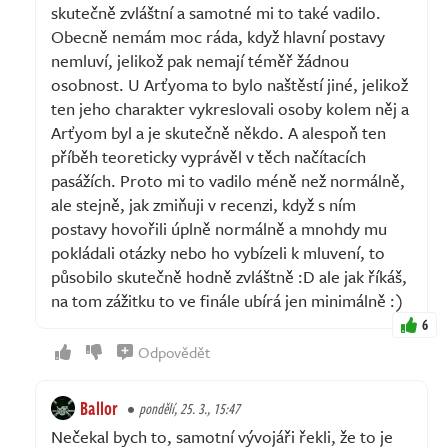
skutečně zvláštní a samotné mi to také vadilo.
Obecně nemám moc ráda, když hlavní postavy
nemluví, jelikož pak nemají téměř žádnou
osobnost. U Arťyoma to bylo naštěstí jiné, jelikož
ten jeho charakter vykreslovali osoby kolem něj a
Arťyom byl a je skutečně někdo. A alespoň ten
příběh teoreticky vyprávěl v těch načítacích
pasážích. Proto mi to vadilo méně než normálně,
ale stejně, jak zmiňuji v recenzi, když s ním
postavy hovořili úplně normálně a mnohdy mu
pokládali otázky nebo ho vybízeli k mluvení, to
působilo skutečně hodně zvláštně :D ale jak říkáš,
na tom zážitku to ve finále ubírá jen minimálně :)
6
Odpovědět
Ballor
pondělí, 25. 3., 15:47
Nečekal bych to, samotní vývojáři řekli, že to je