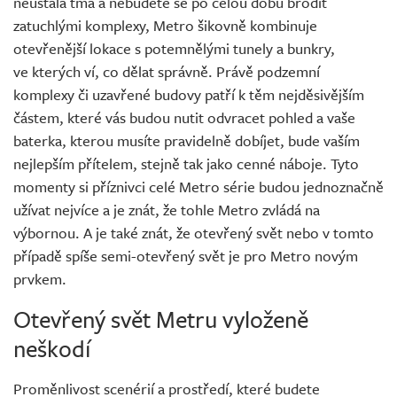
neustálá tma a nebudete se po celou dobu brodit
zatuchlými komplexy, Metro šikovně kombinuje
otevřenější lokace s potemnělými tunely a bunkry,
ve kterých ví, co dělat správně. Právě podzemní
komplexy či uzavřené budovy patří k těm nejděsivějším
částem, které vás budou nutit odvracet pohled a vaše
baterka, kterou musíte pravidelně dobíjet, bude vaším
nejlepším přítelem, stejně tak jako cenné náboje. Tyto
momenty si příznivci celé Metro série budou jednoznačně
užívat nejvíce a je znát, že tohle Metro zvládá na
výbornou. A je také znát, že otevřený svět nebo v tomto
případě spíše semi-otevřený svět je pro Metro novým
prvkem.
Otevřený svět Metru vyloženě
neškodí
Proměnlivost scenérií a prostředí, které budete