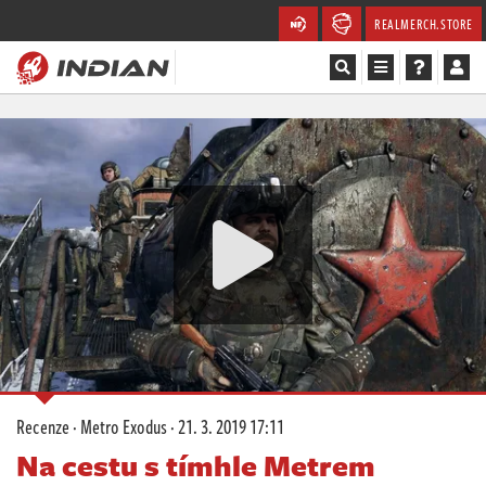
REALMERCH.STORE
Magazín
Recenze
Videa
Soutěže
Databáze
Komunita
Recenze
·
Metro Exodus
·
21. 3. 2019 17:11
Redakce
Na cestu s tímhle Metrem