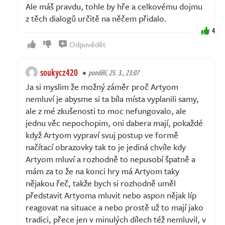
Ale máš pravdu, tohle by hře a celkovému dojmu
z těch dialogů určitě na něčem přidalo.
4
Odpovědět
soukycz420
pondělí, 25. 3., 23:07
Ja si myslim že možný záměr proč Artyom
nemluví je abysme si ta bíla místa vyplanili samy,
ale z mé zkušenosti to moc nefungovalo, ale
jednu věc nepochopim, oni dabera mají, pokaždé
když Artyom vypraví svuj postup ve formě
načítací obrazovky tak to je jediná chvíle kdy
Artyom mluví a rozhodně to nepusobí špatně a
mám za to že na konci hry má Artyom taky
nějakou řeč, takže bych si rozhodně uměl
představit Artyoma mluvit nebo aspon nějak líp
reagovat na situace a nebo prostě už to mají jako
tradici, přece jen v minulých dílech též nemluvil, v