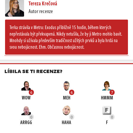
Tereza Krečová
Autor recenze
Terka strávila v Metru: Exodus přibližně 15 hodin, během kterých
nepřestávala být překvapená. Nikdy netušila, že by ji Metro mohlo bavit.
Mnohdy si užívala především tradičnost užitých prvků a byla hrdá na
svou nebojácnost. Ehm. Občasnou nebojácnost.
LÍBILA SE TI RECENZE?
6
6
7
WOW
MEH
HMMM
0
0
0
ARRGG
HAHA
F