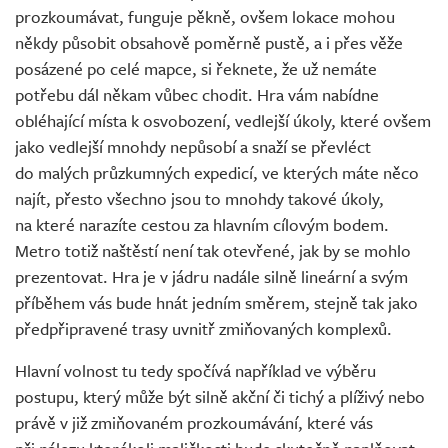
prozkoumávat, funguje pěkně, ovšem lokace mohou
někdy působit obsahově poměrně pustě, a i přes věže
posázené po celé mapce, si řeknete, že už nemáte
potřebu dál někam vůbec chodit. Hra vám nabídne
obléhající místa k osvobození, vedlejší úkoly, které ovšem
jako vedlejší mnohdy nepůsobí a snaží se převléct
do malých průzkumných expedicí, ve kterých máte něco
najít, přesto všechno jsou to mnohdy takové úkoly,
na které narazíte cestou za hlavním cílovým bodem.
Metro totiž naštěstí není tak otevřené, jak by se mohlo
prezentovat. Hra je v jádru nadále silně lineární a svým
příběhem vás bude hnát jedním směrem, stejně tak jako
předpřipravené trasy uvnitř zmiňovaných komplexů.
Hlavní volnost tu tedy spočívá například ve výběru
postupu, který může být silně akční či tichý a plíživý nebo
právě v již zmiňovaném prozkoumávání, které vás