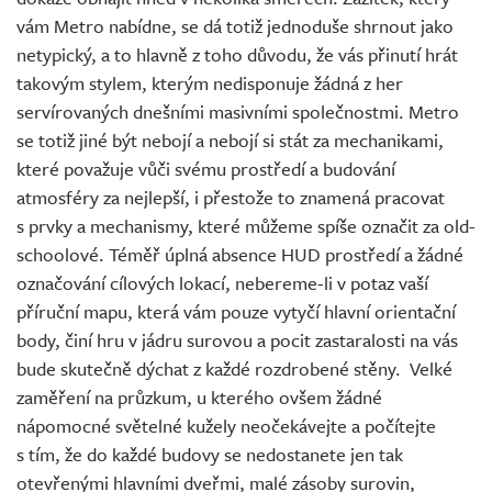
vám Metro nabídne, se dá totiž jednoduše shrnout jako
netypický, a to hlavně z toho důvodu, že vás přinutí hrát
takovým stylem, kterým nedisponuje žádná z her
servírovaných dnešními masivními společnostmi. Metro
se totiž jiné být nebojí a nebojí si stát za mechanikami,
které považuje vůči svému prostředí a budování
atmosféry za nejlepší, i přestože to znamená pracovat
s prvky a mechanismy, které můžeme spíše označit za old-
schoolové. Téměř úplná absence HUD prostředí a žádné
označování cílových lokací, nebereme-li v potaz vaší
příruční mapu, která vám pouze vytyčí hlavní orientační
body, činí hru v jádru surovou a pocit zastaralosti na vás
bude skutečně dýchat z každé rozdrobené stěny. Velké
zaměření na průzkum, u kterého ovšem žádné
nápomocné světelné kužely neočekávejte a počítejte
s tím, že do každé budovy se nedostanete jen tak
otevřenými hlavními dveřmi, malé zásoby surovin,