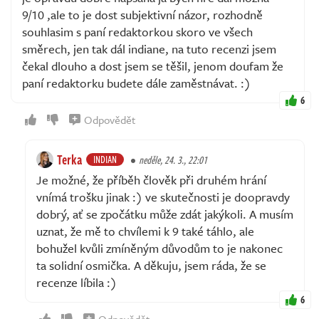
9/10 ,ale to je dost subjektivní názor, rozhodně
souhlasim s paní redaktorkou skoro ve všech
směrech, jen tak dál indiane, na tuto recenzi jsem
čekal dlouho a dost jsem se těšil, jenom doufam že
paní redaktorku budete dále zaměstnávat. :)
6
Odpovědět
Terka
INDIAN
neděle, 24. 3., 22:01
Je možné, že příběh člověk při druhém hrání
vnímá trošku jinak :) ve skutečnosti je doopravdy
dobrý, ať se zpočátku může zdát jakýkoli. A musím
uznat, že mě to chvílemi k 9 také táhlo, ale
bohužel kvůli zmíněným důvodům to je nakonec
ta solidní osmička. A děkuju, jsem ráda, že se
recenze líbila :)
6