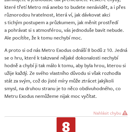
které třetí Metro má anebo to budete nenávidět, a i přes
různorodou hratelnost, která ví, jak dávkovat akci
s tichým postupem a průzkumem, jak měnit prostředí
a pohrávat si s atmosférou, vás jednoduše bavit nebude.
Ale pocítíte, že k tomu nechybí moc.
A proto si od nás Metro Exodus odnáší 8 bodů z 10. Jedná
se o hru, které k takzvané nějaké dokonalosti nechybí
hodně a chybí ji tak málo k tomu, aby byla hrou, kterou si
užije každý. Ze svého vlastního důvodu si však rozhodla
stát za svým, což do jisté míry může ztrácet jakýkoli
smysl, na druhou stranu je to něco obdivuhodného, co
Metru Exodus nemůžeme nijak moc vyčítat.
Nahlásit chybu
8