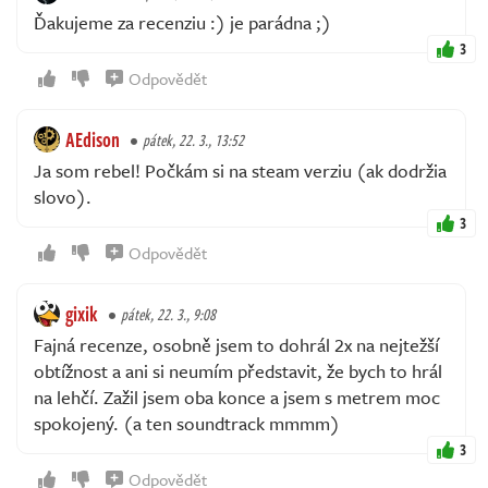
Ďakujeme za recenziu :) je parádna ;)
3
Odpovědět
AEdison
pátek, 22. 3., 13:52
Ja som rebel! Počkám si na steam verziu (ak dodržia
slovo).
3
Odpovědět
gixik
pátek, 22. 3., 9:08
Fajná recenze, osobně jsem to dohrál 2x na nejtežší
obtížnost a ani si neumím představit, že bych to hrál
na lehčí. Zažil jsem oba konce a jsem s metrem moc
spokojený. (a ten soundtrack mmmm)
3
Odpovědět