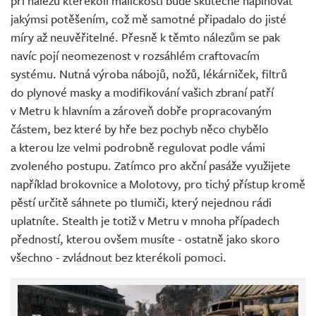
při nálezu kterékoli maličkosti bude skutečně naplňovat
jakýmsi potěšením, což mě samotné připadalo do jisté
míry až neuvěřitelné. Přesně k těmto nálezům se pak
navíc pojí neomezenost v rozsáhlém craftovacím
systému. Nutná výroba nábojů, nožů, lékárniček, filtrů
do plynové masky a modifikování vašich zbraní patří
v Metru k hlavním a zároveň dobře propracovaným
částem, bez které by hře bez pochyb něco chybělo
a kterou lze velmi podrobně regulovat podle vámi
zvoleného postupu. Zatímco pro akční pasáže využijete
například brokovnice a Molotovy, pro tichý přístup kromě
pěstí určitě sáhnete po tlumiči, který nejednou rádi
uplatníte. Stealth je totiž v Metru v mnoha případech
předností, kterou ovšem musíte - ostatně jako skoro
všechno - zvládnout bez kterékoli pomoci.