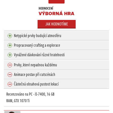
HODNOCENÍ
VÝBORNÁ HRA
JAK HODNOTÍME
Netypické prvky budující atmosféru
Propracovaný crafting a explorace
Vyvážené dávkování různé hratelnosti
Prvky, které nepadnou každému
Animace postav při cutscénách
Částečná obsahová pustost lokací
Recenzováno na PC - i5-7400, 16 GB
RAM, GTX 1070 Ti