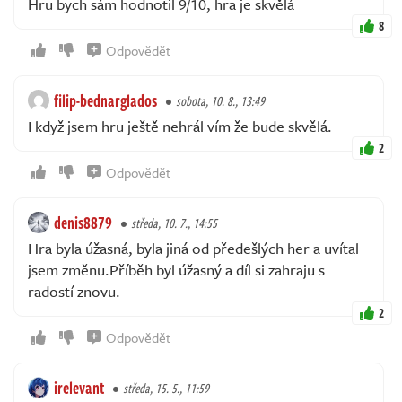
Hru bych sám hodnotil 9/10, hra je skvělá
8
Odpovědět
filip-bednarglados
sobota, 10. 8., 13:49
I když jsem hru ještě nehrál vím že bude skvělá.
2
Odpovědět
denis8879
středa, 10. 7., 14:55
Hra byla úžasná, byla jiná od předešlých her a uvítal
jsem změnu.Příběh byl úžasný a díl si zahraju s
radostí znovu.
2
Odpovědět
irelevant
středa, 15. 5., 11:59