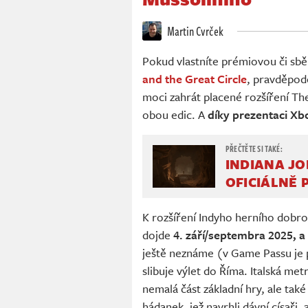
Martin Cvrček
Pokud vlastníte prémiovou či sbě
and the Great Circle
, pravděpod
moci zahrát placené rozšíření Th
obou edic. A
díky prezentaci 
INDIANA JO
OFICIÁLNĚ
K rozšíření Indyho herního dobr
dojde
4. září/septembra 2025, a
ještě neznáme (v Game Passu je 
slibuje výlet do Říma. Italská me
nemalá část základní hry, ale ta
hádanek, jež navrhli dávní císaři