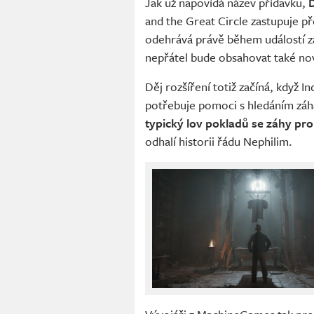
Jak už napovídá název přídavku,
and the Great Circle zastupuje p
odehrává právě během událostí zá
nepřátel bude obsahovat také nov
Děj rozšíření totiž začíná, když I
potřebuje pomoci s hledáním záha
typický lov pokladů se záhy pr
odhalí historii řádu Nephilim.