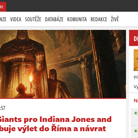
RE
NZE
VIDEA
SOUTĚŽE
DATABÁZE
KOMUNITA
REDAKCE
ŽIVĚ
D
P
Vy
N
:57
Giants pro Indiana Jones and
ibuje výlet do Říma a návrat