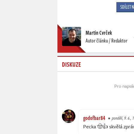
SDÍLET 
Martin Cvrček
Autor článku / Redaktor
DISKUZE
Pro napsá
godofbar84
pondělí, 9. 6., 
Pecka 🤠👍 skvělá zpráv