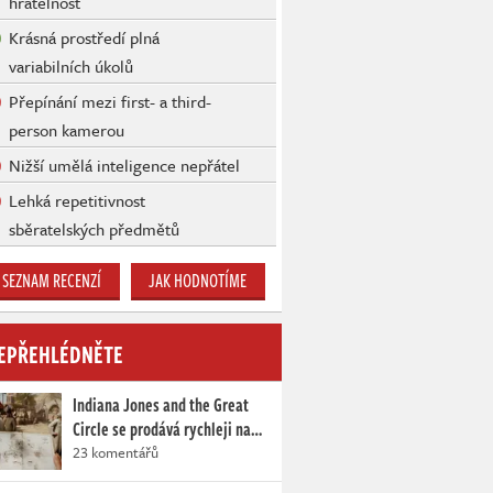
hratelnost
Krásná prostředí plná
variabilních úkolů
Přepínání mezi first- a third-
person kamerou
Nižší umělá inteligence nepřátel
Lehká repetitivnost
sběratelských předmětů
SEZNAM RECENZÍ
JAK HODNOTÍME
EPŘEHLÉDNĚTE
Indiana Jones and the Great
Circle se prodává rychleji na…
23 komentářů