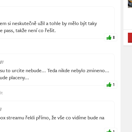
sem si neskutečně užil a tohle by mělo být taky
pass, takže není co řešit.
8
:01
u to urcite nebude... Teda nikde nebylo zmineno...
ude placeny...
1
ět
3
streamu řekli přímo, že vše co vidíme bude na
1