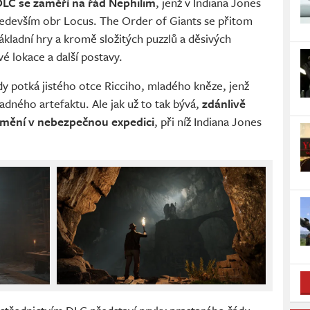
DLC se zaměří na řád Nephilim
, jenž v Indiana Jones
ředevším obr Locus. The Order of Giants se přitom
kladní hry a kromě složitých puzzlů a děsivých
é lokace a další postavy.
ndy potká jistého otce Ricciho, mladého kněze, jenž
dného artefaktu. Ale jak už to tak bývá,
zdánlivě
omění v nebezpečnou expedici
, při níž Indiana Jones