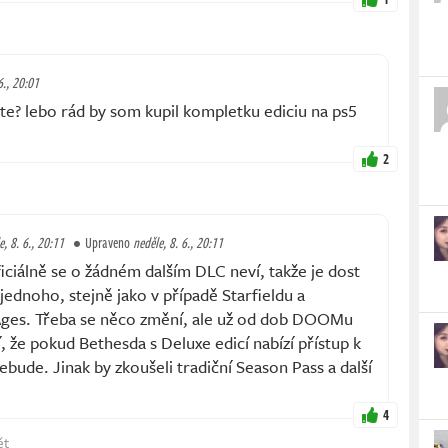
6., 20:01
te? lebo rád by som kupil kompletku ediciu na ps5
2
e, 8. 6., 20:11
Upraveno
neděle, 8. 6., 20:11
álně se o žádném dalším DLC neví, takže je dost
jednoho, stejně jako v případě Starfieldu a
es. Třeba se něco změní, ale už od dob DOOMu
í, že pokud Bethesda s Deluxe edicí nabízí přístup k
ebude. Jinak by zkoušeli tradiční Season Pass a další
4
ět