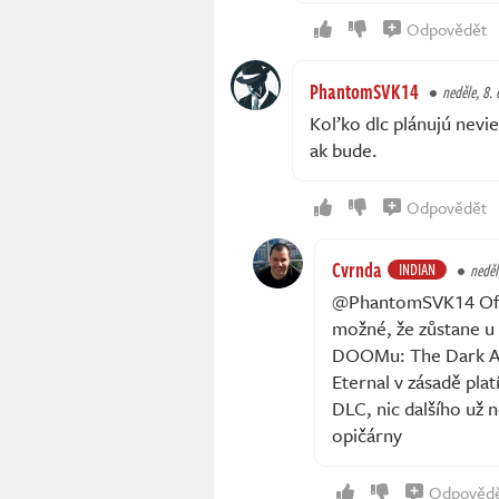
Odpovědět
PhantomSVK14
neděle, 8. 
Koľko dlc plánujú nevie
ak bude.
Odpovědět
Cvrnda
INDIAN
neděl
@PhantomSVK14 Ofici
možné, že zůstane u 
DOOMu: The Dark Ag
Eternal v zásadě plat
DLC, nic dalšího už n
opičárny
Odpověd