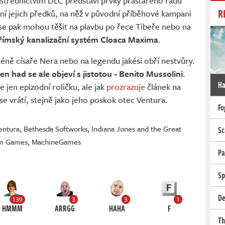
střednictvím DLC představí prvky prastarého řádu
R
hání jejich předků, na něž v původní příběhové kampani
 se pak mohou těšit na plavbu po řece Tibeře nebo na
ímský kanalizační systém Cloaca Maxima
.
aréně císaře Nera nebo na legendu jakési obří nestvůry.
en had se ale objeví s jistotou - Benito Mussolini
.
Ha
e jen epizodní roličku, ale jak
prozrazuje
článek na
e vrátí, stejně jako jeho poskok otec Ventura.
Fo
entura
,
Bethesda Softworks
,
Indiana Jones and the Great
Sc
lm Games
,
MachineGames
Pa
Sp
De
139
3
3
1
HMMM
ARRGG
HAHA
F
Th