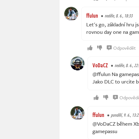
ffulun
neděle, 8. 6., 18:33
Let's go, základní hru j
rovnou day one na game 
Odpovědět
VoDaCZ
neděle, 8. 6., 22
@ffulun Na gamepass
Jako DLC to urcite b
Odpověd
ffulun
pondělí, 9. 6., 13:2
@VoDaCZ během Xbox 
gamepassu