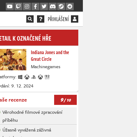
PŘIHLÁŠENÍ
ETAIL K OZNAČENÉ HŘE
Indiana Jones and the
Great Circle
Machinegames
latformy:
dání: 9. 12. 2024
9
aše recenze
/ 10
Věrohodné filmové zpracování
příběhu
Úžasně vyvážená záživná