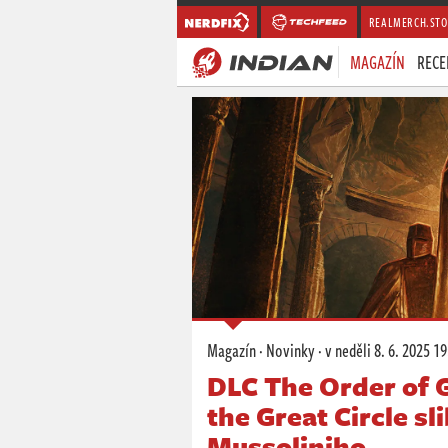
REALMERCH.STO
MAGAZÍN
RECE
Magazín
·
Novinky
·
v neděli
8. 6. 2025 19
DLC The Order of 
the Great Circle sl
Mussoliniho