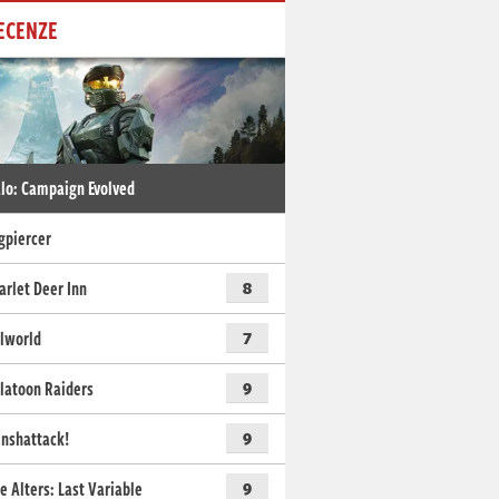
ECENZE
lo: Campaign Evolved
gpiercer
arlet Deer Inn
8
lworld
7
latoon Raiders
9
nshattack!
9
e Alters: Last Variable
9