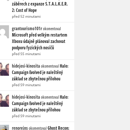
záběrech z expanze S.T.A.L.K.E.R.
2: Cost of Hope
před 52 minutami
grantourismo101r
okomentoval
Microsoft před velkým restartem
Xboxu údajně plánoval zachovat
podporu fyzických nosičů
před 55 minutami
hidejosi-kinosita
Halo:
okomentoval
Campaign Evolved je naleštěný
základ se zbytečnou přílohou
před 59 minutami
hidejosi-kinosita
Halo:
okomentoval
Campaign Evolved je naleštěný
základ se zbytečnou přílohou
před 59 minutami
renorejns
Ghost Recon:
okomentoval