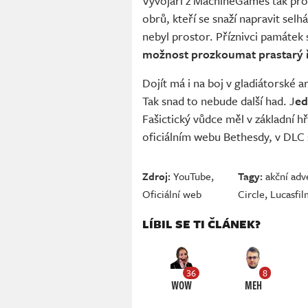
Vývojáři z MachineGames tak pro
obrů, kteří se snaží napravit sel
nebyl prostor. Příznivci památek
možnost prozkoumat prastarý ř
Dojít má i na boj v gladiátorské 
Tak snad to nebude další had. J
ed
Fašictický vůdce měl v základní hř
oficiálním webu Bethesdy, v DLC s
Zdroj:
YouTube
,
Tagy:
akční adv
Oficiální web
Circle
,
Lucasfi
LÍBIL SE TI ČLÁNEK?
36
8
WOW
MEH