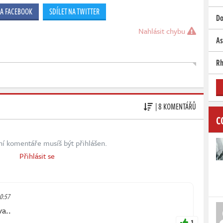
NA FACEBOOK
SDÍLET NA TWITTER
Do
Nahlásit chybu
As
Rh
| 8 KOMENTÁŘŮ
C
ní komentáře musíš být přihlášen.
Přihlásit se
10:57
a..
1