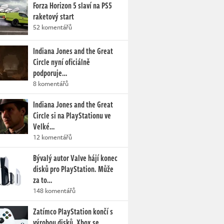
Forza Horizon 5 slaví na PS5
raketový start
52 komentářů
Indiana Jones and the Great
Circle nyní oficiálně
podporuje…
8 komentářů
Indiana Jones and the Great
Circle si na PlayStationu ve
Velké…
12 komentářů
Bývalý autor Valve hájí konec
disků pro PlayStation. Může
za to…
148 komentářů
Zatímco PlayStation končí s
výrobou disků, Xbox se