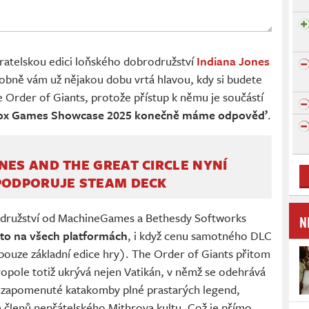
ratelskou edici loňského dobrodružství
Indiana Jones
obně vám už nějakou dobu vrtá hlavou, kdy si budete
e Order of Giants, protože přístup k němu je součástí
Xbox Games Showcase 2025 konečně máme odpověď
.
NES AND THE GREAT CIRCLE NYNÍ
 PODPORUJE STEAM DECK
odružství od MachineGames a Bethesdy Softworks
N
 to na všech platformách
, i když cenu samotného DLC
pouze základní edice hry). The Order of Giants přitom
tropole totiž ukrývá nejen Vatikán, v němž se odehrává
ké zapomenuté katakomby plné prastarých legend,
, a členů nepřátelského Mithrova kultu. Což je přímo