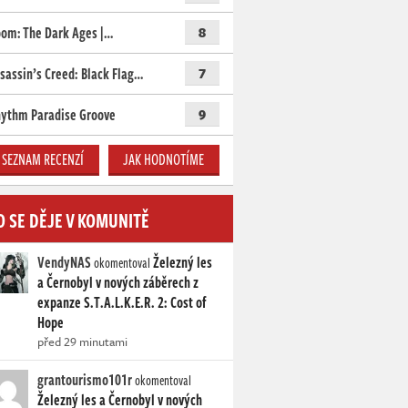
om: The Dark Ages |…
8
sassin’s Creed: Black Flag…
7
ythm Paradise Groove
9
SEZNAM RECENZÍ
JAK HODNOTÍME
O SE DĚJE V KOMUNITĚ
VendyNAS
Železný les
okomentoval
a Černobyl v nových záběrech z
expanze S.T.A.L.K.E.R. 2: Cost of
Hope
před 29 minutami
grantourismo101r
okomentoval
Železný les a Černobyl v nových