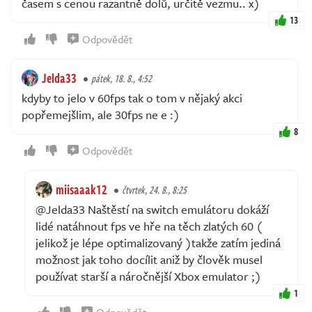
časem s cenou razantně dolů, určitě vezmu.. x)
13
Odpovědět
Jelda33
pátek, 18. 8., 4:52
kdyby to jelo v 60fps tak o tom v nějaký akci
popřemejšlim, ale 30fps ne e :)
8
Odpovědět
miisaaak12
čtvrtek, 24. 8., 8:25
@Jelda33 Naštěstí na switch emulátoru dokáží
lidé natáhnout fps ve hře na těch zlatých 60 (
jelikož je lépe optimalizovaný )takže zatím jediná
možnost jak toho docílit aniž by člověk musel
používat starší a náročnější Xbox emulator ;)
1
Odpovědět