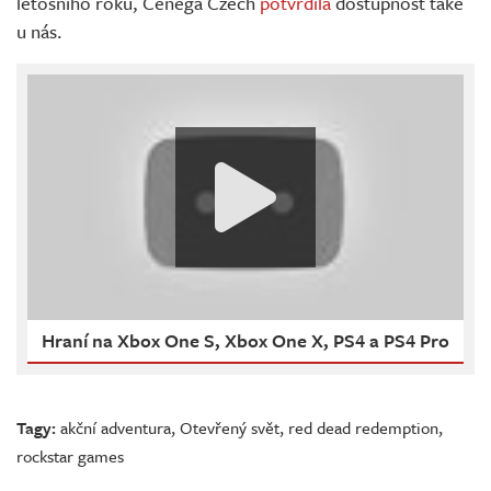
letošního roku, Cenega Czech
potvrdila
dostupnost také
u nás.
Hraní na Xbox One S, Xbox One X, PS4 a PS4 Pro
Tagy:
akční adventura
,
Otevřený svět
,
red dead redemption
,
rockstar games