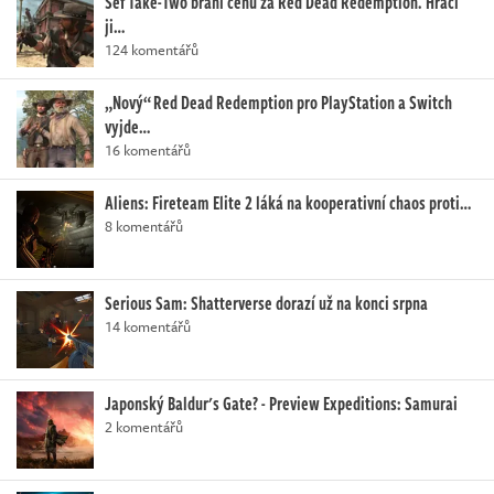
Šéf Take-Two brání cenu za Red Dead Redemption. Hráči
ji…
124 komentářů
„Nový“ Red Dead Redemption pro PlayStation a Switch
vyjde…
16 komentářů
Aliens: Fireteam Elite 2 láká na kooperativní chaos proti…
8 komentářů
Serious Sam: Shatterverse dorazí už na konci srpna
14 komentářů
Japonský Baldur's Gate? - Preview Expeditions: Samurai
2 komentářů