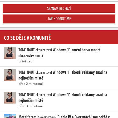
SEZNAM RECENZÍ
JAK HODNOTÍME
CO SE DĚJE V KOMUNITĚ
T0M1N4UT
Windows 11 změní barvu modré
okomentoval
obrazovky smrti
právě teď
T0M1N4UT
Windows 11 zkouší reklamy snad na
okomentoval
nejhorším místě
před 2 minutami
T0M1N4UT
Windows 11 zkouší reklamy snad na
okomentoval
nejhorším místě
před 3 minutami
Metalfetamin
Diablo IV a Overwatch jsou pořád v
okomentoval