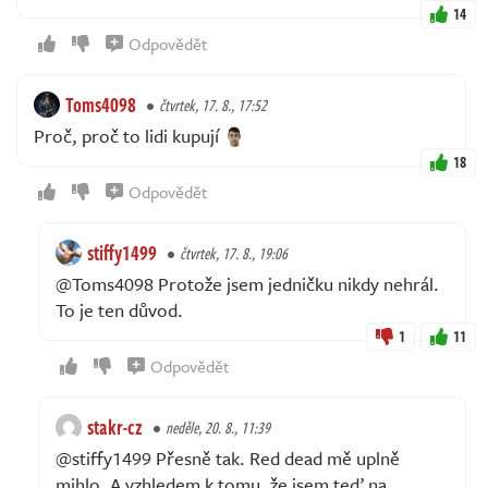
14
Odpovědět
Toms4098
čtvrtek, 17. 8., 17:52
Proč, proč to lidi kupují
18
Odpovědět
stiffy1499
čtvrtek, 17. 8., 19:06
@Toms4098 Protože jsem jedničku nikdy nehrál.
To je ten důvod.
1
11
Odpovědět
stakr-cz
neděle, 20. 8., 11:39
@stiffy1499 Přesně tak. Red dead mě uplně
mihlo. A vzhledem k tomu, že jsem teď na