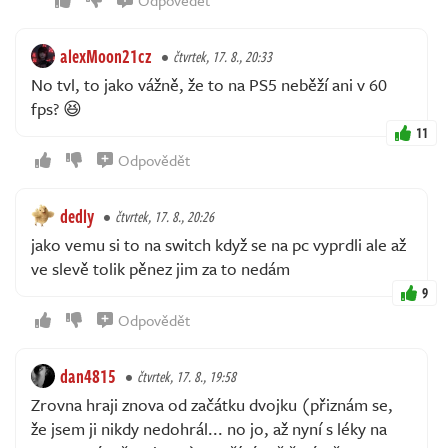
alexMoon21cz
čtvrtek, 17. 8., 20:33
No tvl, to jako vážně, že to na PS5 neběží ani v 60
fps? 😆
11
Odpovědět
dedly
čtvrtek, 17. 8., 20:26
jako vemu si to na switch když se na pc vyprdli ale až
ve slevě tolik pěnez jim za to nedám
9
Odpovědět
dan4815
čtvrtek, 17. 8., 19:58
Zrovna hraji znova od začátku dvojku (přiznám se,
že jsem ji nikdy nedohrál... no jo, až nyní s léky na