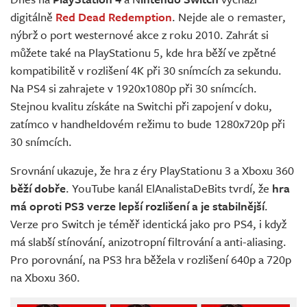
Živě
digitálně
Red Dead Redemption
. Nejde ale o remaster,
nýbrž o port westernové akce z roku 2010. Zahrát si
můžete také na PlayStationu 5, kde hra běží ve zpětné
kompatibilitě v rozlišení 4K při 30 snímcích za sekundu.
Na PS4 si zahrajete v 1920x1080p při 30 snímcích.
Stejnou kvalitu získáte na Switchi při zapojení v doku,
zatímco v handheldovém režimu to bude 1280x720p při
30 snímcích.
Srovnání ukazuje, že hra z éry PlayStationu 3 a Xboxu 360
běží dobře
. YouTube kanál ElAnalistaDeBits tvrdí, že
hra
má
oproti PS3 verze lepší rozlišení a je stabilnější
.
Verze pro Switch je téměř identická jako pro PS4, i když
má slabší stínování, anizotropní filtrování a anti-aliasing.
Pro porovnání, na PS3 hra běžela v rozlišení 640p a 720p
na Xboxu 360.