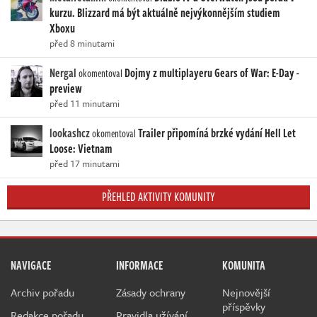
kurzu. Blizzard má být aktuálně nejvýkonnějším studiem
Xboxu
před 8 minutami
Nergal
Dojmy z multiplayeru Gears of War: E-Day -
okomentoval
preview
před 11 minutami
lookashcz
Trailer připomíná brzké vydání Hell Let
okomentoval
Loose: Vietnam
před 17 minutami
PŘEHLED AKTIVITY KOMUNITY
NAVIGACE
INFORMACE
KOMUNITA
Archiv pořadu
Zásady ochrany
Nejnovější
příspěvky
Redakce pořadu
Pravidla užívání