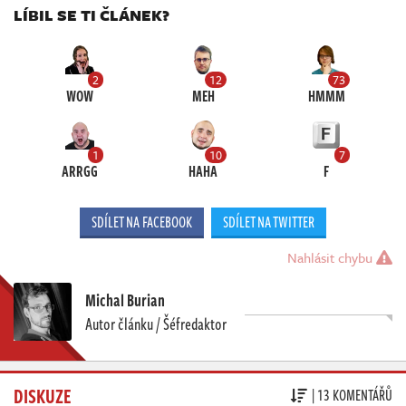
LÍBIL SE TI ČLÁNEK?
2
12
73
WOW
MEH
HMMM
1
10
7
ARRGG
HAHA
F
SDÍLET NA FACEBOOK
SDÍLET NA TWITTER
Nahlásit chybu
Michal Burian
Autor článku / Šéfredaktor
DISKUZE
| 13 KOMENTÁŘŮ