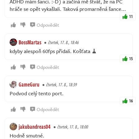
ADHD mám šanci. :-D) a začíná mě štvát, že na PC
hráče se opět vykašlali. Taková promarněná šance...
11
Odpovědět
BossMartas
čtvrtek, 17. 8., 18:46
kdyby alespoň 60fps přidali. Košťata 🧹
15
Odpovědět
GameGuru
čtvrtek, 17. 8., 18:39
Podvod celý tento port.
16
Odpovědět
jakubandreas04
čtvrtek, 17. 8., 18:00
Hodně smutné.