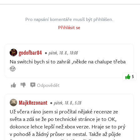
Pro napsání komentáře musíš být přihlášen.
Přihlásit se
godofbar84
pátek, 18. 8., 18:08
Na switchi bych si to zahrál ,někde na chalupe třeba
🤠
5
Odpovědět
MajkRezonant
pátek, 18. 8., 5:28
Už včera ráno jsem si pročítal nějaké recenze ze
světa a zdá se že po technické stránce je to OK,
dokonce lehce lepší než xbox verze. Hraje se to prý
v pohodě a žádný průser se nestal. Takže až půjde