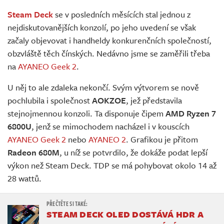
Živě
Steam Deck
se v posledních měsících stal jednou z
nejdiskutovanějších konzolí, po jeho uvedení se však
začaly objevovat i handheldy konkurenčních společností,
obzvláště těch čínských. Nedávno jsme se zaměřili třeba
na
AYANEO Geek 2
.
U něj to ale zdaleka nekončí. Svým výtvorem se nově
pochlubila i společnost
AOKZOE
, jež představila
stejnojmennou konzoli. Ta disponuje čipem
AMD Ryzen 7
6800U
, jenž se mimochodem nacházel i v kouscích
AYANEO Geek 2
nebo
AYANEO 2
. Grafikou je přitom
Radeon 680M
, u níž se potvrdilo, že dokáže podat lepší
výkon než Steam Deck. TDP se má pohybovat okolo 14 až
28 wattů.
STEAM DECK OLED DOSTÁVÁ HDR A