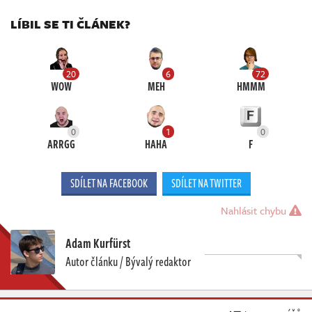
LÍBIL SE TI ČLÁNEK?
20
6
72
WOW
MEH
HMMM
0
1
0
ARRGG
HAHA
F
SDÍLET NA FACEBOOK
SDÍLET NA TWITTER
Nahlásit chybu
Adam Kurfürst
Autor článku / Bývalý redaktor