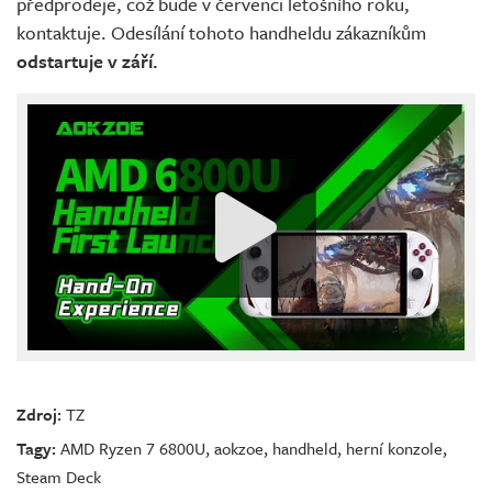
předprodeje, což bude v červenci letošního roku,
kontaktuje. Odesílání tohoto handheldu zákazníkům
odstartuje v září.
Zdroj:
TZ
Tagy:
AMD Ryzen 7 6800U
,
aokzoe
,
handheld
,
herní konzole
,
Steam Deck