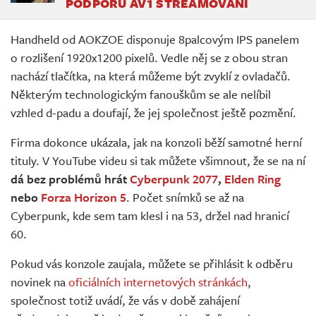
PODPORU AV1 STREAMOVÁNÍ
Handheld od AOKZOE disponuje 8palcovým IPS panelem
o rozlišení 1920x1200 pixelů. Vedle něj se z obou stran
nachází tlačítka, na která můžeme být zvyklí z ovladačů.
Některým technologickým fanouškům se ale nelíbil
vzhled d-padu a doufají, že jej společnost ještě pozmění.
Firma dokonce ukázala, jak na konzoli běží samotné herní
tituly. V YouTube videu si tak můžete všimnout, že se na ní
dá bez problémů hrát
Cyberpunk 2077
,
Elden Ring
nebo
Forza Horizon 5
. Počet snímků se až na
Cyberpunk, kde sem tam klesl i na 53, držel nad hranicí
60.
Pokud vás konzole zaujala, můžete se přihlásit k odběru
novinek na
oficiálních internetových stránkách
,
společnost totiž uvádí, že vás v době zahájení