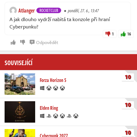
Atlanger
ROCKETCLUB
pondělí, 27. 6., 13:47
A jak dlouho vydrží nabitá ta konzole při hraní
Cyberpunku?
1
16
Odpovědět
SOUVISEJÍCÍ
10
Forza Horizon 5
10
Elden Ring
10
Cyberpunk 2077