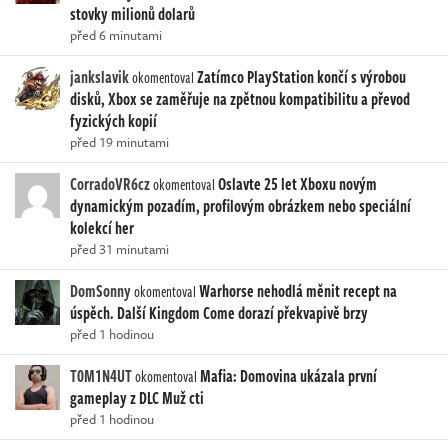
stovky milionů dolarů
před 6 minutami
jankslavik
Zatímco PlayStation končí s výrobou
okomentoval
disků, Xbox se zaměřuje na zpětnou kompatibilitu a převod
fyzických kopií
před 19 minutami
CorradoVR6cz
Oslavte 25 let Xboxu novým
okomentoval
dynamickým pozadím, profilovým obrázkem nebo speciální
kolekcí her
před 31 minutami
DomSonny
Warhorse nehodlá měnit recept na
okomentoval
úspěch. Další Kingdom Come dorazí překvapivě brzy
před 1 hodinou
T0M1N4UT
Mafia: Domovina ukázala první
okomentoval
gameplay z DLC Muž cti
před 1 hodinou