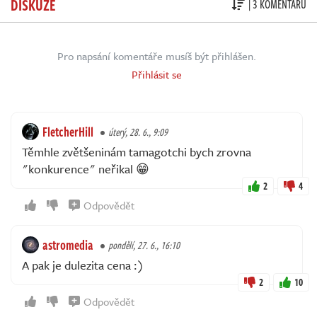
DISKUZE
| 3 KOMENTÁŘŮ
Pro napsání komentáře musíš být přihlášen.
Přihlásit se
FletcherHill
úterý, 28. 6., 9:09
Těmhle zvětšeninám tamagotchi bych zrovna
"konkurence" neřikal 😁
2
4
Odpovědět
astromedia
pondělí, 27. 6., 16:10
A pak je dulezita cena :)
2
10
Odpovědět