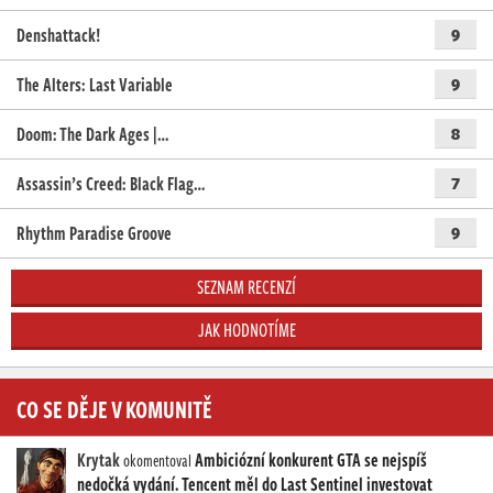
Denshattack!
9
The Alters: Last Variable
9
Doom: The Dark Ages |…
8
Assassin’s Creed: Black Flag…
7
Rhythm Paradise Groove
9
SEZNAM RECENZÍ
JAK HODNOTÍME
CO SE DĚJE V KOMUNITĚ
Krytak
Ambiciózní konkurent GTA se nejspíš
okomentoval
nedočká vydání. Tencent měl do Last Sentinel investovat