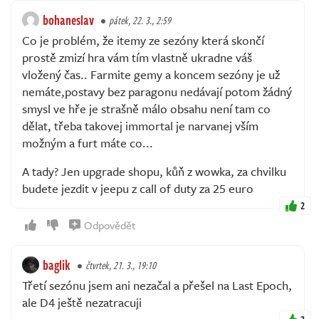
bohaneslav
pátek, 22. 3., 2:59
Co je problém, že itemy ze sezóny která skončí
prostě zmizí hra vám tím vlastně ukradne váš
vložený čas.. Farmite gemy a koncem sezóny je už
nemáte,postavy bez paragonu nedávají potom žádný
smysl ve hře je strašně málo obsahu není tam co
dělat, třeba takovej immortal je narvanej vším
možným a furt máte co...
A tady? Jen upgrade shopu, kůň z wowka, za chvilku
budete jezdit v jeepu z call of duty za 25 euro
2
Odpovědět
baglik
čtvrtek, 21. 3., 19:10
Třetí sezónu jsem ani nezačal a přešel na Last Epoch,
ale D4 ještě nezatracuji