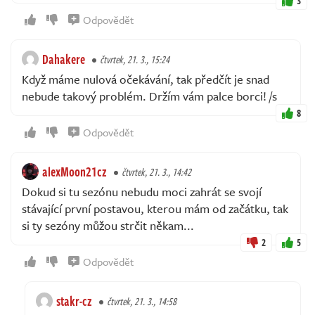
3
Odpovědět
Dahakere
čtvrtek, 21. 3., 15:24
Když máme nulová očekávání, tak předčít je snad
nebude takový problém. Držím vám palce borci! /s
8
Odpovědět
alexMoon21cz
čtvrtek, 21. 3., 14:42
Dokud si tu sezónu nebudu moci zahrát se svojí
stávající první postavou, kterou mám od začátku, tak
si ty sezóny můžou strčit někam...
2
5
Odpovědět
stakr-cz
čtvrtek, 21. 3., 14:58