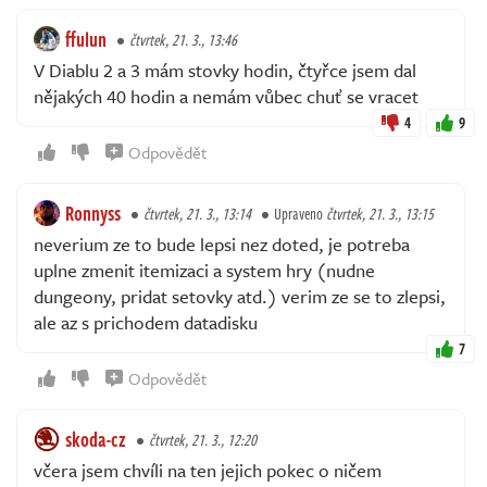
ffulun
čtvrtek, 21. 3., 13:46
V Diablu 2 a 3 mám stovky hodin, čtyřce jsem dal
nějakých 40 hodin a nemám vůbec chuť se vracet
4
9
Odpovědět
Ronnyss
čtvrtek, 21. 3., 13:14
Upraveno
čtvrtek, 21. 3., 13:15
neverium ze to bude lepsi nez doted, je potreba
uplne zmenit itemizaci a system hry (nudne
dungeony, pridat setovky atd.) verim ze se to zlepsi,
ale az s prichodem datadisku
7
Odpovědět
skoda-cz
čtvrtek, 21. 3., 12:20
včera jsem chvíli na ten jejich pokec o ničem