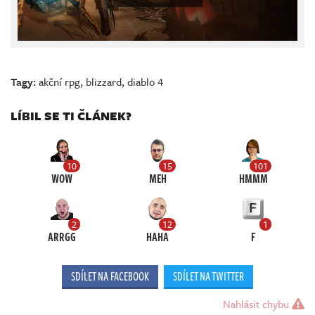
Tagy:
akční rpg
,
blizzard
,
diablo 4
LÍBIL SE TI ČLÁNEK?
10
15
101
WOW
MEH
HMMM
2
12
1
ARRGG
HAHA
F
SDÍLET NA FACEBOOK
SDÍLET NA TWITTER
Nahlásit chybu