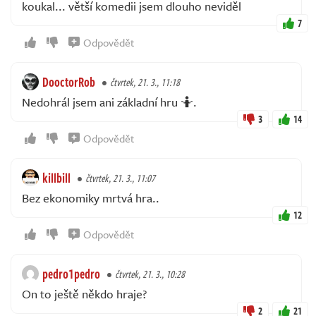
koukal... větší komedii jsem dlouho neviděl
7
Odpovědět
DooctorRob
čtvrtek, 21. 3., 11:18
Nedohrál jsem ani základní hru 🤷.
3
14
Odpovědět
killbill
čtvrtek, 21. 3., 11:07
Bez ekonomiky mrtvá hra..
12
Odpovědět
pedro1pedro
čtvrtek, 21. 3., 10:28
On to ještě někdo hraje?
2
21