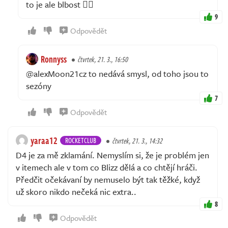
to je ale blbost 🤦‍♂️
9
Odpovědět
Ronnyss
čtvrtek, 21. 3., 16:50
@alexMoon21cz to nedává smysl, od toho jsou to
sezóny
7
Odpovědět
yaraa12
ROCKETCLUB
čtvrtek, 21. 3., 14:32
D4 je za mě zklamání. Nemyslím si, že je problém jen
v itemech ale v tom co Blizz dělá a co chtějí hráči.
Předčit očekávaní by nemuselo být tak těžké, když
už skoro nikdo nečeká nic extra..
8
Odpovědět