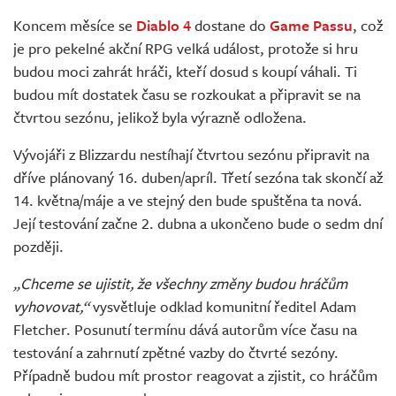
Živě
Koncem měsíce se
Diablo 4
dostane do
Game Passu
, což
je pro pekelné akční RPG velká událost, protože si hru
budou moci zahrát hráči, kteří dosud s koupí váhali. Ti
budou mít dostatek času se rozkoukat a připravit se na
čtvrtou sezónu, jelikož byla výrazně odložena.
Vývojáři z Blizzardu nestíhají čtvrtou sezónu připravit na
dříve plánovaný 16. duben/apríl. Třetí sezóna tak skončí až
14. května/máje a ve stejný den bude spuštěna ta nová.
Její testování začne 2. dubna a ukončeno bude o sedm dní
později.
„Chceme se ujistit, že všechny změny budou hráčům
vyhovovat,“
vysvětluje odklad komunitní ředitel Adam
Fletcher. Posunutí termínu dává autorům více času na
testování a zahrnutí zpětné vazby do čtvrté sezóny.
Případně budou mít prostor reagovat a zjistit, co hráčům