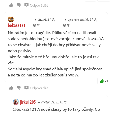
Odpovědět
čtvrtek, 21. 3.,
Upraveno
čtvrtek, 21. 3.,
bokas2121
10:17
10:18
No zatím je to tragédie. Půlku věcí co naslibovali
stále v nedohlednu( setové zbroje, runová slova…)A
to se chvástali, jak chtějí do hry přidávat nové skilly
nebo pasivky.
Jako že mluvit o té hře umí dobře, ale to je asi tak
vše.
Sociální aspekt hry snad dělala uplně jiná společnost
a ne ta co ma xxx let zkušeností s WoW.
21
Odpovědět
jirku1205
čtvrtek, 21. 3., 11:10
@bokas2121 A nové classy by to taky oživily. Co