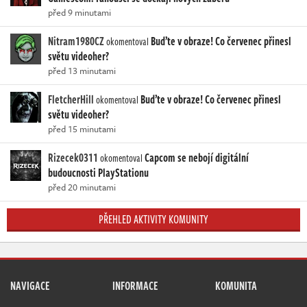
před 9 minutami
Nitram1980CZ
Buďte v obraze! Co červenec přinesl
okomentoval
světu videoher?
před 13 minutami
FletcherHill
Buďte v obraze! Co červenec přinesl
okomentoval
světu videoher?
před 15 minutami
Rizecek0311
Capcom se nebojí digitální
okomentoval
budoucnosti PlayStationu
před 20 minutami
PŘEHLED AKTIVITY KOMUNITY
NAVIGACE
INFORMACE
KOMUNITA