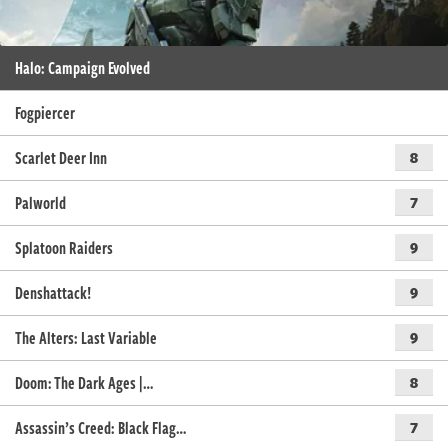
Halo: Campaign Evolved
Fogpiercer
Scarlet Deer Inn
8
Palworld
7
Splatoon Raiders
9
Denshattack!
9
The Alters: Last Variable
9
Doom: The Dark Ages |…
8
Assassin’s Creed: Black Flag…
7